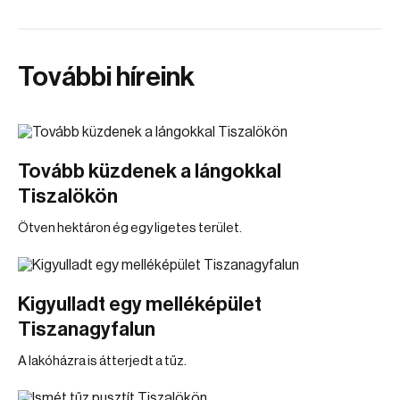
További híreink
Tovább küzdenek a lángokkal
Tiszalökön
Ötven hektáron ég egy ligetes terület.
Kigyulladt egy melléképület
Tiszanagyfalun
A lakóházra is átterjedt a tűz.