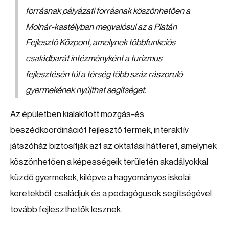
forrásnak pályázati forrásnak köszönhetően a
Molnár-kastélyban megvalósul az a Platán
Fejlesztő Központ, amelynek többfunkciós
családbarát intézményként a turizmus
fejlesztésén túl a térség több száz rászoruló
gyermekének nyújthat segítséget.
Az épületben kialakított mozgás-és
beszédkoordinációt fejlesztő termek, interaktív
játszóház biztosítják azt az oktatási hátteret, amelynek
köszönhetően a képességeik területén akadályokkal
küzdő gyermekek, kilépve a hagyományos iskolai
keretekből, családjuk és a pedagógusok segítségével
tovább fejleszthetők lesznek.