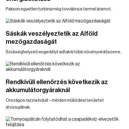
Pakson egyetlen turbina még tovvábra is termel áramot.
Sáskák veszélyeztetik az Alföld
mezőgazdaságát
Szükséghelyzeti engedélyt adtak ki több növényvédőszerre.
Rendkívüli ellenőrzés következik az
akkumulátorgyáraknál
Országos razzia indult – minden működési területet
átvizsgálnak.