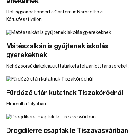
énekelnek
Hét ingyenes koncert a Cantemus Nemzetközi
Kórusfesztiválon.
Mátészalkán is gyűjtenek iskolás
gyerekeknek
Nehéz sorsú diákoknak juttatják el a felajánlott tanszereket.
Fürdőző után kutatnak Tiszakóródnál
Elmerült a folyóban.
Drogdílerre csaptak le Tiszavasváriban