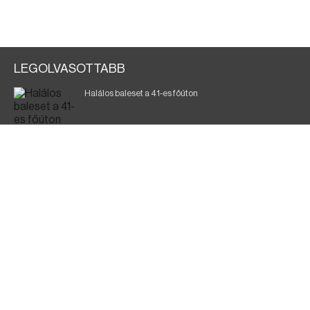
LEGOLVASOTTABB
Halálos baleset a 41-es főúton
700 megawattot spóroltak össze a magyarok
Fák égnek Tyukod és Nagyecsed között
Magyar Péter: nemzeti összefogásra van szükség