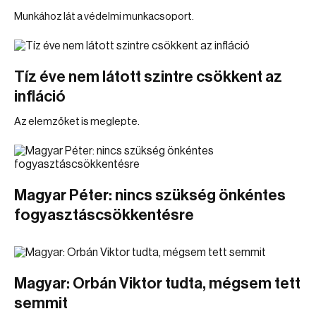
Munkához lát a védelmi munkacsoport.
Tíz éve nem látott szintre csökkent az
infláció
Az elemzőket is meglepte.
Magyar Péter: nincs szükség önkéntes
fogyasztáscsökkentésre
Magyar: Orbán Viktor tudta, mégsem tett
semmit