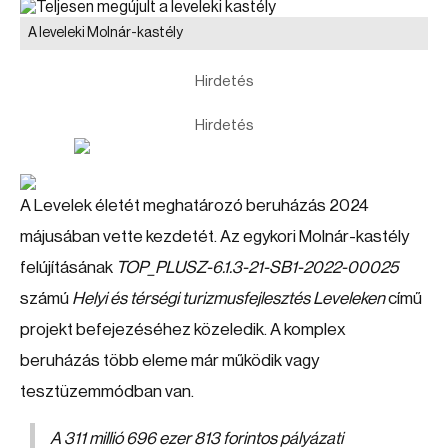
A leveleki Molnár-kastély
Hirdetés
Hirdetés
A Levelek életét meghatározó beruházás 2024
májusában vette kezdetét. Az egykori Molnár-kastély
felújításának
TOP_PLUSZ-6.1.3-21-SB1-2022-00025
számú
Helyi és térségi turizmusfejlesztés Leveleken
című
projekt befejezéséhez közeledik. A komplex
beruházás több eleme már működik vagy
tesztüzemmódban van.
A 311 millió 696 ezer 813 forintos pályázati