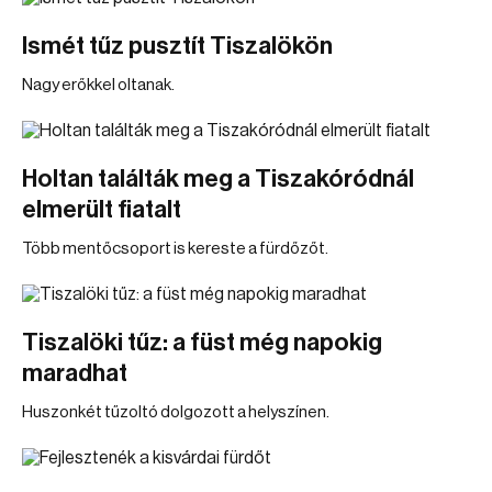
Ismét tűz pusztít Tiszalökön
Nagy erőkkel oltanak.
Holtan találták meg a Tiszakóródnál
elmerült fiatalt
Több mentőcsoport is kereste a fürdőzőt.
Tiszalöki tűz: a füst még napokig
maradhat
Huszonkét tűzoltó dolgozott a helyszínen.