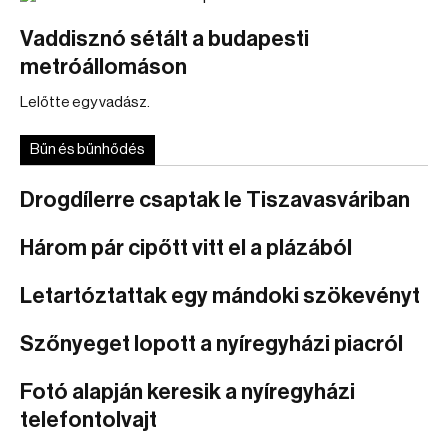
Vaddisznó sétált a budapesti
metróállomáson
Lelőtte egy vadász.
Bűn és bűnhődés
Drogdílerre csaptak le Tiszavasváriban
Három pár cipőtt vitt el a plázából
Letartóztattak egy mándoki szökevényt
Szőnyeget lopott a nyíregyházi piacról
Fotó alapján keresik a nyíregyházi
telefontolvajt