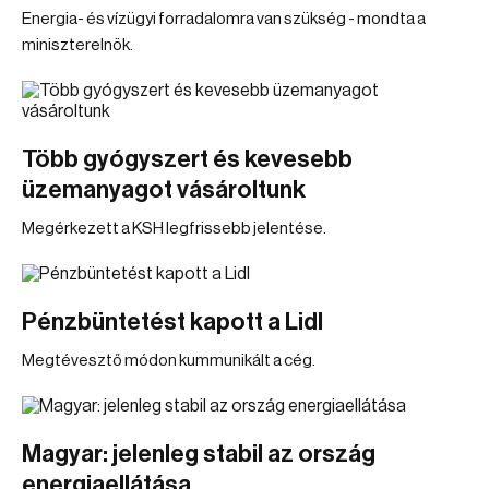
Energia- és vízügyi forradalomra van szükség - mondta a
miniszterelnök.
Több gyógyszert és kevesebb
üzemanyagot vásároltunk
Megérkezett a KSH legfrissebb jelentése.
Pénzbüntetést kapott a Lidl
Megtévesztő módon kummunikált a cég.
Magyar: jelenleg stabil az ország
energiaellátása