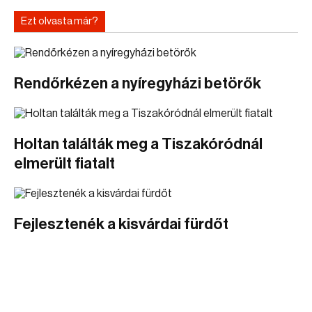
Ezt olvasta már?
Rendőrkézen a nyíregyházi betörők
Holtan találták meg a Tiszakóródnál
elmerült fiatalt
Fejlesztenék a kisvárdai fürdőt