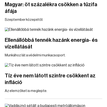
Magyar: öt százalékra csökken a tűzifa
áfája
Szeptember közepétől.
Ellenállóbbá tennék hazánk energia- és
vízellátását
Munkához lát a védelmi munkacsoport.
Tíz éve nem látott szintre csökkent az
infláció
Az elemzőket is meglepte.