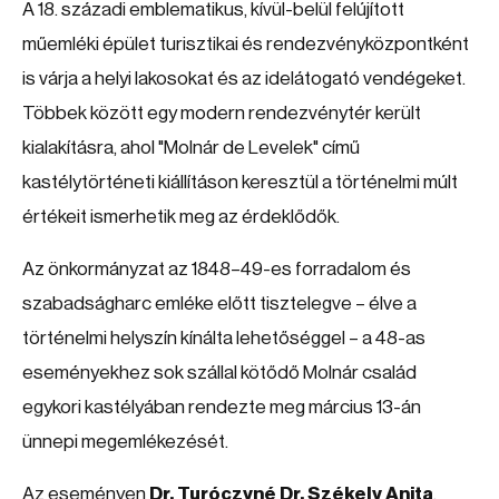
A 18. századi emblematikus, kívül-belül felújított
műemléki épület turisztikai és rendezvényközpontként
is várja a helyi lakosokat és az idelátogató vendégeket.
Többek között egy modern rendezvénytér került
kialakításra, ahol "Molnár de Levelek" című
kastélytörténeti kiállításon keresztül a történelmi múlt
értékeit ismerhetik meg az érdeklődők.
Az önkormányzat az 1848–49-es forradalom és
szabadságharc emléke előtt tisztelegve – élve a
történelmi helyszín kínálta lehetőséggel – a 48-as
eseményekhez sok szállal kötődő Molnár család
egykori kastélyában rendezte meg március 13-án
ünnepi megemlékezését.
Az eseményen
Dr. Turóczyné Dr. Székely Anita
,