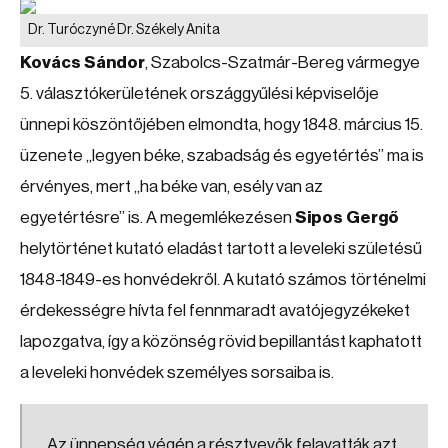
Dr. Turóczyné Dr. Székely Anita
Kovács Sándor
, Szabolcs-Szatmár-Bereg vármegye
5. választókerületének országgyűlési képviselője
ünnepi köszöntőjében elmondta, hogy 1848. március 15.
üzenete „legyen béke, szabadság és egyetértés” ma is
érvényes, mert „ha béke van, esély van az
egyetértésre” is. A megemlékezésen
Sipos Gergő
helytörténet kutató eladást tartott a leveleki születésű
1848-1849-es honvédekről. A kutató számos történelmi
érdekességre hívta fel fennmaradt avatójegyzékeket
lapozgatva, így a közönség rövid bepillantást kaphatott
a leveleki honvédek személyes sorsaiba is.
Az ünnepség végén a résztvevők felavatták azt