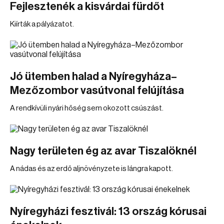
Fejlesztenék a kisvárdai fürdőt
Kiírták a pályázatot.
Jó ütemben halad a Nyíregyháza–
Mezőzombor vasútvonal felújítása
A rendkívüli nyári hőség sem okozott csúszást.
Nagy területen ég az avar Tiszalöknél
A nádas és az erdő aljnövényzete is lángra kapott.
Nyíregyházi fesztivál: 13 ország kórusai