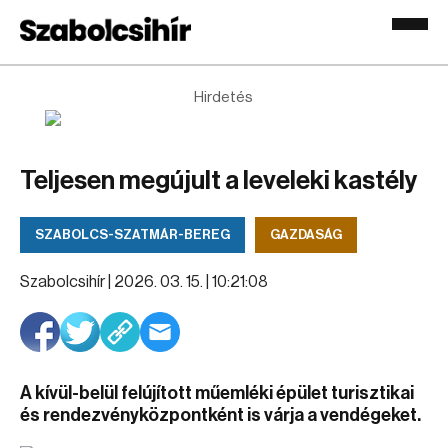
Hirdetés
Teljesen megújult a leveleki kastély
SZABOLCS-SZATMÁR-BEREG
GAZDASÁG
Szabolcsihír |
2026. 03. 15. | 10:21:08
A kívül-belül felújított műemléki épület turisztikai
és rendezvényközpontként is várja a vendégeket.