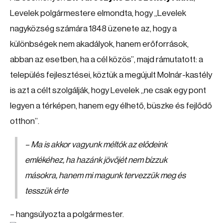
Levelek polgármestere elmondta, hogy „Levelek
nagyközség számára 1848 üzenete az, hogy a
különbségek nem akadályok, hanem erőforrások,
abban az esetben, ha a cél közös”, majd rámutatott: a
település fejlesztései, köztük a megújult Molnár-kastély
is azt a célt szolgálják, hogy Levelek „ne csak egy pont
legyen a térképen, hanem egy élhető, büszke és fejlődő
otthon”.
– Ma is akkor vagyunk méltók az elődeink
emlékéhez, ha hazánk jövőjét nem bízzuk
másokra, hanem mi magunk tervezzük meg és
tesszük érte
– hangsúlyozta a polgármester.