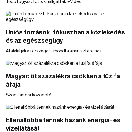
Több fogyasztót is kihallgattak. +Videó.
Uniós források: fókuszban a közlekedés
és az egészségügy
Átalakítják az országot - mondta a miniszterelnök.
Magyar: öt százalékra csökken a tűzifa
áfája
Szeptember közepétől.
Ellenállóbbá tennék hazánk energia- és
vízellátását