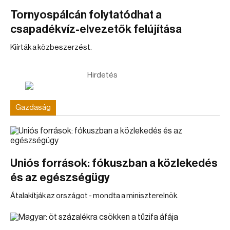
Tornyospálcán folytatódhat a
csapadékvíz-elvezetők felújítása
Kiírták a közbeszerzést.
Hirdetés
Gazdaság
Uniós források: fókuszban a közlekedés
és az egészségügy
Átalakítják az országot - mondta a miniszterelnök.