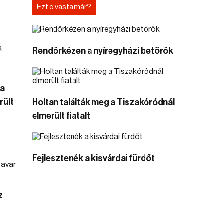
Ezt olvasta már?
Rendőrkézen a nyíregyházi betörők
 a
rült
Holtan találták meg a Tiszakóródnál
elmerült fiatalt
Fejlesztenék a kisvárdai fürdőt
z