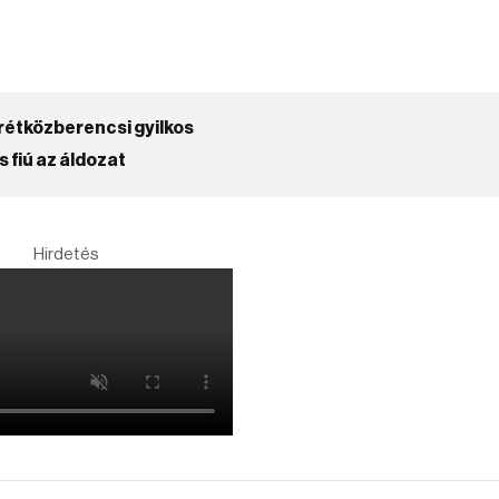
 rétközberencsi gyilkos
 fiú az áldozat
Hirdetés