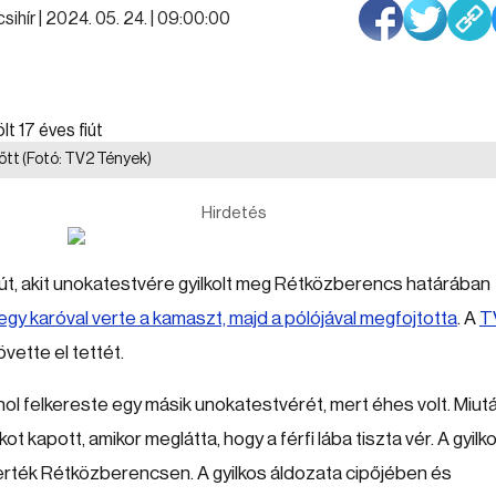
sihír |
2024. 05. 24. | 09:00:00
lőtt
(Fotó: TV2 Tények)
Hirdetés
fiút, akit unokatestvére gyilkolt meg Rétközberencs határában
egy karóval verte a kamaszt, majd a pólójával megfojtotta
. A
T
vette el tettét.
hol felkereste egy másik unokatestvérét, mert éhes volt. Miut
t kapott, amikor meglátta, hogy a férfi lába tiszta vér. A gyilk
gverték Rétközberencsen. A gyilkos áldozata cipőjében és