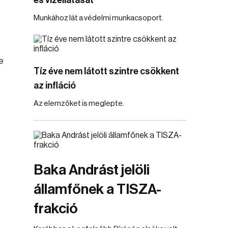
és vízellátását
Munkához lát a védelmi munkacsoport.
e
Tíz éve nem látott szintre csökkent
az infláció
Az elemzőket is meglepte.
Baka Andrást jelöli
államfőnek a TISZA-
frakció