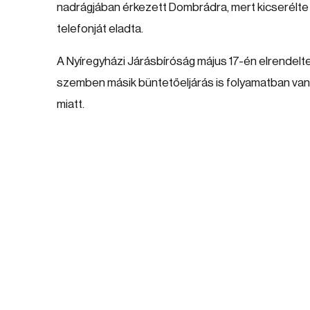
nadrágjában érkezett Dombrádra, mert kicserélte a 
telefonját eladta.
A Nyíregyházi Járásbíróság május 17-én elrendelte 
szemben másik büntetőeljárás is folyamatban van
miatt.