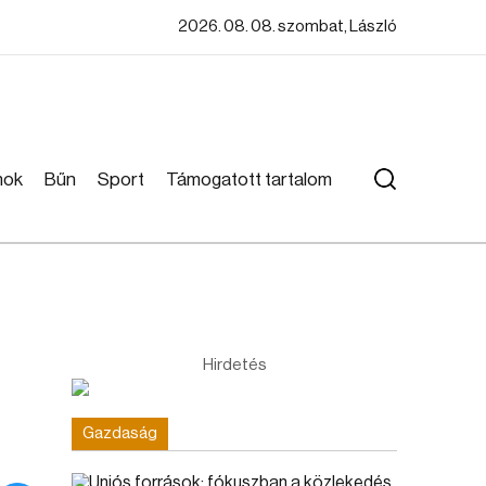
2026. 08. 08. szombat, László
mok
Bűn
Sport
Támogatott tartalom
Hirdetés
Gazdaság