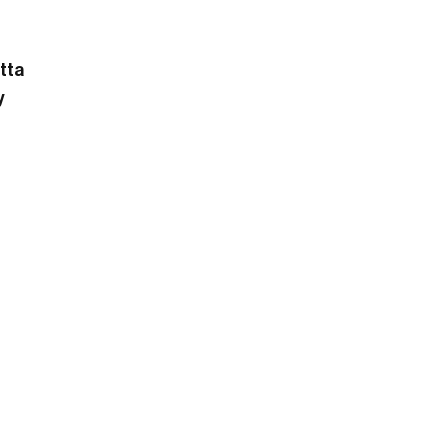
tta
y