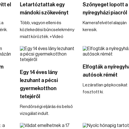
tt el
Letartóztattak egy
Szőnyeget lopott a
mándoki szökevényt
nyíregyházi piacról
 a
Több, vagyon elleni és
Kamerafelvétel alapján
rik.
közlekedési bűncselekmény
keresik.
miatt körözték. +Videó
om
Elfogták a nyíregyh
Egy 14 éves lány
autósok rémét
lezuhant a pécsi
Lezáratlan gépkocsikat
gyermekotthon
fosztott ki.
tetejéről
Rendőrségi eljárás és belső
vizsgálat indult.