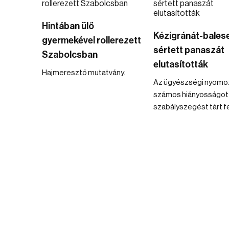
Hintában ülő
Kézigránát-balese
gyermekével rollerezett
sértett panaszát
Szabolcsban
elutasították
Hajmeresztő mutatvány.
Az ügyészségi nyomo
számos hiányosságot
szabályszegést tárt fe