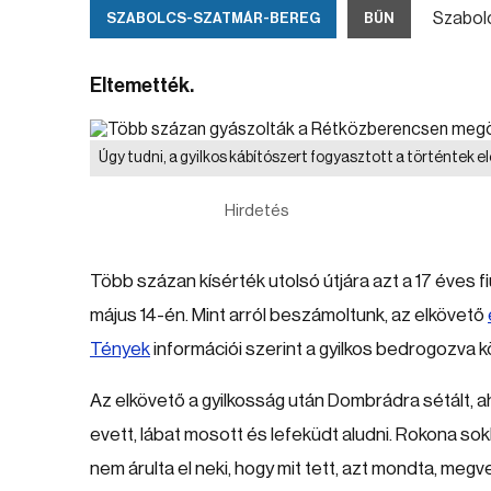
Szabolc
SZABOLCS-SZATMÁR-BEREG
BŰN
Eltemették.
Úgy tudni, a gyilkos kábítószert fogyasztott a történtek e
Hirdetés
Több százan kísérték utolsó útjára azt a 17 éves 
május 14-én. Mint arról beszámoltunk, az elkövető
Tények
információi szerint a gyilkos bedrogozva kö
Az elkövető a gyilkosság után Dombrádra sétált, a
evett, lábat mosott és lefeküdt aludni. Rokona sokko
nem árulta el neki, hogy mit tett, azt mondta, me