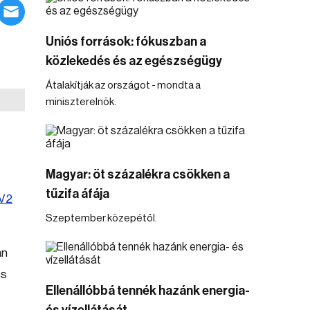
Uniós források: fókuszban a
közlekedés és az egészségügy
Átalakítják az országot - mondta a
miniszterelnök.
Magyar: öt százalékra csökken a
tűzifa áfája
V2
Szeptember közepétől.
án
os
Ellenállóbbá tennék hazánk energia-