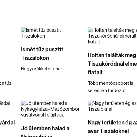
Ismét tűz pusztít
Holtan találták meg
Tiszalökön
Tiszakóródnál elme
Nagy erőkkel oltanak.
fiatalt
 a tűz.
Több mentőcsoport is
kereste a fürdőzőt.
várdai
Nagy területen ég a
Jó ütemben halad a
avar Tiszalöknél