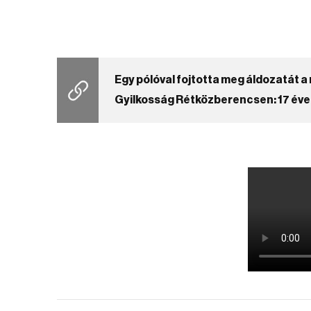
Egy pólóval fojtotta meg áldozatát a
Gyilkosság Rétközberencsen: 17 éves