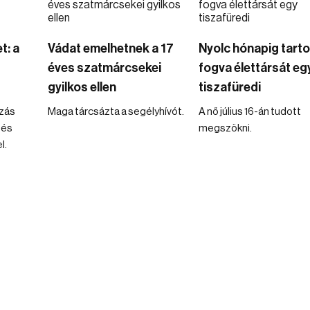
t: a
Vádat emelhetnek a 17
Nyolc hónapig tarto
éves szatmárcsekei
fogva élettársát eg
gyilkos ellen
tiszafüredi
zás
Maga tárcsázta a segélyhívót.
A nő július 16-án tudott
 és
megszökni.
l.