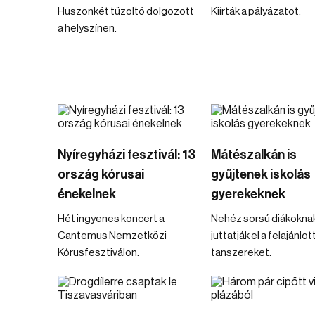
Huszonkét tűzoltó dolgozott
Kiírták a pályázatot.
a helyszínen.
Nyíregyházi fesztivál: 13
Mátészalkán is
ország kórusai
gyűjtenek iskolás
énekelnek
gyerekeknek
Hét ingyenes koncert a
Nehéz sorsú diákokna
Cantemus Nemzetközi
juttatják el a felajánlot
Kórusfesztiválon.
tanszereket.