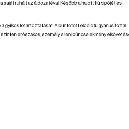
saját ruháit az áldozatéval. Később a halott fiú cipőjét és
a gyilkos letartóztatását. A büntetett előéletű gyanúsítottal
 szintén erőszakos, személy elleni bűncselekmény elkövetés