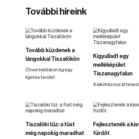
További híreink
Tovább küzdenek a
Kigyulladt egy
lángokkal Tiszalökön
melléképület
Ötven hektáron ég egy
Tiszanagyfalun
ligetes terület.
A lakóházra is átterjedt
Tiszalöki tűz: a füst
Fejlesztenék a kis
még napokig maradhat
fürdőt