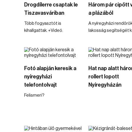
Drogdílerre csaptak le
Három pár cipőtt vi
Tiszavasváriban
a plázából
Több fogyasztót is
A nyíregyházi rendőrök
kihallgattak. +Videó.
lakosság segítségét ké
Fotó alapján keresik a
Hat nap alatt hár
nyíregyházi
rollert lopott
telefontolvajt
Nyíregyházán
Felismeri?