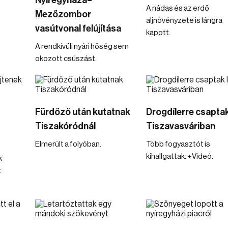
Nyíregyháza–
A nádas és az erdő
Mezőzombor
aljnövényzete is lángra
vasútvonal felújítása
kapott.
A rendkívüli nyári hőség sem
okozott csúszást.
Fürdőző után kutatnak
Drogdílerre csaptak
Tiszakóródnál
Tiszavasváriban
Elmerült a folyóban.
Több fogyasztót is
kihallgattak. +Videó.
k
t