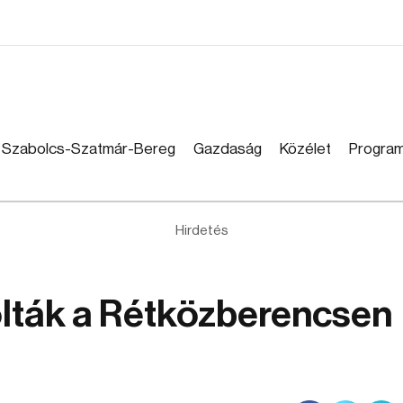
Szabolcs-Szatmár-Bereg
Gazdaság
Közélet
Progra
Hirdetés
lták a Rétközberencsen