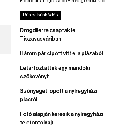
Korábban a Legfelsőbb Bíróság elnöke volt.
Bűn és bűnhődés
Drogdílerre csaptak le
Tiszavasváriban
Három pár cipőtt vitt el a plázából
Letartóztattak egy mándoki
szökevényt
Szőnyeget lopott a nyíregyházi
piacról
Fotó alapján keresik a nyíregyházi
telefontolvajt