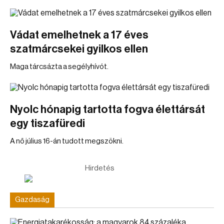
Vádat emelhetnek a 17 éves
szatmárcsekei gyilkos ellen
Maga tárcsázta a segélyhívót.
Nyolc hónapig tartotta fogva élettársát
egy tiszafüredi
A nő július 16-án tudott megszökni.
Hirdetés
Gazdaság