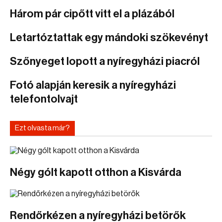
Három pár cipőtt vitt el a plázából
Letartóztattak egy mándoki szökevényt
Szőnyeget lopott a nyíregyházi piacról
Fotó alapján keresik a nyíregyházi
telefontolvajt
Ezt olvasta már?
Négy gólt kapott otthon a Kisvárda
Rendőrkézen a nyíregyházi betörők