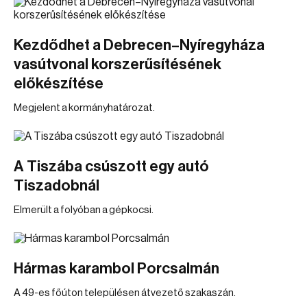
Kezdődhet a Debrecen–Nyíregyháza
vasútvonal korszerűsítésének
előkészítése
Megjelent a kormányhatározat.
A Tiszába csúszott egy autó
Tiszadobnál
Elmerült a folyóban a gépkocsi.
Hármas karambol Porcsalmán
A 49-es főúton településen átvezető szakaszán.