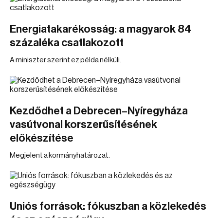
Energiatakarékosság: a magyarok 84
százaléka csatlakozott
A miniszter szerint ez példa nélküli.
Kezdődhet a Debrecen–Nyíregyháza
vasútvonal korszerűsítésének
előkészítése
Megjelent a kormányhatározat.
Uniós források: fókuszban a közlekedés