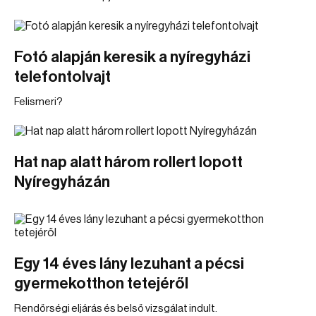
Fotó alapján keresik a nyíregyházi
telefontolvajt
Felismeri?
Hat nap alatt három rollert lopott
Nyíregyházán
Egy 14 éves lány lezuhant a pécsi
gyermekotthon tetejéről
Rendőrségi eljárás és belső vizsgálat indult.