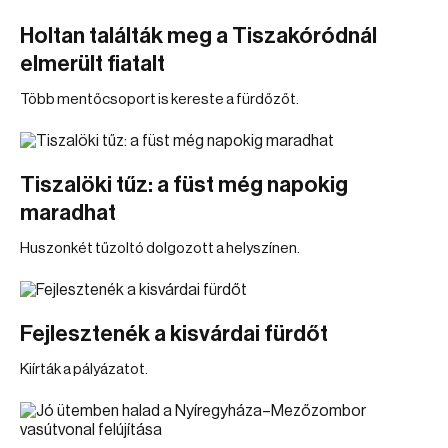
Holtan találták meg a Tiszakóródnál
elmerült fiatalt
Több mentőcsoport is kereste a fürdőzőt.
Tiszalöki tűz: a füst még napokig
maradhat
Huszonkét tűzoltó dolgozott a helyszínen.
Fejlesztenék a kisvárdai fürdőt
Kiírták a pályázatot.