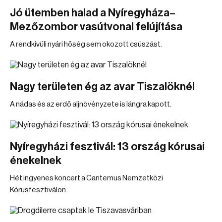
Jó ütemben halad a Nyíregyháza–
Mezőzombor vasútvonal felújítása
A rendkívüli nyári hőség sem okozott csúszást.
Nagy területen ég az avar Tiszalöknél
A nádas és az erdő aljnövényzete is lángra kapott.
Nyíregyházi fesztivál: 13 ország kórusai
énekelnek
Hét ingyenes koncert a Cantemus Nemzetközi
Kórusfesztiválon.