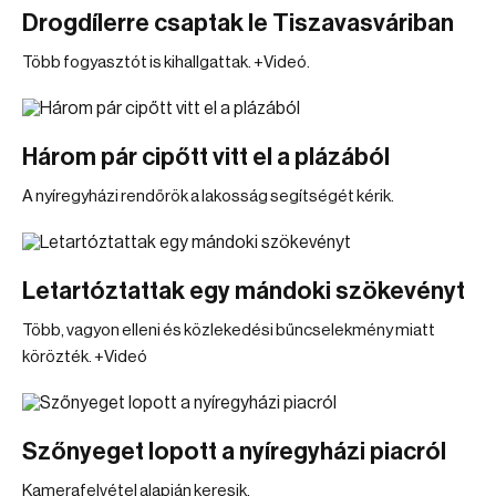
Drogdílerre csaptak le Tiszavasváriban
Több fogyasztót is kihallgattak. +Videó.
Három pár cipőtt vitt el a plázából
A nyíregyházi rendőrök a lakosság segítségét kérik.
Letartóztattak egy mándoki szökevényt
Több, vagyon elleni és közlekedési bűncselekmény miatt
körözték. +Videó
Szőnyeget lopott a nyíregyházi piacról
Kamerafelvétel alapján keresik.