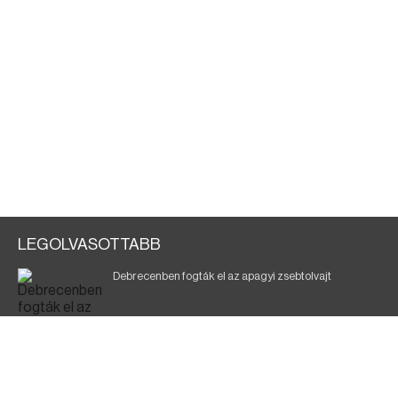
LEGOLVASOTTABB
Debrecenben fogták el az apagyi zsebtolvajt
Halálos baleset a 41-es főúton