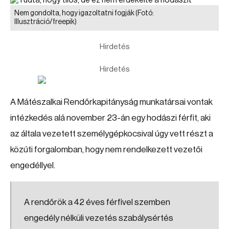
Nem gondolta, hogy igazoltatni fogják
(Fotó:
Illusztráció/freepik)
Hirdetés
Hirdetés
A Mátészalkai Rendőrkapitányság munkatársai vontak
intézkedés alá november 23-án egy hodászi férfit, aki
az általa vezetett személygépkocsival úgy vett részt a
közúti forgalomban, hogy nem rendelkezett vezetői
engedéllyel.
A rendőrök a 42 éves férfivel szemben
engedély nélküli vezetés szabálysértés