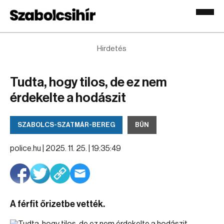
Hirdetés
Tudta, hogy tilos, de ez nem
érdekelte a hodászit
SZABOLCS-SZATMÁR-BEREG
BŰN
police.hu |
2025. 11. 25. | 19:35:49
A férfit őrizetbe vették.