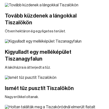
Tovább küzdenek a lángokkal
Tiszalökön
Ötven hektáron ég egy ligetes terület.
Kigyulladt egy melléképület
Tiszanagyfalun
A lakóházra is átterjedt a tűz.
Ismét tűz pusztít Tiszalökön
Nagy erőkkel oltanak.