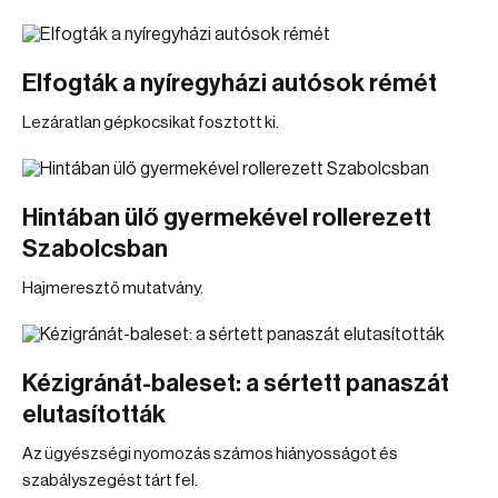
Elfogták a nyíregyházi autósok rémét
Lezáratlan gépkocsikat fosztott ki.
Hintában ülő gyermekével rollerezett
Szabolcsban
Hajmeresztő mutatvány.
Kézigránát-baleset: a sértett panaszát
elutasították
Az ügyészségi nyomozás számos hiányosságot és
szabályszegést tárt fel.