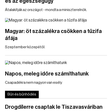
és az egészségügy
Átalakítják az országot - mondta a miniszterelnök.
Magyar: öt százalékra csökken a tűzifa
áfája
Szeptember közepétől.
Napos, meleg időre számíthatunk
Csapadékra nem nagyon van esély.
Bűn és bűnhődés
Drogdílerre csaptak le Tiszavasváriban