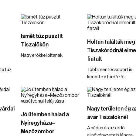
Ismét tűz pusztít
Holtan találták meg
Tiszalökön
Tiszakóródnál elme
Nagy erőkkel oltanak.
fiatalt
 a tűz.
Több mentőcsoport is
kereste a fürdőzőt.
várdai
Nagy területen ég a
Jó ütemben halad a
avar Tiszalöknél
Nyíregyháza–
A nádas és az erdő
Mezőzombor
aljnövényzete is lángra