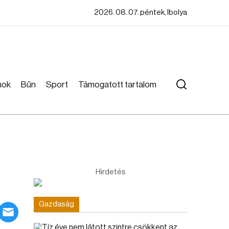
2026. 08. 07. péntek, Ibolya
mok
Bűn
Sport
Támogatott tartalom
Hirdetés
Gazdaság