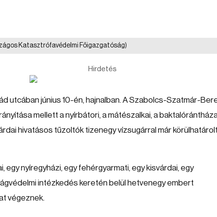
zágos Katasztrófavédelmi Főigazgatóság)
Hirdetés
pád utcában június 10-én, hajnalban. A Szabolcs-Szatmár-Ber
nyítása mellett a nyírbátori, a mátészalkai, a baktalórántházai
várdai hivatásos tűzoltók tizenegy vízsugárral már körülhatárol
, egy nyíregyházi, egy fehérgyarmati, egy kisvárdai, egy
osságvédelmi intézkedés keretén belül hetvenegy embert
kat végeznek.