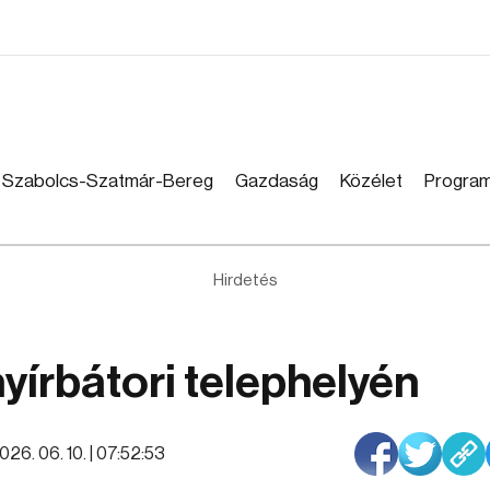
Szabolcs-Szatmár-Bereg
Gazdaság
Közélet
Progra
Hirdetés
yírbátori telephelyén
026. 06. 10. | 07:52:53