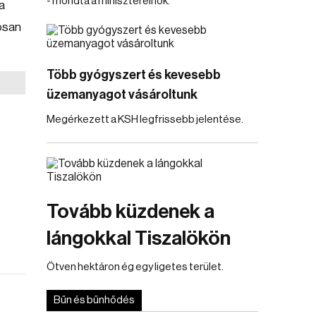
- mondta a miniszterelnök.
 a
osan
Több gyógyszert és kevesebb
üzemanyagot vásároltunk
Megérkezett a KSH legfrissebb jelentése.
Tovább küzdenek a
lángokkal Tiszalökön
Ötven hektáron ég egy ligetes terület.
Bűn és bűnhődés