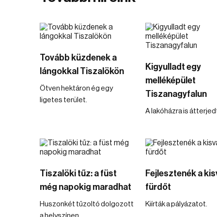
Tovább küzdenek a
Kigyulladt egy
lángokkal Tiszalökön
melléképület
Ötven hektáron ég egy
Tiszanagyfalun
ligetes terület.
A lakóházra is átterjedt
Tiszalöki tűz: a füst
Fejlesztenék a kis
még napokig maradhat
fürdőt
Huszonkét tűzoltó dolgozott
Kiírták a pályázatot.
a helyszínen.