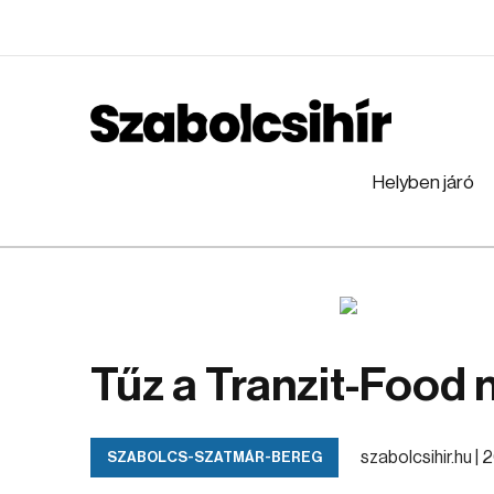
Helyben járó
Tűz a Tranzit-Food n
szabolcsihir.hu |
2
SZABOLCS-SZATMÁR-BEREG