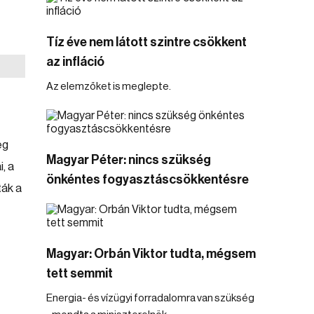
Tíz éve nem látott szintre csökkent
az infláció
Az elemzőket is meglepte.
eg
Magyar Péter: nincs szükség
, a
önkéntes fogyasztáscsökkentésre
ták a
Magyar: Orbán Viktor tudta, mégsem
tett semmit
Energia- és vízügyi forradalomra van szükség