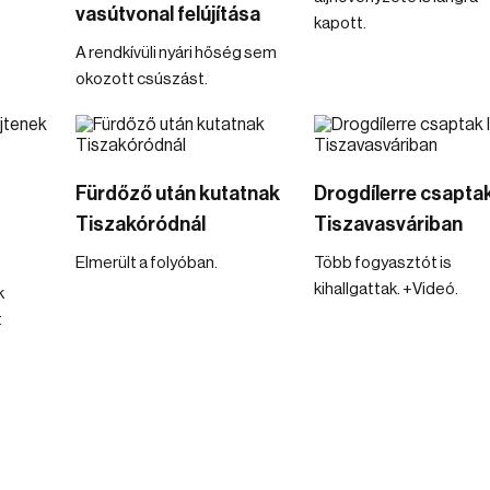
vasútvonal felújítása
kapott.
A rendkívüli nyári hőség sem
okozott csúszást.
Fürdőző után kutatnak
Drogdílerre csaptak
Tiszakóródnál
Tiszavasváriban
Elmerült a folyóban.
Több fogyasztót is
kihallgattak. +Videó.
k
t