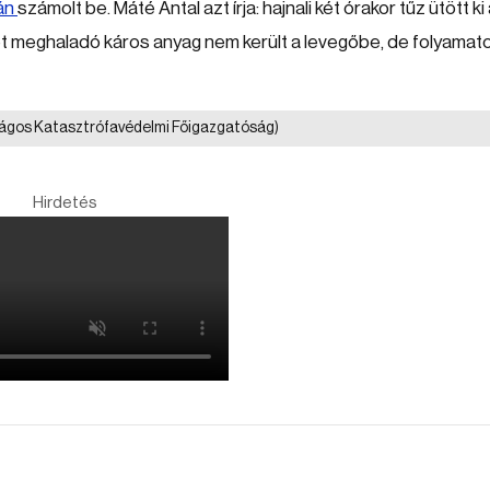
án
számolt be. Máté Antal azt írja: hajnali két órakor tűz ütött ki
et meghaladó káros anyag nem került a levegőbe, de folyamat
ágos Katasztrófavédelmi Főigazgatóság)
Hirdetés