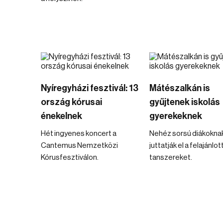
Nyíregyházi fesztivál: 13
Mátészalkán is
ország kórusai
gyűjtenek iskolás
énekelnek
gyerekeknek
Hét ingyenes koncert a
Nehéz sorsú diákokna
Cantemus Nemzetközi
juttatják el a felajánlot
Kórusfesztiválon.
tanszereket.