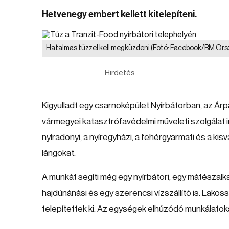
Hetvenegy embert kellett kitelepíteni.
Hatalmas tűzzel kell megküzdeni
(Fotó: Facebook/BM Ors
Hirdetés
Kigyulladt egy csarnoképület Nyírbátorban, az Ár
vármegyei katasztrófavédelmi műveleti szolgálat irá
nyíradonyi, a nyíregyházi, a fehérgyarmati és a kis
lángokat.
A munkát segíti még egy nyírbátori, egy mátészalkai
hajdúnánási és egy szerencsi vízszállító is. Lak
telepítettek ki. Az egységek elhúzódó munkálato