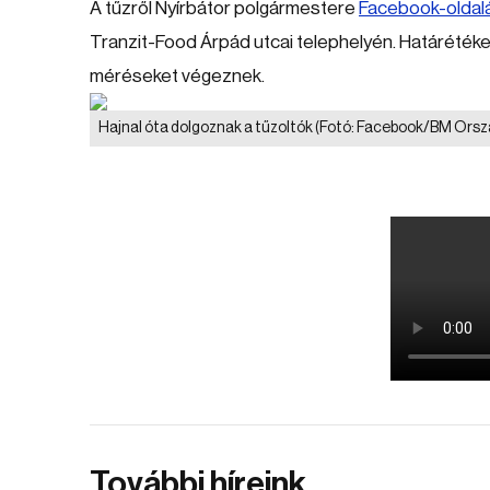
A tűzről Nyírbátor polgármestere
Facebook-oldal
Tranzit-Food Árpád utcai telephelyén. Határéték
méréseket végeznek.
Hajnal óta dolgoznak a tűzoltók
(Fotó: Facebook/BM Orsz
További híreink