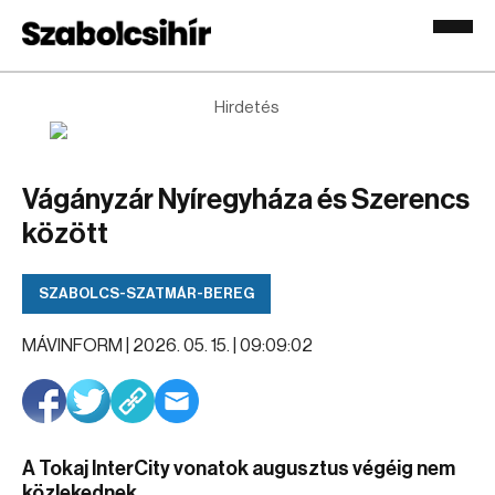
Hirdetés
Vágányzár Nyíregyháza és Szerencs
között
SZABOLCS-SZATMÁR-BEREG
MÁVINFORM |
2026. 05. 15. | 09:09:02
A Tokaj InterCity vonatok augusztus végéig nem
közlekednek.