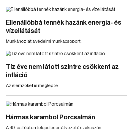
Ellenállóbbá tennék hazánk energia- és
vízellátását
Munkához lát a védelmi munkacsoport.
Tíz éve nem látott szintre csökkent az
infláció
Az elemzőket is meglepte.
Hármas karambol Porcsalmán
A 49-es főúton településen átvezető szakaszán.