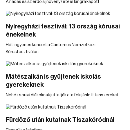
A nádas és az erdő aljnövényzete is lángra kapott.
Nyíregyházi fesztivál: 13 ország kórusai
énekelnek
Hét ingyenes koncert a Cantemus Nemzetközi
Kórusfesztiválon.
Mátészalkán is gyűjtenek iskolás
gyerekeknek
Nehéz sorsú diákoknak juttatják el a felajánlott tanszereket.
Fürdőző után kutatnak Tiszakóródnál