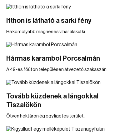
Itthon is látható a sarki fény
Ha komolyabb mágneses vihar alakul ki.
Hármas karambol Porcsalmán
A 49-es főúton településen átvezető szakaszán.
Tovább küzdenek a lángokkal
Tiszalökön
Ötven hektáron ég egy ligetes terület.