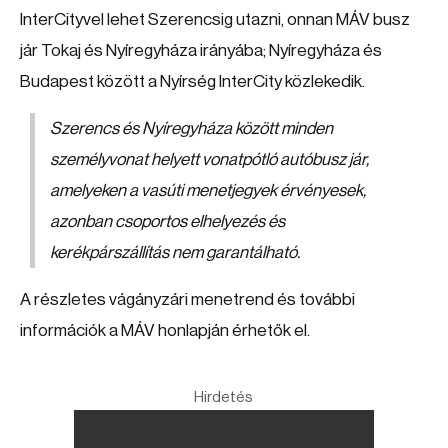
InterCityvel lehet Szerencsig utazni, onnan MÁV busz
jár Tokaj és Nyíregyháza irányába; Nyíregyháza és
Budapest között a Nyírség InterCity közlekedik.
Szerencs és Nyíregyháza között minden
személyvonat helyett vonatpótló autóbusz jár,
amelyeken a vasúti menetjegyek érvényesek,
azonban csoportos elhelyezés és
kerékpárszállítás nem garantálható.
A részletes vágányzári menetrend és további
információk a MÁV honlapján érhetők el.
Hirdetés