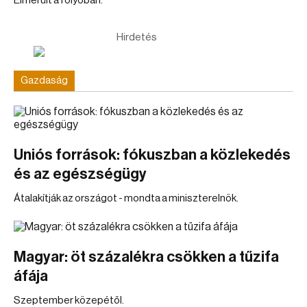
Elmerült a folyóban.
Hirdetés
Gazdaság
Uniós források: fókuszban a közlekedés
és az egészségügy
Átalakítják az országot - mondta a miniszterelnök.
Magyar: öt százalékra csökken a tűzifa
áfája
Szeptember közepétől.