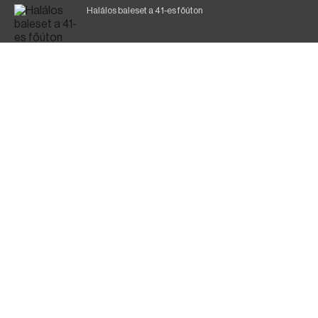
Halálos baleset a 41-es főúton
700 megawattot spóroltak össze a magyarok
Fák égnek Tyukod és Nagyecsed között
Magyar Péter: nemzeti összefogásra van szükség
Fürdőző után kutatnak Tiszakóródnál