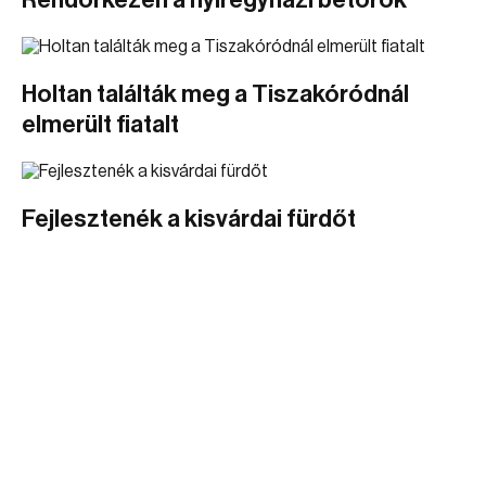
Rendőrkézen a nyíregyházi betörők
Holtan találták meg a Tiszakóródnál
elmerült fiatalt
Fejlesztenék a kisvárdai fürdőt