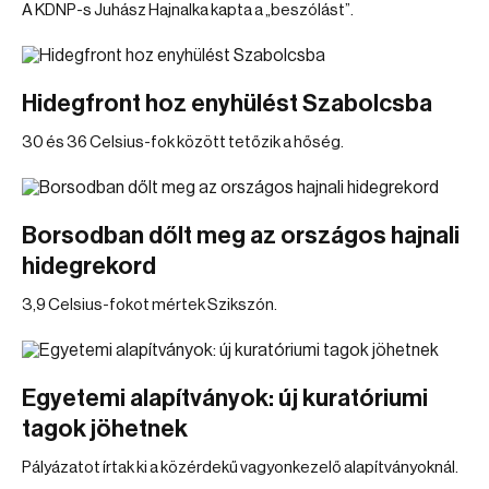
A KDNP-s Juhász Hajnalka kapta a „beszólást”.
Hidegfront hoz enyhülést Szabolcsba
30 és 36 Celsius-fok között tetőzik a hőség.
Borsodban dőlt meg az országos hajnali
hidegrekord
3,9 Celsius-fokot mértek Szikszón.
Egyetemi alapítványok: új kuratóriumi
tagok jöhetnek
Pályázatot írtak ki a közérdekű vagyonkezelő alapítványoknál.