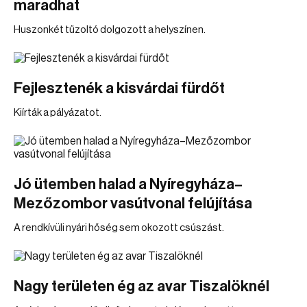
maradhat
Huszonkét tűzoltó dolgozott a helyszínen.
Fejlesztenék a kisvárdai fürdőt
Kiírták a pályázatot.
Jó ütemben halad a Nyíregyháza–
Mezőzombor vasútvonal felújítása
A rendkívüli nyári hőség sem okozott csúszást.
Nagy területen ég az avar Tiszalöknél