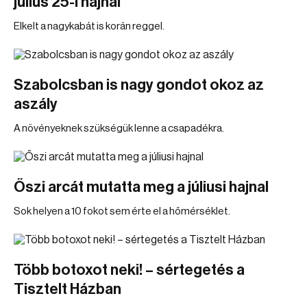
július 25-i hajnal
Elkelt a nagykabát is korán reggel.
Szabolcsban is nagy gondot okoz az
aszály
A növényeknek szükségük lenne a csapadékra.
Őszi arcát mutatta meg a júliusi hajnal
Sok helyen a 10 fokot sem érte el a hőmérséklet.
Több botoxot neki! – sértegetés a
Tisztelt Házban