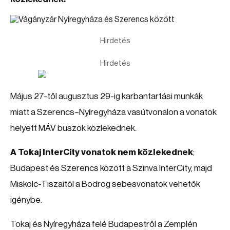
Hirdetés
Hirdetés
Május 27-től augusztus 29-ig karbantartási munkák
miatt a Szerencs–Nyíregyháza vasútvonalon a vonatok
helyett MÁV buszok közlekednek.
A Tokaj InterCity vonatok nem közlekednek
;
Budapest és Szerencs között a Szinva InterCity, majd
Miskolc-Tiszaitól a Bodrog sebesvonatok vehetők
igénybe.
Tokaj és Nyíregyháza felé Budapestről a Zemplén