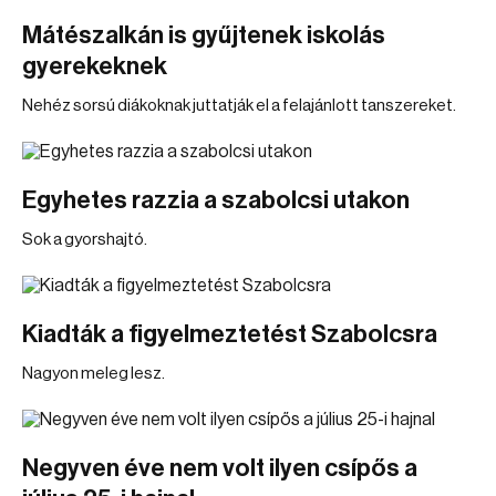
Mátészalkán is gyűjtenek iskolás
gyerekeknek
Nehéz sorsú diákoknak juttatják el a felajánlott tanszereket.
Egyhetes razzia a szabolcsi utakon
Sok a gyorshajtó.
Kiadták a figyelmeztetést Szabolcsra
Nagyon meleg lesz.
Negyven éve nem volt ilyen csípős a