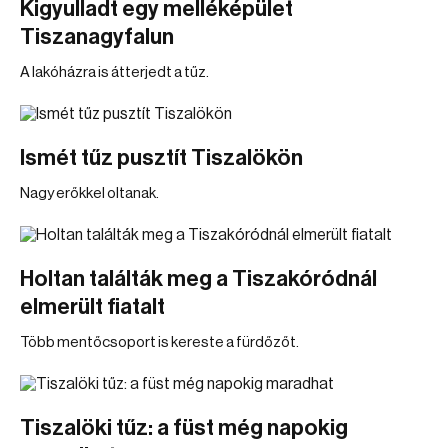
Kigyulladt egy melléképület
Tiszanagyfalun
A lakóházra is átterjedt a tűz.
Ismét tűz pusztít Tiszalökön
Nagy erőkkel oltanak.
Holtan találták meg a Tiszakóródnál
elmerült fiatalt
Több mentőcsoport is kereste a fürdőzőt.
Tiszalöki tűz: a füst még napokig