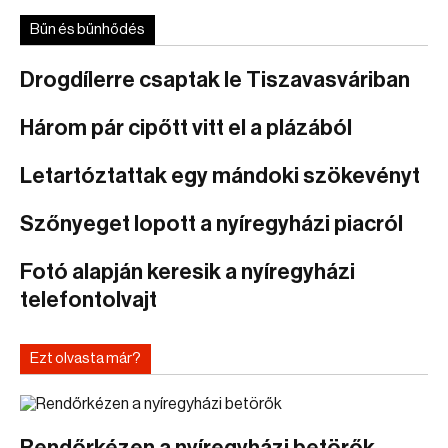
Bűn és bűnhődés
Drogdílerre csaptak le Tiszavasváriban
Három pár cipőtt vitt el a plázából
Letartóztattak egy mándoki szökevényt
Szőnyeget lopott a nyíregyházi piacról
Fotó alapján keresik a nyíregyházi
telefontolvajt
Ezt olvasta már?