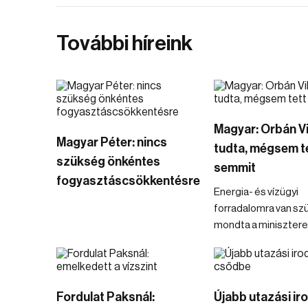
További híreink
Magyar: Orbán V
Magyar Péter: nincs
tudta, mégsem t
szükség önkéntes
semmit
fogyasztáscsökkentésre
Energia- és vízügyi
forradalomra van sz
mondta a minisztere
Fordulat Paksnál:
Újabb utazási ir