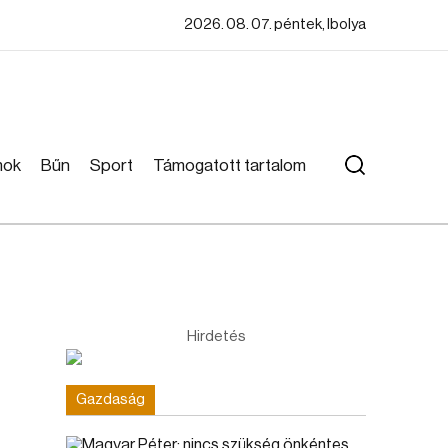
2026. 08. 07. péntek, Ibolya
mok
Bűn
Sport
Támogatott tartalom
Hirdetés
Gazdaság