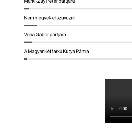
Márki-Zay Péter pártjára
Nem megyek el szavazni!
Vona Gábor pártjára
A Magyar Kétfarkú Kutya Pártra