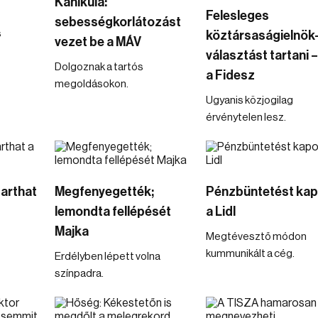
Kánikula:
Felesleges
sebességkorlátozást
s
köztársaságielnök
vezet be a MÁV
választást tartani –
Dolgoznak a tartós
a Fidesz
megoldásokon.
Ugyanis közjogilag
érvénytelen lesz.
tarthat
Megfenyegették;
Pénzbüntetést kap
lemondta fellépését
a Lidl
Majka
Megtévesztő módon
kummunikált a cég.
Erdélyben lépett volna
színpadra.