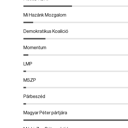
Mi Hazánk Mozgalom
Demokratikus Koalíció
Momentum
LMP
MSZP
Párbeszéd
Magyar Péter pártjára