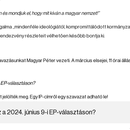
 és mondjuk el, hogy mit kíván a magyar nemzet!”
zgalma
„
mindenféle ideológiától, kompromittálódott kormányza
i rendezvény részleteit vélhetően később bontja ki.
azásunkat Magyar Péter vezeti. A március elsejei, 11 órai állá
-i EP-választáson?
jelölték meg. Egy IP-címről egy szavazat adható le!
z a 2024. június 9-i EP-választáson?