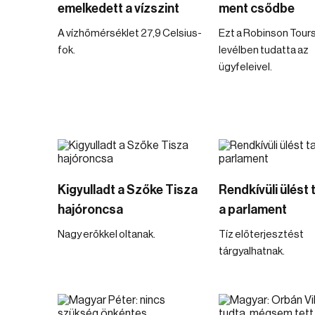
emelkedett a vízszint
ment csődbe
A vízhőmérséklet 27,9 Celsius-
Ezt a Robinson Tour
fok.
levélben tudatta az
ügyfeleivel.
Kigyulladt a Szőke Tisza
Rendkívüli ülést 
hajóroncsa
a parlament
Nagy erőkkel oltanak.
Tíz előterjesztést
tárgyalhatnak.