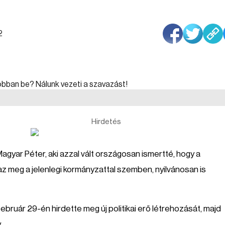
2
Hirdetés
Magyar Péter, aki azzal vált országosan ismertté, hogy a
z meg a jelenlegi kormányzattal szemben, nyilvánosan is
ebruár 29-én hirdette meg új politikai erő létrehozását, majd
y