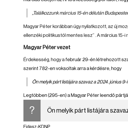
„Találkozzunk március 15-én délután Budapesten
Magyar Péter korábban úgy nyilatkozott, az új mo
ellenzéki politikustól mentes lesz
” . A március 15-
Magyar Péter vezet
Érdekesség, hogy a
február 29-én létrehozott szav
szerint 782-en voksoltak arra a kérdésre, hogy
Ön melyik párt listájára szavaz a 2024. június 9
Legtöbben (295-en) a Magyar Péter leendő pártját 
?
Ön melyik párt listájára szava
Fidesz-KDNP