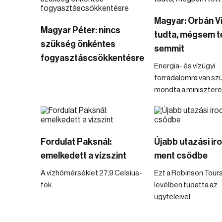
Magyar: Orbán V
Magyar Péter: nincs
tudta, mégsem t
szükség önkéntes
semmit
fogyasztáscsökkentésre
Energia- és vízügyi
forradalomra van sz
mondta a minisztere
Fordulat Paksnál:
Újabb utazási ir
emelkedett a vízszint
ment csődbe
A vízhőmérséklet 27,9 Celsius-
Ezt a Robinson Tour
fok.
levélben tudatta az
ügyfeleivel.