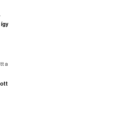
-
 így
ott