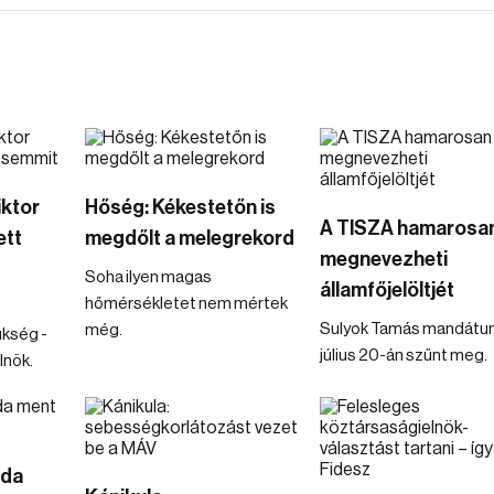
iktor
Hőség: Kékestetőn is
A TISZA hamarosa
ett
megdőlt a melegrekord
megnevezheti
Soha ilyen magas
államfőjelöltjét
hőmérsékletet nem mértek
Sulyok Tamás mandát
még.
ükség -
július 20-án szűnt meg.
lnök.
oda