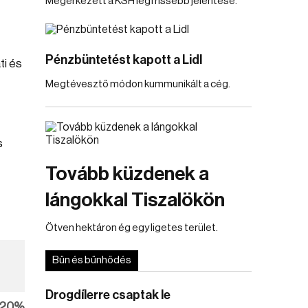
Megérkezett a KSH legfrissebb jelentése.
Pénzbüntetést kapott a Lidl
ti és
Megtévesztő módon kummunikált a cég.
s
Tovább küzdenek a
lángokkal Tiszalökön
Ötven hektáron ég egy ligetes terület.
Bűn és bűnhődés
Drogdílerre csaptak le
20%