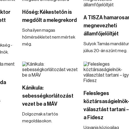
iktor
Hőség: Kékestetőn is
A TISZA hamarosa
ett
megdőlt a melegrekord
megnevezheti
Soha ilyen magas
államfőjelöltjét
hőmérsékletet nem mértek
Sulyok Tamás mandát
még.
ükség -
július 20-án szűnt meg.
lnök.
oda
Kánikula:
Felesleges
sebességkorlátozást
s
köztársaságielnök
vezet be a MÁV
választást tartani –
Dolgoznak a tartós
a Fidesz
megoldásokon.
Ugyanis közjogilag