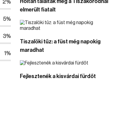
Holtan találták meg a Tiszakóródnál
2%
elmerült fiatalt
5%
3%
Tiszalöki tűz: a füst még napokig
maradhat
1%
Fejlesztenék a kisvárdai fürdőt