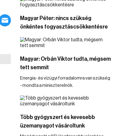
Magyar Péter: nincs szükség
önkéntes fogyasztáscsökkentésre
Magyar: Orbán Viktor tudta, mégsem
tett semmit
Energia- és vízügyi forradalomra van szükség
- mondta a miniszterelnök.
Több gyógyszert és kevesebb
üzemanyagot vásároltunk