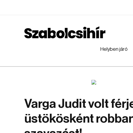
Helyben járó
Varga Judit volt fér
üstökösként robban