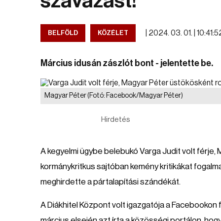
szavazást!
|
2024. 03. 01. | 10:41:5
BELFÖLD
KÖZÉLET
Március idusán zászlót bont - jelentette be.
Magyar Péter
(Fotó: Facebook/Magyar Péter)
Hirdetés
A kegyelmi ügybe belebukó Varga Judit volt férje, 
kormánykritkus sajtóban kemény kritikákat fogalma
meghirdette a pártalapítási szándékát.
A Diákhitel Központ volt igazgatója a Facebookon f
március elsején azt írta a közösségi portálon, hog