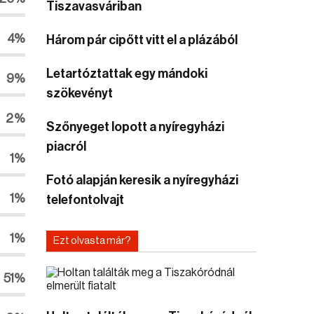
Tiszavasváriban
4%
Három pár cipőtt vitt el a plázából
Letartóztattak egy mándoki
9%
szökevényt
2%
Szőnyeget lopott a nyíregyházi
piacról
1%
Fotó alapján keresik a nyíregyházi
1%
telefontolvajt
1%
Ezt olvasta már?
51%