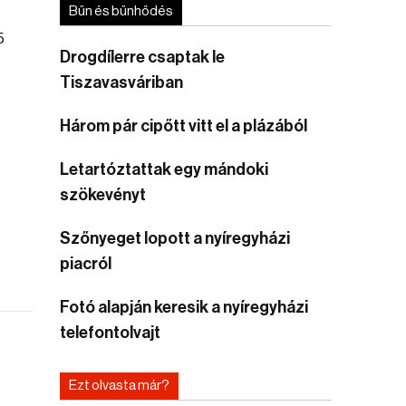
Bűn és bűnhődés
5
Drogdílerre csaptak le
Tiszavasváriban
Három pár cipőtt vitt el a plázából
Letartóztattak egy mándoki
szökevényt
Szőnyeget lopott a nyíregyházi
piacról
Fotó alapján keresik a nyíregyházi
telefontolvajt
Ezt olvasta már?