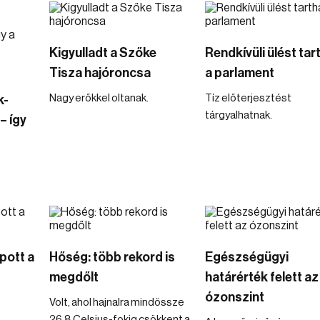
Kigyulladt a Szőke
Rendkívüli ülést tar
Tisza hajóroncsa
a parlament
Nagy erőkkel oltanak.
Tíz előterjesztést
k-
tárgyalhatnak.
– így
pott a
Hőség: több rekord is
Egészségügyi
megdőlt
határérték felett az
ózonszint
Volt, ahol hajnalra mindössze
26,8 Celsius-fokig csökkent a