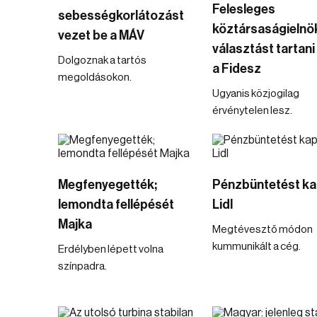
Felesleges
sebességkorlátozást
köztársaságielnö
vezet be a MÁV
választást tartani 
Dolgoznak a tartós
a Fidesz
megoldásokon.
Ugyanis közjogilag
érvénytelen lesz.
Megfenyegették;
Pénzbüntetést ka
lemondta fellépését
Lidl
Majka
Megtévesztő módon
kummunikált a cég.
Erdélyben lépett volna
színpadra.