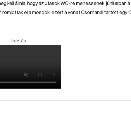
eg kell állnia, hogy az utasok WC-re mehessenek: júniusban a
 romlottak el a mosdók, ezért a vonat Csornánál tartott egy 1
Hirdetés