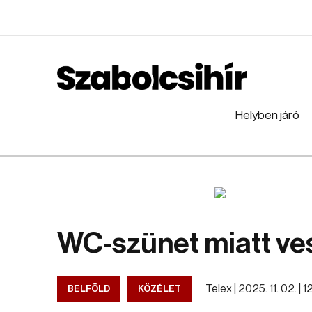
Helyben járó
WC-szünet miatt ves
Telex |
2025. 11. 02. | 
BELFÖLD
KÖZÉLET