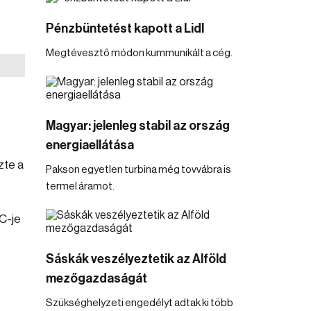
Pénzbüntetést kapott a Lidl
Megtévesztő módon kummunikált a cég.
Magyar: jelenleg stabil az ország
energiaellátása
zte a
Pakson egyetlen turbina még tovvábra is
termel áramot.
WC-je
Sáskák veszélyeztetik az Alföld
mezőgazdaságát
Szükséghelyzeti engedélyt adtak ki több