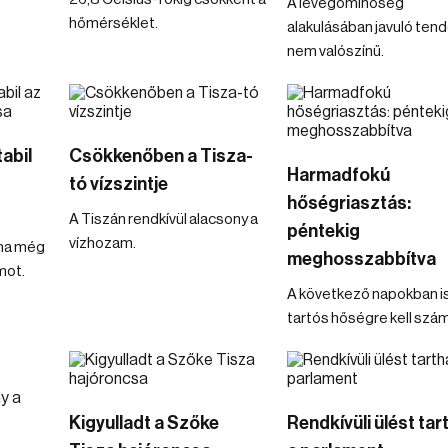
A levegőminőség
hőmérséklet.
alakulásában javuló ten
nem valószínű.
tabil
Csökkenőben a Tisza-
Harmadfokú
tó vízszintje
hőségriasztás:
A Tiszán rendkívül alacsony a
péntekig
vízhozam.
ina még
meghosszabbítva
mot.
A következő napokban i
tartós hőségre kell szám
Kigyulladt a Szőke
Rendkívüli ülést tar