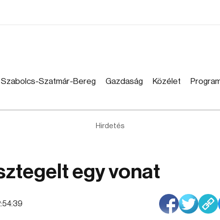
Szabolcs-Szatmár-Bereg
Gazdaság
Közélet
Progra
Hirdetés
ztegelt egy vonat
12:54:39