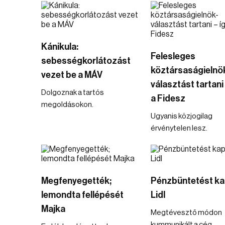
Kánikula:
Felesleges
sebességkorlátozást
köztársaságielnö
vezet be a MÁV
választást tartani 
Dolgoznak a tartós
a Fidesz
megoldásokon.
Ugyanis közjogilag
érvénytelen lesz.
Megfenyegették;
Pénzbüntetést ka
lemondta fellépését
Lidl
Majka
Megtévesztő módon
kummunikált a cég.