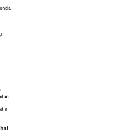
dencia
s
ítani.
that