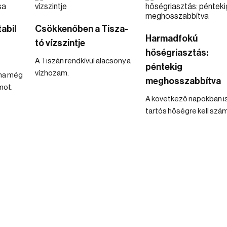
tabil
Csökkenőben a Tisza-
Harmadfokú
tó vízszintje
hőségriasztás:
A Tiszán rendkívül alacsony a
péntekig
vízhozam.
ina még
meghosszabbítva
mot.
A következő napokban i
tartós hőségre kell szám