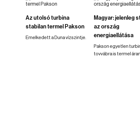
Az utolsó turbina
Magyar: jelenleg s
stabilan termel Pakson
az ország
energiaellátása
Emelkedett a Duna vízszintje.
Pakson egyetlen turb
tovvábra is termel ára