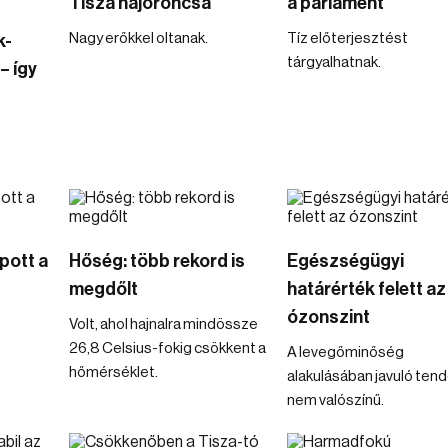
Tisza hajóroncsa
a parlament
Nagy erőkkel oltanak.
Tíz előterjesztést
k-
tárgyalhatnak.
– így
pott a
Hőség: több rekord is
Egészségügyi
megdőlt
határérték felett az
ózonszint
Volt, ahol hajnalra mindössze
26,8 Celsius-fokig csökkent a
A levegőminőség
hőmérséklet.
alakulásában javuló ten
nem valószínű.