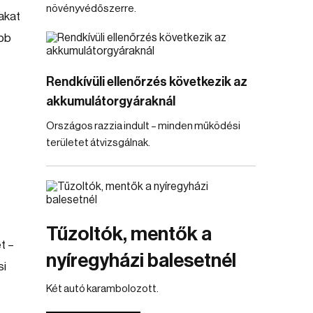
növényvédőszerre.
akat
öbb
Rendkívüli ellenőrzés következik az
akkumulátorgyáraknál
Országos razzia indult – minden működési
területet átvizsgálnak.
Tűzoltók, mentők a
t –
nyíregyházi balesetnél
si
Két autó karambolozott.