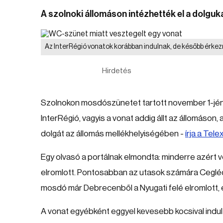
A szolnoki állomáson intézhették el a dolguk
Az InterRégió vonatok korábban indulnak, de később érke
Hirdetés
Szolnokon mosdószünetet tartott november 1-jén
InterRégió, vagyis a vonat addig állt az állomáson,
dolgát az állomás mellékhelyiségében -
írja a Tele
Egy olvasó a portálnak elmondta: minderre azért v
elromlott. Pontosabban az utasok számára Ceglédné
mosdó már Debrecenből a Nyugati felé elromlott, é
A vonat egyébként eggyel kevesebb kocsival indult e