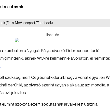
at az utasok.
znek
(Fotó: MÁV-csoport/Facebook)
Hirdetés
, szombaton a Nyugati Pályaudvarról Debrecenbe tartó
 amíg mindenki, akinek WC-re kell mennie a vonaton, el nem inté
x
.
olt szükség, mert Ceglédnél kiderült, hogy a vonat egyetlen 
l derült ki, az olvasó szerint ugyanis a kalauz azt mondta, a
s ezt jelezte is.
l, mint szokott, ezért sok utasnak állva kellett utaznia.