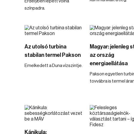
Erdélyben lépett volna
színpadra.
Az utolsó turbina
Magyar: jelenleg s
stabilan termel Pakson
az ország
energiaellátása
Emelkedett a Duna vízszintje.
Pakson egyetlen turb
tovvábra is termel ára
Kánikula: