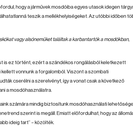
lőfordul, hogy a járművek mosdóiba egyes utasok idegen tárgy
hatatlanná teszik a mellékhelyiségeket. Az utóbbi időben t
skókat vagy alsóneműket találtak a karbantartók a mosdókban,
t is ez történt, ezért a szándékos rongálásból keletkezett
ki kellett vonnunk a forgalomból. Viszont a szombati
ták cserélni a szerelvényt, így a vonat csak a következő
ani a mosdóhasználatra.
saink számára mindig biztosítunk mosdóhasználati lehetősége
netrend szerint is megáll. Emiatt előfordulhat, hogy az állomá
b ideig tart” – közölték.