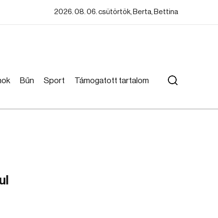
2026. 08. 06. csütörtök, Berta, Bettina
mok
Bűn
Sport
Támogatott tartalom
ul