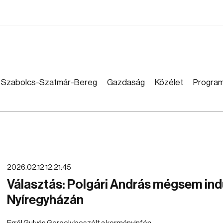
Szabolcs-Szatmár-Bereg
Gazdaság
Közélet
Progra
2026.02.12 12:21:45
Választás: Polgári András mégsem ind
Nyíregyházán