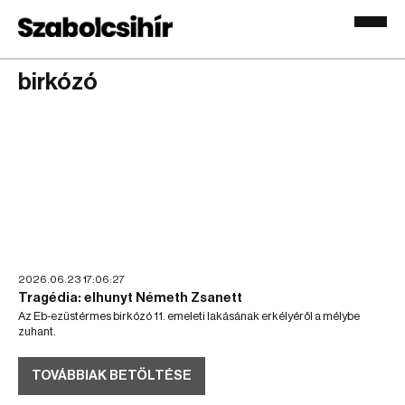
birkózó
2026.06.23 17:06:27
Tragédia: elhunyt Németh Zsanett
Az Eb-ezüstérmes birkózó 11. emeleti lakásának erkélyéről a mélybe
zuhant.
TOVÁBBIAK BETÖLTÉSE