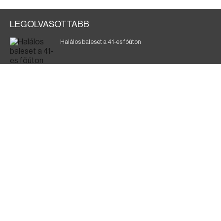
LEGOLVASOTTABB
Halálos baleset a 41-es főúton
Magyar Péter: ülésezett a Kormányzati Védelmi
Munkacsoport
A vasúti teherszállítást korlátozzák
Fák égnek Tyukod és Nagyecsed között
Fürdőző után kutatnak Tiszakóródnál