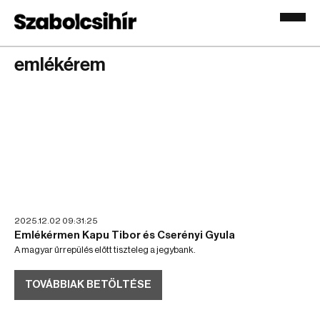
emlékérem
2025.12.02 09:31:25
Emlékérmen Kapu Tibor és Cserényi Gyula
A magyar űrrepülés előtt tiszteleg a jegybank.
TOVÁBBIAK BETÖLTÉSE