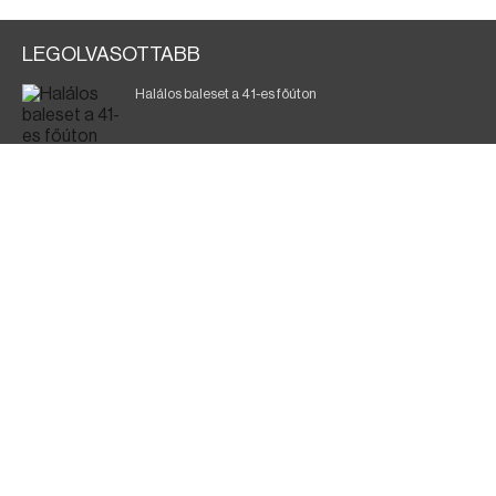
LEGOLVASOTTABB
Halálos baleset a 41-es főúton
700 megawattot spóroltak össze a magyarok
Fák égnek Tyukod és Nagyecsed között
Magyar Péter: nemzeti összefogásra van szükség
Fürdőző után kutatnak Tiszakóródnál