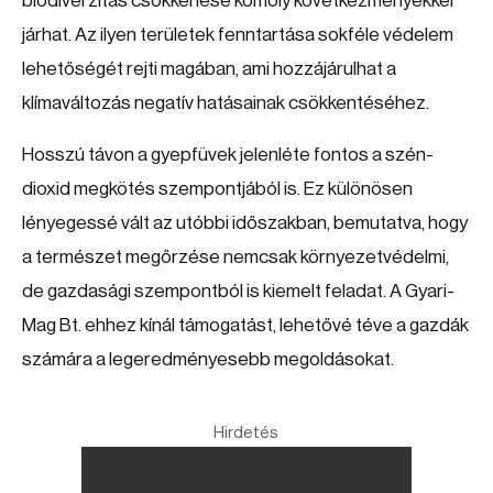
biodiverzitás csökkenése komoly következményekkel
járhat. Az ilyen területek fenntartása sokféle védelem
lehetőségét rejti magában, ami hozzájárulhat a
klímaváltozás negatív hatásainak csökkentéséhez.
Hosszú távon a gyepfüvek jelenléte fontos a szén-
dioxid megkötés szempontjából is. Ez különösen
lényegessé vált az utóbbi időszakban, bemutatva, hogy
a természet megőrzése nemcsak környezetvédelmi,
de gazdasági szempontból is kiemelt feladat. A Gyari-
Mag Bt. ehhez kínál támogatást, lehetővé téve a gazdák
számára a legeredményesebb megoldásokat.
Hirdetés