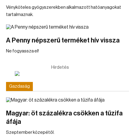
Vényköteles gyógyszerekben alkalmazott hatóanyagokat
tartalmaznak.
A Penny népszerű terméket hív vissza
Ne fogyassza el!
Hirdetés
Gazdaság
Magyar: öt százalékra csökken a tűzifa
áfája
Szeptember közepétől.