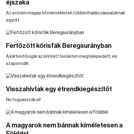
éjszaka
Az extrém magas hőmérsékletek többlethalálozással járnak
együtt.
Fertőzött kőrisfák Beregsurányban
A kártevő bogár az érintett területen megtelepedett, és
szaporodik.
Visszahívtak egy étrendkiegészítőt
Ne fogyasszák el!
A magyarok nem bánnak kíméletesen a
Földdel