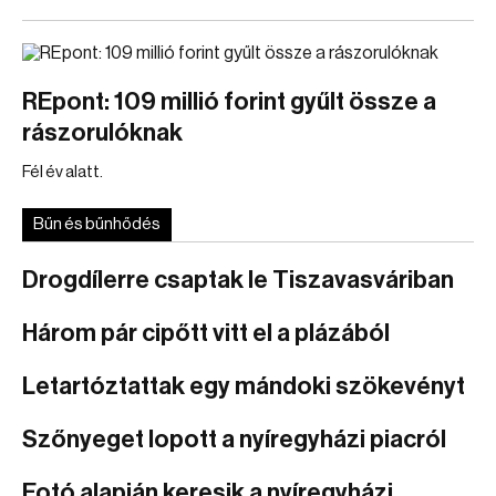
REpont: 109 millió forint gyűlt össze a
rászorulóknak
Fél év alatt.
Bűn és bűnhődés
Drogdílerre csaptak le Tiszavasváriban
Három pár cipőtt vitt el a plázából
Letartóztattak egy mándoki szökevényt
Szőnyeget lopott a nyíregyházi piacról
Fotó alapján keresik a nyíregyházi