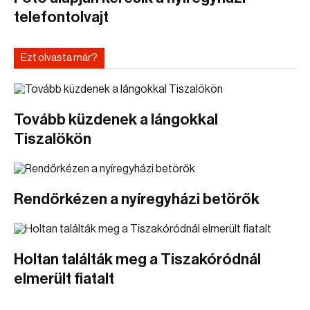
telefontolvajt
Ezt olvasta már?
Tovább küzdenek a lángokkal
Tiszalökön
Rendőrkézen a nyíregyházi betörők
Holtan találták meg a Tiszakóródnál
elmerült fiatalt