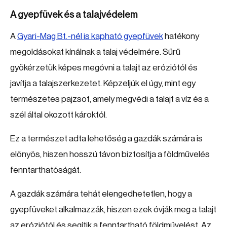
A gyepfüvek és a talajvédelem
A
Gyari-Mag Bt.-nél is kapható gyepfüvek
hatékony
megoldásokat kínálnak a talaj védelmére. Sűrű
gyökérzetük képes megóvni a talajt az eróziótól és
javítja a talajszerkezetet. Képzeljük el úgy, mint egy
természetes pajzsot, amely megvédi a talajt a víz és a
szél által okozott károktól.
Ez a természet adta lehetőség a gazdák számára is
előnyös, hiszen hosszú távon biztosítja a földművelés
fenntarthatóságát.
A gazdák számára tehát elengedhetetlen, hogy a
gyepfüveket alkalmazzák, hiszen ezek óvják meg a talajt
az eróziótól és segítik a fenntartható földművelést. Az