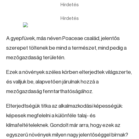
Hirdetés
Hirdetés
A gyepfüvek, más néven Poaceae család, jelentős
szerepet töltenek be mind a természet, mind pedig a
mezőgazdaság területén.
Ezek a növények széles körben elterjedtek világszerte,
és valljuk be, alapvetően járulnak hozzá a
mezőgazdaság fenntarthatóságához.
Elterjedtségük titka az alkalmazkodási képességük:
képesek megfelelni a különféle talaj- és
klímafeltételeknek. Gondolt már arra, hogy ezek az
egyszerű növények milyen nagy jelentőséggel bírnak?