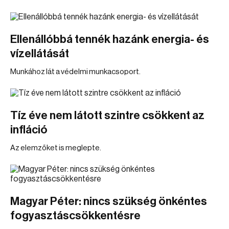
Ellenállóbbá tennék hazánk energia- és
vízellátását
Munkához lát a védelmi munkacsoport.
Tíz éve nem látott szintre csökkent az
infláció
Az elemzőket is meglepte.
Magyar Péter: nincs szükség önkéntes
fogyasztáscsökkentésre