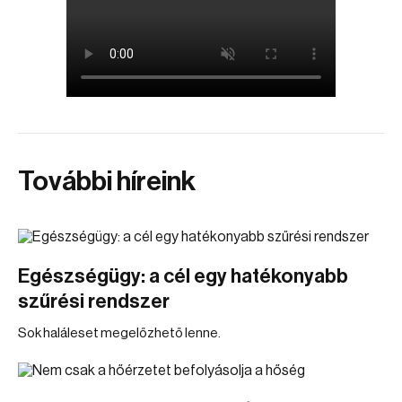
További híreink
Egészségügy: a cél egy hatékonyabb
szűrési rendszer
Sok haláleset megelőzhető lenne.