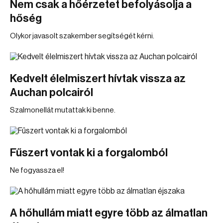
Nem csak a hőérzetet befolyásolja a
hőség
Olykor javasolt szakember segítségét kérni.
Kedvelt élelmiszert hívtak vissza az
Auchan polcairól
Szalmonellát mutattak ki benne.
Fűszert vontak ki a forgalomból
Ne fogyassza el!
A hőhullám miatt egyre több az álmatlan