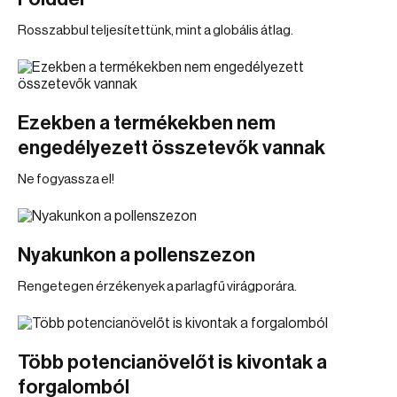
Rosszabbul teljesítettünk, mint a globális átlag.
Ezekben a termékekben nem
engedélyezett összetevők vannak
Ne fogyassza el!
Nyakunkon a pollenszezon
Rengetegen érzékenyek a parlagfű virágporára.
Több potencianövelőt is kivontak a
forgalomból