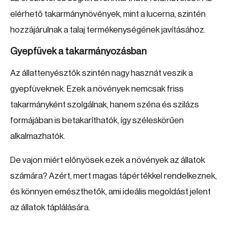
elérhető takarmánynövények, mint a lucerna, szintén
hozzájárulnak a talaj termékenységének javításához.
Gyepfüvek a takarmányozásban
Az állattenyésztők szintén nagy hasznát veszik a
gyepfüveknek. Ezek a növények nemcsak friss
takarmányként szolgálnak, hanem széna és szilázs
formájában is betakaríthatók, így széleskörűen
alkalmazhatók.
De vajon miért előnyösek ezek a növények az állatok
számára? Azért, mert magas tápértékkel rendelkeznek,
és könnyen emészthetők, ami ideális megoldást jelent
az állatok táplálására.