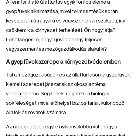
A fenntartható állattartás egyik fontos eleme a
gyepfüvek alkalmazása, mivel termesztésük során
kevesebb műtrágyára és vegyszerre van szükség, így
csökkentik a környezet terhelését. Ön hogy látja?
Lehetséges-e, hogy a jövőben egy teljesen
vegyszermentes mezőgazdálkodás alakul ki?
A gyepfüvek szerepe a környezetvédelemben
Túl a mezőgazdaságon és az állattartáson, a gyepfüvek
kiemelt szerepet játszanak az ökoszisztéma
védelmében is. Segítenek megőrizni a biológiai
sokféleséget, mivel élőhelyet biztosítanak különböző
állatok és rovarok számára.
Az utóbbi időben egyre nyilvánvalóbbá vált, hogy a