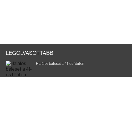
LEGOLVASOTTABB
Halálos baleset a 41-es főúton
Magyar Péter: ülésezett a Kormányzati Védelmi
Munkacsoport
A vasúti teherszállítást korlátozzák