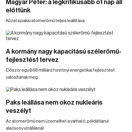
Magyar Péter: a legkritikusabb öt nap áll
előttünk
Közel a paksi atomerőmű teljes leállítása.
A kormány nagy kapacitású szélerőmű-
fejlesztést tervez
Először egy 868 milliárd forintnyi energetikai fejlesztést
valósítanak meg.
Paks leállása nem okoz nukleáris
veszélyt
Az atomerőmű nem üzemelhet a várható, példátlanul
alacsony vízállásnál.