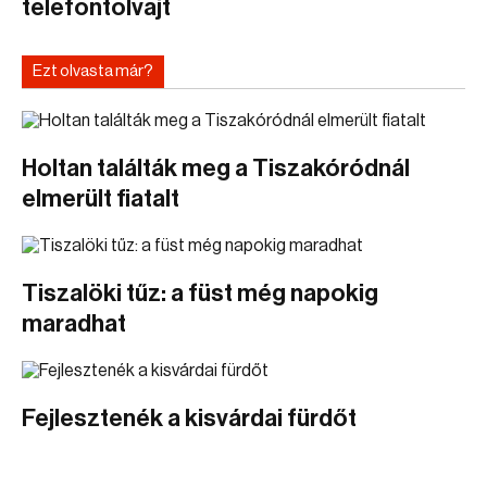
telefontolvajt
Ezt olvasta már?
Holtan találták meg a Tiszakóródnál
elmerült fiatalt
Tiszalöki tűz: a füst még napokig
maradhat
Fejlesztenék a kisvárdai fürdőt