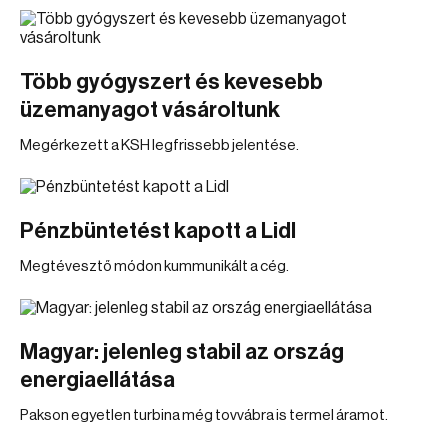
Több gyógyszert és kevesebb
üzemanyagot vásároltunk
Megérkezett a KSH legfrissebb jelentése.
Pénzbüntetést kapott a Lidl
Megtévesztő módon kummunikált a cég.
Magyar: jelenleg stabil az ország
energiaellátása
Pakson egyetlen turbina még tovvábra is termel áramot.