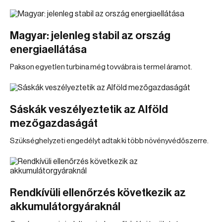
Magyar: jelenleg stabil az ország
energiaellátása
Pakson egyetlen turbina még tovvábra is termel áramot.
Sáskák veszélyeztetik az Alföld
mezőgazdaságát
Szükséghelyzeti engedélyt adtak ki több növényvédőszerre.
Rendkívüli ellenőrzés következik az
akkumulátorgyáraknál