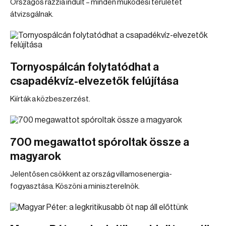
Országos razzia indult – minden működési területet
átvizsgálnak.
Tornyospálcán folytatódhat a
csapadékvíz-elvezetők felújítása
Kiírták a közbeszerzést.
700 megawattot spóroltak össze a
magyarok
Jelentősen csökkent az ország villamosenergia-
fogyasztása. Köszöni a miniszterelnök.