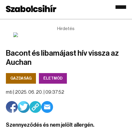
Hirdetés
Bacont és libamájast hív vissza az
Auchan
GAZDASÁG
ÉLETMÓD
mti |
2025. 06. 20. | 09:37:52
Szennyeződés és nem jelölt allergén.