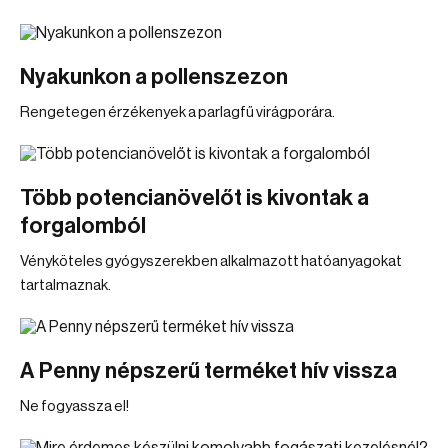
Nyakunkon a pollenszezon
Rengetegen érzékenyek a parlagfű virágporára.
Több potencianövelőt is kivontak a
forgalomból
Vényköteles gyógyszerekben alkalmazott hatóanyagokat
tartalmaznak.
A Penny népszerű terméket hív vissza
Ne fogyassza el!