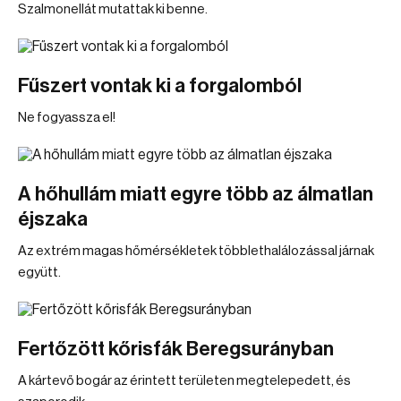
Szalmonellát mutattak ki benne.
Fűszert vontak ki a forgalomból
Ne fogyassza el!
A hőhullám miatt egyre több az álmatlan
éjszaka
Az extrém magas hőmérsékletek többlethalálozással járnak
együtt.
Fertőzött kőrisfák Beregsurányban
A kártevő bogár az érintett területen megtelepedett, és