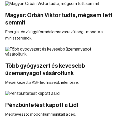
Magyar: Orbán Viktor tudta, mégsem tett
semmit
Energia- és vízügyi forradalomra van szükség - mondta a
miniszterelnök.
Több gyógyszert és kevesebb
üzemanyagot vásároltunk
Megérkezett a KSH legfrissebb jelentése.
Pénzbüntetést kapott a Lidl
Megtévesztő módon kummunikált a cég.