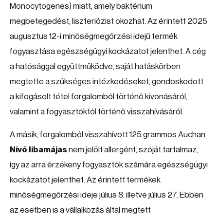
Monocytogenes) miatt, amely baktérium
megbetegedést, liszteriózist okozhat. Az érintett 2025
augusztus 12-i minőségmegőrzési idejű termék
fogyasztása egészségügyi kockázatot jelenthet. A cég
a hatósággal együttműködve, saját hatáskörben
megtette a szükséges intézkedéseket, gondoskodott
a kifogásolt tétel forgalomból történő kivonásáról,
valamint a fogyasztóktól történő visszahívásáról.
A másik, forgalomból visszahívott 125 grammos Auchan
Nívó libamájas
nem jelölt allergént, szóját tartalmaz,
így az arra érzékeny fogyasztók számára egészségügyi
kockázatot jelenthet. Az érintett termékek
minőségmegőrzési ideje július 8. illetve július 27. Ebben
az esetben is a vállalkozás által megtett