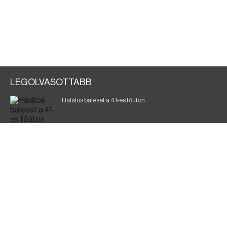
LEGOLVASOTTABB
Halálos baleset a 41-es főúton
Gyász: elhunyt az olaszok legendás labdarúgója
Magyar Péter: ülésezett a Kormányzati Védelmi
Munkacsoport