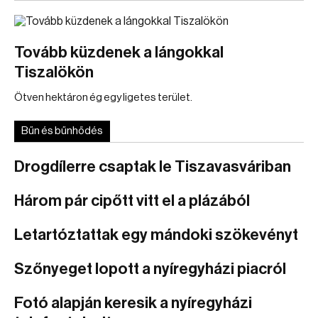
Tovább küzdenek a lángokkal
Tiszalökön
Ötven hektáron ég egy ligetes terület.
Bűn és bűnhődés
Drogdílerre csaptak le Tiszavasváriban
Három pár cipőtt vitt el a plázából
Letartóztattak egy mándoki szökevényt
Szőnyeget lopott a nyíregyházi piacról
Fotó alapján keresik a nyíregyházi