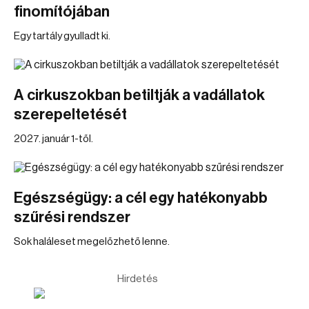
finomítójában
Egy tartály gyulladt ki.
A cirkuszokban betiltják a vadállatok
szerepeltetését
2027. január 1-től.
Egészségügy: a cél egy hatékonyabb
szűrési rendszer
Sok haláleset megelőzhető lenne.
Hirdetés