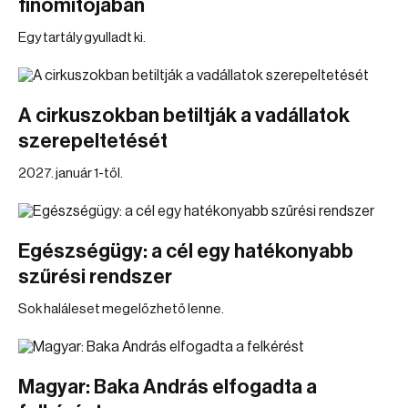
finomítójában
Egy tartály gyulladt ki.
A cirkuszokban betiltják a vadállatok
szerepeltetését
2027. január 1-től.
Egészségügy: a cél egy hatékonyabb
szűrési rendszer
Sok haláleset megelőzhető lenne.
Magyar: Baka András elfogadta a