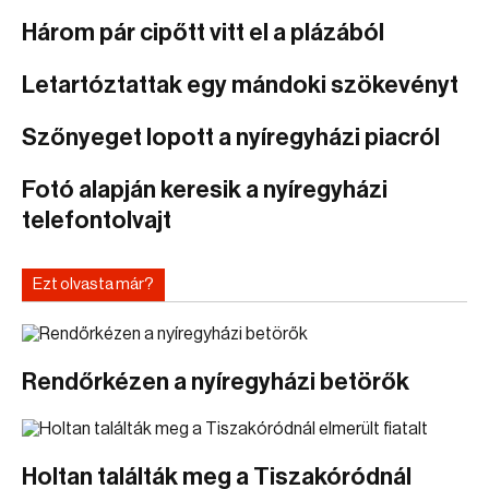
Három pár cipőtt vitt el a plázából
Letartóztattak egy mándoki szökevényt
Szőnyeget lopott a nyíregyházi piacról
Fotó alapján keresik a nyíregyházi
telefontolvajt
Ezt olvasta már?
Rendőrkézen a nyíregyházi betörők
Holtan találták meg a Tiszakóródnál