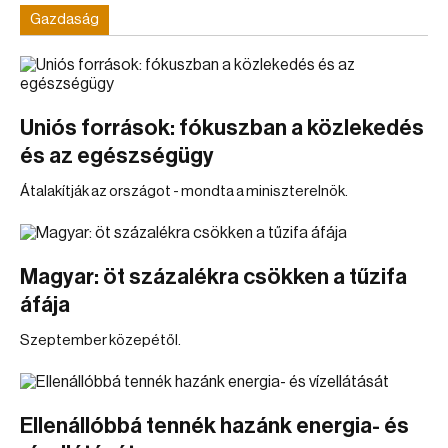
Gazdaság
Uniós források: fókuszban a közlekedés
és az egészségügy
Átalakítják az országot - mondta a miniszterelnök.
Magyar: öt százalékra csökken a tűzifa
áfája
Szeptember közepétől.
Ellenállóbbá tennék hazánk energia- és