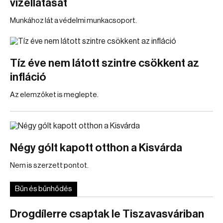
vízellátását
Munkához lát a védelmi munkacsoport.
Tíz éve nem látott szintre csökkent az
infláció
Az elemzőket is meglepte.
Négy gólt kapott otthon a Kisvárda
Nem is szerzett pontot.
Bűn és bűnhődés
Drogdílerre csaptak le Tiszavasváriban