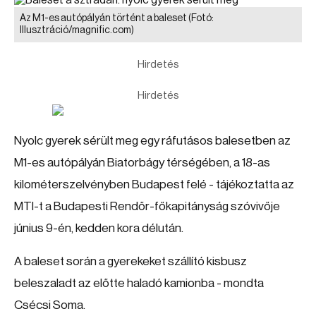
Az M1-es autópályán történt a baleset
(Fotó:
Illusztráció/magnific.com)
Hirdetés
Hirdetés
Nyolc gyerek sérült meg egy ráfutásos balesetben az
M1-es autópályán Biatorbágy térségében, a 18-as
kilométerszelvényben Budapest felé - tájékoztatta az
MTI-t a Budapesti Rendőr-főkapitányság szóvivője
június 9-én, kedden kora délután.
A baleset során a gyerekeket szállító kisbusz
beleszaladt az előtte haladó kamionba - mondta
Csécsi Soma.