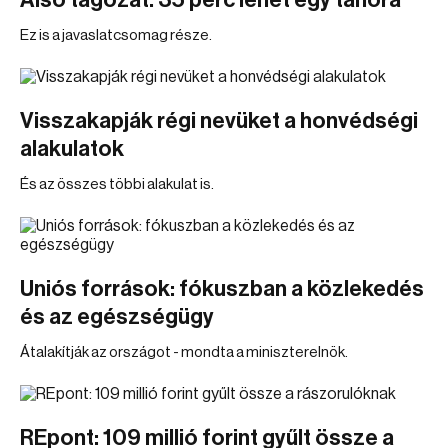
Alsó tagozat: 35 perc lehet egy tanóra
Ez is a javaslatcsomag része.
Visszakapják régi nevüket a honvédségi
alakulatok
És az összes többi alakulat is.
Uniós források: fókuszban a közlekedés
és az egészségügy
Átalakítják az országot - mondta a miniszterelnök.
REpont: 109 millió forint gyűlt össze a