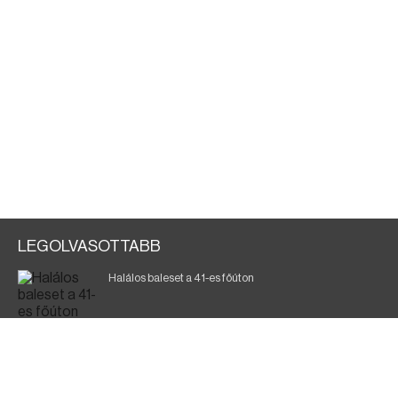
LEGOLVASOTTABB
Halálos baleset a 41-es főúton
700 megawattot spóroltak össze a magyarok