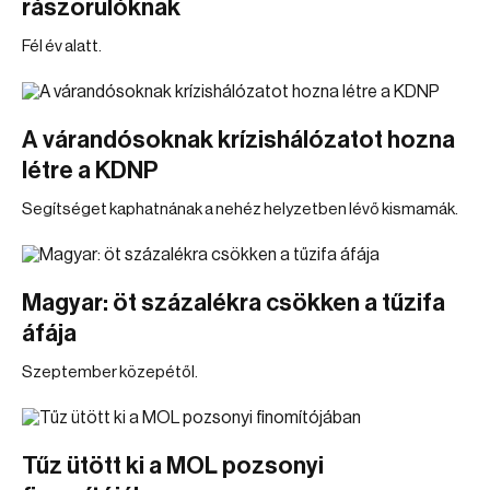
rászorulóknak
Fél év alatt.
A várandósoknak krízishálózatot hozna
létre a KDNP
Segítséget kaphatnának a nehéz helyzetben lévő kismamák.
Magyar: öt százalékra csökken a tűzifa
áfája
Szeptember közepétől.
Tűz ütött ki a MOL pozsonyi