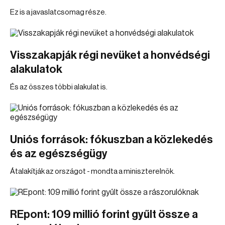
Ez is a javaslatcsomag része.
Visszakapják régi nevüket a honvédségi
alakulatok
És az összes többi alakulat is.
Uniós források: fókuszban a közlekedés
és az egészségügy
Átalakítják az országot - mondta a miniszterelnök.
REpont: 109 millió forint gyűlt össze a