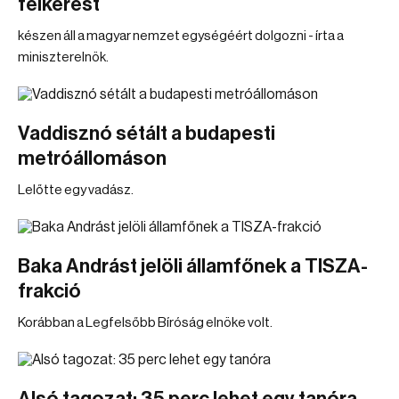
felkérést
készen áll a magyar nemzet egységéért dolgozni - írta a
miniszterelnök.
Vaddisznó sétált a budapesti
metróállomáson
Lelőtte egy vadász.
Baka Andrást jelöli államfőnek a TISZA-
frakció
Korábban a Legfelsőbb Bíróság elnöke volt.