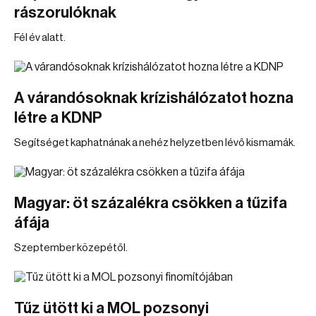
rászorulóknak
Fél év alatt.
A várandósoknak krízishálózatot hozna
létre a KDNP
Segítséget kaphatnának a nehéz helyzetben lévő kismamák.
Magyar: öt százalékra csökken a tűzifa
áfája
Szeptember közepétől.
Tűz ütött ki a MOL pozsonyi