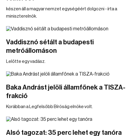
készen áll a magyar nemzet egységéért dolgozni - írta a
miniszterelnök.
Vaddisznó sétált a budapesti
metróállomáson
Lelőtte egy vadász.
Baka Andrást jelöli államfőnek a TISZA-
frakció
Korábban a Legfelsőbb Bíróság elnöke volt.
Alsó tagozat: 35 perc lehet egy tanóra