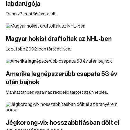
labdarúgója
Franco Baresi 66 éves volt.
Magyar hokist draftoltak az NHL-ben
Legutóbb 2002-ben történt ilyen.
Amerika legnépszerűbb csapata 53 év
után bajnok
Manhattanben vasárnap reggelig tartott az ünneplés.
Jégkorong-vb: hosszabbításban dőlt el