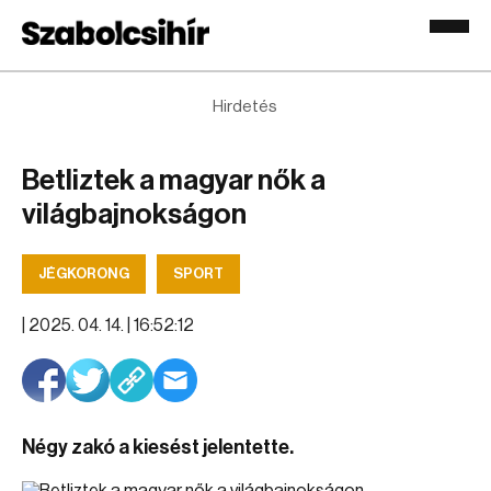
Hirdetés
Betliztek a magyar nők a
világbajnokságon
JÉGKORONG
SPORT
|
2025. 04. 14. | 16:52:12
Négy zakó a kiesést jelentette.