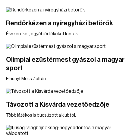
Rendőrkézen a nyíregyházi betörők
Ékszereket, egyéb értékeket loptak.
Olimpiai ezüstérmest gyászol a magyar
sport
Elhunyt Melis Zoltán.
Távozott a Kisvárda vezetőedzője
Több játékos is búcsúzott a klubtól.