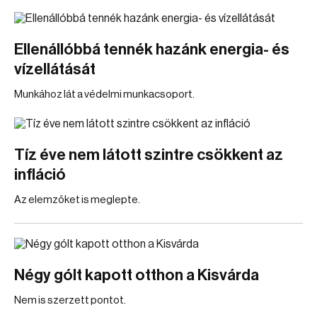
Ellenállóbbá tennék hazánk energia- és
vízellátását
Munkához lát a védelmi munkacsoport.
Tíz éve nem látott szintre csökkent az
infláció
Az elemzőket is meglepte.
Négy gólt kapott otthon a Kisvárda
Nem is szerzett pontot.