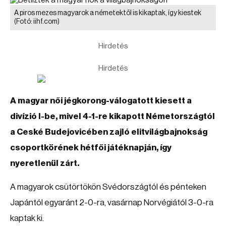
A piros mezes magyarok a németektől is kikaptak, így kiestek
(Fotó: iihf.com)
Hirdetés
Hirdetés
A magyar női jégkorong-válogatott kiesett a
divízió I-be, mivel 4-1-re kikapott Németországtól
a Ceské Budejovicében zajló elitvilágbajnokság
csoportkörének hétfői játéknapján, így
nyeretlenül zárt.
A magyarok csütörtökön Svédországtól és pénteken
Japántól egyaránt 2-0-ra, vasárnap Norvégiától 3-0-ra
kaptak ki.