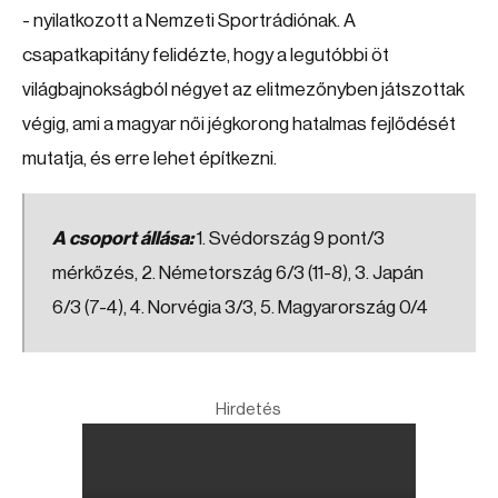
- nyilatkozott a Nemzeti Sportrádiónak. A
csapatkapitány felidézte, hogy a legutóbbi öt
világbajnokságból négyet az elitmezőnyben játszottak
végig, ami a magyar női jégkorong hatalmas fejlődését
mutatja, és erre lehet építkezni.
A csoport állása:
1. Svédország 9 pont/3
mérkőzés, 2. Németország 6/3 (11-8), 3. Japán
6/3 (7-4), 4. Norvégia 3/3, 5. Magyarország 0/4
Hirdetés