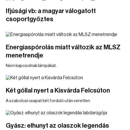
Ifjúsági vb: a magyar válogatott
csoportgyőztes
Energiaspórolás miatt változik az MLSZ
menetrendje
Nem kapcsolnak lámpákat.
Két góllal nyert a Kisvárda Felcsúton
A szabolcsi csapat két forduló után veretlen.
Gyász: elhunyt az olaszok legendás