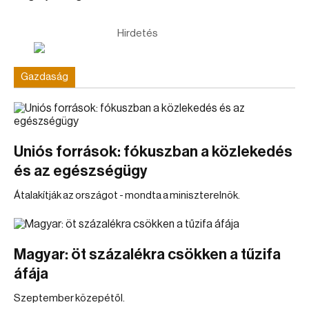
Hirdetés
Gazdaság
Uniós források: fókuszban a közlekedés
és az egészségügy
Átalakítják az országot - mondta a miniszterelnök.
Magyar: öt százalékra csökken a tűzifa
áfája
Szeptember közepétől.