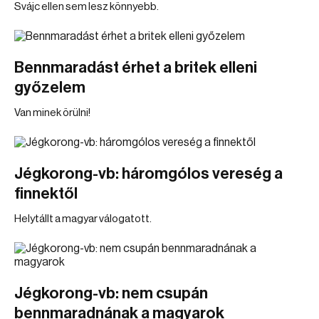
Svájc ellen sem lesz könnyebb.
Bennmaradást érhet a britek elleni
győzelem
Van minek örülni!
Jégkorong-vb: háromgólos vereség a
finnektől
Helytállt a magyar válogatott.
Jégkorong-vb: nem csupán
bennmaradnának a magyarok