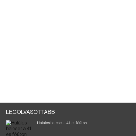
LEGOLVASOTTABB
Halálos baleset a 41-es főúton