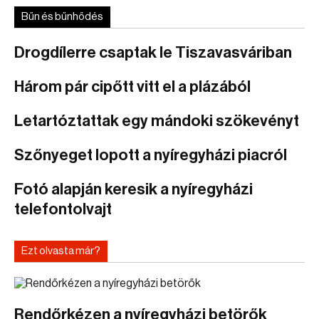
Bűn és bűnhődés
Drogdílerre csaptak le Tiszavasváriban
Három pár cipőtt vitt el a plázából
Letartóztattak egy mándoki szökevényt
Szőnyeget lopott a nyíregyházi piacról
Fotó alapján keresik a nyíregyházi
telefontolvajt
Ezt olvasta már?
Rendőrkézen a nyíregyházi betörők