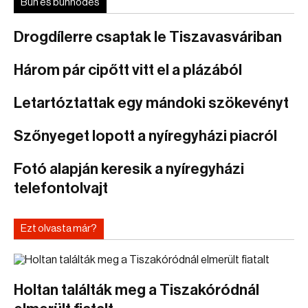
Bűn és bűnhődés
Drogdílerre csaptak le Tiszavasváriban
Három pár cipőtt vitt el a plázából
Letartóztattak egy mándoki szökevényt
Szőnyeget lopott a nyíregyházi piacról
Fotó alapján keresik a nyíregyházi
telefontolvajt
Ezt olvasta már?
Holtan találták meg a Tiszakóródnál