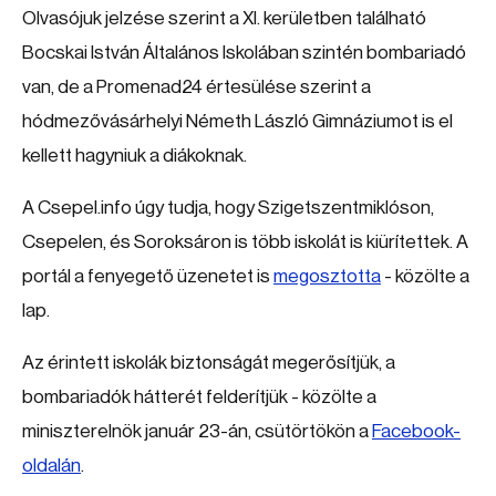
Olvasójuk jelzése szerint a XI. kerületben található
Bocskai István Általános Iskolában szintén bombariadó
van, de a Promenad24 értesülése szerint a
hódmezővásárhelyi Németh László Gimnáziumot is el
kellett hagyniuk a diákoknak.
A Csepel.info úgy tudja, hogy Szigetszentmiklóson,
Csepelen, és Soroksáron is több iskolát is kiürítettek. A
portál a fenyegető üzenetet is
megosztotta
- közölte a
lap.
Az érintett iskolák biztonságát megerősítjük, a
bombariadók hátterét felderítjük - közölte a
miniszterelnök január 23-án, csütörtökön a
Facebook-
oldalán
.