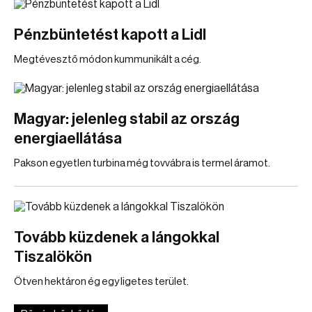
Pénzbüntetést kapott a Lidl
Megtévesztő módon kummunikált a cég.
Magyar: jelenleg stabil az ország
energiaellátása
Pakson egyetlen turbina még tovvábra is termel áramot.
Tovább küzdenek a lángokkal
Tiszalökön
Ötven hektáron ég egy ligetes terület.