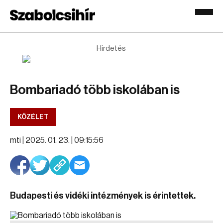
Hirdetés
Bombariadó több iskolában is
KÖZÉLET
mti |
2025. 01. 23. | 09:15:56
Budapesti és vidéki intézmények is érintettek.