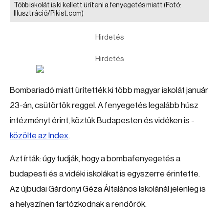
Több iskolát is ki kellett üríteni a fenyegetés miatt
(Fotó:
Illusztráció/Pikist.com)
Hirdetés
Hirdetés
Bombariadó miatt ürítették ki több magyar iskolát január
23-án, csütörtök reggel. A fenyegetés legalább húsz
intézményt érint, köztük Budapesten és vidéken is -
közölte az Index
.
Azt írták: úgy tudják, hogy a bombafenyegetés a
budapesti és a vidéki iskolákat is egyszerre érintette.
Az újbudai Gárdonyi Géza Általános Iskolánál jelenleg is
a helyszínen tartózkodnak a rendőrök.