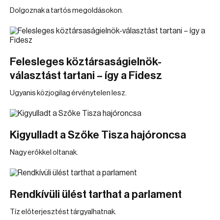
Dolgoznak a tartós megoldásokon.
Felesleges köztársaságielnök-
választást tartani – így a Fidesz
Ugyanis közjogilag érvénytelen lesz.
Kigyulladt a Szőke Tisza hajóroncsa
Nagy erőkkel oltanak.
Rendkívüli ülést tarthat a parlament
Tíz előterjesztést tárgyalhatnak.