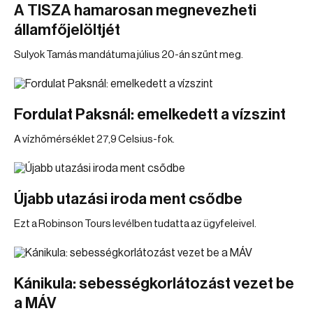
A TISZA hamarosan megnevezheti
államfőjelöltjét
Sulyok Tamás mandátuma július 20-án szűnt meg.
Fordulat Paksnál: emelkedett a vízszint
A vízhőmérséklet 27,9 Celsius-fok.
Újabb utazási iroda ment csődbe
Ezt a Robinson Tours levélben tudatta az ügyfeleivel.
Kánikula: sebességkorlátozást vezet be
a MÁV