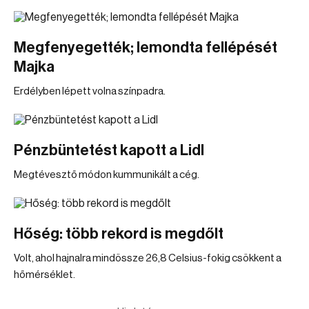
Megfenyegették; lemondta fellépését
Majka
Erdélyben lépett volna színpadra.
Pénzbüntetést kapott a Lidl
Megtévesztő módon kummunikált a cég.
Hőség: több rekord is megdőlt
Volt, ahol hajnalra mindössze 26,8 Celsius-fokig csökkent a
hőmérséklet.