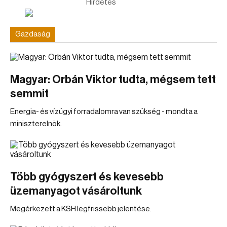
Hirdetés
Gazdaság
Magyar: Orbán Viktor tudta, mégsem tett
semmit
Energia- és vízügyi forradalomra van szükség - mondta a
miniszterelnök.
Több gyógyszert és kevesebb
üzemanyagot vásároltunk
Megérkezett a KSH legfrissebb jelentése.