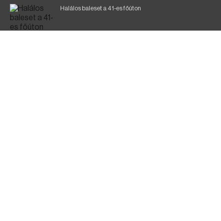
Halálos baleset a 41-es főúton
Magyar Péter: ülésezett a Kormányzati Védelmi
Munkacsoport
A vasúti teherszállítást korlátozzák
Fák égnek Tyukod és Nagyecsed között
Fürdőző után kutatnak Tiszakóródnál