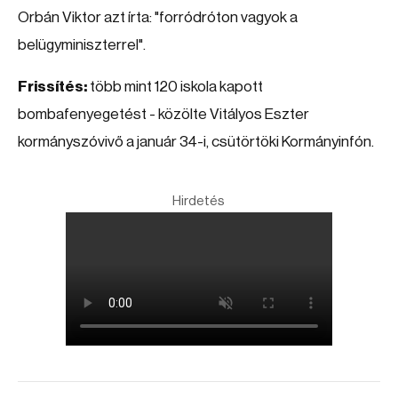
Orbán Viktor azt írta: "forródróton vagyok a
belügyminiszterrel".
Frissítés:
több mint 120 iskola kapott
bombafenyegetést - közölte Vitályos Eszter
kormányszóvivő a január 34-i, csütörtöki Kormányinfón.
Hirdetés