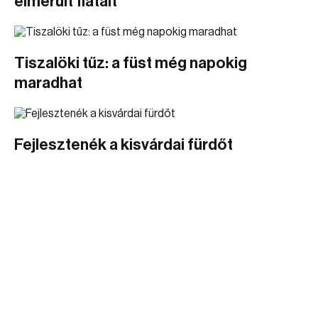
elmerült fiatalt
Tiszalöki tűz: a füst még napokig
maradhat
Fejlesztenék a kisvárdai fürdőt