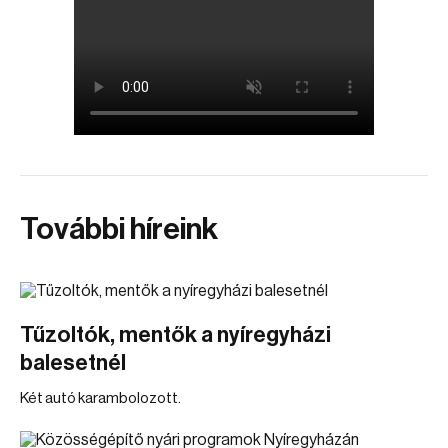
További híreink
Tűzoltók, mentők a nyíregyházi
balesetnél
Két autó karambolozott.