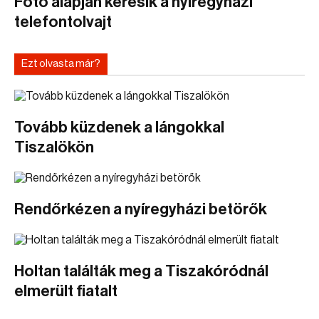
Fotó alapján keresik a nyíregyházi
telefontolvajt
Ezt olvasta már?
Tovább küzdenek a lángokkal
Tiszalökön
Rendőrkézen a nyíregyházi betörők
Holtan találták meg a Tiszakóródnál
elmerült fiatalt