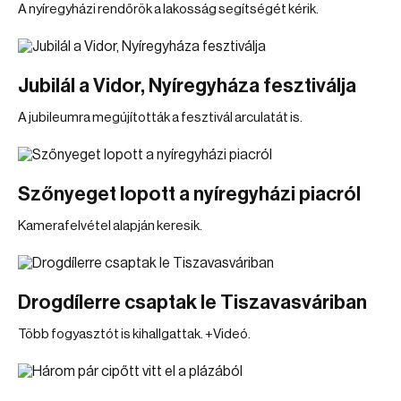
A nyíregyházi rendőrök a lakosság segítségét kérik.
Jubilál a Vidor, Nyíregyháza fesztiválja
A jubileumra megújították a fesztivál arculatát is.
Szőnyeget lopott a nyíregyházi piacról
Kamerafelvétel alapján keresik.
Drogdílerre csaptak le Tiszavasváriban
Több fogyasztót is kihallgattak. +Videó.