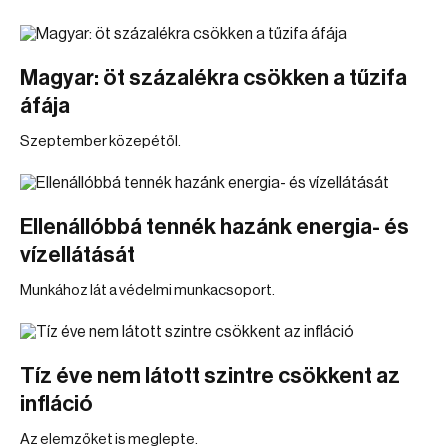
Magyar: öt százalékra csökken a tűzifa
áfája
Szeptember közepétől.
Ellenállóbbá tennék hazánk energia- és
vízellátását
Munkához lát a védelmi munkacsoport.
Tíz éve nem látott szintre csökkent az
infláció
Az elemzőket is meglepte.