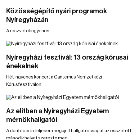
Közösségépítő nyári programok
Nyíregyházán
A részvétel ingyenes.
Nyíregyházi fesztivál: 13 ország kórusai
énekelnek
Hét ingyenes koncert a Cantemus Nemzetközi
Kórusfesztiválon.
Az elitben a Nyíregyházi Egyetem
mérnökhallgatói
A döntőben a teljesen megújult hallgatói csapat az összetett
második helyet szerezte meg.