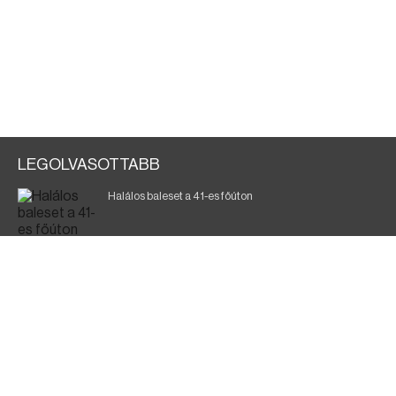
LEGOLVASOTTABB
Halálos baleset a 41-es főúton
Magyar Péter: a legkritikusabb öt nap áll előttünk
700 megawattot spóroltak össze a magyarok