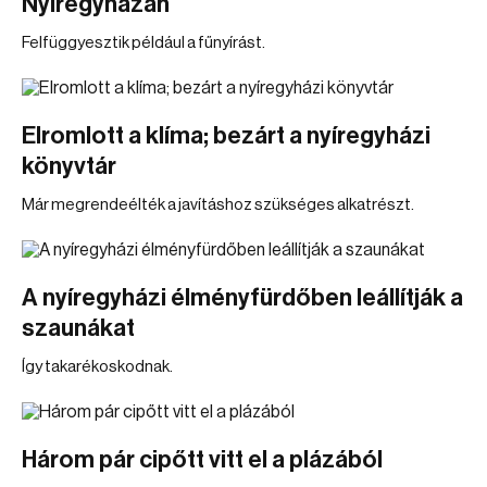
Nyíregyházán
Felfüggyesztik például a fűnyírást.
Elromlott a klíma; bezárt a nyíregyházi
könyvtár
Már megrendeélték a javításhoz szükséges alkatrészt.
A nyíregyházi élményfürdőben leállítják a
szaunákat
Így takarékoskodnak.
Három pár cipőtt vitt el a plázából