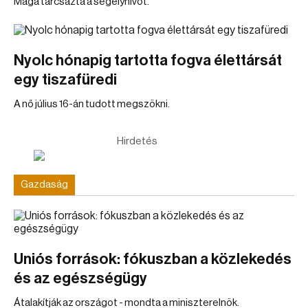
Maga tárcsázta a segélyhívót.
Nyolc hónapig tartotta fogva élettársát
egy tiszafüredi
A nő július 16-án tudott megszökni.
Hirdetés
Gazdaság
Uniós források: fókuszban a közlekedés
és az egészségügy
Átalakítják az országot - mondta a miniszterelnök.