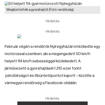
Megbüntették a gyorshajtót
(Fotó: rendőrség)
Hirdetés
Hirdetés
Február végén a rendőrök Nyíregyházán intézkedte egy
motorossal szemben, aki a megengedett 50 km/h
helyett 114 km/h sebességgel közlekedett. A
járművezető a gyorshajtásért 210 ezer forint
pénzbírságot és 6büntetőpontot kapott – közölte a
vármegyei rendőrség a Facebook-oldalán.
Hirdetés