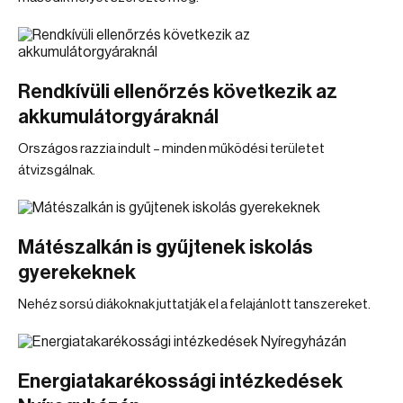
Rendkívüli ellenőrzés következik az
akkumulátorgyáraknál
Országos razzia indult – minden működési területet
átvizsgálnak.
Mátészalkán is gyűjtenek iskolás
gyerekeknek
Nehéz sorsú diákoknak juttatják el a felajánlott tanszereket.
Energiatakarékossági intézkedések