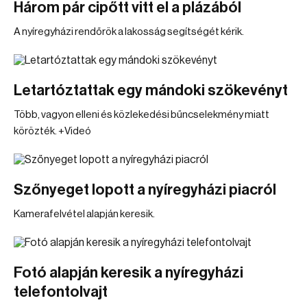
Három pár cipőtt vitt el a plázából
A nyíregyházi rendőrök a lakosság segítségét kérik.
Letartóztattak egy mándoki szökevényt
Több, vagyon elleni és közlekedési bűncselekmény miatt
körözték. +Videó
Szőnyeget lopott a nyíregyházi piacról
Kamerafelvétel alapján keresik.
Fotó alapján keresik a nyíregyházi
telefontolvajt