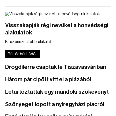
Visszakapják régi nevüket a honvédségi
alakulatok
És az összes többi alakulat is.
Bűn és bűnhődés
Drogdílerre csaptak le Tiszavasváriban
Három pár cipőtt vitt el a plázából
Letartóztattak egy mándoki szökevényt
Szőnyeget lopott a nyíregyházi piacról