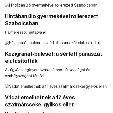
Hintában ülő gyermekével rollerezett
Szabolcsban
Hajmeresztő mutatvány.
Kézigránát-baleset: a sértett panaszát
elutasították
Az ügyészségi nyomozás számos hiányosságot és
szabályszegést tárt fel.
Vádat emelhetnek a 17 éves
szatmárcsekei gyilkos ellen