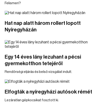
Felismeri?
Hat nap alatt három rollert lopott
Nyíregyházán
Egy 14 éves lány lezuhant a pécsi
gyermekotthon tetejéről
Rendőrségi eljárás és belső vizsgálat indult.
Elfogták a nyíregyházi autósok rémét
Lezáratlan gépkocsikat fosztott ki.