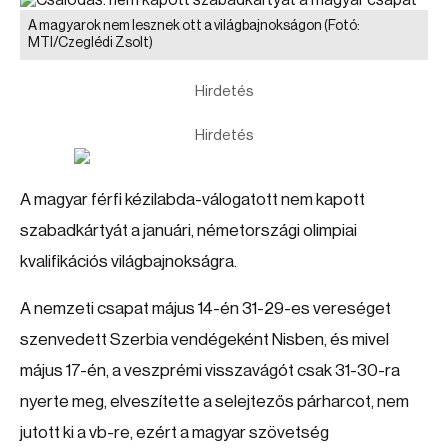
A magyarok nem lesznek ott a világbajnokságon
(Fotó:
MTI/Czeglédi Zsolt)
Hirdetés
Hirdetés
A magyar férfi kézilabda-válogatott nem kapott
szabadkártyát a januári, németországi olimpiai
kvalifikációs világbajnokságra.
A nemzeti csapat május 14-én 31-29-es vereséget
szenvedett Szerbia vendégeként Nisben, és mivel
május 17-én, a veszprémi visszavágót csak 31-30-ra
nyerte meg, elveszítette a selejtezős párharcot, nem
jutott ki a vb-re, ezért a magyar szövetség