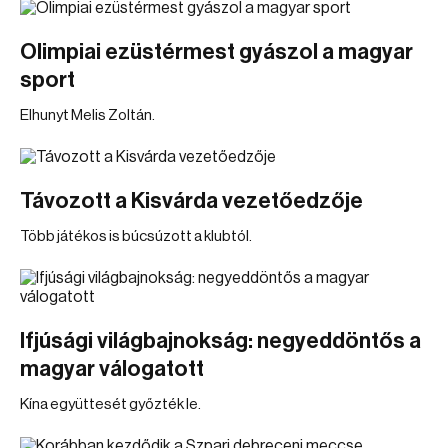
Olimpiai ezüstérmest gyászol a magyar
sport
Elhunyt Melis Zoltán.
Távozott a Kisvárda vezetőedzője
Több játékos is búcsúzott a klubtól.
Ifjúsági világbajnokság: negyeddöntős a
magyar válogatott
Kína együttesét győzték le.