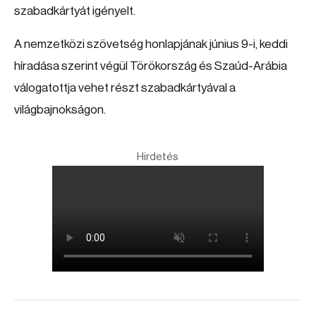
szabadkártyát igényelt.
A nemzetközi szövetség honlapjának június 9-i, keddi
híradása szerint végül Törökország és Szaúd-Arábia
válogatottja vehet részt szabadkártyával a
világbajnokságon.
Hirdetés