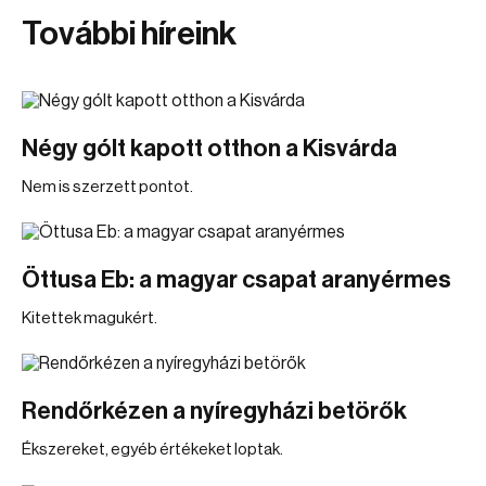
További híreink
Négy gólt kapott otthon a Kisvárda
Nem is szerzett pontot.
Öttusa Eb: a magyar csapat aranyérmes
Kitettek magukért.
Rendőrkézen a nyíregyházi betörők
Ékszereket, egyéb értékeket loptak.