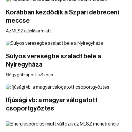
Korábban kezdődik a Szpari debreceni
meccse
Az MLSZ ajánlása miatt.
Súlyos vereségbe szaladt bele a
Nyíregyháza
Négy gól kapott a Szpari.
Ifjúsági vb: a magyar válogatott
csoportgyőztes