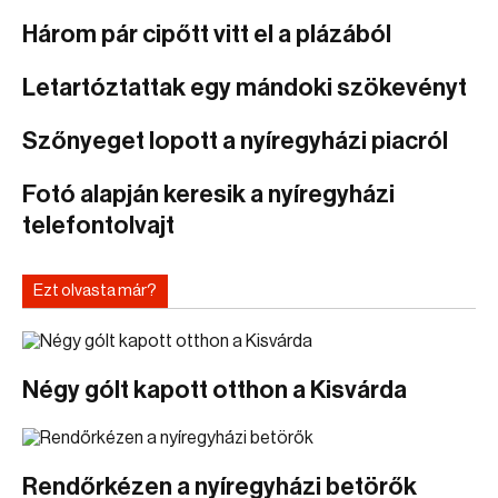
Három pár cipőtt vitt el a plázából
Letartóztattak egy mándoki szökevényt
Szőnyeget lopott a nyíregyházi piacról
Fotó alapján keresik a nyíregyházi
telefontolvajt
Ezt olvasta már?
Négy gólt kapott otthon a Kisvárda
Rendőrkézen a nyíregyházi betörők