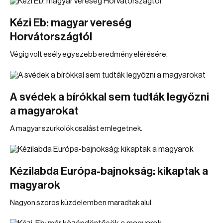
Kézi Eb: magyar vereség
Horvátországtól
Végig volt esély egy szebb eredmény elérésére.
A svédek a bírókkal sem tudták legyőzni
a magyarokat
A magyar szurkolók csalást emlegetnek.
Kézilabda Európa-bajnokság: kikaptak a
magyarok
Nagyon szoros küzdelemben maradtak alul.