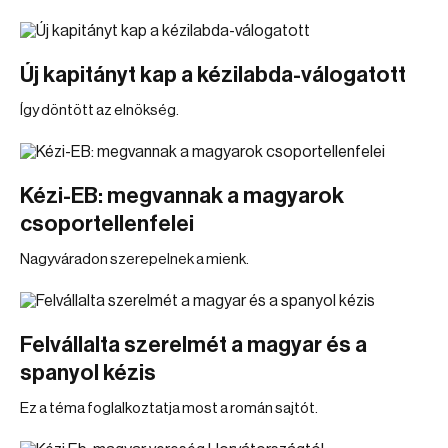
Új kapitányt kap a kézilabda-válogatott
Így döntött az elnökség.
Kézi-EB: megvannak a magyarok
csoportellenfelei
Nagyváradon szerepelnek a mienk.
Felvállalta szerelmét a magyar és a
spanyol kézis
Ez a téma foglalkoztatja most a román sajtót.