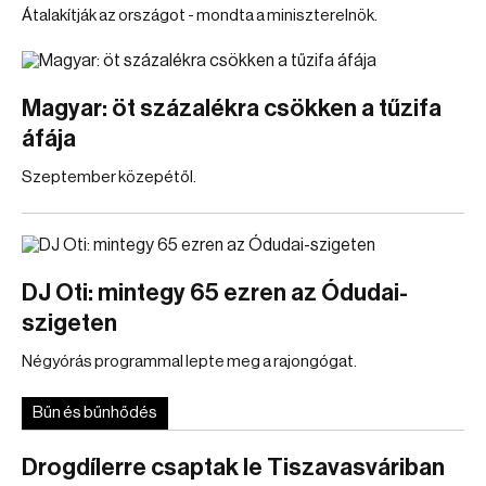
Átalakítják az országot - mondta a miniszterelnök.
Magyar: öt százalékra csökken a tűzifa
áfája
Szeptember közepétől.
DJ Oti: mintegy 65 ezren az Ódudai-
szigeten
Négyórás programmal lepte meg a rajongógat.
Bűn és bűnhődés
Drogdílerre csaptak le Tiszavasváriban