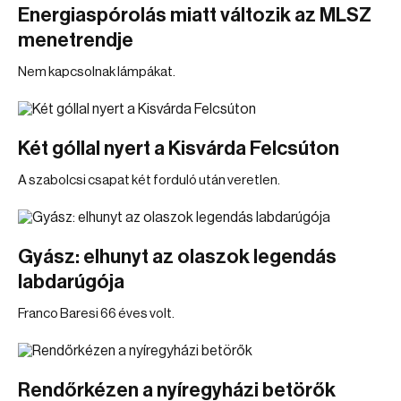
Energiaspórolás miatt változik az MLSZ
menetrendje
Nem kapcsolnak lámpákat.
Két góllal nyert a Kisvárda Felcsúton
A szabolcsi csapat két forduló után veretlen.
Gyász: elhunyt az olaszok legendás
labdarúgója
Franco Baresi 66 éves volt.
Rendőrkézen a nyíregyházi betörők