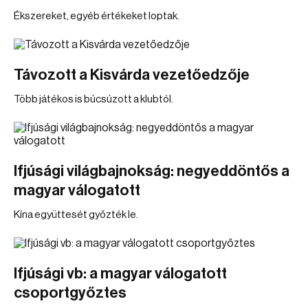
Ékszereket, egyéb értékeket loptak.
Távozott a Kisvárda vezetőedzője
Több játékos is búcsúzott a klubtól.
Ifjúsági világbajnokság: negyeddöntős a
magyar válogatott
Kína együttesét győzték le.
Ifjúsági vb: a magyar válogatott
csoportgyőztes