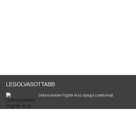
LEGOLVASOTTABB
Debrecenben fogták el az apagyi zsebtolvajt
Halálos baleset a 41-es főúton