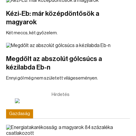
Kézi-Eb: már középdöntősök a
magyarok
Két meccs, két győzelem.
Megdőlt az abszolút gólcsúcs a
kézilabda Eb-n
Ennyi gól még nem született világeseményen.
Hirdetés
Gazdaság