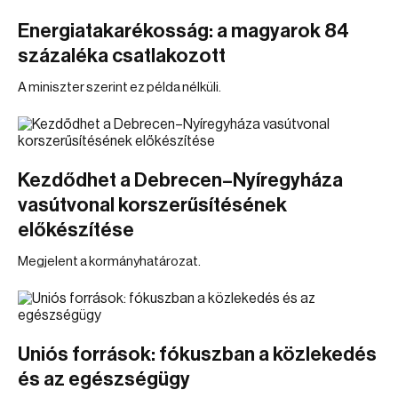
Energiatakarékosság: a magyarok 84
százaléka csatlakozott
A miniszter szerint ez példa nélküli.
Kezdődhet a Debrecen–Nyíregyháza
vasútvonal korszerűsítésének
előkészítése
Megjelent a kormányhatározat.
Uniós források: fókuszban a közlekedés
és az egészségügy