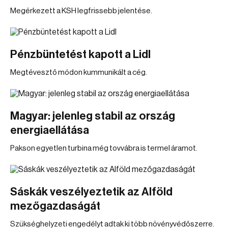
Megérkezett a KSH legfrissebb jelentése.
Pénzbüntetést kapott a Lidl
Megtévesztő módon kummunikált a cég.
Magyar: jelenleg stabil az ország
energiaellátása
Pakson egyetlen turbina még tovvábra is termel áramot.
Sáskák veszélyeztetik az Alföld
mezőgazdaságát
Szükséghelyzeti engedélyt adtak ki több növényvédőszerre.