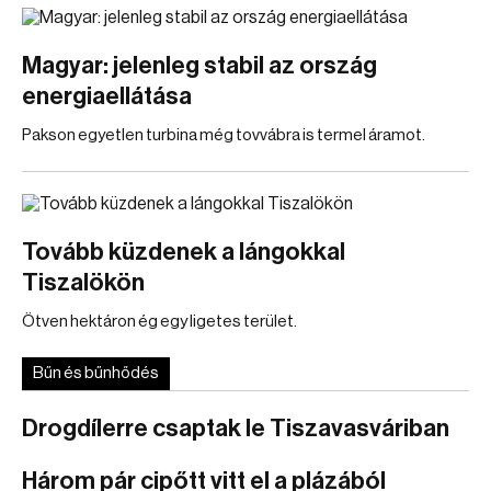
Magyar: jelenleg stabil az ország
energiaellátása
Pakson egyetlen turbina még tovvábra is termel áramot.
Tovább küzdenek a lángokkal
Tiszalökön
Ötven hektáron ég egy ligetes terület.
Bűn és bűnhődés
Drogdílerre csaptak le Tiszavasváriban
Három pár cipőtt vitt el a plázából