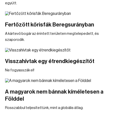
együtt.
Fertőzött kőrisfák Beregsurányban
A kártevő bogár az érintett területen megtelepedett, és
szaporodik.
Visszahívtak egy étrendkiegészítőt
Ne fogyasszák el!
A magyarok nem bánnak kíméletesen a
Földdel
Rosszabbul teljesítettünk, mint a globális átlag.