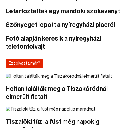
Letartóztattak egy mándoki szökevényt
Szőnyeget lopott a nyíregyházi piacról
Fotó alapján keresik a nyíregyházi
telefontolvajt
Ezt olvasta már?
Holtan találták meg a Tiszakóródnál
elmerült fiatalt
Tiszalöki tűz: a füst még napokig