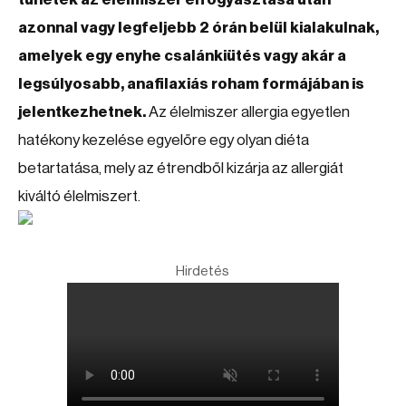
azonnal vagy legfeljebb 2 órán belül kialakulnak,
amelyek egy enyhe csalánkiütés vagy akár a
legsúlyosabb, anafilaxiás roham formájában is
jelentkezhetnek.
Az élelmiszer allergia egyetlen
hatékony kezelése egyelőre egy olyan diéta
betartatása, mely az étrendből kizárja az allergiát
kiváltó élelmiszert.
Hirdetés