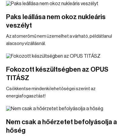
Paks leállása nem okoz nukleáris
veszélyt
Az atomerőmű nem üzemelhet a várható, példátlanul
alacsony vízállásnál.
Fokozott készültségben az OPUS
TITÁSZ
Csökkentse mindenki lehetőségei szerint az
energiafogasztást!
Nem csak a hőérzetet befolyásolja a
hőség