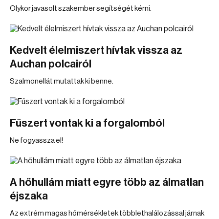
Olykor javasolt szakember segítségét kérni.
Kedvelt élelmiszert hívtak vissza az
Auchan polcairól
Szalmonellát mutattak ki benne.
Fűszert vontak ki a forgalomból
Ne fogyassza el!
A hőhullám miatt egyre több az álmatlan
éjszaka
Az extrém magas hőmérsékletek többlethalálozással járnak