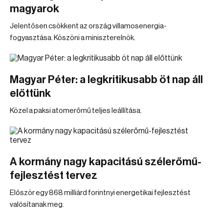
magyarok
Jelentősen csökkent az ország villamosenergia-
fogyasztása. Köszöni a miniszterelnök.
Magyar Péter: a legkritikusabb öt nap áll
előttünk
Közel a paksi atomerőmű teljes leállítása.
A kormány nagy kapacitású szélerőmű-
fejlesztést tervez
Először egy 868 milliárd forintnyi energetikai fejlesztést
valósítanak meg.