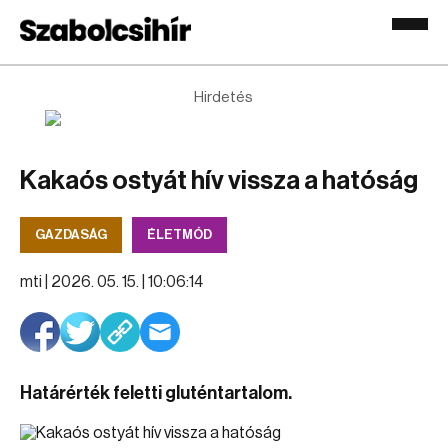
Hirdetés
Kakaós ostyát hív vissza a hatóság
GAZDASÁG
ÉLETMÓD
mti |
2026. 05. 15. | 10:06:14
Határérték feletti gluténtartalom.