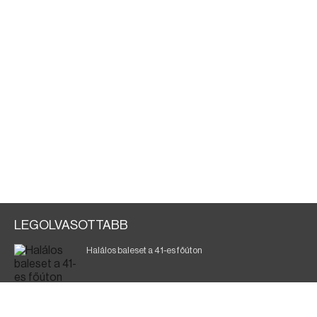
LEGOLVASOTTABB
Halálos baleset a 41-es főúton
Magyar Péter: ülésezett a Kormányzati Védelmi