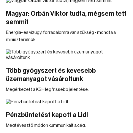
Magyar: Orbán Viktor tudta, mégsem tett
semmit
Energia- és vízügyi forradalomra van szükség - mondta a
miniszterelnök.
Több gyógyszert és kevesebb
üzemanyagot vásároltunk
Megérkezett a KSH legfrissebb jelentése.
Pénzbüntetést kapott a Lidl
Megtévesztő módon kummunikált a cég.