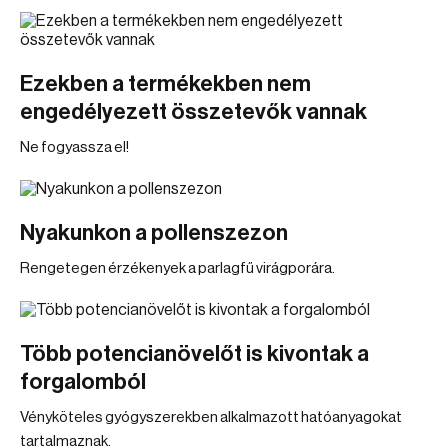
Ezekben a termékekben nem
engedélyezett összetevők vannak
Ne fogyassza el!
Nyakunkon a pollenszezon
Rengetegen érzékenyek a parlagfű virágporára.
Több potencianövelőt is kivontak a
forgalomból
Vényköteles gyógyszerekben alkalmazott hatóanyagokat
tartalmaznak.