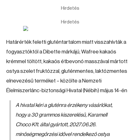
Hirdetés
Hirdetés
Határérték feletti gluténtartalom miatt visszahívták a
fogyasztóktól a Dibette márkájú, Wafree kakaós
krémmel töltött, kakaós étbevonó masszával mártott
ostya szelet fruktózzal, gluténmentes, laktózmentes
elnevezésű terméket – közölte a Nemzeti
Élelmiszerlánc-biztonsági Hivatal (Nébih) május 14-én
A hivatal kéri a gluténra érzékeny vásárlókat,
hogy a 30 grammos kiszerelésű, Karamell
Choco Kft. által gyártott, 2027.06.26.
minőségmegőrzési idővel rendelkező ostya