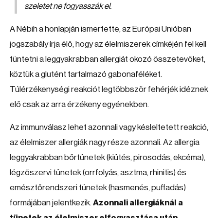
szeletet ne fogyasszák el.
A Nébih a honlapján ismertette, az Európai Unióban
jogszabály írja élő, hogy az élelmiszerek címkéjén fel kell
tüntetni a leggyakrabban allergiát okozó összetevőket,
köztük a glutént tartalmazó gabonaféléket.
Túlérzékenységi reakciót legtöbbször fehérjék idéznek
elő csak az arra érzékeny egyénekben.
Az immunválasz lehet azonnali vagy késleltetett reakció,
az élelmiszer allergiák nagy része azonnali. Az allergia
leggyakrabban bőrtünetek (kiütés, pirosodás, ekcéma),
légzőszervi tünetek (orrfolyás, asztma, rhinitis) és
emésztőrendszeri tünetek (hasmenés, puffadás)
formájában jelentkezik.
Azonnali allergiáknál a
tünetek az élelmiszer elfogyasztása után