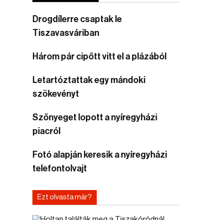
Drogdílerre csaptak le
Tiszavasváriban
Három pár cipőtt vitt el a plázából
Letartóztattak egy mándoki
szökevényt
Szőnyeget lopott a nyíregyházi
piacról
Fotó alapján keresik a nyíregyházi
telefontolvajt
Ezt olvasta már?