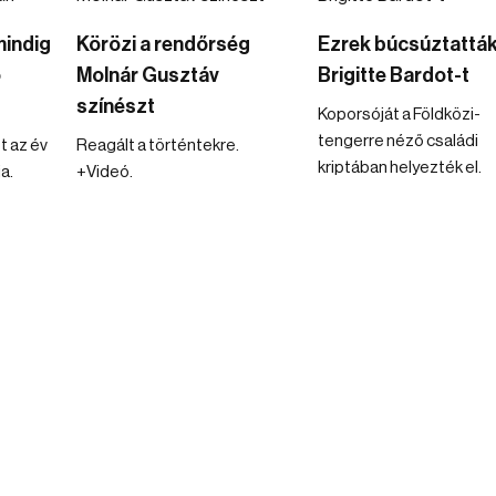
mindig
Körözi a rendőrség
Ezrek búcsúztattá
ő
Molnár Gusztáv
Brigitte Bardot-t
színészt
Koporsóját a Földközi-
tengerre néző családi
t az év
Reagált a történtekre.
kriptában helyezték el.
a.
+Videó.