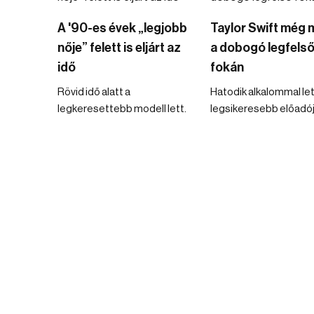
A '90-es évek „legjobb
Taylor Swift még 
nője” felett is eljárt az
a dobogó legfels
idő
fokán
Rövid idő alatt a
Hatodik alkalommal let
legkeresettebb modell lett.
legsikeresebb előadój