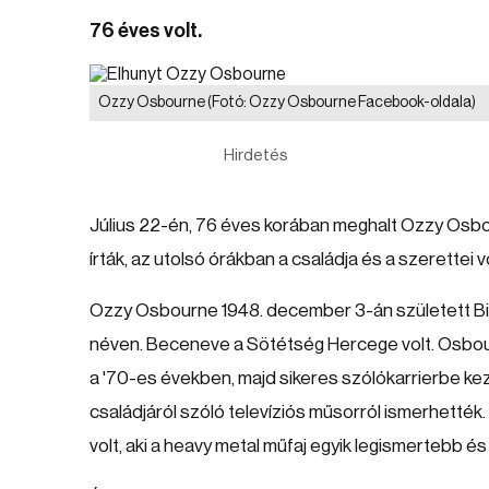
76 éves volt.
Ozzy Osbourne
(Fotó: Ozzy Osbourne Facebook-oldala)
Hirdetés
Július 22-én, 76 éves korában meghalt Ozzy Osbou
írták, az utolsó órákban a családja és a szerettei vo
Ozzy Osbourne 1948. december 3-án született Bi
néven. Beceneve a Sötétség Hercege volt. Osbou
a '70-es években, majd sikeres szólókarrierbe ke
családjáról szóló televíziós műsorról ismerhették.
volt, aki a heavy metal műfaj egyik legismertebb é