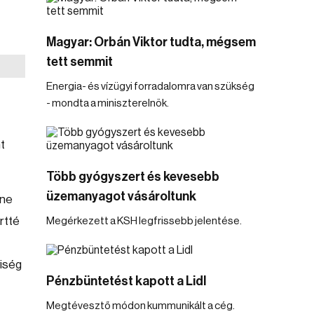
Magyar: Orbán Viktor tudta, mégsem
tett semmit
Energia- és vízügyi forradalomra van szükség
- mondta a miniszterelnök.
t
Több gyógyszert és kevesebb
üzemanyagot vásároltunk
rne
rtté
Megérkezett a KSH legfrissebb jelentése.
yiség
Pénzbüntetést kapott a Lidl
Megtévesztő módon kummunikált a cég.