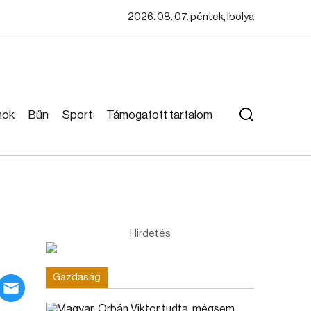
2026. 08. 07. péntek, Ibolya
mok
Bűn
Sport
Támogatott tartalom
Hirdetés
Gazdaság