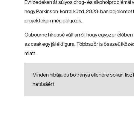
Évtizedeken át súlyos drog- és alkoholproblémái v
hogy Parkinson-kórral küzd. 2023-ban bejelentet
projekteken még dolgozik.
Osbourne híressé vált arról, hogy egyszer élőben 
az csak egy játékfigura. Többször is összeütközé
miatt.
Minden hibája és botránya ellenére sokan tisz
hatásáért.