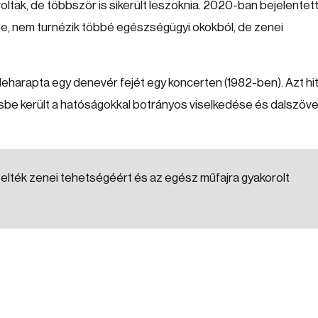
oltak, de többször is sikerült leszoknia. 2020-ban bejelentett
te, nem turnézik többé egészségügyi okokból, de zenei
leharapta egy denevér fejét egy koncerten (1982-ben). Azt hit
sbe került a hatóságokkal botrányos viselkedése és dalszöv
telték zenei tehetségéért és az egész műfajra gyakorolt