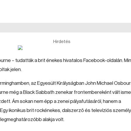
Hirdetés
rne – tudatták a brit énekes hivatalos Facebook-oldalán. Min
ltak jelen.
rminghamben, az Egyesült Királyságban John Michael Osbou
rne még a Black Sabbath zenekar frontembereként vált isme
zdett. Ám sokan nem épp a zenei pályafutásáról, hanem a
 Egy ikonikus brit rockénekes, dalszerző és televíziós személ
s legmeghatározóbb alakja volt.