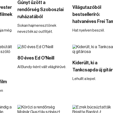
Gúnyt űzött a
vester
Világutazóból
rendőrség Szoboszlai
filmek
bestselleríró:
ruházatából
hatvanéves Frei Ta
Sokan hajmeresztőnek
ája még
Hat nyelven beszél.
nevezték az outfitjét.
80 éves Ed O'Neill
Kiderült, ki a
Al Bundy-ként vált világhírűvé.
Tankcsapda új gitá
Lehullt a lepel.
film
en