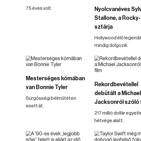
75 éves volt.
Nyolcvanéves Syl
Stallone, a Rocky-
sztárja
Hollywood élő legend
mindig dolgozik.
Mesterséges kómában
Rekordbevétellel
van Bonnie Tyler
debütált a Michael
Sürgősségi bélműtéten
Jacksonról szóló 
esett át.
217 millió dollár egyetl
hétvége alatt.