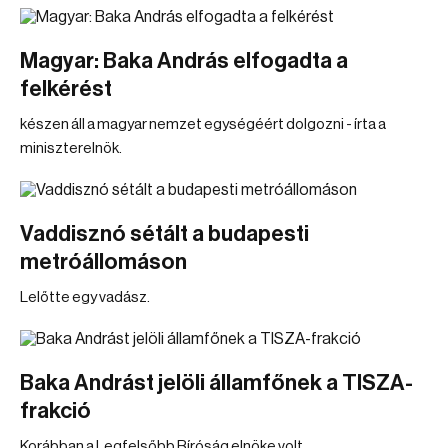
Magyar: Baka András elfogadta a
felkérést
készen áll a magyar nemzet egységéért dolgozni - írta a
miniszterelnök.
Vaddisznó sétált a budapesti
metróállomáson
Lelőtte egy vadász.
Baka Andrást jelöli államfőnek a TISZA-
frakció
Korábban a Legfelsőbb Bíróság elnöke volt.