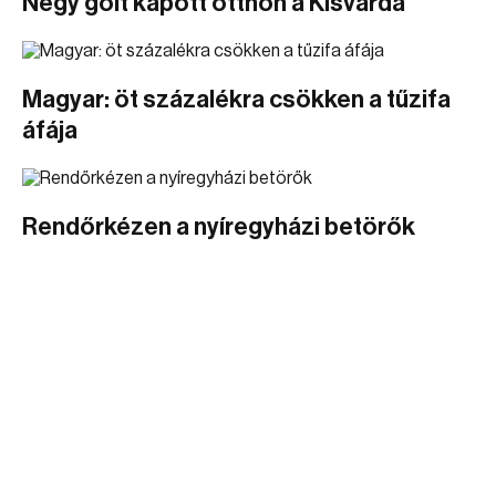
Négy gólt kapott otthon a Kisvárda
Magyar: öt százalékra csökken a tűzifa
áfája
Rendőrkézen a nyíregyházi betörők