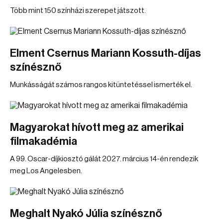
Több mint 150 színházi szerepet játszott.
Elment Csernus Mariann Kossuth-díjas
színésznő
Munkásságát számos rangos kitüntetéssel ismerték el.
Magyarokat hívott meg az amerikai
filmakadémia
A 99. Oscar-díjkiosztó gálát 2027. március 14-én rendezik
meg Los Angelesben.
Meghalt Nyakó Júlia színésznő