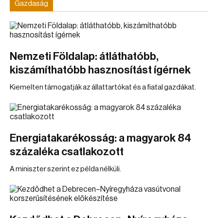
Gazdaság
Nemzeti Földalap: átláthatóbb,
kiszámíthatóbb hasznosítást ígérnek
Kiemelten támogatják az állattartókat és a fiatal gazdákat.
Energiatakarékosság: a magyarok 84
százaléka csatlakozott
A miniszter szerint ez példa nélküli.