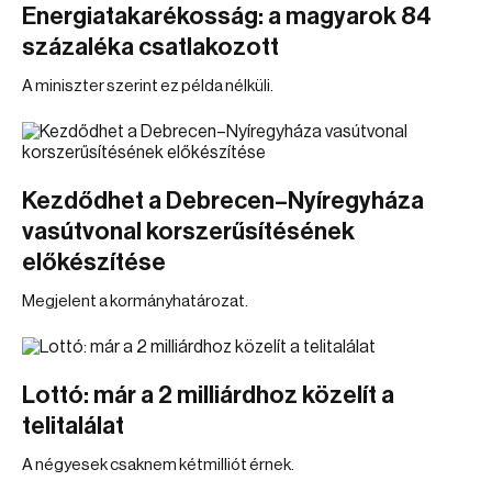
Energiatakarékosság: a magyarok 84
százaléka csatlakozott
A miniszter szerint ez példa nélküli.
Kezdődhet a Debrecen–Nyíregyháza
vasútvonal korszerűsítésének
előkészítése
Megjelent a kormányhatározat.
Lottó: már a 2 milliárdhoz közelít a
telitalálat
A négyesek csaknem kétmilliót érnek.