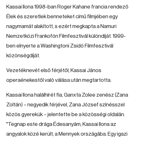
Kassai Ilona 1998-ban Roger Kahane francia rendező
Élek és szeretlek benneteket című filmjében egy
nagymamát alakított, s ezért megkapta a Namuri
Nemzetközi Frankofón Filmfesztivál különdíját. 1999-
ben elnyerte a Washingtoni Zsidó Filmfesztivál
közönségdíját.
Vezetéknevét első férjétől, Kassai János
operaénekestől való válása után megtartotta.
Kassai Ilona halálhírét fia, Ganxta Zolee zenész (Zana
Zoltán) – negyedik férjével, Zana József színésszel
közös gyerekük – jelentette be a közösségi oldalán.
"Tegnap este drága Édesanyám, Kassai Ilona az
angyalok közé került, a Mennyek országába. Egy igazi