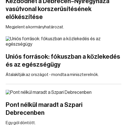
Kezdődhet a Debrecen–Nyíregyháza
vasútvonal korszerűsítésének
előkészítése
Megjelent a kormányhatározat.
Uniós források: fókuszban a közlekedés
és az egészségügy
Átalakítják az országot - mondta a miniszterelnök.
Pont nélkül maradt a Szpari
Debrecenben
Egy gól döntött.