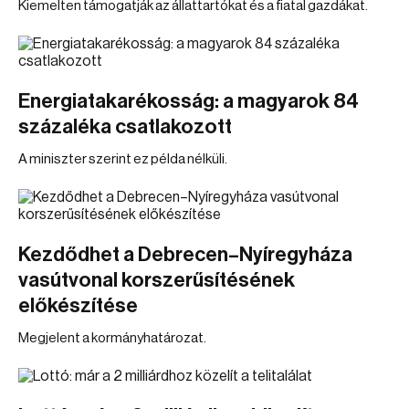
Kiemelten támogatják az állattartókat és a fiatal gazdákat.
Energiatakarékosság: a magyarok 84
százaléka csatlakozott
A miniszter szerint ez példa nélküli.
Kezdődhet a Debrecen–Nyíregyháza
vasútvonal korszerűsítésének
előkészítése
Megjelent a kormányhatározat.