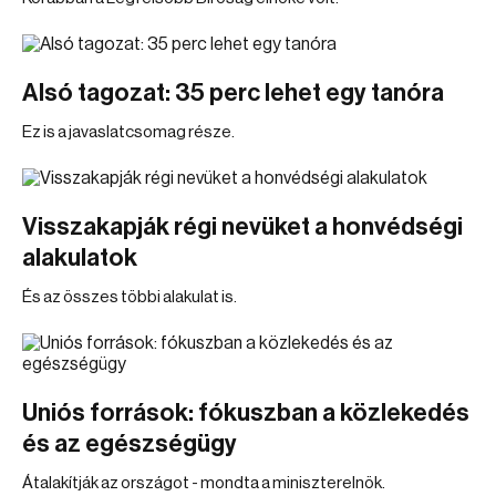
Alsó tagozat: 35 perc lehet egy tanóra
Ez is a javaslatcsomag része.
Visszakapják régi nevüket a honvédségi
alakulatok
És az összes többi alakulat is.
Uniós források: fókuszban a közlekedés
és az egészségügy
Átalakítják az országot - mondta a miniszterelnök.