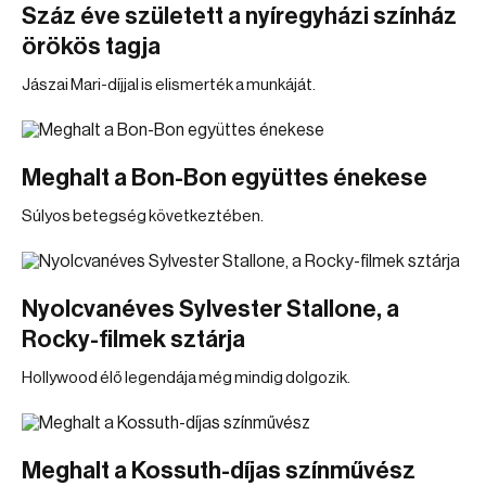
Száz éve született a nyíregyházi színház
örökös tagja
Jászai Mari-díjjal is elismerték a munkáját.
Meghalt a Bon-Bon együttes énekese
Súlyos betegség következtében.
Nyolcvanéves Sylvester Stallone, a
Rocky-filmek sztárja
Hollywood élő legendája még mindig dolgozik.
Meghalt a Kossuth-díjas színművész