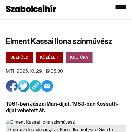
Elment Kassai Ilona színművész
BELFÖLD
KÖZÉLET
KULTÚRA
MTI |
2025. 10. 29. | 19:35:30
1961-ben Jászai Mari-díjat, 1963-ban Kossuth-
díjat vehetett át.
Ganxta Zolee édesanyjával, Kassai Ilonával
(Fotó: Ganxta