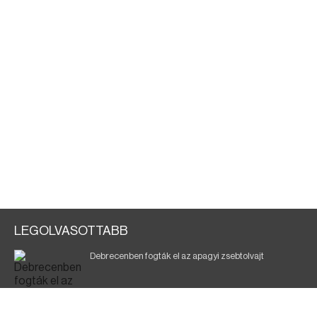
LEGOLVASOTTABB
Debrecenben fogták el az apagyi zsebtolvajt
Halálos baleset a 41-es főúton