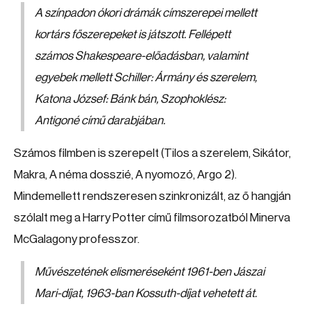
A színpadon ókori drámák címszerepei mellett
kortárs főszerepeket is játszott. Fellépett
számos Shakespeare-előadásban, valamint
egyebek mellett Schiller: Ármány és szerelem,
Katona József: Bánk bán, Szophoklész:
Antigoné című darabjában.
Számos filmben is szerepelt (Tilos a szerelem, Sikátor,
Makra, A néma dosszié, A nyomozó, Argo 2).
Mindemellett rendszeresen szinkronizált, az ő hangján
szólalt meg a Harry Potter című filmsorozatból Minerva
McGalagony professzor.
Művészetének elismeréseként 1961-ben Jászai
Mari-díjat, 1963-ban Kossuth-díjat vehetett át.