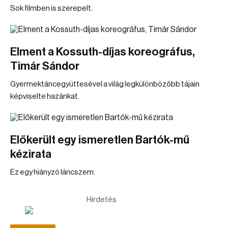
Sok filmben is szerepelt.
Elment a Kossuth-díjas koreográfus,
Timár Sándor
Gyermektáncegyüttesével a világ legkülönbözőbb tájain
képviselte hazánkat.
Előkerült egy ismeretlen Bartók-mű
kézirata
Ez egy hiányzó láncszem.
Hirdetés