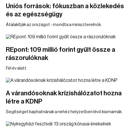
Uniós források: fókuszban a közlekedés
és az egészségügy
Átalakítják az országot - mondta a miniszterelnök.
REpont: 109 millió forint gyűlt össze a
rászorulóknak
Fél év alatt.
A várandósoknak krízishálózatot hozna
létre a KDNP
Segítséget kaphatnának a nehéz helyzetben lévő kismamák.