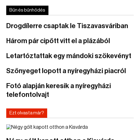
Bűn és bűnhődés
Drogdílerre csaptak le Tiszavasváriban
Három pár cipőtt vitt el a plázából
Letartóztattak egy mándoki szökevényt
Szőnyeget lopott a nyíregyházi piacról
Fotó alapján keresik a nyíregyházi
telefontolvajt
Ezt olvasta már?