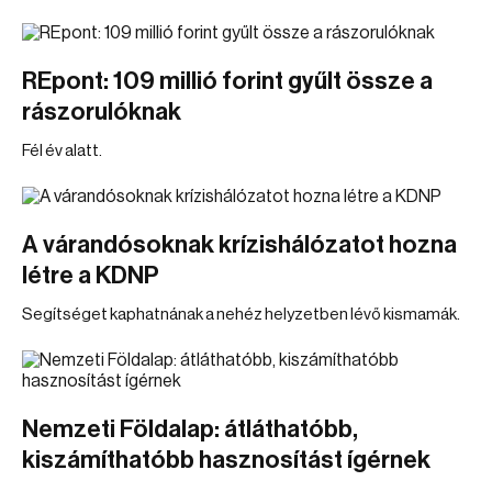
REpont: 109 millió forint gyűlt össze a
rászorulóknak
Fél év alatt.
A várandósoknak krízishálózatot hozna
létre a KDNP
Segítséget kaphatnának a nehéz helyzetben lévő kismamák.
Nemzeti Földalap: átláthatóbb,
kiszámíthatóbb hasznosítást ígérnek