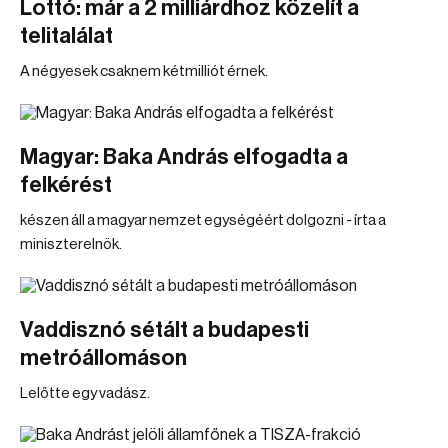
Lottó: már a 2 milliárdhoz közelít a
telitalálat
A négyesek csaknem kétmilliót érnek.
Magyar: Baka András elfogadta a
felkérést
készen áll a magyar nemzet egységéért dolgozni - írta a
miniszterelnök.
Vaddisznó sétált a budapesti
metróállomáson
Lelőtte egy vadász.