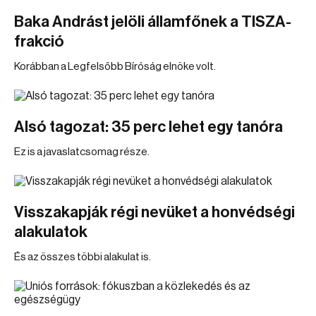
Baka Andrást jelöli államfőnek a TISZA-
frakció
Korábban a Legfelsőbb Bíróság elnöke volt.
Alsó tagozat: 35 perc lehet egy tanóra
Ez is a javaslatcsomag része.
Visszakapják régi nevüket a honvédségi
alakulatok
És az összes többi alakulat is.