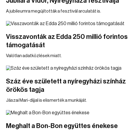
Jubilál a Vidor, Nyíregyháza fesztiválja
A jubileumra megújították a fesztivál arculatát is.
Visszavonták az Edda 250 millió forintos
támogatását
Valótlan adatközlések miatt.
Száz éve született a nyíregyházi színház
örökös tagja
Jászai Mari-díjjal is elismerték a munkáját.
Meghalt a Bon-Bon együttes énekese