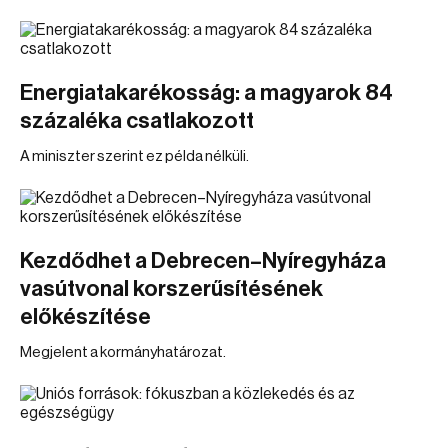
Energiatakarékosság: a magyarok 84
százaléka csatlakozott
A miniszter szerint ez példa nélküli.
Kezdődhet a Debrecen–Nyíregyháza
vasútvonal korszerűsítésének
előkészítése
Megjelent a kormányhatározat.