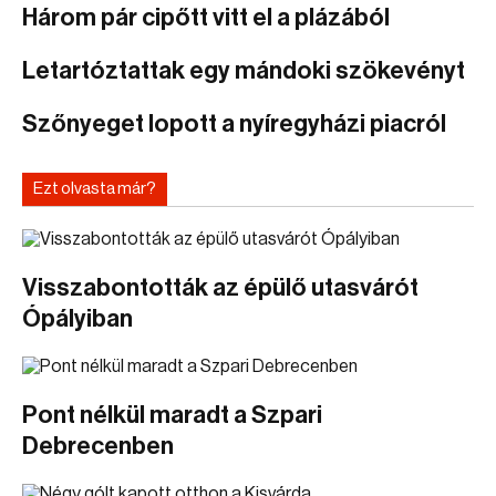
Három pár cipőtt vitt el a plázából
Letartóztattak egy mándoki szökevényt
Szőnyeget lopott a nyíregyházi piacról
Ezt olvasta már?
Visszabontották az épülő utasvárót
Ópályiban
Pont nélkül maradt a Szpari
Debrecenben