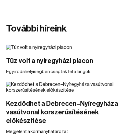
További híreink
Tűz volt a nyíregyházi piacon
Egy irodahelyiségben csaptak fel a lángok.
Kezdődhet a Debrecen–Nyíregyháza
vasútvonal korszerűsítésének
előkészítése
Megjelent a kormányhatározat.