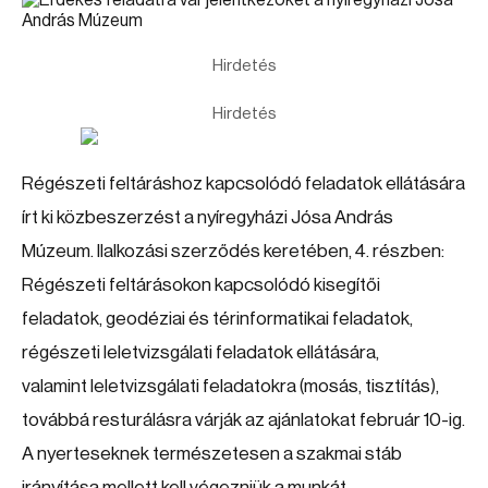
Hirdetés
Hirdetés
Régészeti feltáráshoz kapcsolódó feladatok ellátására
írt ki közbeszerzést a nyíregyházi Jósa András
Múzeum. llalkozási szerződés keretében, 4. részben:
Régészeti feltárásokon kapcsolódó kisegítői
feladatok, geodéziai és térinformatikai feladatok,
régészeti leletvizsgálati feladatok ellátására,
valamint leletvizsgálati feladatokra (mosás, tisztítás),
továbbá resturálásra várják az ajánlatokat február 10-ig.
A nyerteseknek természetesen a szakmai stáb
irányítása mellett kell végezniük a munkát.