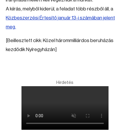
A kiírás, melyből kiderül, a feladat több részből áll, a
Közbeszerzési Értesítő január 13-i számában jelent
meg.
[Beillesztett cikk: Közel hárommilliárdos beruházás
kezdődik Nyíregyházán]
Hirdetés