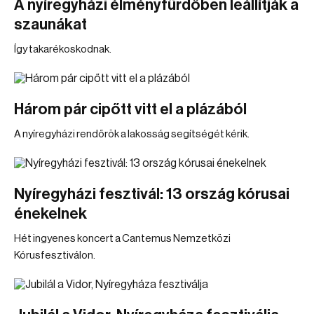
A nyíregyházi élményfürdőben leállítják a
szaunákat
Így takarékoskodnak.
Három pár cipőtt vitt el a plázából
A nyíregyházi rendőrök a lakosság segítségét kérik.
Nyíregyházi fesztivál: 13 ország kórusai
énekelnek
Hét ingyenes koncert a Cantemus Nemzetközi
Kórusfesztiválon.