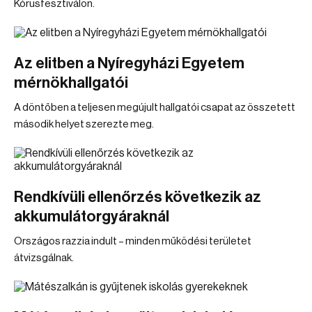
Kórusfesztiválon.
Az elitben a Nyíregyházi Egyetem
mérnökhallgatói
A döntőben a teljesen megújult hallgatói csapat az összetett
második helyet szerezte meg.
Rendkívüli ellenőrzés következik az
akkumulátorgyáraknál
Országos razzia indult – minden működési területet
átvizsgálnak.