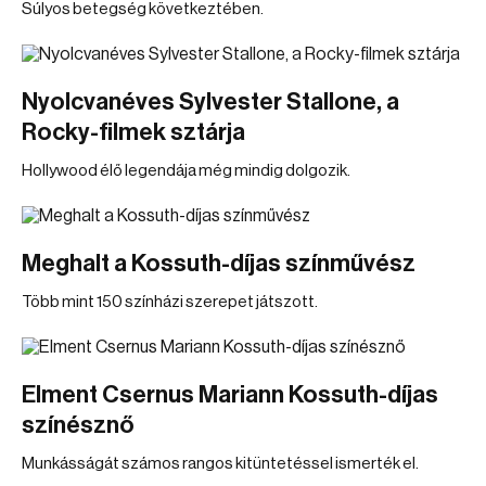
Súlyos betegség következtében.
Nyolcvanéves Sylvester Stallone, a
Rocky-filmek sztárja
Hollywood élő legendája még mindig dolgozik.
Meghalt a Kossuth-díjas színművész
Több mint 150 színházi szerepet játszott.
Elment Csernus Mariann Kossuth-díjas
színésznő
Munkásságát számos rangos kitüntetéssel ismerték el.