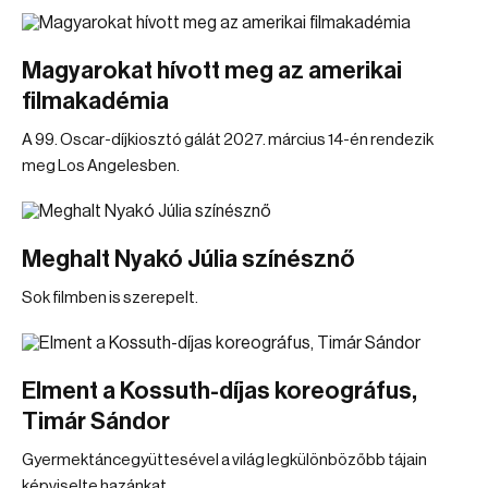
Magyarokat hívott meg az amerikai
filmakadémia
A 99. Oscar-díjkiosztó gálát 2027. március 14-én rendezik
meg Los Angelesben.
Meghalt Nyakó Júlia színésznő
Sok filmben is szerepelt.
Elment a Kossuth-díjas koreográfus,
Timár Sándor
Gyermektáncegyüttesével a világ legkülönbözőbb tájain
képviselte hazánkat.