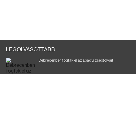
LEGOLVASOTTABB
Debrecenben fogták el az apagyi zsebtolvajt
Halálos baleset a 41-es főúton
700 megawattot spóroltak össze a magyarok