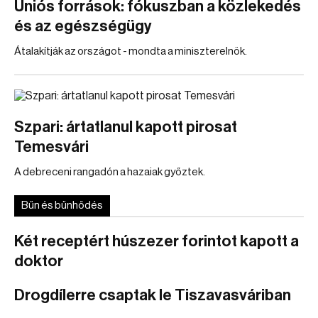
Uniós források: fókuszban a közlekedés
és az egészségügy
Átalakítják az országot - mondta a miniszterelnök.
Szpari: ártatlanul kapott pirosat
Temesvári
A debreceni rangadón a hazaiak győztek.
Bűn és bűnhődés
Két receptért húszezer forintot kapott a
doktor
Drogdílerre csaptak le Tiszavasváriban