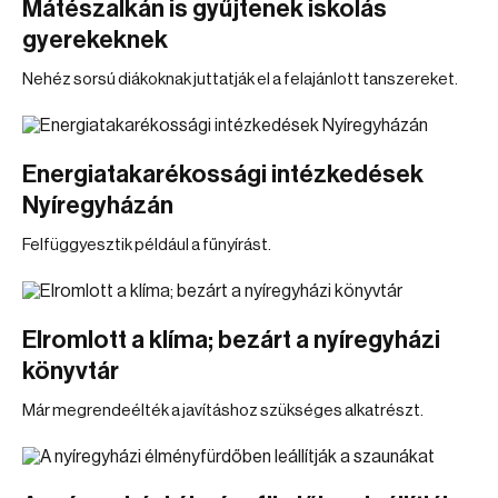
Mátészalkán is gyűjtenek iskolás
gyerekeknek
Nehéz sorsú diákoknak juttatják el a felajánlott tanszereket.
Energiatakarékossági intézkedések
Nyíregyházán
Felfüggyesztik például a fűnyírást.
Elromlott a klíma; bezárt a nyíregyházi
könyvtár
Már megrendeélték a javításhoz szükséges alkatrészt.