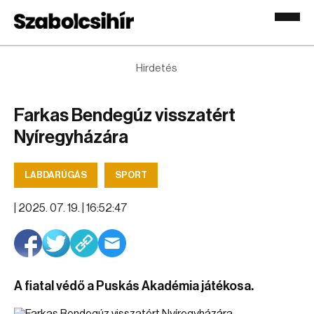
Hirdetés
Farkas Bendegúz visszatért
Nyíregyházára
LABDARÚGÁS
SPORT
|
2025. 07. 19. | 16:52:47
A fiatal védő a Puskás Akadémia játékosa.