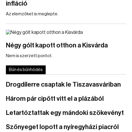
infláció
Az elemzőket is meglepte.
Négy gólt kapott otthon a Kisvárda
Nem is szerzett pontot.
Bűn és bűnhődés
Drogdílerre csaptak le Tiszavasváriban
Három pár cipőtt vitt el a plázából
Letartóztattak egy mándoki szökevényt
Szőnyeget lopott a nyíregyházi piacról