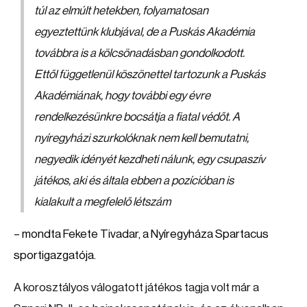
túl az elmúlt hetekben, folyamatosan
egyeztettünk klubjával, de a Puskás Akadémia
továbbra is a kölcsönadásban gondolkodott.
Ettől függetlenül köszönettel tartozunk a Puskás
Akadémiának, hogy további egy évre
rendelkezésünkre bocsátja a fiatal védőt. A
nyíregyházi szurkolóknak nem kell bemutatni,
negyedik idényét kezdheti nálunk, egy csupaszív
játékos, aki és általa ebben a pozícióban is
kialakult a megfelelő létszám
– mondta Fekete Tivadar, a Nyíregyháza Spartacus
sportigazgatója.
A korosztályos válogatott játékos tagja volt már a