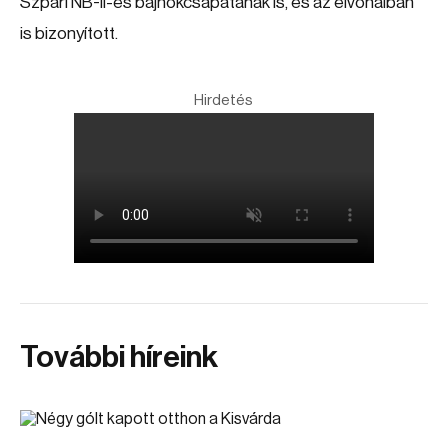
Szpari NB-II-es bajnokcsapatának is, és az élvonalban
is bizonyított.
Hirdetés
További híreink