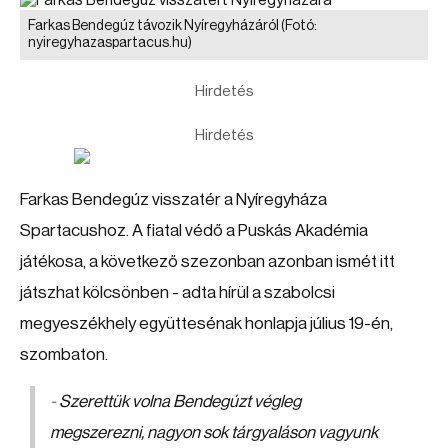
Farkas Bendegúz távozik Nyíregyházáról
(Fotó:
nyiregyhazaspartacus.hu)
Hirdetés
Hirdetés
Farkas Bendegúz visszatér a Nyíregyháza
Spartacushoz. A fiatal védő a Puskás Akadémia
játékosa, a következő szezonban azonban ismét itt
játszhat kölcsönben - adta hírül a szabolcsi
megyeszékhely együttesénak honlapja július 19-én,
szombaton.
-
Szerettük volna Bendegúzt végleg
megszerezni, nagyon sok tárgyaláson vagyunk