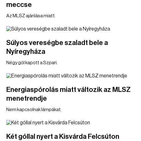
meccse
Az MLSZ ajánlása miatt.
Súlyos vereségbe szaladt bele a
Nyíregyháza
Négy gól kapott a Szpari.
Energiaspórolás miatt változik az MLSZ
menetrendje
Nem kapcsolnak lámpákat.
Két góllal nyert a Kisvárda Felcsúton