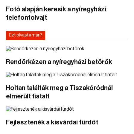
Fotó alapján keresik a nyíregyházi
telefontolvajt
Ezt olvasta már?
Rendőrkézen a nyíregyházi betörők
Holtan találták meg a Tiszakóródnál
elmerült fiatalt
Fejlesztenék a kisvárdai fürdőt