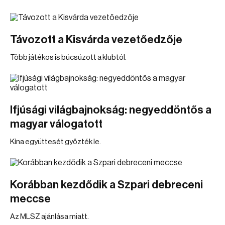
Távozott a Kisvárda vezetőedzője
Több játékos is búcsúzott a klubtól.
Ifjúsági világbajnokság: negyeddöntős a
magyar válogatott
Kína együttesét győzték le.
Korábban kezdődik a Szpari debreceni
meccse
Az MLSZ ajánlása miatt.