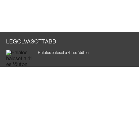
LEGOLVASOTTABB
Halálos baleset a 41-es főúton
700 megawattot spóroltak össze a magyarok
Fák égnek Tyukod és Nagyecsed között
Magyar Péter: nemzeti összefogásra van szükség