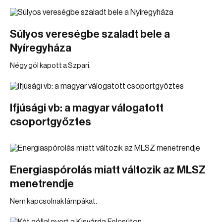
Súlyos vereségbe szaladt bele a
Nyíregyháza
Négy gól kapott a Szpari.
Ifjúsági vb: a magyar válogatott
csoportgyőztes
Energiaspórolás miatt változik az MLSZ
menetrendje
Nem kapcsolnak lámpákat.