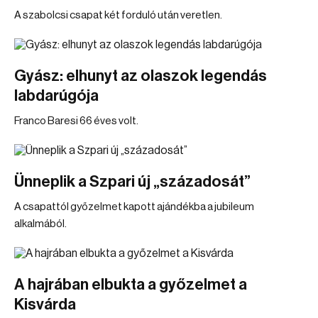
A szabolcsi csapat két forduló után veretlen.
Gyász: elhunyt az olaszok legendás
labdarúgója
Franco Baresi 66 éves volt.
Ünneplik a Szpari új „századosát”
A csapattól győzelmet kapott ajándékba a jubileum
alkalmából.
A hajrában elbukta a győzelmet a
Kisvárda