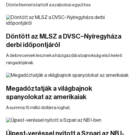
Döntetlennel startolt a szabolcsi együttes.
Döntött az MLSZ a DVSC–Nyíregyháza
derbi időpontjáról
A debreceniek lesznek a házigazdái a bajnokság első keleti
rangadójának.
Megadóztatják a világbajnok
spanyolokat az amerikaiak
A summa 15 millió dollárra rúghat.
Újpest-veréssel nyitott a Szpari az NB I-