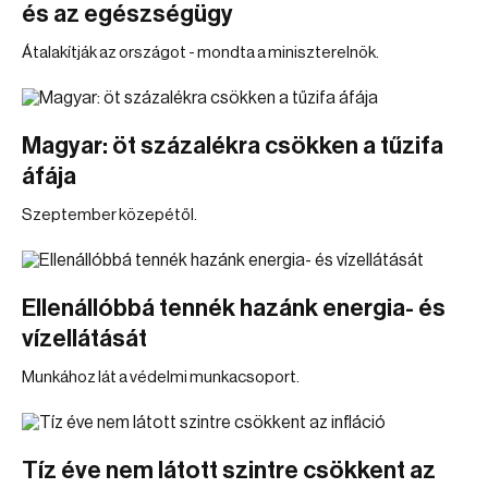
és az egészségügy
Átalakítják az országot - mondta a miniszterelnök.
Magyar: öt százalékra csökken a tűzifa
áfája
Szeptember közepétől.
Ellenállóbbá tennék hazánk energia- és
vízellátását
Munkához lát a védelmi munkacsoport.
Tíz éve nem látott szintre csökkent az