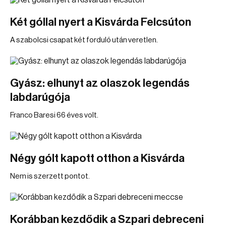
Két góllal nyert a Kisvárda Felcsúton
A szabolcsi csapat két forduló után veretlen.
Gyász: elhunyt az olaszok legendás
labdarúgója
Franco Baresi 66 éves volt.
Négy gólt kapott otthon a Kisvárda
Nem is szerzett pontot.
Korábban kezdődik a Szpari debreceni