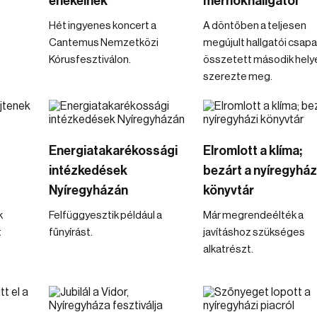
énekelnek
mérnökhallgatói
Hét ingyenes koncert a
A döntőben a teljesen
Cantemus Nemzetközi
megújult hallgatói csapa
Kórusfesztiválon.
összetett második hely
szerezte meg.
Energiatakarékossági
Elromlott a klíma;
intézkedések
bezárt a nyíregyház
Nyíregyházán
könyvtár
k
Felfüggyesztik például a
Már megrendeélték a
t
fűnyírást.
javításhoz szükséges
alkatrészt.