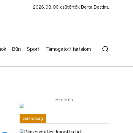
2026. 08. 06. csütörtök, Berta, Bettina
mok
Bűn
Sport
Támogatott tartalom
Hirdetés
Gazdaság