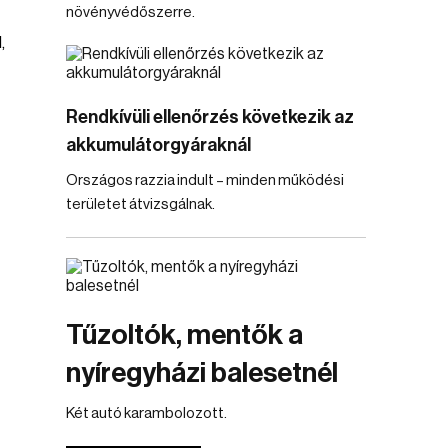
növényvédőszerre.
,
Rendkívüli ellenőrzés következik az
akkumulátorgyáraknál
Országos razzia indult – minden működési
területet átvizsgálnak.
Tűzoltók, mentők a
nyíregyházi balesetnél
Két autó karambolozott.