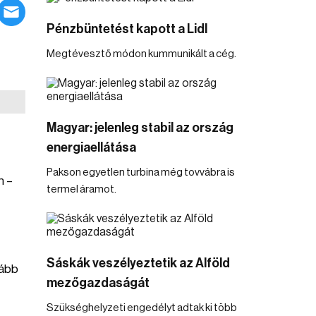
Pénzbüntetést kapott a Lidl
Megtévesztő módon kummunikált a cég.
Magyar: jelenleg stabil az ország
energiaellátása
Pakson egyetlen turbina még tovvábra is
n –
termel áramot.
Sáskák veszélyeztetik az Alföld
lább
mezőgazdaságát
Szükséghelyzeti engedélyt adtak ki több