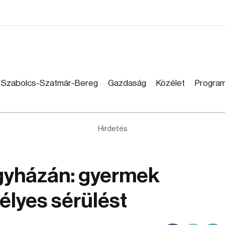
Szabolcs-Szatmár-Bereg
Gazdaság
Közélet
Progra
Hirdetés
egyházán: gyermek
élyes sérülést