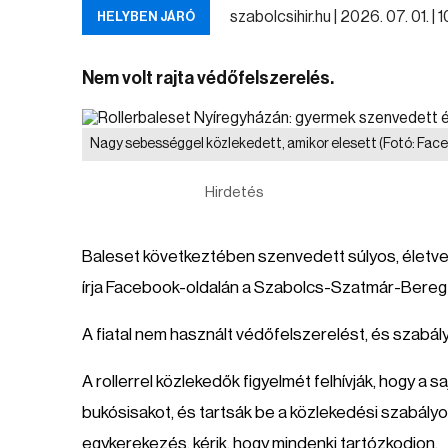
szabolcsihir.hu |
2026. 07. 01. | 
HELYBEN JÁRÓ
Nem volt rajta védőfelszerelés.
Nagy sebességgel közlekedett, amikor elesett
(Fotó: Fac
Hirdetés
Baleset következtében szenvedett súlyos, életve
írja Facebook-oldalán a Szabolcs-Szatmár-Bereg
A fiatal nem használt védőfelszerelést, és szabály
A rollerrel közlekedők figyelmét felhívják, hogy a
bukósisakot, és tartsák be a közlekedési szabályo
egykerekezés, kérik, hogy mindenki tartózkodjon.