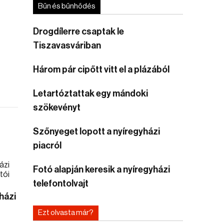
Bűn és bűnhődés
Drogdílerre csaptak le
Tiszavasváriban
Három pár cipőtt vitt el a plázából
Letartóztattak egy mándoki
szökevényt
Szőnyeget lopott a nyíregyházi
piacról
Fotó alapján keresik a nyíregyházi
telefontolvajt
házi
Ezt olvasta már?