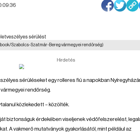
10:09:36
ebook/Szabolcs-Szatmár-Bereg vármegyei rendőrség)
Hirdetés
szélyes sérüléseket egy rolleres fiú a napokban Nyíregyházá
 vármegyei rendőrség.
talanul közlekedett – közölték.
 saját biztonságuk érdekében viseljenek védőfelszerelést, lega
kat. A vakmerő mutatványok gyakorlásától, mint például az