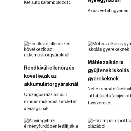
Nyíregyházán
Két autó karambolozott.
A részvétel ingyenes.
Mátészalkán is
Rendkívüli ellenőrzés
gyűjtenek iskolás
következik az
gyerekeknek
akkumulátorgyáraknál
Nehéz sorsú diákokna
Országos razzia indult –
juttatják el a felajánlot
minden működési területet
tanszereket.
átvizsgálnak.