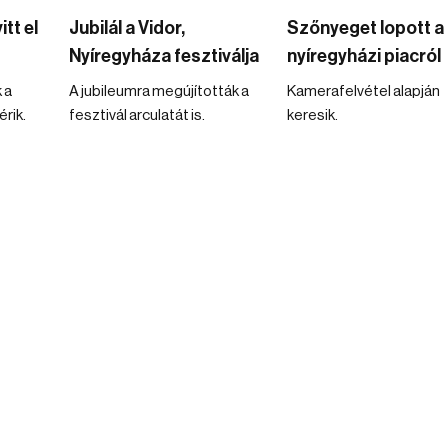
tt el
Jubilál a Vidor,
Szőnyeget lopott a
Nyíregyháza fesztiválja
nyíregyházi piacról
 a
A jubileumra megújították a
Kamerafelvétel alapján
rik.
fesztivál arculatát is.
keresik.