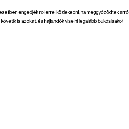
 esetben engedjék rollerrel közlekedni, ha meggyőződtek arról
követik is azokat, és hajlandók viselni legalább bukósisakot.