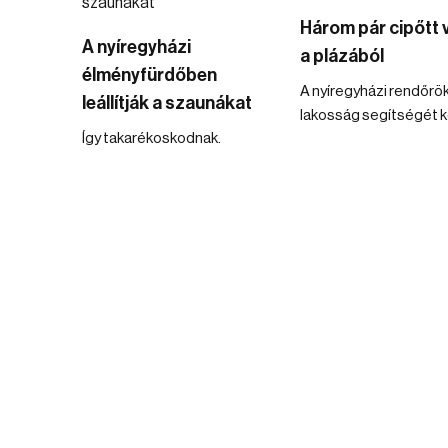
Három pár cipőtt vi
A nyíregyházi
a plázából
élményfürdőben
A nyíregyházi rendőrök
leállítják a szaunákat
lakosság segítségét ké
Így takarékoskodnak.