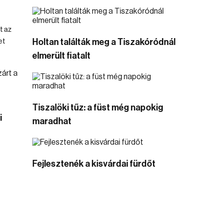
t az
et
Holtan találták meg a Tiszakóródnál
elmerült fiatalt
Tiszalöki tűz: a füst még napokig
i
maradhat
Fejlesztenék a kisvárdai fürdőt