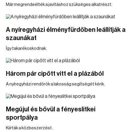
Már megrendeélték a javításhoz szükséges alkatrészt.
A nyíregyházi élményfürdőben leállítják a
szaunákat
Így takarékoskodnak.
Három pár cipőtt vitt el a plázából
A nyíregyházi rendőrök a lakosság segítségét kérik.
Megújul és bővül a fényeslitkei
sportpálya
Kiírták a közbeszerzést.