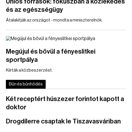
Uniós források: fókuszban a közlekedés
és az egészségügy
Átalakítják az országot - mondta a miniszterelnök.
Megújul és bővül a fényeslitkei
sportpálya
Kiírták a közbeszerzést.
Bűn és bűnhődés
Két receptért húszezer forintot kapott a
doktor
Drogdílerre csaptak le Tiszavasváriban