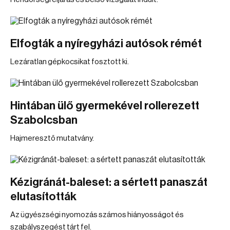
Elfogták a nyíregyházi autósok rémét
Lezáratlan gépkocsikat fosztott ki.
Hintában ülő gyermekével rollerezett
Szabolcsban
Hajmeresztő mutatvány.
Kézigránát-baleset: a sértett panaszát
elutasították
Az ügyészségi nyomozás számos hiányosságot és
szabályszegést tárt fel.