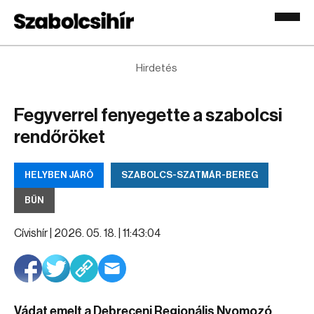
Hirdetés
Fegyverrel fenyegette a szabolcsi
rendőröket
HELYBEN JÁRÓ
SZABOLCS-SZATMÁR-BEREG
BŰN
Cívishír |
2026. 05. 18. | 11:43:04
Vádat emelt a Debreceni Regionális Nyomozó