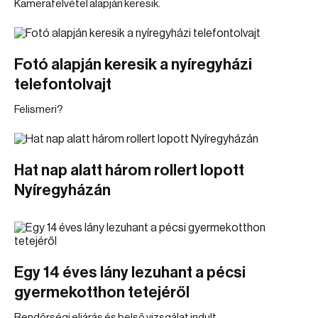
Kamerafelvétel alapján keresik.
Fotó alapján keresik a nyíregyházi
telefontolvajt
Felismeri?
Hat nap alatt három rollert lopott
Nyíregyházán
Egy 14 éves lány lezuhant a pécsi
gyermekotthon tetejéről
Rendőrségi eljárás és belső vizsgálat indult.