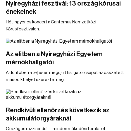
Nyíregyházi fesztivál: 13 ország kórusai
énekelnek
Hét ingyenes koncert a Cantemus Nemzetközi
Kórusfesztiválon.
Az elitben a Nyíregyházi Egyetem
mérnökhallgatói
A döntőben a teljesen megújult hallgatói csapat az összetett
második helyet szerezte meg.
Rendkívüli ellenőrzés következik az
akkumulátorgyáraknál
Országos razzia indult – minden működési területet