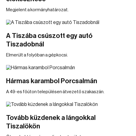
Megjelent a kormányhatározat.
A Tiszába csúszott egy autó
Tiszadobnál
Elmerült a folyóban a gépkocsi.
Hármas karambol Porcsalmán
A 49-es főúton településen átvezető szakaszán.
Tovább küzdenek a lángokkal
Tiszalökön