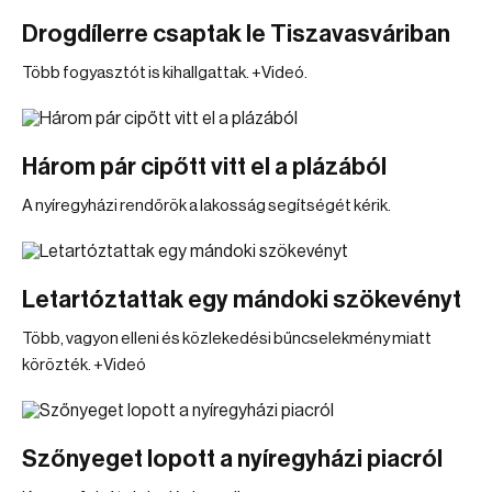
Drogdílerre csaptak le Tiszavasváriban
Több fogyasztót is kihallgattak. +Videó.
Három pár cipőtt vitt el a plázából
A nyíregyházi rendőrök a lakosság segítségét kérik.
Letartóztattak egy mándoki szökevényt
Több, vagyon elleni és közlekedési bűncselekmény miatt
körözték. +Videó
Szőnyeget lopott a nyíregyházi piacról