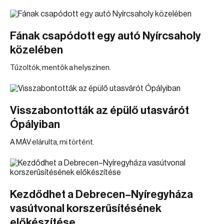
Fának csapódott egy autó Nyírcsaholy
közelében
Tűzoltók, mentők a helyszínen.
Visszabontották az épülő utasvárót
Ópályiban
A MÁV elárulta, mi történt.
Kezdődhet a Debrecen–Nyíregyháza
vasútvonal korszerűsítésének
előkészítése