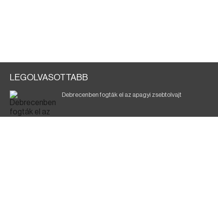
LEGOLVASOTTABB
Debrecenben fogták el az apagyi zsebtolvajt
Halálos baleset a 41-es főúton
700 megawattot spóroltak össze a magyarok