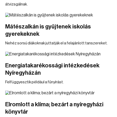
átvizsgálnak.
Mátészalkán is gyűjtenek iskolás
gyerekeknek
Nehéz sorsú diákoknak juttatják el a felajánlott tanszereket.
Energiatakarékossági intézkedések
Nyíregyházán
Felfüggyesztik például a fűnyírást.
Elromlott a klíma; bezárt a nyíregyházi
könyvtár