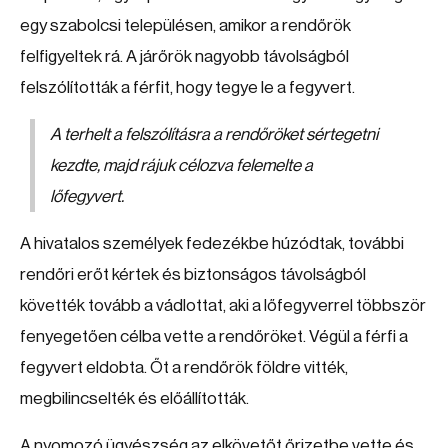
egy szabolcsi településen, amikor a rendőrök
felfigyeltek rá. A járőrök nagyobb távolságból
felszólították a férfit, hogy tegye le a fegyvert.
A terhelt a felszólításra a rendőröket sértegetni
kezdte, majd rájuk célozva felemelte a
lőfegyvert.
A hivatalos személyek fedezékbe húzódtak, további
rendőri erőt kértek és biztonságos távolságból
követték tovább a vádlottat, aki a lőfegyverrel többször
fenyegetően célba vette a rendőröket. Végül a férfi a
fegyvert eldobta. Őt a rendőrök földre vitték,
megbilincselték és előállították.
A nyomozó ügyészség az elkövetőt őrizetbe vette és