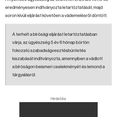
eredményesen indítványozta letartóztatását, majd
soron kívüli eljárást követően a vádemelésről döntött.
A terhelt a bírósági eljárást letartóztatásban
várja, az ügyészség 5 év 6 hónap börtön
fokozatú szabadságvesztésbüntetés
kiszabását indítványozta, amennyiben a vádlott
a bíróságon beismeri cselekményét és lemond a
tárgyalásról.
Hirdetés