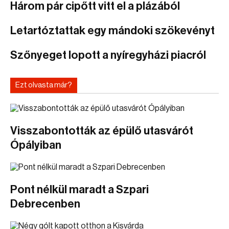
Három pár cipőtt vitt el a plázából
Letartóztattak egy mándoki szökevényt
Szőnyeget lopott a nyíregyházi piacról
Ezt olvasta már?
Visszabontották az épülő utasvárót
Ópályiban
Pont nélkül maradt a Szpari
Debrecenben