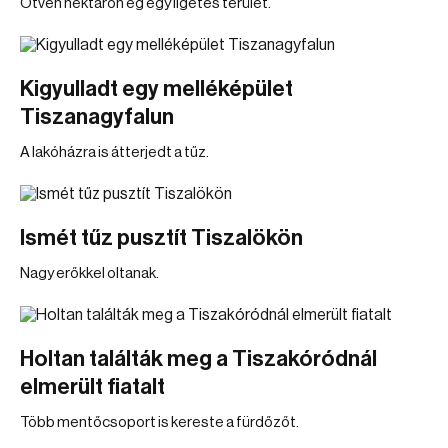
Ötven hektáron ég egy ligetes terület.
Kigyulladt egy melléképület
Tiszanagyfalun
A lakóházra is átterjedt a tűz.
Ismét tűz pusztít Tiszalökön
Nagy erőkkel oltanak.
Holtan találták meg a Tiszakóródnál
elmerült fiatalt
Több mentőcsoport is kereste a fürdőzőt.