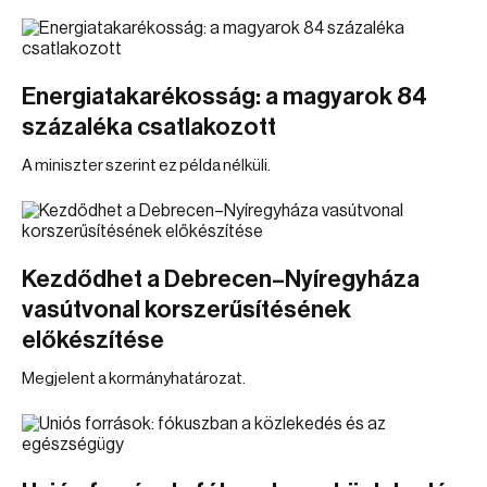
Energiatakarékosság: a magyarok 84
százaléka csatlakozott
A miniszter szerint ez példa nélküli.
Kezdődhet a Debrecen–Nyíregyháza
vasútvonal korszerűsítésének
előkészítése
Megjelent a kormányhatározat.