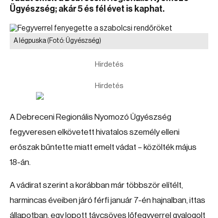
Ügyészség; akár 5 és fél évet is kaphat.
A légpuska
(Fotó: Ügyészség)
Hirdetés
Hirdetés
A Debreceni Regionális Nyomozó Ügyészség
fegyveresen elkövetett hivatalos személy elleni
erőszak bűntette miatt emelt vádat – közölték május
18-án.
A vádirat szerint a korábban már többször elítélt,
harmincas éveiben járó férfi január 7-én hajnalban, ittas
állapotban, egy lopott távcsöves lőfegyverrel gyalogolt