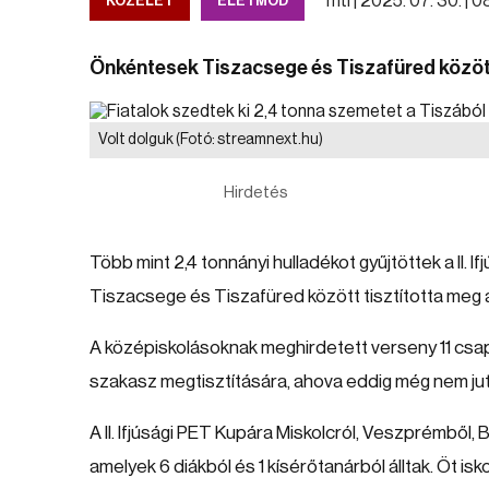
mti |
2025. 07. 30. | 
KÖZÉLET
ÉLETMÓD
Önkéntesek Tiszacsege és Tiszafüred között
Volt dolguk
(Fotó: streamnext.hu)
Hirdetés
Több mint 2,4 tonnányi hulladékot gyűjtöttek a II. I
Tiszacsege és Tiszafüred között tisztította meg a
A középiskolásoknak meghirdetett verseny 11 csap
szakasz megtisztítására, ahova eddig még nem jut
A II. Ifjúsági PET Kupára Miskolcról, Veszprémből, 
amelyek 6 diákból és 1 kísérőtanárból álltak. Öt isk