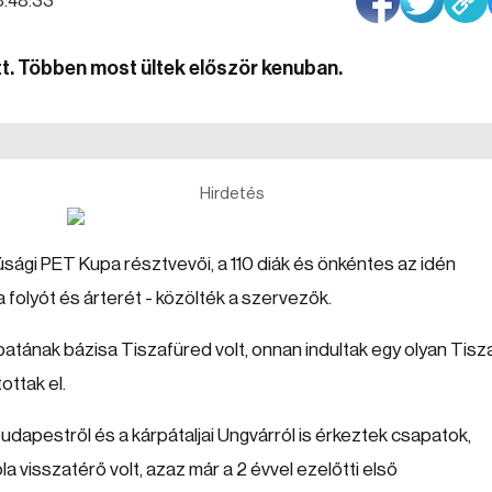
08:48:33
. Többen most ültek először kenuban.
Hirdetés
fjúsági PET Kupa résztvevői, a 110 diák és önkéntes az idén
 folyót és árterét - közölték a szervezők.
atának bázisa Tiszafüred volt, onnan indultak egy olyan Tisz
ottak el.
Budapestről és a kárpátaljai Ungvárról is érkeztek csapatok,
ola visszatérő volt, azaz már a 2 évvel ezelőtti első