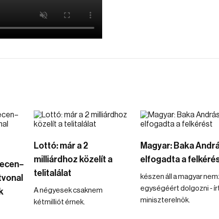
Lottó: már a 2
Magyar: Baka Andr
milliárdhoz közelít a
elfogadta a felkéré
recen–
telitalálat
készen áll a magyar nem
tvonal
egységéért dolgozni - ír
A négyesek csaknem
k
miniszterelnök.
kétmilliót érnek.