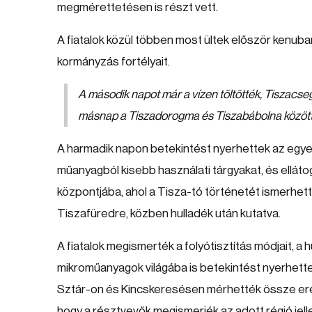
megmérettetésen is részt vett.
A fiatalok közül többen most ültek először kenub
kormányzás fortélyait.
A második napot már a vízen töltötték, Tiszacseg
másnap a Tiszadorogma és Tiszabábolna között
A harmadik napon betekintést nyerhettek az egye
műanyagból kisebb használati tárgyakat, és elláto
központjába, ahol a Tisza-tó történetét ismerhe
Tiszafüredre, közben hulladék után kutatva.
A fiatalok megismerték a folyótisztítás módjait, a h
mikroműanyagok világába is betekintést nyerhette
Sztár-on és Kincskeresésen mérhették össze erej
hogy a résztvevők megismerjék az adott régió jelleg