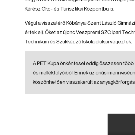
Kérész Öko- és Turisztikai Központba is.
Végül a visszatérő Kőbányai Szent László Gimnáz
értek el). Őket az újonc Veszprémi SZC Ipari Techn
Technikum és Szakképző Iskola diákjai végeztek.
A PET Kupa önkéntesei eddig összesen több m
és mellékfolyóiból. Ennek az óriási mennyisé
köszönhetően visszakerült az anyagkörforgás