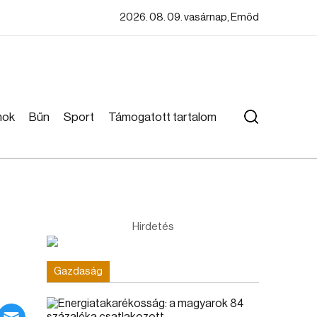
2026. 08. 09. vasárnap, Emőd
mok
Bűn
Sport
Támogatott tartalom
Hirdetés
Gazdaság