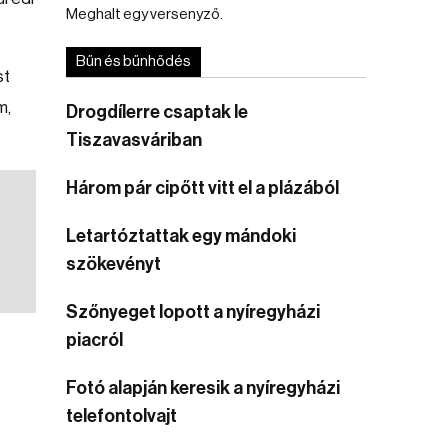
Meghalt egy versenyző.
Bűn és bűnhődés
st
m,
Drogdílerre csaptak le
Tiszavasváriban
Három pár cipőtt vitt el a plázából
Letartóztattak egy mándoki
szökevényt
Szőnyeget lopott a nyíregyházi
piacról
Fotó alapján keresik a nyíregyházi
telefontolvajt