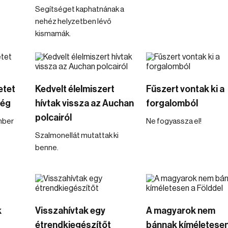
Segítséget kaphatnának a
nehéz helyzetben lévő
kismamák.
etet
Kedvelt élelmiszert
Fűszert vontak ki a
ség
hívtak vissza az Auchan
forgalomból
polcairól
mber
Ne fogyassza el!
Szalmonellát mutattak ki
benne.
k
Visszahívtak egy
A magyarok nem
étrendkiegészítőt
bánnak kíméletesen