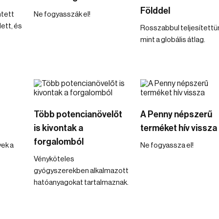
Földdel
ntett
Ne fogyasszák el!
ett, és
Rosszabbul teljesítettü
mint a globális átlag.
Több potencianövelőt
A Penny népszerű
is kivontak a
terméket hív vissza
forgalomból
ek a
Ne fogyassza el!
Vényköteles
gyógyszerekben alkalmazott
hatóanyagokat tartalmaznak.