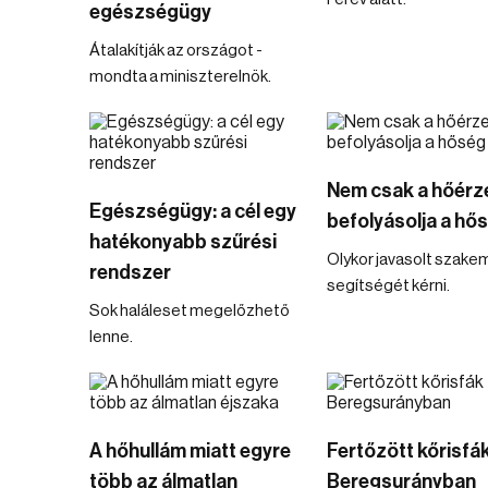
egészségügy
Átalakítják az országot -
mondta a miniszterelnök.
Nem csak a hőérz
Egészségügy: a cél egy
befolyásolja a hő
hatékonyabb szűrési
Olykor javasolt szake
rendszer
segítségét kérni.
Sok haláleset megelőzhető
lenne.
A hőhullám miatt egyre
Fertőzött kőrisfá
több az álmatlan
Beregsurányban