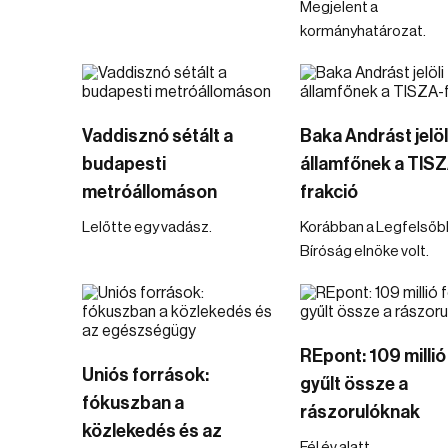
Megjelent a
kormányhatározat.
Vaddisznó sétált a
Baka Andrást jelöl
budapesti
államfőnek a TIS
metróállomáson
frakció
Lelőtte egy vadász.
Korábban a Legfelsőb
Bíróság elnöke volt.
REpont: 109 millió 
Uniós források:
gyűlt össze a
fókuszban a
rászorulóknak
közlekedés és az
Fél év alatt.