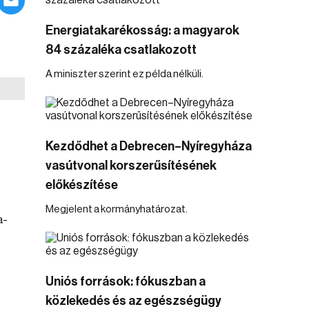
Energiatakarékosság: a magyarok
84 százaléka csatlakozott
A miniszter szerint ez példa nélküli.
Kezdődhet a Debrecen–Nyíregyháza
vasútvonal korszerűsítésének
előkészítése
Megjelent a kormányhatározat.
a-
Uniós források: fókuszban a
közlekedés és az egészségügy