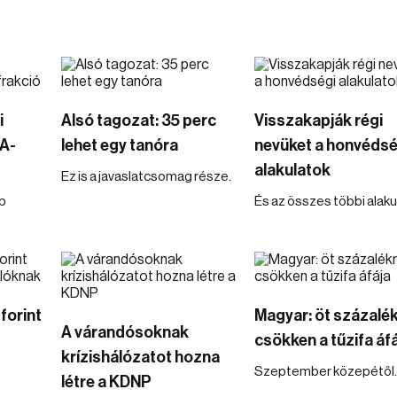
i
Alsó tagozat: 35 perc
Visszakapják régi
ZA-
lehet egy tanóra
nevüket a honvédsé
alakulatok
Ez is a javaslatcsomag része.
b
És az összes többi alakul
forint
Magyar: öt százalé
A várandósoknak
csökken a tűzifa áf
krízishálózatot hozna
Szeptember közepétől.
létre a KDNP