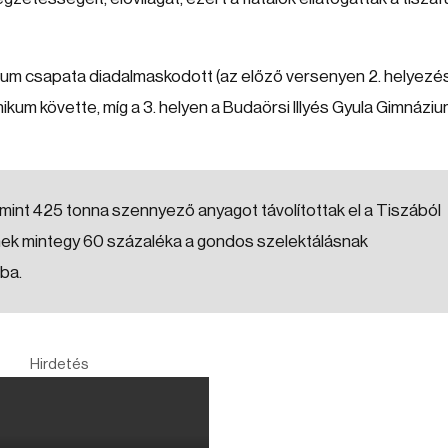
ium csapata diadalmaskodott (az előző versenyen 2. helyezé
ikum követte, míg a 3. helyen a Budaörsi Illyés Gyula Gimnáziu
int 425 tonna szennyező anyagot távolítottak el a Tiszából
gnek mintegy 60 százaléka a gondos szelektálásnak
ba.
Hirdetés