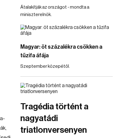
Átalakítják az országot - mondta a
miniszterelnök.
Magyar: öt százalékra csökken a
tűzifa áfája
Szeptember közepétől.
Tragédia történt a
nagyatádi
-a-
ák,
triatlonversenyen
üredi