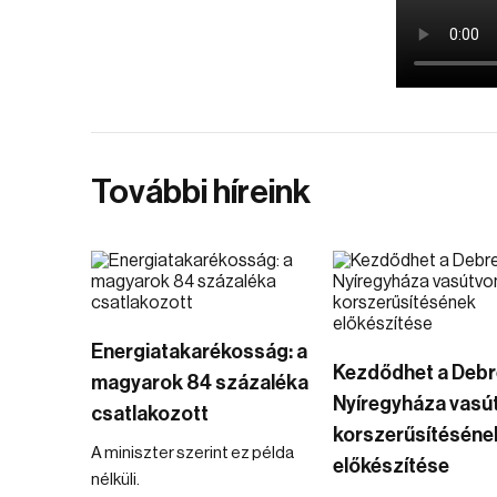
További híreink
Energiatakarékosság: a
Kezdődhet a Deb
magyarok 84 százaléka
Nyíregyháza vasú
csatlakozott
korszerűsítéséne
A miniszter szerint ez példa
előkészítése
nélküli.