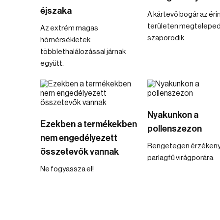
éjszaka
A kártevő bogár az éri
területen megteleped
Az extrém magas
szaporodik.
hőmérsékletek
többlethalálozással járnak
együtt.
Nyakunkon a
Ezekben a termékekben
pollenszezon
nem engedélyezett
Rengetegen érzékeny
összetevők vannak
parlagfű virágporára.
Ne fogyassza el!