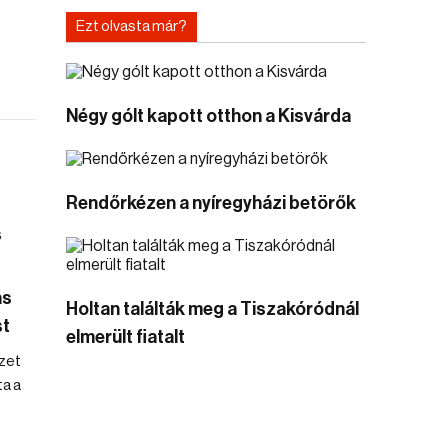
Ezt olvasta már?
Négy gólt kapott otthon a Kisvárda
Rendőrkézen a nyíregyházi betörők
ás
Holtan találták meg a Tiszakóródnál
st
elmerült fiatalt
zet
ta a