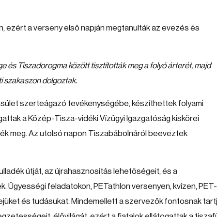
an, ezért a verseny első napján megtanulták az evezés és
e és Tiszadorogma között tisztították meg a folyó árterét, majd
i szakaszon dolgoztak.
sület szerteágazó tevékenységébe, készíthettek folyami
gattak a Közép-Tisza-vidéki Vízügyi Igazgatóság kiskörei
tték meg. Az utolsó napon Tiszabábolnáról beeveztek
ulladék útját, az újrahasznosítás lehetőségeit, és a
k. Ügyességi feladatokon, PETathlon versenyen, kvízen, PET
üket és tudásukat. Mindemellett a szervezők fontosnak tartj
zetességeit, élővilágát, ezért a fiatalok ellátogattak a tiszaf