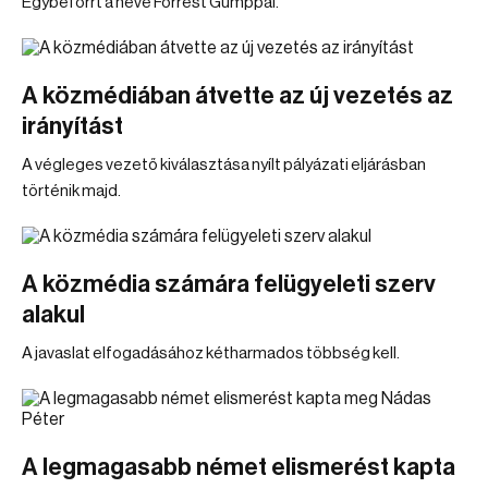
Egybeforrt a neve Forrest Gumppal.
A közmédiában átvette az új vezetés az
irányítást
A végleges vezető kiválasztása nyílt pályázati eljárásban
történik majd.
A közmédia számára felügyeleti szerv
alakul
A javaslat elfogadásához kétharmados többség kell.
A legmagasabb német elismerést kapta