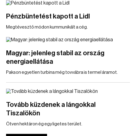
Pénzbüntetést kapott a Lidl
Megtévesztő módon kummunikált a cég.
Magyar: jelenleg stabil az ország
energiaellátása
Pakson egyetlen turbina még tovvábra is termel áramot.
Tovább küzdenek a lángokkal
Tiszalökön
Ötven hektáron ég egy ligetes terület.