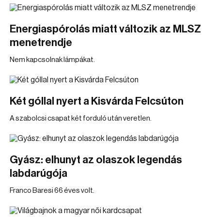
Energiaspórolás miatt változik az MLSZ
menetrendje
Nem kapcsolnak lámpákat.
Két góllal nyert a Kisvárda Felcsúton
A szabolcsi csapat két forduló után veretlen.
Gyász: elhunyt az olaszok legendás
labdarúgója
Franco Baresi 66 éves volt.