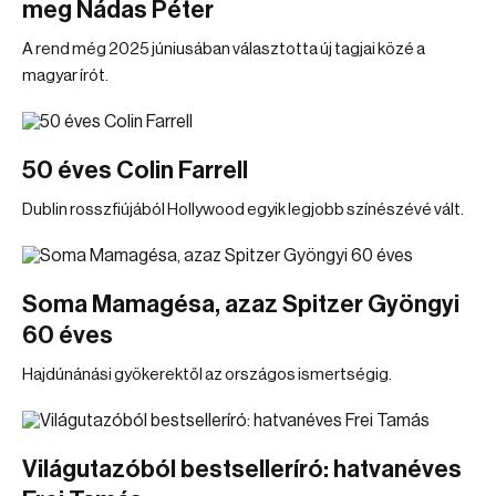
meg Nádas Péter
A rend még 2025 júniusában választotta új tagjai közé a
magyar írót.
50 éves Colin Farrell
Dublin rosszfiújából Hollywood egyik legjobb színészévé vált.
Soma Mamagésa, azaz Spitzer Gyöngyi
60 éves
Hajdúnánási gyökerektől az országos ismertségig.
Világutazóból bestselleríró: hatvanéves