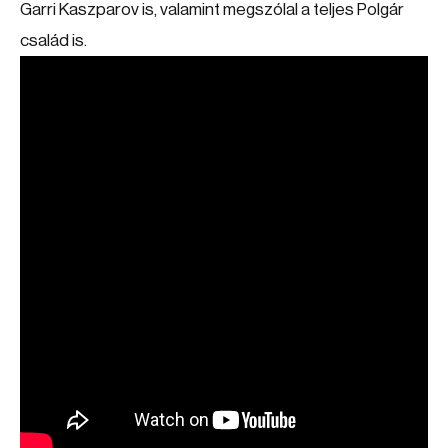
Garri Kaszparov is, valamint megszólal a teljes Polgár
család is.