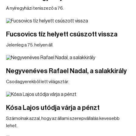
A nyíregyházi teniszező a 76.
Fucsovics tíz helyett csúszott vissza
Jelenleg a 75. helyen áll.
Negyvenéves Rafael Nadal, a salakkirály
Csodagyerekből lett világsztár.
Kósa Lajos utódja várja a pénzt
Számolnak azzal, hogy az állami szerepvállalás kevesebb
lehet.