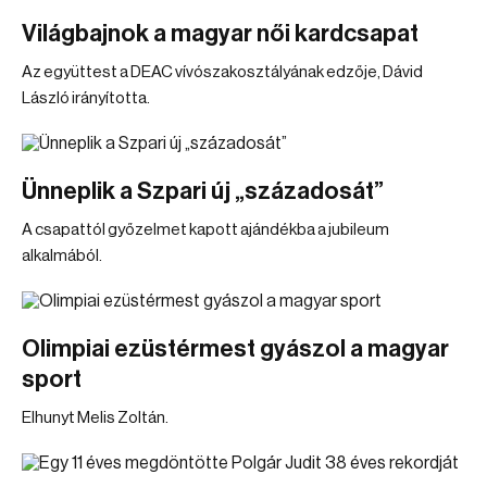
Világbajnok a magyar női kardcsapat
Az együttest a DEAC vívószakosztályának edzője, Dávid
László irányította.
Ünneplik a Szpari új „századosát”
A csapattól győzelmet kapott ajándékba a jubileum
alkalmából.
Olimpiai ezüstérmest gyászol a magyar
sport
Elhunyt Melis Zoltán.