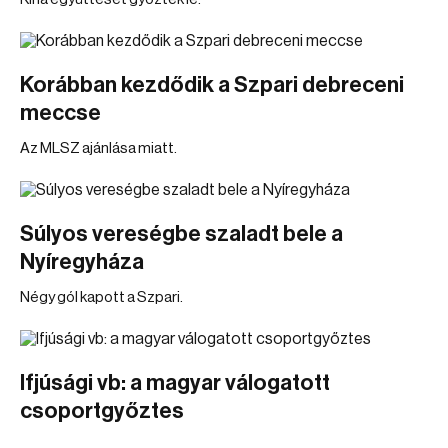
Korábban kezdődik a Szpari debreceni
meccse
Az MLSZ ajánlása miatt.
Súlyos vereségbe szaladt bele a
Nyíregyháza
Négy gól kapott a Szpari.
Ifjúsági vb: a magyar válogatott
csoportgyőztes