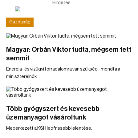
Hirdetés
Gazdaság
Magyar: Orbán Viktor tudta, mégsem tett
semmit
Energia- és vízügyi forradalomra van szükség - mondta a
miniszterelnök.
Több gyógyszert és kevesebb
üzemanyagot vásároltunk
Megérkezett a KSH legfrissebb jelentése.