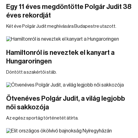
Egy 11 éves megdöntötte Polgár Judit 38
éves rekordját
Két éve Polgár Judit meghívására Budapestre utazott.
Hamiltonról is neveztek el kanyart a
Hungaroringen
Döntött a szakértői stáb.
Ötvenéves Polgár Judit, a világ legjobb
női sakkozója
Az egész sportág történetét átírta.