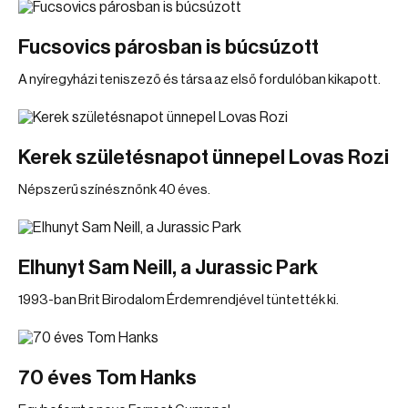
Fucsovics párosban is búcsúzott
A nyíregyházi teniszező és társa az első fordulóban kikapott.
Kerek születésnapot ünnepel Lovas Rozi
Népszerű színésznőnk 40 éves.
Elhunyt Sam Neill, a Jurassic Park
1993-ban Brit Birodalom Érdemrendjével tüntették ki.
70 éves Tom Hanks