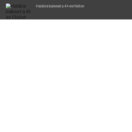
Halálos baleset a 41-es főúton
Gyász: elhunyt az olaszok legendás labdarúgója
Magyar Péter: ülésezett a Kormányzati Védelmi
Munkacsoport
Fák égnek Tyukod és Nagyecsed között
Fürdőző után kutatnak Tiszakóródnál