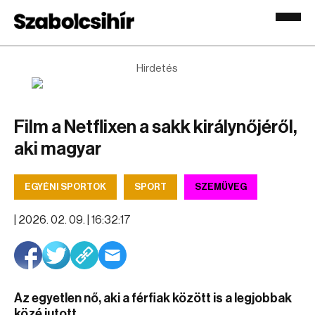
Hirdetés
Film a Netflixen a sakk királynőjéről,
aki magyar
EGYÉNI SPORTOK
SPORT
SZEMÜVEG
|
2026. 02. 09. | 16:32:17
Az egyetlen nő, aki a férfiak között is a legjobbak
közé jutott.