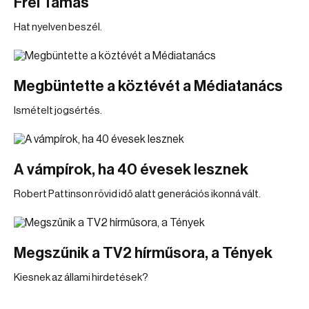
Frei Tamás
Hat nyelven beszél.
Megbüntette a köztévét a Médiatanács
Ismételt jogsértés.
A vámpírok, ha 40 évesek lesznek
Robert Pattinson rövid idő alatt generációs ikonná vált.
Megszűnik a TV2 hírműsora, a Tények
Kiesnek az állami hirdetések?