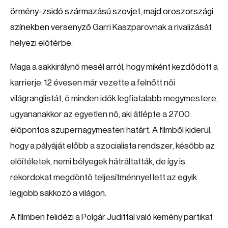
örmény-zsidó származású szovjet, majd oroszországi
színekben versenyző
Garri Kaszparovnak a rivalizását
helyezi előtérbe.
Maga a sakkirálynő mesél arról, hogy miként kezdődött a
karrierje: 12 évesen már vezette a felnőtt női
világranglistát, ő minden idők legfiatalabb megymestere,
ugyananakkor az egyetlen nő, aki átlépte a 2700
élőpontos szupernagymesteri határt. A filmből kiderül,
hogy a pályáját előbb a szocialista rendszer, később az
előítéletek, nemi bélyegek hátráltatták, de így is
rekordokat megdöntő teljesítménnyel lett az egyik
legjobb sakkozó a világon.
A filmben felidézi a Polgár Judittal való kemény partikat