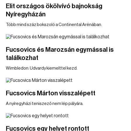
Elit országos ökölvívó bajnokság
Nyíregyházán
Több mind száz bokszoló a Continental Arénában.
Fucsovics és Marozsán egymással is
találkozhat
Wimbledon: Udvardy kiemelttel kezd.
Fucsovics Márton visszalépett
A nyíregyházi teniszező nem lép pályára.
Fucsovics egy helyet rontott