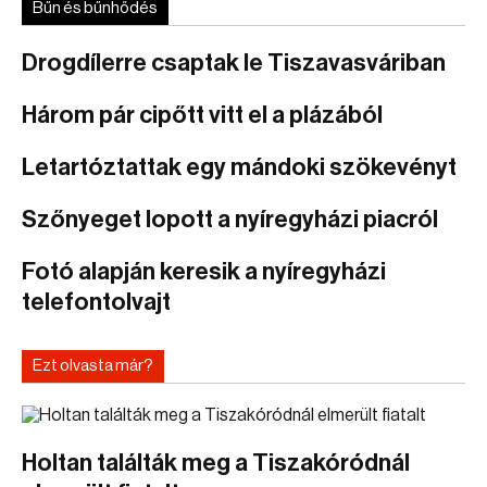
Bűn és bűnhődés
Drogdílerre csaptak le Tiszavasváriban
Három pár cipőtt vitt el a plázából
Letartóztattak egy mándoki szökevényt
Szőnyeget lopott a nyíregyházi piacról
Fotó alapján keresik a nyíregyházi
telefontolvajt
Ezt olvasta már?
Holtan találták meg a Tiszakóródnál