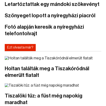
Letartóztattak egy mándoki szökevényt
Szőnyeget lopott a nyíregyházi piacról
Fotó alapján keresik a nyíregyházi
telefontolvajt
Ezt olvasta már?
Holtan találták meg a Tiszakóródnál
elmerült fiatalt
Tiszalöki tűz: a füst még napokig
maradhat