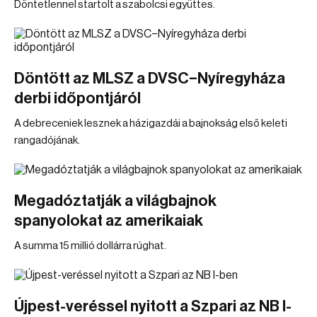
Döntetlennel startolt a szabolcsi együttes.
Döntött az MLSZ a DVSC–Nyíregyháza
derbi időpontjáról
A debreceniek lesznek a házigazdái a bajnokság első keleti
rangadójának.
Megadóztatják a világbajnok
spanyolokat az amerikaiak
A summa 15 millió dollárra rúghat.
Újpest-veréssel nyitott a Szpari az NB I-