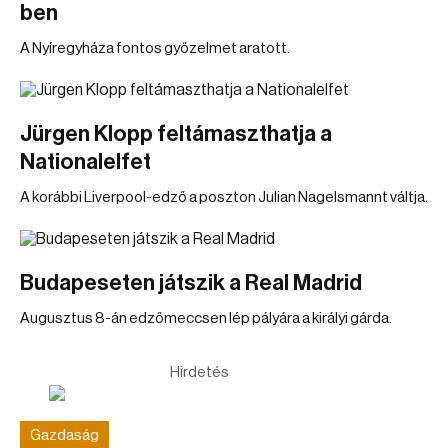
ben
A Nyíregyháza fontos győzelmet aratott.
Jürgen Klopp feltámaszthatja a
Nationalelfet
A korábbi Liverpool-edző a poszton Julian Nagelsmannt váltja.
Budapeseten játszik a Real Madrid
Augusztus 8-án edzőmeccsen lép pályára a királyi gárda.
Hirdetés
Gazdaság