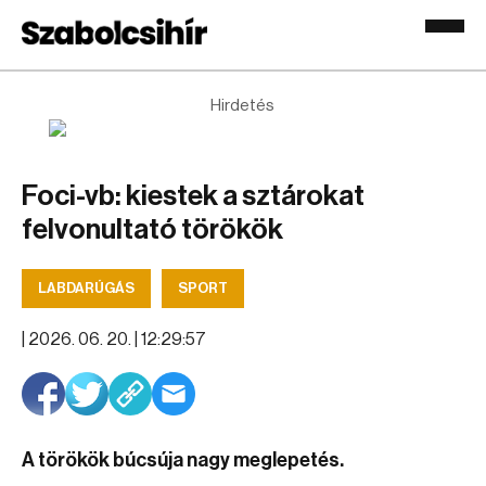
Hirdetés
Foci-vb: kiestek a sztárokat
felvonultató törökök
LABDARÚGÁS
SPORT
|
2026. 06. 20. | 12:29:57
A törökök búcsúja nagy meglepetés.