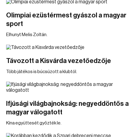
Olimpiai ezüstérmest gyászol a magyar
sport
Elhunyt Melis Zoltán.
Távozott a Kisvárda vezetőedzője
Több játékos is búcsúzott a klubtól.
Ifjúsági világbajnokság: negyeddöntős a
magyar válogatott
Kína együttesét győzték le.