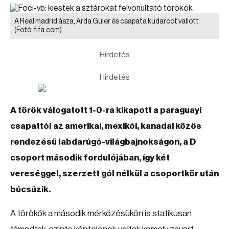
A Real madrid ásza, Arda Güler és csapata kudarcot vallott
(Fotó: fifa.com)
Hirdetés
Hirdetés
A török válogatott 1-0-ra kikapott a paraguayi
csapattól az amerikai, mexikói, kanadai közös
rendezésű labdarúgó-világbajnokságon, a D
csoport második fordulójában, így két
vereséggel, szerzett gól nélkül a csoportkör után
búcsúzik.
A törökök a második mérkőzésükön is statikusan