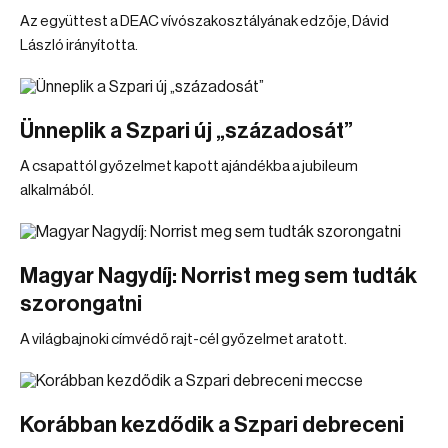
Az együttest a DEAC vívószakosztályának edzője, Dávid
László irányította.
Ünneplik a Szpari új „századosát”
A csapattól győzelmet kapott ajándékba a jubileum
alkalmából.
Magyar Nagydíj: Norrist meg sem tudták
szorongatni
A világbajnoki címvédő rajt-cél győzelmet aratott.
Korábban kezdődik a Szpari debreceni