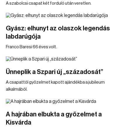
A szabolcsi csapat két forduló után veretlen.
Gyász: elhunyt az olaszok legendás
labdarúgója
Franco Baresi 66 éves volt.
Ünneplik a Szpari új „századosát”
A csapattól győzelmet kapott ajándékba a jubileum
alkalmából.
A hajrában elbukta a győzelmet a
Kisvárda