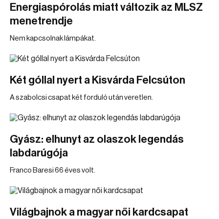
Energiaspórolás miatt változik az MLSZ
menetrendje
Nem kapcsolnak lámpákat.
Két góllal nyert a Kisvárda Felcsúton
A szabolcsi csapat két forduló után veretlen.
Gyász: elhunyt az olaszok legendás
labdarúgója
Franco Baresi 66 éves volt.
Világbajnok a magyar női kardcsapat