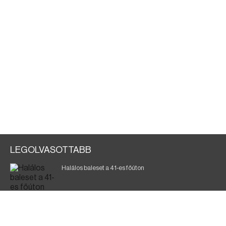
LEGOLVASOTTABB
Halálos baleset a 41-es főúton
Gyász: elhunyt az olaszok legendás labdarúgója