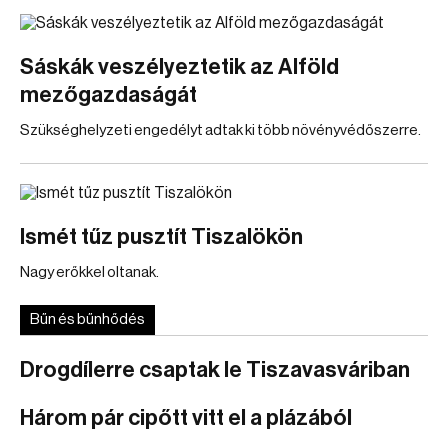
Sáskák veszélyeztetik az Alföld
mezőgazdaságát
Szükséghelyzeti engedélyt adtak ki több növényvédőszerre.
Ismét tűz pusztít Tiszalökön
Nagy erőkkel oltanak.
Bűn és bűnhődés
Drogdílerre csaptak le Tiszavasváriban
Három pár cipőtt vitt el a plázából