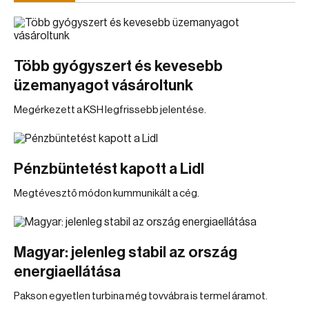
Több gyógyszert és kevesebb
üzemanyagot vásároltunk
Megérkezett a KSH legfrissebb jelentése.
Pénzbüntetést kapott a Lidl
Megtévesztő módon kummunikált a cég.
Magyar: jelenleg stabil az ország
energiaellátása
Pakson egyetlen turbina még tovvábra is termel áramot.