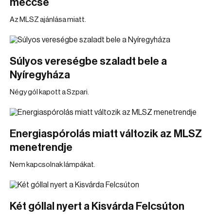
meccse
Az MLSZ ajánlása miatt.
Súlyos vereségbe szaladt bele a
Nyíregyháza
Négy gól kapott a Szpari.
Energiaspórolás miatt változik az MLSZ
menetrendje
Nem kapcsolnak lámpákat.
Két góllal nyert a Kisvárda Felcsúton