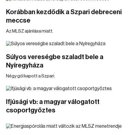
Korábban kezdődik a Szpari debreceni
meccse
Az MLSZ ajánlása miatt.
Súlyos vereségbe szaladt bele a
Nyíregyháza
Négy gól kapott a Szpari.
Ifjúsági vb: a magyar válogatott
csoportgyőztes