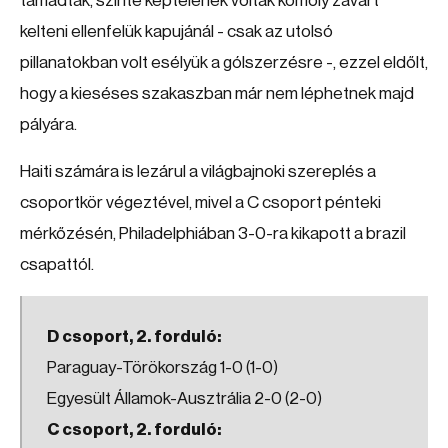
támadtak, szinte képtelenek voltak komoly zavart
kelteni ellenfelük kapujánál - csak az utolsó
pillanatokban volt esélyük a gólszerzésre -, ezzel eldőlt,
hogy a kieséses szakaszban már nem léphetnek majd
pályára.
Haiti számára is lezárul a világbajnoki szereplés a
csoportkör végeztével, mivel a C csoport pénteki
mérkőzésén, Philadelphiában 3-0-ra kikapott a brazil
csapattól.
D csoport, 2. forduló:
Paraguay-Törökország 1-0 (1-0)
Egyesült Államok-Ausztrália 2-0 (2-0)
C csoport, 2. forduló: