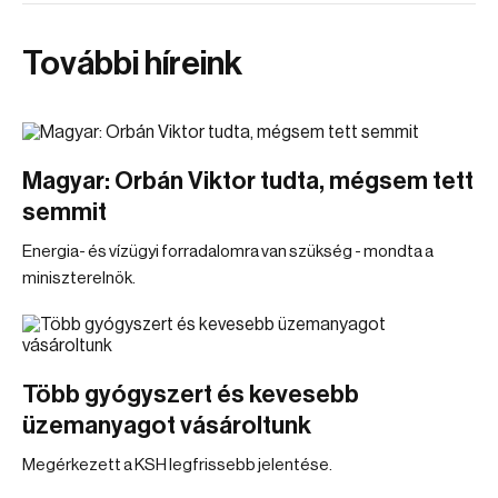
További híreink
Magyar: Orbán Viktor tudta, mégsem tett
semmit
Energia- és vízügyi forradalomra van szükség - mondta a
miniszterelnök.
Több gyógyszert és kevesebb
üzemanyagot vásároltunk
Megérkezett a KSH legfrissebb jelentése.