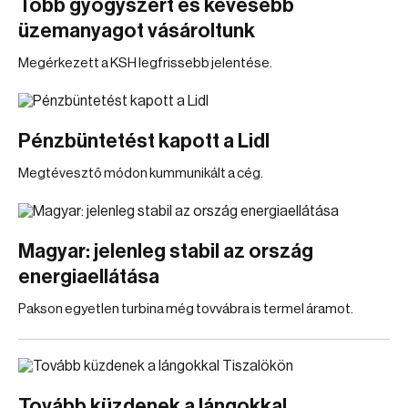
Több gyógyszert és kevesebb
üzemanyagot vásároltunk
Megérkezett a KSH legfrissebb jelentése.
Pénzbüntetést kapott a Lidl
Megtévesztő módon kummunikált a cég.
Magyar: jelenleg stabil az ország
energiaellátása
Pakson egyetlen turbina még tovvábra is termel áramot.
Tovább küzdenek a lángokkal