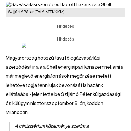
Szijjártó Péter
(Fotó: MTI/KKM)
Hirdetés
Hirdetés
Magyarország hosszú távú földgázvásárlási
szerződést ír alá a Shell energiaipari konszernnel, ami a
már meglévő energiaforrások megőrzése mellett
lehetővé fogja tenni újak bevonását is hazánk
ellátásába - jelentette be Szijjártó Péter külgazdasági
és külügyminiszter szeptember 9-én, kedden
Milánóban.
A minisztérium közleménye szerint a