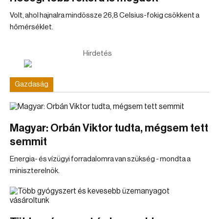
Volt, ahol hajnalra mindössze 26,8 Celsius-fokig csökkent a
hőmérséklet.
Hirdetés
Gazdaság
Magyar: Orbán Viktor tudta, mégsem tett
semmit
Energia- és vízügyi forradalomra van szükség - mondta a
miniszterelnök.