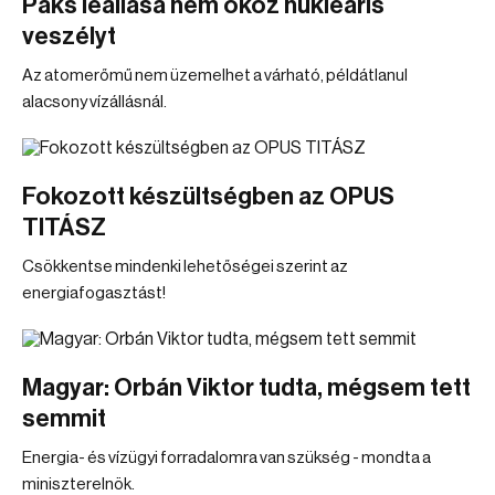
Paks leállása nem okoz nukleáris
veszélyt
Az atomerőmű nem üzemelhet a várható, példátlanul
alacsony vízállásnál.
Fokozott készültségben az OPUS
TITÁSZ
Csökkentse mindenki lehetőségei szerint az
energiafogasztást!
Magyar: Orbán Viktor tudta, mégsem tett
semmit
Energia- és vízügyi forradalomra van szükség - mondta a
miniszterelnök.