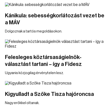
Kánikula: sebességkorlátozást vezet be
a MÁV
Dolgoznak a tartós megoldásokon.
Felesleges köztársaságielnök-
választást tartani – így a Fidesz
Ugyanis közjogilag érvénytelen lesz.
Kigyulladt a Szőke Tisza hajóroncsa
Nagy erőkkel oltanak.