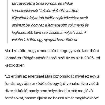
tárcavezető a Shell európai és afrikai
kereskedelemért felelős alelnökével, Bob
Kijkuittal lefolytatott találkozóját követően arról
számolt be, hogy ez a legnagyobb volumenű és
leghosszabb távú szerződés, amelyet hazánk
valaha is kötött egy nyugati beszállítóval.
Majd közölte, hogy a most aláírt megegyezés kétmilliárd
köbméter földgáz vásárlásáról szól tíz év alatt 2026-tól
kezdődően.
"Ez erősíti az energiaellátás biztonságát, mivel ez egy új
forrás, egy új szerződés és egy új útvonal is. Ez a valódi
diverzifikáció, amely nem helyettesíti a már meglévő
forrásokat, hanem újakat ad hozzá a már meglévőkhöz"