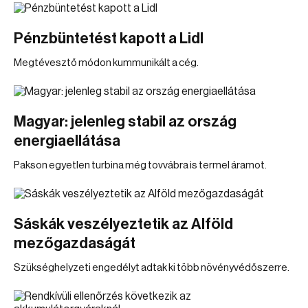
Pénzbüntetést kapott a Lidl
Megtévesztő módon kummunikált a cég.
Magyar: jelenleg stabil az ország
energiaellátása
Pakson egyetlen turbina még tovvábra is termel áramot.
Sáskák veszélyeztetik az Alföld
mezőgazdaságát
Szükséghelyzeti engedélyt adtak ki több növényvédőszerre.