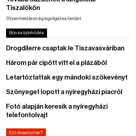
Tiszalökön
Ötven hektáron ég egy ligetes terület.
Bűn és bűnhődés
Drogdílerre csaptak le Tiszavasváriban
Három pár cipőtt vitt el a plázából
Letartóztattak egy mándoki szökevényt
Szőnyeget lopott a nyíregyházi piacról
Fotó alapján keresik a nyíregyházi
telefontolvajt
Ezt olvasta már?