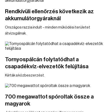
Rendkívüli ellenőrzés következik az
akkumulátorgyáraknál
Országos razzia indult – minden működési területet
átvizsgálnak.
Tornyospálcán folytatódhat a
csapadékvíz-elvezetők felújítása
Kiírták a közbeszerzést.
700 megawattot spóroltak össze a
magyarok