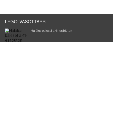
LEGOLVASOTTABB
Halálos baleset a 41-es főúton
Magyar Péter: ülésezett a Kormányzati Védelmi
Munkacsoport
A vasúti teherszállítást korlátozzák
Fák égnek Tyukod és Nagyecsed között