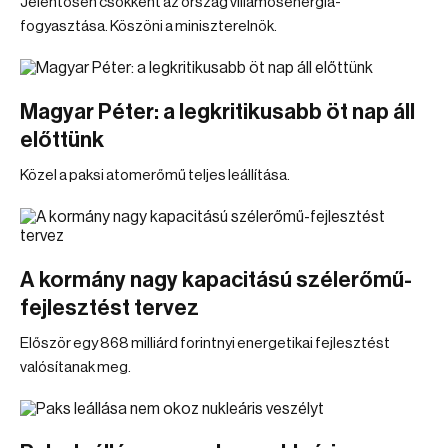
Jelentősen csökkent az ország villamosenergia-
fogyasztása. Köszöni a miniszterelnök.
Magyar Péter: a legkritikusabb öt nap áll
előttünk
Közel a paksi atomerőmű teljes leállítása.
A kormány nagy kapacitású szélerőmű-
fejlesztést tervez
Először egy 868 milliárd forintnyi energetikai fejlesztést
valósítanak meg.