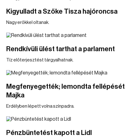
Kigyulladt a Szőke Tisza hajóroncsa
Nagy erőkkel oltanak.
Rendkívüli ülést tarthat a parlament
Tíz előterjesztést tárgyalhatnak.
Megfenyegették; lemondta fellépését
Majka
Erdélyben lépett volna színpadra.
Pénzbüntetést kapott a Lidl