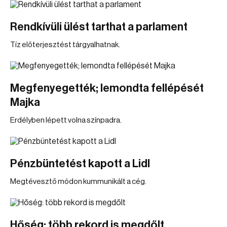
Rendkívüli ülést tarthat a parlament
Tíz előterjesztést tárgyalhatnak.
Megfenyegették; lemondta fellépését
Majka
Erdélyben lépett volna színpadra.
Pénzbüntetést kapott a Lidl
Megtévesztő módon kummunikált a cég.
Hőség: több rekord is megdőlt