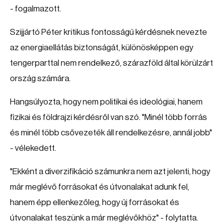
- fogalmazott.
Szijjártó Péter kritikus fontosságú kérdésnek nevezte
az energiaellátás biztonságát, különösképpen egy
tengerparttal nem rendelkező, szárazföld által körülzárt
ország számára.
Hangsúlyozta, hogy nem politikai és ideológiai, hanem
fizikai és földrajzi kérdésről van szó. "Minél több forrás
és minél több csővezeték áll rendelkezésre, annál jobb"
- vélekedett.
"Ekként a diverzifikáció számunkra nem azt jelenti, hogy
már meglévő forrásokat és útvonalakat adunk fel,
hanem épp ellenkezőleg, hogy új forrásokat és
útvonalakat teszünk a már meglévőkhöz" - folytatta.