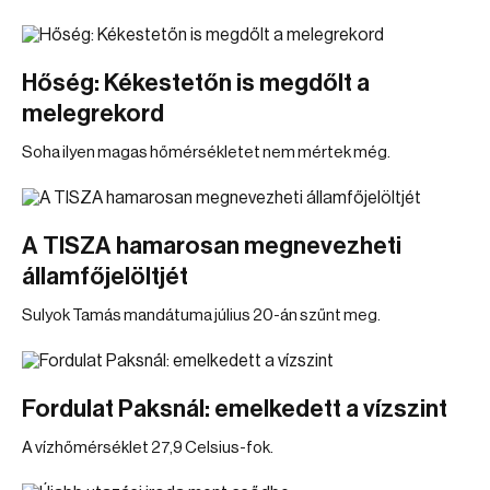
Hőség: Kékestetőn is megdőlt a
melegrekord
Soha ilyen magas hőmérsékletet nem mértek még.
A TISZA hamarosan megnevezheti
államfőjelöltjét
Sulyok Tamás mandátuma július 20-án szűnt meg.
Fordulat Paksnál: emelkedett a vízszint
A vízhőmérséklet 27,9 Celsius-fok.