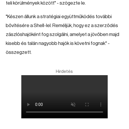
teli körülmények között" - szögezte le.
"Készen állunk a stratégiai együttműködés további
bővítésére a Shell-lel. Reméljük, hogy ez a szerződés
zászlóshajóként fog szolgálni, amelyet a jövőben majd
kisebb és talán nagyobb hajók is követni fognak" -
összegzett.
Hirdetés