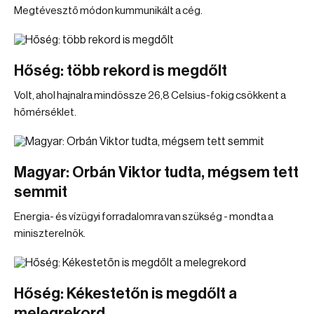
Megtévesztő módon kummunikált a cég.
Hőség: több rekord is megdőlt
Volt, ahol hajnalra mindössze 26,8 Celsius-fokig csökkent a
hőmérséklet.
Magyar: Orbán Viktor tudta, mégsem tett
semmit
Energia- és vízügyi forradalomra van szükség - mondta a
miniszterelnök.
Hőség: Kékestetőn is megdőlt a
melegrekord