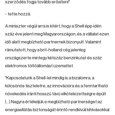
szerződés fogja tovább erősíteni"
- tette hozzá.
A miniszter végül arra is kitért, hogy a Shell épp idén
száz éve jelent meg Magyarországon, és a vállalat ezen
idő alatt megbízható partnernek bizonyult. Valamint
rámutatott, hogy a brit-holland cég jelenleg
országszerte mintegy kétszáz benzinkutat és száz
elektromos töltőállomást üzemeltet.
"Kapcsolatunk a Shell-lel mindig is a bizalomra, a
kölcsönös tiszteletre, az innovációra és a fenntartható
növekedés iránti hosszú távú elkötelezettségre épült
(…) Nagyra értékeljük e megbízható partnerséget az
energiaellátás biztonságát érintő rendkívüli kihívásokkal