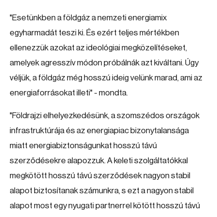
"Esetünkben a földgáz a nemzeti energiamix
egyharmadát teszi ki. És ezért teljes mértékben
ellenezzük azokat az ideológiai megközelítéseket,
amelyek agresszív módon próbálnák azt kiváltani. Úgy
véljük, a földgáz még hosszú ideig velünk marad, ami az
energiaforrásokat illeti" - mondta.
"Földrajzi elhelyezkedésünk, a szomszédos országok
infrastruktúrája és az energiapiac bizonytalansága
miatt energiabiztonságunkat hosszú távú
szerződésekre alapozzuk. A keleti szolgáltatókkal
megkötött hosszú távú szerződések nagyon stabil
alapot biztosítanak számunkra, s ezt a nagyon stabil
alapot most egy nyugati partnerrel kötött hosszú távú