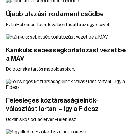
Újabb utazási iroda ment csődbe
Ezt a Robinson Tours levélben tudatta az ügyfeleivel.
Kánikula: sebességkorlátozást vezet be
a MÁV
Dolgoznak a tartós megoldásokon.
Felesleges köztársaságielnök-
választást tartani – így a Fidesz
Ugyanis közjogilag érvénytelen lesz.