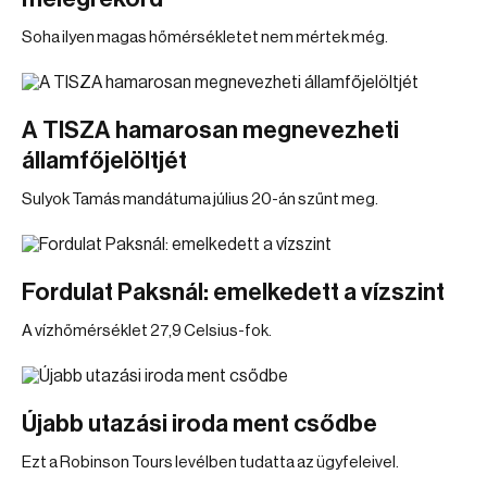
Soha ilyen magas hőmérsékletet nem mértek még.
A TISZA hamarosan megnevezheti
államfőjelöltjét
Sulyok Tamás mandátuma július 20-án szűnt meg.
Fordulat Paksnál: emelkedett a vízszint
A vízhőmérséklet 27,9 Celsius-fok.
Újabb utazási iroda ment csődbe
Ezt a Robinson Tours levélben tudatta az ügyfeleivel.