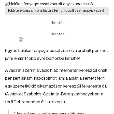
Több telefonszámról is hívta a férfit
(Fotó: Illusztráció/pixabay)
Hirdetés
Hirdetés
Egy nő halálos fenyegetéssel zsarolva próbált pénzhez
jutni, emiatt több évre börtönbe kerülhet.
A vádirat szerint a vádlott az interneten keresztül kínált
pénzért alkalmi kapcsolatot, ami alapján a sértett férfi
egy üzenetküldő alkalmazáson keresztül felkereste őt.
(A vádlott Szabolcs-Szatmár-Bereg vármegyében, a
férfi Debrecenben élt - a szerk.)
A beszélgetés során megegyeztek, hogy