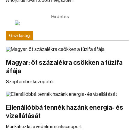
A nő július 16-án tudott megszökni.
Hirdetés
Gazdaság
Magyar: öt százalékra csökken a tűzifa
áfája
Szeptember közepétől.
Ellenállóbbá tennék hazánk energia- és
vízellátását
Munkához lát a védelmi munkacsoport.