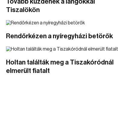
Tovább küzdenek a lángokkal
Tiszalökön
Rendőrkézen a nyíregyházi betörők
Holtan találták meg a Tiszakóródnál
elmerült fiatalt