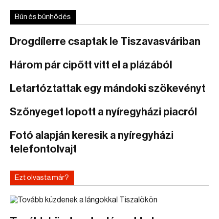
Bűn és bűnhődés
Drogdílerre csaptak le Tiszavasváriban
Három pár cipőtt vitt el a plázából
Letartóztattak egy mándoki szökevényt
Szőnyeget lopott a nyíregyházi piacról
Fotó alapján keresik a nyíregyházi
telefontolvajt
Ezt olvasta már?