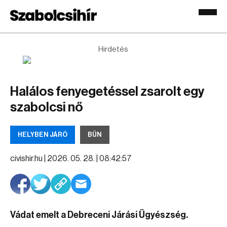
Hirdetés
Halálos fenyegetéssel zsarolt egy
szabolcsi nő
HELYBEN JÁRÓ
BŰN
civishir.hu |
2026. 05. 28. | 08:42:57
Vádat emelt a Debreceni Járási Ügyészség.