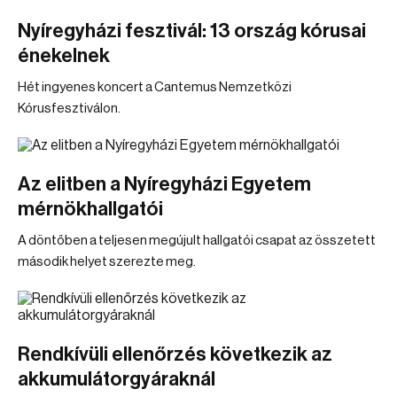
Nyíregyházi fesztivál: 13 ország kórusai
énekelnek
Hét ingyenes koncert a Cantemus Nemzetközi
Kórusfesztiválon.
Az elitben a Nyíregyházi Egyetem
mérnökhallgatói
A döntőben a teljesen megújult hallgatói csapat az összetett
második helyet szerezte meg.
Rendkívüli ellenőrzés következik az
akkumulátorgyáraknál