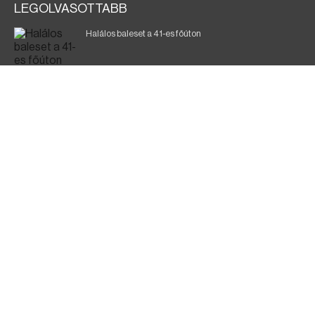
LEGOLVASOTTABB
Halálos baleset a 41-es főúton
Magyar Péter: ülésezett a Kormányzati Védelmi
Munkacsoport
A vasúti teherszállítást korlátozzák
Fák égnek Tyukod és Nagyecsed között
Fürdőző után kutatnak Tiszakóródnál