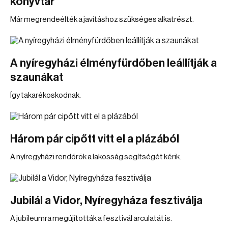
könyvtár
Már megrendeélték a javításhoz szükséges alkatrészt.
A nyíregyházi élményfürdőben leállítják a
szaunákat
Így takarékoskodnak.
Három pár cipőtt vitt el a plázából
A nyíregyházi rendőrök a lakosság segítségét kérik.
Jubilál a Vidor, Nyíregyháza fesztiválja
A jubileumra megújították a fesztivál arculatát is.