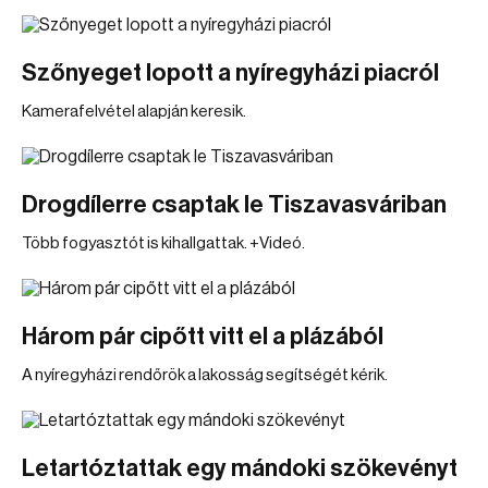
Szőnyeget lopott a nyíregyházi piacról
Kamerafelvétel alapján keresik.
Drogdílerre csaptak le Tiszavasváriban
Több fogyasztót is kihallgattak. +Videó.
Három pár cipőtt vitt el a plázából
A nyíregyházi rendőrök a lakosság segítségét kérik.
Letartóztattak egy mándoki szökevényt