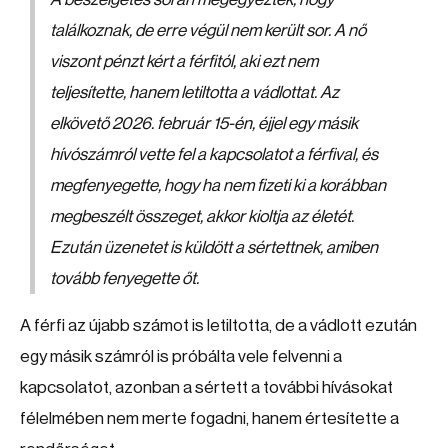
találkoznak, de erre végül nem került sor. A nő
viszont pénzt kért a férfitól, aki ezt nem
teljesítette, hanem letiltotta a vádlottat. Az
elkövető 2026. február 15-én, éjjel egy másik
hívószámról vette fel a kapcsolatot a férfival, és
megfenyegette, hogy ha nem fizeti ki a korábban
megbeszélt összeget, akkor kioltja az életét.
Ezután üzenetet is küldött a sértettnek, amiben
tovább fenyegette őt.
A férfi az újabb számot is letiltotta, de a vádlott ezután
egy másik számról is próbálta vele felvenni a
kapcsolatot, azonban a sértett a további hívásokat
félelmében nem merte fogadni, hanem értesítette a