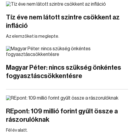
Tíz éve nem látott szintre csökkent az
infláció
Az elemzőket is meglepte.
Magyar Péter: nincs szükség önkéntes
fogyasztáscsökkentésre
REpont: 109 millió forint gyűlt össze a
rászorulóknak
Fél év alatt.