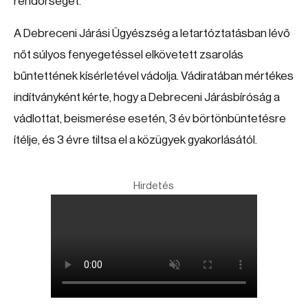
rendőrséget.
A Debreceni Járási Ügyészség a letartóztatásban lévő
nőt súlyos fenyegetéssel elkövetett zsarolás
bűntettének kísérletével vádolja. Vádiratában mértékes
indítványként kérte, hogy a Debreceni Járásbíróság a
vádlottat, beismerése esetén, 3 év börtönbüntetésre
ítélje, és 3 évre tiltsa el a közügyek gyakorlásától.
Hirdetés