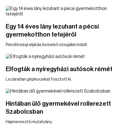
Egy 14 éves lány lezuhant a pécsi
gyermekotthon tetejéről
Rendőrségi eljárás és belső vizsgálat indult.
Elfogták a nyíregyházi autósok rémét
Lezáratlan gépkocsikat fosztott ki.
Hintában ülő gyermekével rollerezett
Szabolcsban
Hajmeresztő mutatvány.