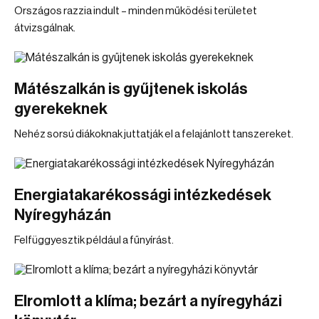
Országos razzia indult – minden működési területet
átvizsgálnak.
Mátészalkán is gyűjtenek iskolás
gyerekeknek
Nehéz sorsú diákoknak juttatják el a felajánlott tanszereket.
Energiatakarékossági intézkedések
Nyíregyházán
Felfüggyesztik például a fűnyírást.
Elromlott a klíma; bezárt a nyíregyházi