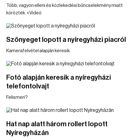
Több, vagyon elleni és közlekedési bűncselekmény miatt
körözték. +Videó
Szőnyeget lopott a nyíregyházi piacról
Kamerafelvétel alapján keresik.
Fotó alapján keresik a nyíregyházi
telefontolvajt
Felismeri?
Hat nap alatt három rollert lopott
Nyíregyházán