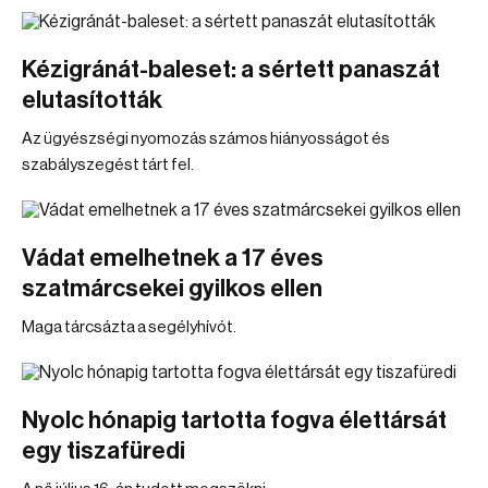
Kézigránát-baleset: a sértett panaszát
elutasították
Az ügyészségi nyomozás számos hiányosságot és
szabályszegést tárt fel.
Vádat emelhetnek a 17 éves
szatmárcsekei gyilkos ellen
Maga tárcsázta a segélyhívót.
Nyolc hónapig tartotta fogva élettársát
egy tiszafüredi