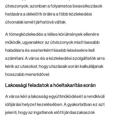
útviszonyok, azonban a folyamatos beavatkozások
hatására a délelőtti órákra a főbb közlekedési
útvonalak ismét járhatóvá váltak.
A tömegközlekedés a télies körülmények ellenére
működik, ugyanakkor az útviszonyok miatt lassabb
haladásra és esetenként kisebb késésekre kell
számítani. A város és a közlekedési szolgáltatók arra
kérik az utasokat, hogy utazásaik során kalkuláljanak
hosszabb menetidővel.
Lakossági feladatok a hóeltakarítás során
A város kéri a lakosság együttműködését a rendkívüli
időjárási helyzet kezelésében. A gyakorlatban ez azt
jelenti, hogy az ingatlanok előtti járdaszakaszok