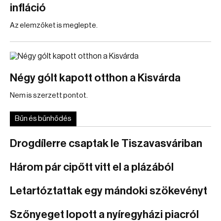
infláció
Az elemzőket is meglepte.
Négy gólt kapott otthon a Kisvárda
Nem is szerzett pontot.
Bűn és bűnhődés
Drogdílerre csaptak le Tiszavasváriban
Három pár cipőtt vitt el a plázából
Letartóztattak egy mándoki szökevényt
Szőnyeget lopott a nyíregyházi piacról