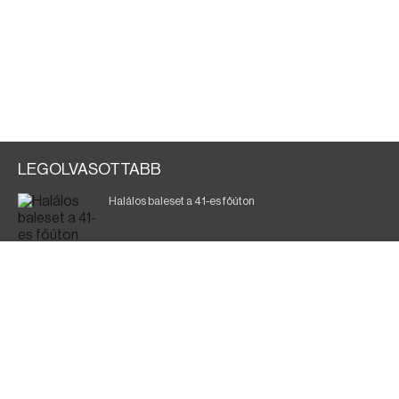
LEGOLVASOTTABB
Halálos baleset a 41-es főúton
700 megawattot spóroltak össze a magyarok
Fák égnek Tyukod és Nagyecsed között