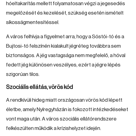
hóeltakarítás mellett folyamatosan végzi a jegesedés
megelőzését és kezelését, szükség esetén ismételt
síkosságmentesítéssel.
A város felhívja a figyelmet arra, hogy a Sóstói-tó és a
Bujtosi-tó felszínén kialakult jégréteg továbbra sem
biztonságos. A jég vastagsága nem megfelelő, a hóval
fedett jég különösen veszélyes, ezért a jégre lépés
szigorúan tilos.
Szociális ellátás, vörös kód
A rendkívüli hideg miatt országosan vörös kód lépett
életbe, amely Nyíregyházán is fokozott intézkedéseket
vont maga után. A város szociális ellátórendszere
felkészülten működik a krízishelyzet idején.