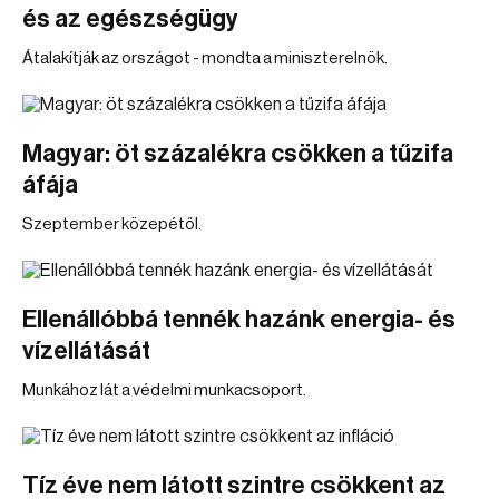
és az egészségügy
Átalakítják az országot - mondta a miniszterelnök.
Magyar: öt százalékra csökken a tűzifa
áfája
Szeptember közepétől.
Ellenállóbbá tennék hazánk energia- és
vízellátását
Munkához lát a védelmi munkacsoport.
Tíz éve nem látott szintre csökkent az