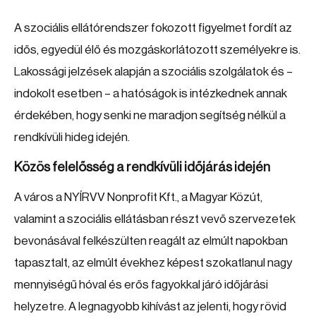
A szociális ellátórendszer fokozott figyelmet fordít az
idős, egyedül élő és mozgáskorlátozott személyekre is.
Lakossági jelzések alapján a szociális szolgálatok és –
indokolt esetben – a hatóságok is intézkednek annak
érdekében, hogy senki ne maradjon segítség nélkül a
rendkívüli hideg idején.
Közös felelősség a rendkívüli időjárás idején
A város a NYÍRVV Nonprofit Kft., a Magyar Közút,
valamint a szociális ellátásban részt vevő szervezetek
bevonásával felkészülten reagált az elmúlt napokban
tapasztalt, az elmúlt évekhez képest szokatlanul nagy
mennyiségű hóval és erős fagyokkal járó időjárási
helyzetre. A legnagyobb kihívást az jelenti, hogy rövid