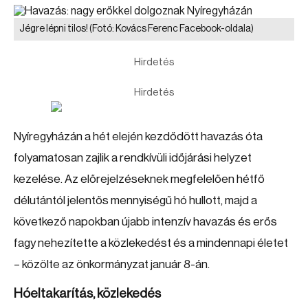
Jégre lépni tilos!
(Fotó: Kovács Ferenc Facebook-oldala)
Hirdetés
Hirdetés
Nyíregyházán a hét elején kezdődött havazás óta
folyamatosan zajlik a rendkívüli időjárási helyzet
kezelése. Az előrejelzéseknek megfelelően hétfő
délutántól jelentős mennyiségű hó hullott, majd a
következő napokban újabb intenzív havazás és erős
fagy nehezítette a közlekedést és a mindennapi életet
– közölte az önkormányzat január 8-án.
Hóeltakarítás, közlekedés