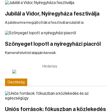
Jubilál a Vidor, Nyíregyháza fesztiválja
A jubileumra megújították a fesztivál arculatát is.
Szőnyeget lopott a nyíregyházi piacról
Kamerafelvétel alapján keresik.
Hirdetés
Gazdaság
Uniós források: fókuszban a közlekedés