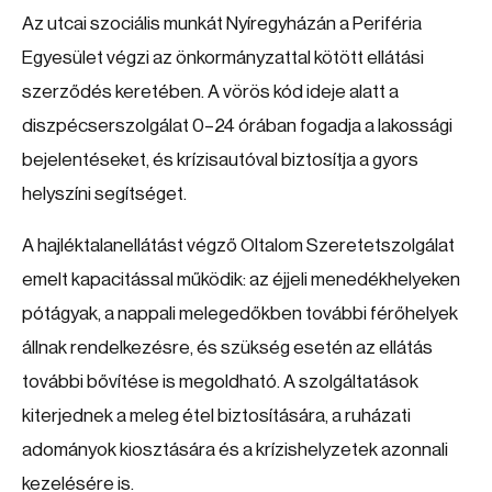
Az utcai szociális munkát Nyíregyházán a Periféria
Egyesület végzi az önkormányzattal kötött ellátási
szerződés keretében. A vörös kód ideje alatt a
diszpécserszolgálat 0–24 órában fogadja a lakossági
bejelentéseket, és krízisautóval biztosítja a gyors
helyszíni segítséget.
A hajléktalanellátást végző Oltalom Szeretetszolgálat
emelt kapacitással működik: az éjjeli menedékhelyeken
pótágyak, a nappali melegedőkben további férőhelyek
állnak rendelkezésre, és szükség esetén az ellátás
további bővítése is megoldható. A szolgáltatások
kiterjednek a meleg étel biztosítására, a ruházati
adományok kiosztására és a krízishelyzetek azonnali
kezelésére is.