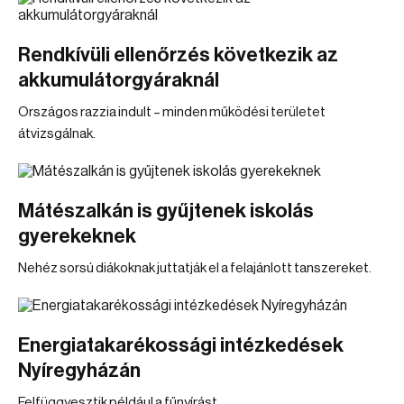
Rendkívüli ellenőrzés következik az
akkumulátorgyáraknál
Országos razzia indult – minden működési területet
átvizsgálnak.
Mátészalkán is gyűjtenek iskolás
gyerekeknek
Nehéz sorsú diákoknak juttatják el a felajánlott tanszereket.
Energiatakarékossági intézkedések
Nyíregyházán
Felfüggyesztik például a fűnyírást.