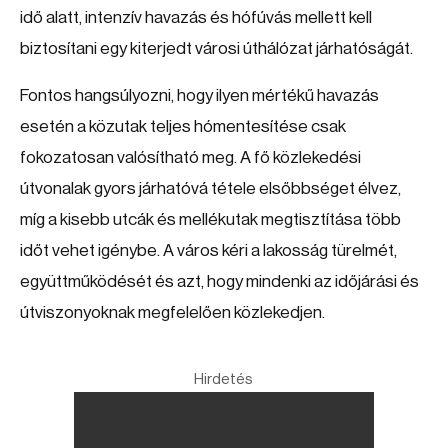
idő alatt, intenzív havazás és hófúvás mellett kell
biztosítani egy kiterjedt városi úthálózat járhatóságát.
Fontos hangsúlyozni, hogy ilyen mértékű havazás
esetén a közutak teljes hómentesítése csak
fokozatosan valósítható meg. A fő közlekedési
útvonalak gyors járhatóvá tétele elsőbbséget élvez,
míg a kisebb utcák és mellékutak megtisztítása több
időt vehet igénybe. A város kéri a lakosság türelmét,
együttműködését és azt, hogy mindenki az időjárási és
útviszonyoknak megfelelően közlekedjen.
Hirdetés