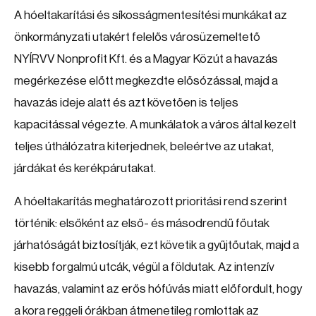
A hóeltakarítási és síkosságmentesítési munkákat az
önkormányzati utakért felelős városüzemeltető
NYÍRVV Nonprofit Kft. és a Magyar Közút a havazás
megérkezése előtt megkezdte elősózással, majd a
havazás ideje alatt és azt követően is teljes
kapacitással végezte. A munkálatok a város által kezelt
teljes úthálózatra kiterjednek, beleértve az utakat,
járdákat és kerékpárutakat.
A hóeltakarítás meghatározott prioritási rend szerint
történik: elsőként az első- és másodrendű főutak
járhatóságát biztosítják, ezt követik a gyűjtőutak, majd a
kisebb forgalmú utcák, végül a földutak. Az intenzív
havazás, valamint az erős hófúvás miatt előfordult, hogy
a kora reggeli órákban átmenetileg romlottak az