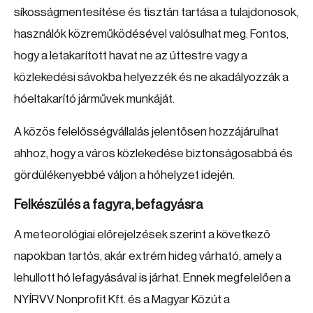
síkosságmentesítése és tisztán tartása a tulajdonosok,
használók közreműködésével valósulhat meg. Fontos,
hogy a letakarított havat ne az úttestre vagy a
közlekedési sávokba helyezzék és ne akadályozzák a
hóeltakarító járművek munkáját.
A közös felelősségvállalás jelentősen hozzájárulhat
ahhoz, hogy a város közlekedése biztonságosabbá és
gördülékenyebbé váljon a hóhelyzet idején.
Felkészülés a fagyra, befagyásra
A meteorológiai előrejelzések szerint a következő
napokban tartós, akár extrém hideg várható, amely a
lehullott hó lefagyásával is járhat. Ennek megfelelően a
NYÍRVV Nonprofit Kft. és a Magyar Közút a