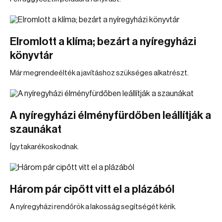
Elromlott a klíma; bezárt a nyíregyházi
könyvtár
Már megrendeélték a javításhoz szükséges alkatrészt.
A nyíregyházi élményfürdőben leállítják a
szaunákat
Így takarékoskodnak.
Három pár cipőtt vitt el a plázából
A nyíregyházi rendőrök a lakosság segítségét kérik.