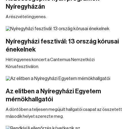
Nyíregyházán
A részvétel ingyenes.
Nyíregyházi fesztivál: 13 ország kórusai
énekelnek
Hét ingyenes koncert a Cantemus Nemzetközi
Kórusfesztiválon.
Az elitben a Nyíregyházi Egyetem
mérnökhallgatói
A döntőben a teljesen megújult hallgatói csapat az összetett
második helyet szerezte meg.