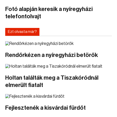
Fotó alapján keresik a nyíregyházi
telefontolvajt
Ezt olvasta már?
Rendőrkézen a nyíregyházi betörők
Holtan találták meg a Tiszakóródnál
elmerült fiatalt
Fejlesztenék a kisvárdai fürdőt