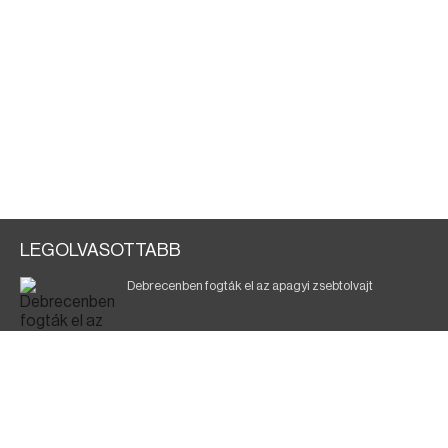
LEGOLVASOTTABB
Debrecenben fogták el az apagyi zsebtolvajt
Halálos baleset a 41-es főúton