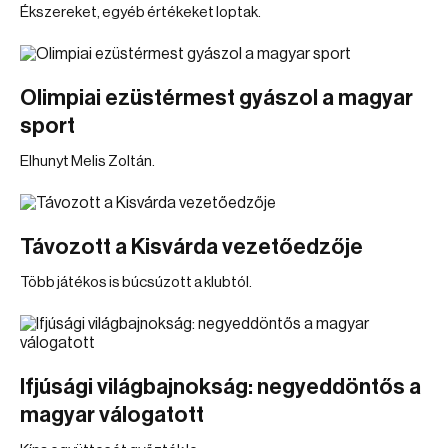
Ékszereket, egyéb értékeket loptak.
Olimpiai ezüstérmest gyászol a magyar
sport
Elhunyt Melis Zoltán.
Távozott a Kisvárda vezetőedzője
Több játékos is búcsúzott a klubtól.
Ifjúsági világbajnokság: negyeddöntős a
magyar válogatott