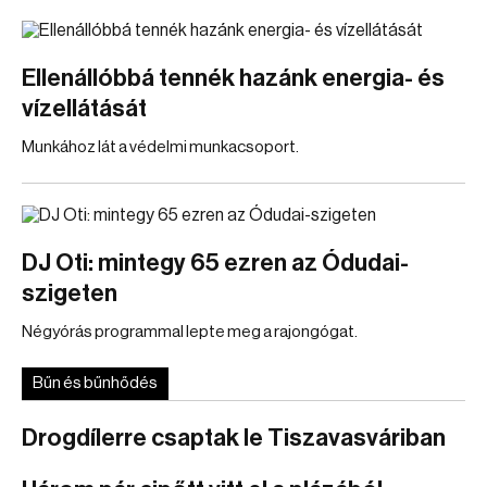
Ellenállóbbá tennék hazánk energia- és
vízellátását
Munkához lát a védelmi munkacsoport.
DJ Oti: mintegy 65 ezren az Ódudai-
szigeten
Négyórás programmal lepte meg a rajongógat.
Bűn és bűnhődés
Drogdílerre csaptak le Tiszavasváriban