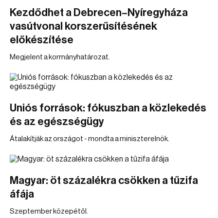
Kezdődhet a Debrecen–Nyíregyháza
vasútvonal korszerűsítésének
előkészítése
Megjelent a kormányhatározat.
Uniós források: fókuszban a közlekedés
és az egészségügy
Átalakítják az országot - mondta a miniszterelnök.
Magyar: öt százalékra csökken a tűzifa
áfája
Szeptember közepétől.