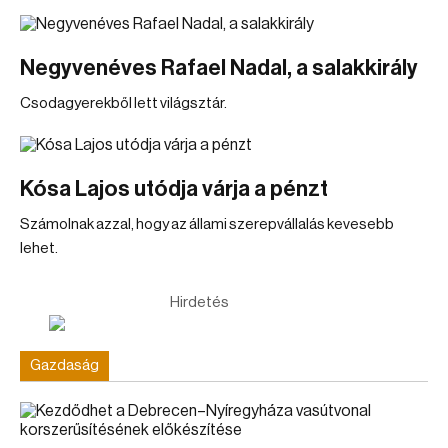
Negyvenéves Rafael Nadal, a salakkirály
Csodagyerekből lett világsztár.
Kósa Lajos utódja várja a pénzt
Számolnak azzal, hogy az állami szerepvállalás kevesebb
lehet.
Hirdetés
Gazdaság