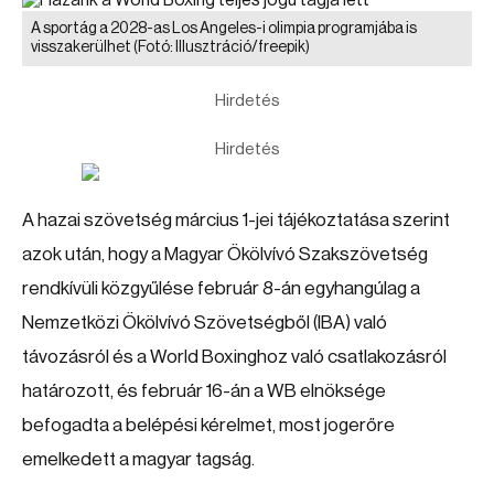
A sportág a 2028-as Los Angeles-i olimpia programjába is
visszakerülhet
(Fotó: Illusztráció/freepik)
Hirdetés
Hirdetés
A hazai szövetség március 1-jei tájékoztatása szerint
azok után, hogy a Magyar Ökölvívó Szakszövetség
rendkívüli közgyűlése február 8-án egyhangúlag a
Nemzetközi Ökölvívó Szövetségből (IBA) való
távozásról és a World Boxinghoz való csatlakozásról
határozott, és február 16-án a WB elnöksége
befogadta a belépési kérelmet, most jogerőre
emelkedett a magyar tagság.