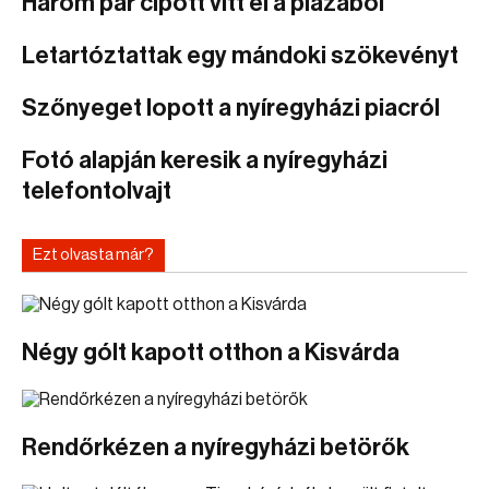
Három pár cipőtt vitt el a plázából
Letartóztattak egy mándoki szökevényt
Szőnyeget lopott a nyíregyházi piacról
Fotó alapján keresik a nyíregyházi
telefontolvajt
Ezt olvasta már?
Négy gólt kapott otthon a Kisvárda
Rendőrkézen a nyíregyházi betörők