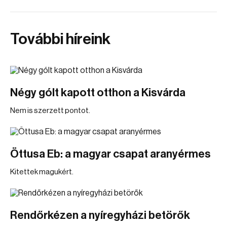
További híreink
Négy gólt kapott otthon a Kisvárda
Nem is szerzett pontot.
Öttusa Eb: a magyar csapat aranyérmes
Kitettek magukért.
Rendőrkézen a nyíregyházi betörők