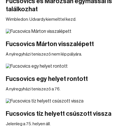
Fucsovics és Marozsán egymással is
találkozhat
Wimbledon: Udvardy kiemelttel kezd.
Fucsovics Márton visszalépett
A nyíregyházi teniszező nem lép pályára.
Fucsovics egy helyet rontott
A nyíregyházi teniszező a 76.
Fucsovics tíz helyett csúszott vissza
Jelenleg a 75. helyen áll.