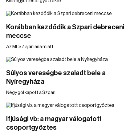
Kína együttesét győzték le.
Korábban kezdődik a Szpari debreceni
meccse
Az MLSZ ajánlása miatt.
Súlyos vereségbe szaladt bele a
Nyíregyháza
Négy gól kapott a Szpari.
Ifjúsági vb: a magyar válogatott
csoportgyőztes