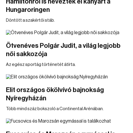
Hamiltonról is neveztek el kanyart a
Hungaroringen
Döntött a szakértői stáb.
Ötvenéves Polgár Judit, a világ legjobb
női sakkozója
Az egész sportág történetét átírta.
Elit országos ökölvívó bajnokság
Nyíregyházán
Több mind száz bokszoló a Continental Arénában.