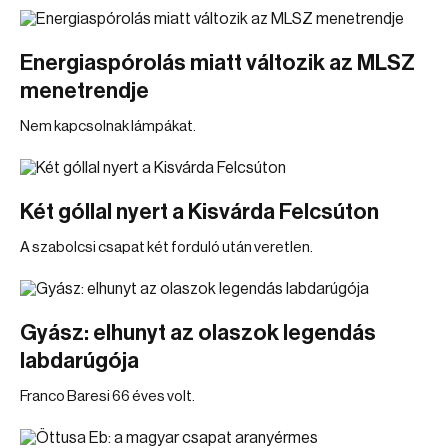
Energiaspórolás miatt változik az MLSZ
menetrendje
Nem kapcsolnak lámpákat.
Két góllal nyert a Kisvárda Felcsúton
A szabolcsi csapat két forduló után veretlen.
Gyász: elhunyt az olaszok legendás
labdarúgója
Franco Baresi 66 éves volt.