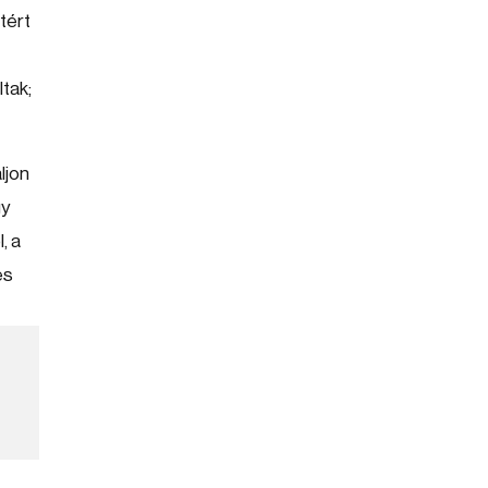
tért
ltak;
ljon
gy
, a
es