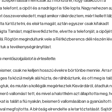
r szépen lassan nemcsak azt mondta el, hogy találkozott a
a telefont, a cipőt és a nadrágot is tőle lopta. Nagy nehezen az
rint összeverekedett, majd amikor rákérdeztem, miért kellett lá
ta türtőztetni, és elsírta magát, aztán egyszer csak kifakadt
ta Tamást, majd levetkőztette, elvette a telefonját, a cipőjét
 alá. Rögtön megindultunk vele a Rétközberencs déli részén lé
ttuk a tevékenységirányítást.
 mentőszolgálatot is értesítette.
ismer, csak ne kelljen hosszú évekre börtönbe mennie. Arra
es fa közül melyik alá húzta, de ráhibáztunk, és ott meg is talá
ogtuk, és miután a kollégák megérkeztek Kisvárdáról, átadtuk n
erő vallomást tett, és mivel a halottkém azt állapította meg, 
at is talált a fiú nyakán, beismerő vallomásában a gyanúsított
ával megfojtotta. A bíróság elrendelte a letartóztatását. Sajtó