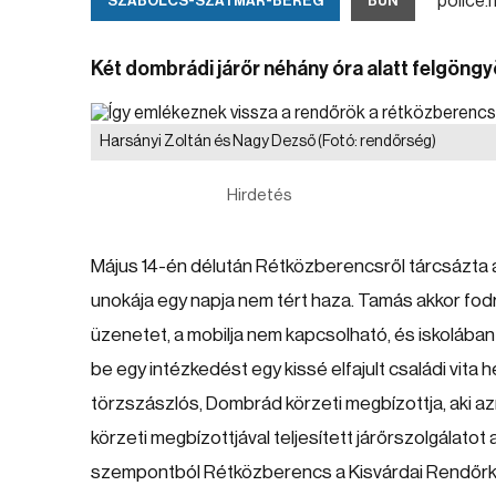
police.h
SZABOLCS-SZATMÁR-BEREG
BŰN
Két dombrádi járőr néhány óra alatt felgöngyö
Harsányi Zoltán és Nagy Dezső
(Fotó: rendőrség)
Hirdetés
Május 14-én délután Rétközberencsről tárcsázta a
unokája egy napja nem tért haza. Tamás akkor fodr
üzenetet, a mobilja nem kapcsolható, és iskolában
be egy intézkedést egy kissé elfajult családi vita h
törzszászlós, Dombrád körzeti megbízottja, aki 
körzeti megbízottjával teljesített járőrszolgálato
szempontból Rétközberencs a Kisvárdai Rendőrkapi