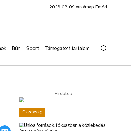
2026. 08. 09. vasárnap, Emőd
mok
Bűn
Sport
Támogatott tartalom
Hirdetés
Gazdaság