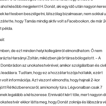
ahol később megjelent H. Donát, aki egy idő után nagyon kere
ek kettesben beszélgetni, látszólag bizalmasan, nem sokkal 
ozzátette, hogy Tamás mindig aktív volt a Facebookon, de már 2
t példa.
át.
mben, de ezt minden helyi kollegámról elmondhatom. Ő nem
ázta Harsányi Zoltán, miközben járőrtársa bólogatott. – A
 Dombrádon az unokatestvérével, amikor szolgálatban és civi
k leadásra. Tudtam, hogy ez a hozzátartozója hol lakik, ezért
m volt információja. Azt viszont elmondta, hogy hajnali 2-kor
 jött Rétközberencsről, ami komoly túra. Légvonalban csak 7
nnek legalább a kétszerese. Ennivalót kért tőle, mert nagyon 
 unokatestvér ekkor látta meg, hogy Donát zoknija és lábszára 