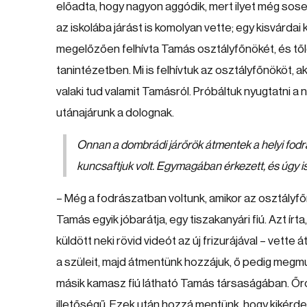
előadta, hogy nagyon aggódik, mert ilyet még sose
az iskolába járást is komolyan vette; egy kisvárdai
megelőzően felhívta Tamás osztályfőnökét, és től
tanintézetben. Mi is felhívtuk az osztályfőnököt, 
valaki tud valamit Tamásról. Próbáltuk nyugtatni a
utánajárunk a dolognak.
Onnan a dombrádi járőrök átmentek a helyi fodr
kuncsaftjuk volt. Egymagában érkezett, és úgy is 
– Még a fodrászatban voltunk, amikor az osztályfő
Tamás egyik jóbarátja, egy tiszakanyári fiú. Azt ír
küldött neki rövid videót az új frizurájával – vette 
a szüleit, majd átmentünk hozzájuk, ő pedig megmu
másik kamasz fiú látható Tamás társaságában. Őról
illetőségű. Ezek után hozzá mentünk, hogy kikérde