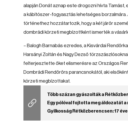
alapján Donát aznap este drogozni hívta Tamást, ez
a kábítószer-fogyasztás lehetséges borzalmára.
történethez hozzátartozik, hogy a két járőr személy
dombrádi körzeti megbízottként ismerték a vásárl
– Balogh Barnabás ezredes, a Kisvárdai Rendőrkap
Harsányi Zoltán és Nagy Dezső törzszászlósoknak 
felterjesztette őket elismerésre az Országos Ren
Dombrádi Rendőrőrs parancsnokától, aki elsőkén
körzeti megbízottakat.
Több százan gyászolták a Rétközber
Egy pólóval fojtotta meg áldozatát a
Gyilkosság Rétközberencsen: 17 éves