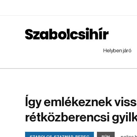
Helyben járó
Így emlékeznek viss
rétközberencsi gyi