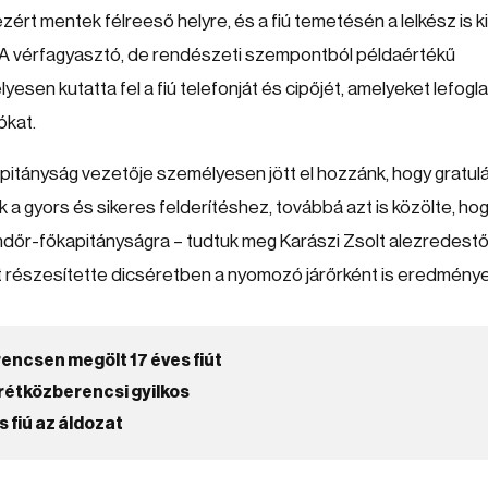
ért mentek félreeső helyre, és a fiú temetésén a lelkész is ki
 A vérfagyasztó, de rendészeti szempontból példaértékű
esen kutatta fel a fiú telefonját és cipőjét, amelyeket lefogla
ókat.
itányság vezetője személyesen jött el hozzánk, hogy gratulá
a gyors és sikeres felderítéshez, továbbá azt is közölte, ho
dőr-főkapitányságra – tudtuk meg Karászi Zsolt alezredestől
t részesítette dicséretben a nyomozó járőrként is eredmény
encsen megölt 17 éves fiút
 rétközberencsi gyilkos
 fiú az áldozat