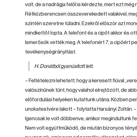
volt, de a nadrágja felől is kérdezte, mert ezt még
Rétközberencsen összeverekedett valakivel, meg h
szintén szeretne túladni. Ezekről először azt mon
mindkettőt lopta. A telefont és a cipőt akkor és ott
Ismerősök vették meg. A telefonért 7, a cipőért ped
tevékenységirányítást.
H. Donátból gyanúsított lett.
– Feltételezni lehetett, hogy a keresett fiúval „ve
valószínűnek tűnt, hogy valahol elrejtőzött, de ab
előfordulási helyeken kutattunk utána. Közben per
unokatestvére lakott – folytatta Harsányi Zoltán.
Igencsak le volt döbbenve, amikor megindultunk felé
Nem volt együttműködő, de miután bizonyos tényál