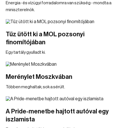
Energia- és vízügyi forradalomra van szükség - mondta a
miniszterelnök.
Tűz ütött ki a MOL pozsonyi
finomítójában
Egy tartály gyulladt ki.
Merénylet Moszkvában
Többen meghaltak; sok a sérült.
A Pride-menetbe hajtott autóval egy
iszlamista