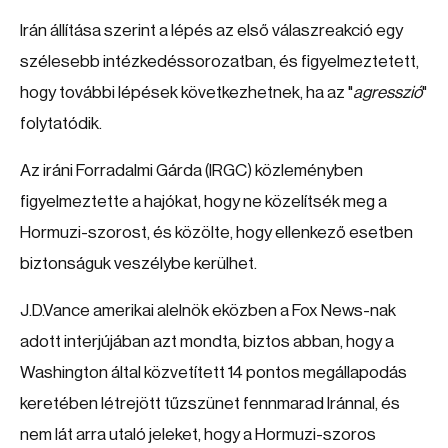
Irán állítása szerint a lépés az első válaszreakció egy
szélesebb intézkedéssorozatban, és figyelmeztetett,
hogy további lépések következhetnek, ha az "
agresszió
"
folytatódik.
Az iráni Forradalmi Gárda (IRGC) közleményben
figyelmeztette a hajókat, hogy ne közelítsék meg a
Hormuzi-szorost, és közölte, hogy ellenkező esetben
biztonságuk veszélybe kerülhet.
J.D.Vance amerikai alelnök eközben a Fox News-nak
adott interjújában azt mondta, biztos abban, hogy a
Washington által közvetített 14 pontos megállapodás
keretében létrejött tűzszünet fennmarad Iránnal, és
nem lát arra utaló jeleket, hogy a Hormuzi-szoros