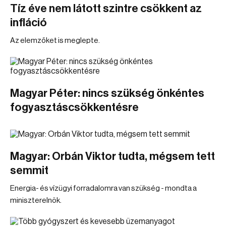
Tíz éve nem látott szintre csökkent az
infláció
Az elemzőket is meglepte.
Magyar Péter: nincs szükség önkéntes
fogyasztáscsökkentésre
Magyar: Orbán Viktor tudta, mégsem tett
semmit
Energia- és vízügyi forradalomra van szükség - mondta a
miniszterelnök.