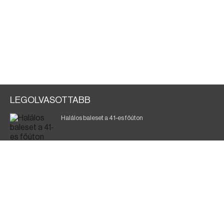
LEGOLVASOTTABB
Halálos baleset a 41-es főúton
Magyar Péter: a legkritikusabb öt nap áll előttünk
700 megawattot spóroltak össze a magyarok