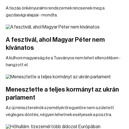
A tiszás önkényuralmi rendszernek nincsenek meg a
gazdasági alapjai - mondta.
A fesztivál, ahol Magyar Péter nem
kívánatos
A külhoni magyarság és a Tusványos nem lehet ellenzékben -
hangzott el.
Menesztette a teljes kormányt az ukrán
parlament
Az új miniszterelnök személyéről egyelőre nem született
végleges döntés, négyen lehetnek esélyesek a posztra.