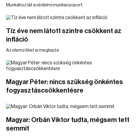
Munkához lát a védelmi munkacsoport.
Tíz éve nem látott szintre csökkent az
infláció
Az elemzőket is meglepte.
Magyar Péter: nincs szükség önkéntes
fogyasztáscsökkentésre
Magyar: Orbán Viktor tudta, mégsem tett
semmit