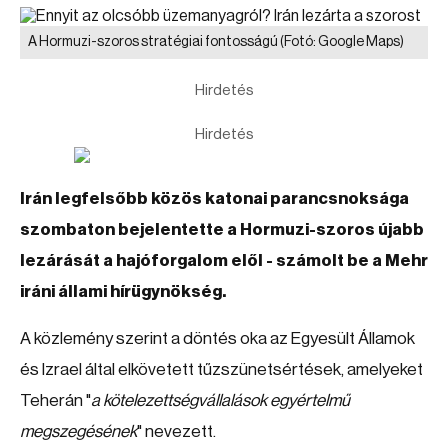
A Hormuzi-szoros stratégiai fontosságú
(Fotó: Google Maps)
Hirdetés
Hirdetés
Irán legfelsőbb közös katonai parancsnoksága
szombaton bejelentette a Hormuzi-szoros újabb
lezárását a hajóforgalom elől - számolt be a Mehr
iráni állami hírügynökség.
A közlemény szerint a döntés oka az Egyesült Államok
és Izrael által elkövetett tűzszünetsértések, amelyeket
Teherán "
a kötelezettségvállalások egyértelmű
megszegésének
" nevezett.