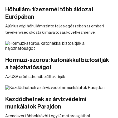
Hőhullám: tízezernél több áldozat
Európában
A június végi hőhullám szinte teljes egészében az emberi
tevékenység okozta klímaváltozás következménye.
Hormuzi-szoros: katonákkal biztosítják
a hajózhatóságot
Az USA erői hadrendbe álltak - írják.
Kezdődhetnek az árvízvédelmi
munkálatok Parajdon
A rendszer többek között egy 12 méteres gátból,