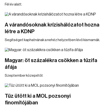
Fél év alatt.
A várandósoknak krízishálózatot hozna
létre a KDNP
Segítséget kaphatnának a nehéz helyzetben lévő kismamák.
Magyar: öt százalékra csökken a tűzifa
áfája
Szeptember közepétől.
Tűz ütött ki a MOL pozsonyi
finomítójában