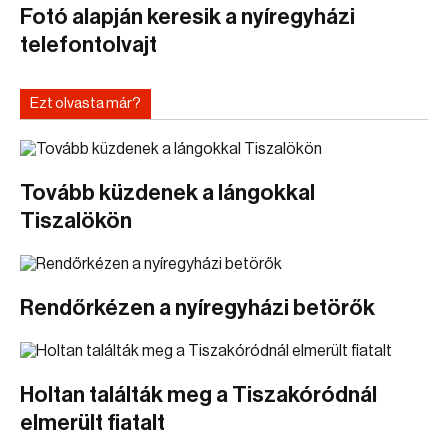
Fotó alapján keresik a nyíregyházi
telefontolvajt
Ezt olvasta már?
Tovább küzdenek a lángokkal
Tiszalökön
Rendőrkézen a nyíregyházi betörők
Holtan találták meg a Tiszakóródnál
elmerült fiatalt