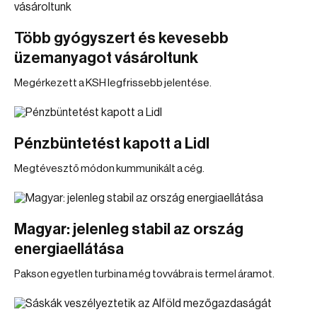
Több gyógyszert és kevesebb
üzemanyagot vásároltunk
Megérkezett a KSH legfrissebb jelentése.
Pénzbüntetést kapott a Lidl
Megtévesztő módon kummunikált a cég.
Magyar: jelenleg stabil az ország
energiaellátása
Pakson egyetlen turbina még tovvábra is termel áramot.