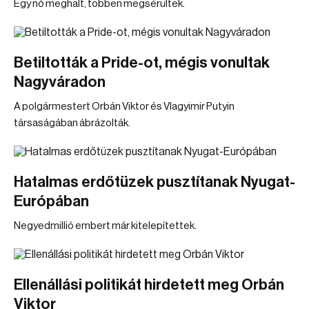
Egy nő meghalt, többen megsérültek.
Betiltották a Pride-ot, mégis vonultak
Nagyváradon
A polgármestert Orbán Viktor és Vlagyimir Putyin
társaságában ábrázolták.
Hatalmas erdőtüzek pusztítanak Nyugat-
Európában
Negyedmillió embert már kitelepítettek.
Ellenállási politikát hirdetett meg Orbán
Viktor