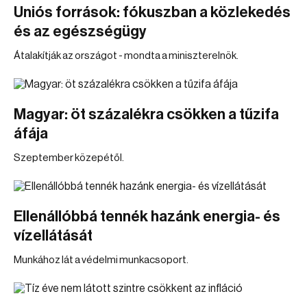
Uniós források: fókuszban a közlekedés
és az egészségügy
Átalakítják az országot - mondta a miniszterelnök.
Magyar: öt százalékra csökken a tűzifa
áfája
Szeptember közepétől.
Ellenállóbbá tennék hazánk energia- és
vízellátását
Munkához lát a védelmi munkacsoport.