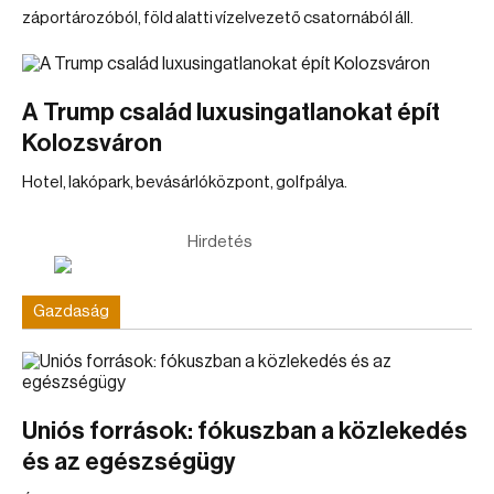
záportározóból, föld alatti vízelvezető csatornából áll.
A Trump család luxusingatlanokat épít
Kolozsváron
Hotel, lakópark, bevásárlóközpont, golfpálya.
Hirdetés
Gazdaság
Uniós források: fókuszban a közlekedés
és az egészségügy