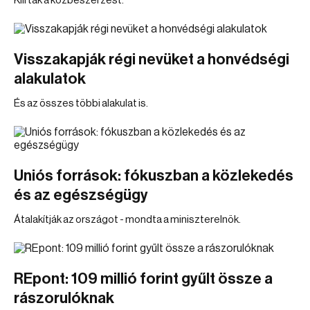
Kiírták a közbeszerzést.
Visszakapják régi nevüket a honvédségi
alakulatok
És az összes többi alakulat is.
Uniós források: fókuszban a közlekedés
és az egészségügy
Átalakítják az országot - mondta a miniszterelnök.
REpont: 109 millió forint gyűlt össze a
rászorulóknak