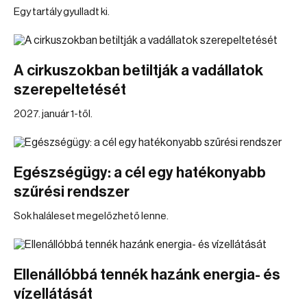
Egy tartály gyulladt ki.
A cirkuszokban betiltják a vadállatok
szerepeltetését
2027. január 1-től.
Egészségügy: a cél egy hatékonyabb
szűrési rendszer
Sok haláleset megelőzhető lenne.
Ellenállóbbá tennék hazánk energia- és
vízellátását