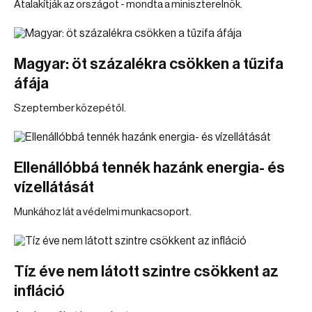
Átalakítják az országot - mondta a miniszterelnök.
Magyar: öt százalékra csökken a tűzifa
áfája
Szeptember közepétől.
Ellenállóbbá tennék hazánk energia- és
vízellátását
Munkához lát a védelmi munkacsoport.
Tíz éve nem látott szintre csökkent az
infláció