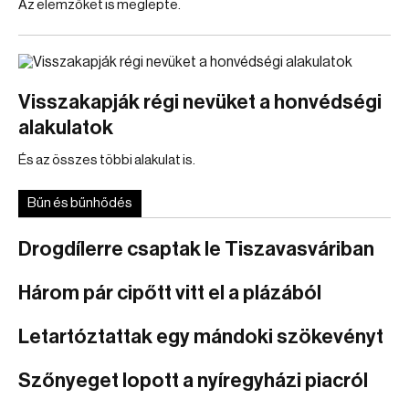
Az elemzőket is meglepte.
Visszakapják régi nevüket a honvédségi
alakulatok
És az összes többi alakulat is.
Bűn és bűnhődés
Drogdílerre csaptak le Tiszavasváriban
Három pár cipőtt vitt el a plázából
Letartóztattak egy mándoki szökevényt
Szőnyeget lopott a nyíregyházi piacról