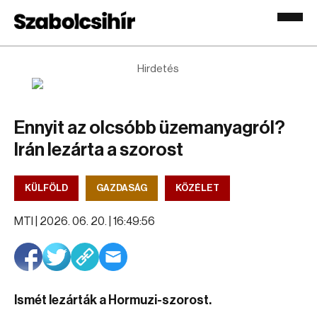
Hirdetés
Ennyit az olcsóbb üzemanyagról?
Irán lezárta a szorost
KÜLFÖLD
GAZDASÁG
KÖZÉLET
MTI |
2026. 06. 20. | 16:49:56
Ismét lezárták a Hormuzi-szorost.