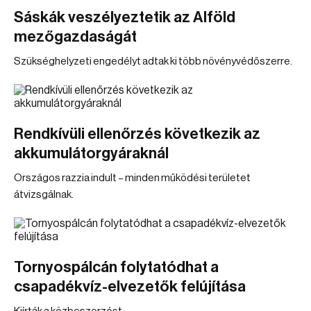
Sáskák veszélyeztetik az Alföld
mezőgazdaságát
Szükséghelyzeti engedélyt adtak ki több növényvédőszerre.
Rendkívüli ellenőrzés következik az
akkumulátorgyáraknál
Országos razzia indult – minden működési területet
átvizsgálnak.
Tornyospálcán folytatódhat a
csapadékvíz-elvezetők felújítása