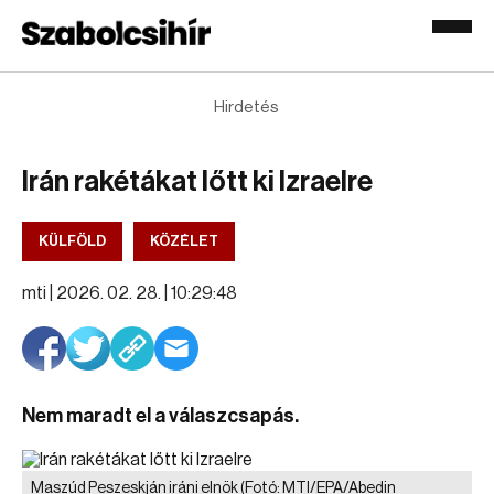
Hirdetés
Irán rakétákat lőtt ki Izraelre
KÜLFÖLD
KÖZÉLET
mti |
2026. 02. 28. | 10:29:48
Nem maradt el a válaszcsapás.
Maszúd Peszeskján iráni elnök
(Fotó: MTI/EPA/Abedin