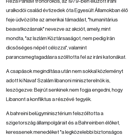
Reza Pahlavi trónörökös, az 1979-ben elűzött iráni
uralkodói család évtizedek óta Egyesült Államokban élő
feje üdvözölte az amerikai támadást, "humanitárius
beavatkozásnak" nevezve az akciót, amely, mint
mondta, "az Iszlám Köztársaságot, nem pedig Irán
dicsőséges népét célozza", valamint
parancsmegtagadásra szólította fel az iráni katonákat.
A csapások megindítása után nem sokkal közleményt
adott ki Navaf Szalám libanoni miniszterelnök is,
leszögezve: Bejrút senkinek nem fogja engedni, hogy
Libanont a konfliktus a részévé tegyék.
A bahreini belügyminisztérium felszólította a
szigetország állampolgárait és a Bahreinben élőket,
keressenek menedéket "a legközelebbi biztonságos