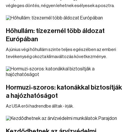
végleges döntés, négyen lehetnek esélyesek a posztra.
Hőhullám: tízezernél több áldozat
Európában
A június végi hőhullám szinte teljes egészében az emberi
tevékenység okozta klímaváltozás következménye.
Hormuzi-szoros: katonákkal biztosítják
a hajózhatóságot
Az USA erői hadrendbe álltak - írják.
Kezdődhetnek az árvízvédelmi