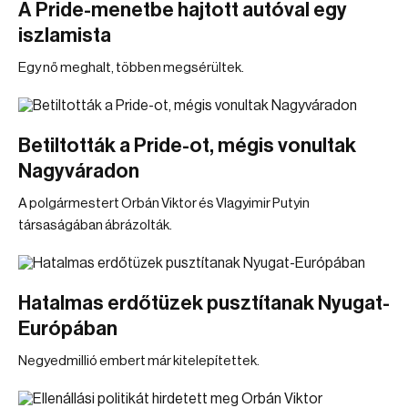
A Pride-menetbe hajtott autóval egy
iszlamista
Egy nő meghalt, többen megsérültek.
Betiltották a Pride-ot, mégis vonultak
Nagyváradon
A polgármestert Orbán Viktor és Vlagyimir Putyin
társaságában ábrázolták.
Hatalmas erdőtüzek pusztítanak Nyugat-
Európában
Negyedmillió embert már kitelepítettek.