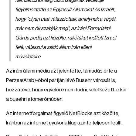
nemzetbiztonsági bizottságának vezetője
figyelmeztette az Egyesült Államokat és Izraelt,
hogy "olyan utat választottak, amelynek a végét
már nem ők szabják meg", az iráni Forradalmi
Gárda pedig azt közölte, rakétákat indított Izrael
felé, válaszul a zsidó állam Irán elleni
műveleteire.
Az iráni állami média azt jelentette, támadás érte a
Perzsa(Arab)-öböl partján lévő Busehr városát is,
hozzátéve, hogy egyelőre nem tudni, keletkezett-e kár
a busehri atomerőműben.
Az internetforgalmat figyelő NetBlocks azt közölte,
Iránban az internet gyakorlatilag szinte teljesen leállt.