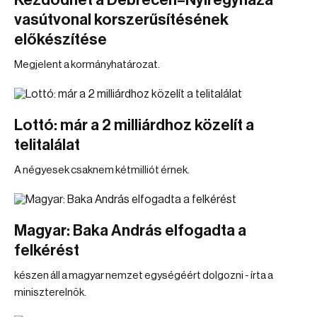
Kezdődhet a Debrecen–Nyíregyháza
vasútvonal korszerűsítésének
előkészítése
Megjelent a kormányhatározat.
Lottó: már a 2 milliárdhoz közelít a
telitalálat
A négyesek csaknem kétmilliót érnek.
Magyar: Baka András elfogadta a
felkérést
készen áll a magyar nemzet egységéért dolgozni - írta a
miniszterelnök.