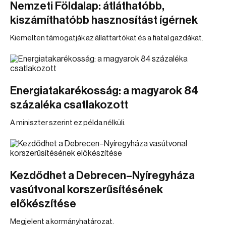
Nemzeti Földalap: átláthatóbb,
kiszámíthatóbb hasznosítást ígérnek
Kiemelten támogatják az állattartókat és a fiatal gazdákat.
Energiatakarékosság: a magyarok 84
százaléka csatlakozott
A miniszter szerint ez példa nélküli.
Kezdődhet a Debrecen–Nyíregyháza
vasútvonal korszerűsítésének
előkészítése
Megjelent a kormányhatározat.