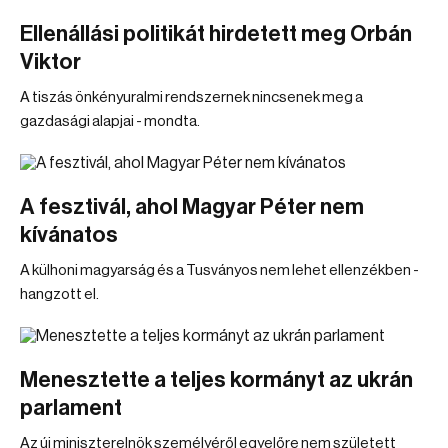
Ellenállási politikát hirdetett meg Orbán
Viktor
A tiszás önkényuralmi rendszernek nincsenek meg a
gazdasági alapjai - mondta.
A fesztivál, ahol Magyar Péter nem
kívánatos
A külhoni magyarság és a Tusványos nem lehet ellenzékben -
hangzott el.
Menesztette a teljes kormányt az ukrán
parlament
Az új miniszterelnök személyéről egyelőre nem született