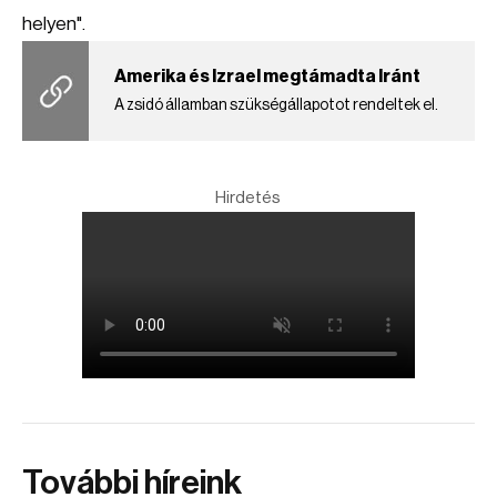
helyen".
Amerika és Izrael megtámadta Iránt
A zsidó államban szükségállapotot rendeltek el.
Hirdetés
További híreink