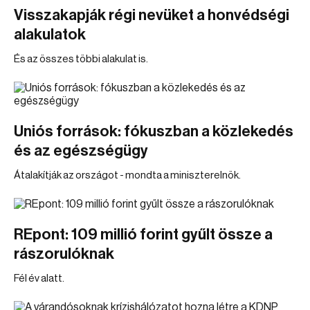
Visszakapják régi nevüket a honvédségi
alakulatok
És az összes többi alakulat is.
Uniós források: fókuszban a közlekedés
és az egészségügy
Átalakítják az országot - mondta a miniszterelnök.
REpont: 109 millió forint gyűlt össze a
rászorulóknak
Fél év alatt.