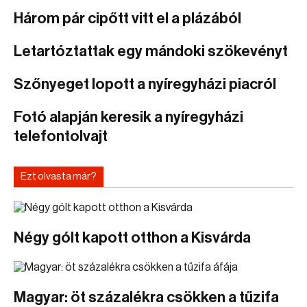
Három pár cipőtt vitt el a plázából
Letartóztattak egy mándoki szökevényt
Szőnyeget lopott a nyíregyházi piacról
Fotó alapján keresik a nyíregyházi
telefontolvajt
Ezt olvasta már?
Négy gólt kapott otthon a Kisvárda
Magyar: öt százalékra csökken a tűzifa