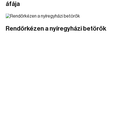
áfája
Rendőrkézen a nyíregyházi betörők