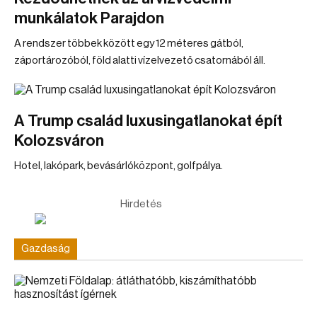
munkálatok Parajdon
A rendszer többek között egy 12 méteres gátból,
záportározóból, föld alatti vízelvezető csatornából áll.
A Trump család luxusingatlanokat épít
Kolozsváron
Hotel, lakópark, bevásárlóközpont, golfpálya.
Hirdetés
Gazdaság