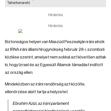
Taherkenareh)
Hirdetés
Hirdetés
Biztonságos helyen van Maszúd Peszeskján iráni elnök
az IRNA iráni állami hírügynökség február 28-i, szombati
közlése szerint, amelyet nem sokkal azt követően adtak
ki, hogy Izrael és az Egyesült Államok támadást indított
az ország ellen.
Mindeközben az iráni rendőrség azt közölte,
ellenőrzése alatt tartja a helyzetet.
Ebrahim Azizi, az iráni parlament