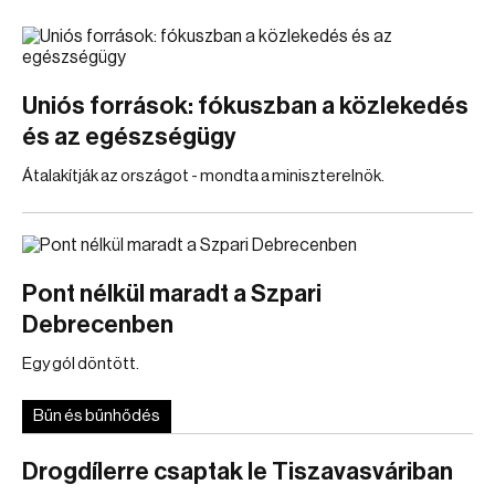
Uniós források: fókuszban a közlekedés
és az egészségügy
Átalakítják az országot - mondta a miniszterelnök.
Pont nélkül maradt a Szpari
Debrecenben
Egy gól döntött.
Bűn és bűnhődés
Drogdílerre csaptak le Tiszavasváriban