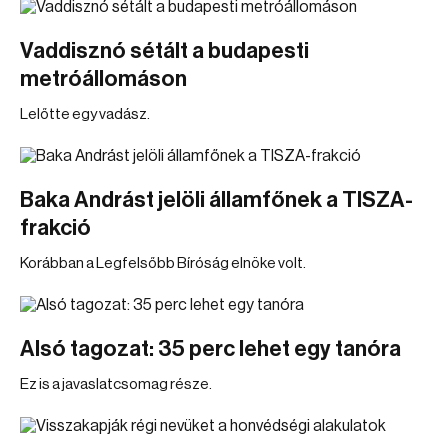
Vaddisznó sétált a budapesti
metróállomáson
Lelőtte egy vadász.
Baka Andrást jelöli államfőnek a TISZA-
frakció
Korábban a Legfelsőbb Bíróság elnöke volt.
Alsó tagozat: 35 perc lehet egy tanóra
Ez is a javaslatcsomag része.