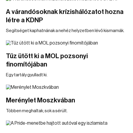
A várandósoknak krízishálózatot hozna
létre a KDNP
Segítséget kaphatnának a nehéz helyzetben lévő kismamák.
Tűz ütött ki a MOL pozsonyi
finomítójában
Egy tartály gyulladt ki.
Merénylet Moszkvában
Többen meghaltak; sok a sérült.