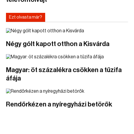
Ezt olvasta már?
Négy gólt kapott otthon a Kisvárda
Magyar: öt százalékra csökken a tűzifa
áfája
Rendőrkézen a nyíregyházi betörők