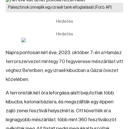
Palesztinok ünneplik egy izraeli tank elfoglalását
(Fotó: AP)
Hirdetés
Hirdetés
Napra pontosan két éve, 2023. október 7-én
a Hamász
terrorszervezet mintegy 70 fegyverese mészárlást vitt
véghez Be'eriben, egy izraeli kibucban a Gázai övezet
közelében.
A terroristák két óra leforgása alatt bejutottak több
kibucba, katonai bázisra, és megszállták egy éppen
zajló zenei fesztivál helyszínét is. Ott követték el a
legnagyobb mészárlást, több mint 360 fesztiválozót
gyilkoltak meg, 44 fiatalt pedig megukkal hurcoltak.