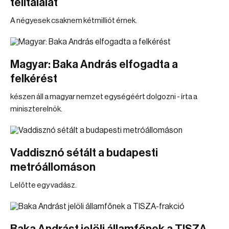
telitalálat
A négyesek csaknem kétmilliót érnek.
Magyar: Baka András elfogadta a
felkérést
készen áll a magyar nemzet egységéért dolgozni - írta a
miniszterelnök.
Vaddisznó sétált a budapesti
metróállomáson
Lelőtte egy vadász.