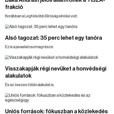
Baka Andrást jelöli államfőnek a TISZA-
frakció
Korábban a Legfelsőbb Bíróság elnöke volt.
Alsó tagozat: 35 perc lehet egy tanóra
Ez is a javaslatcsomag része.
Visszakapják régi nevüket a honvédségi
alakulatok
És az összes többi alakulat is.
Uniós források: fókuszban a közlekedés