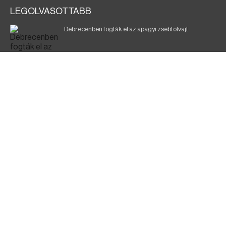
LEGOLVASOTTABB
Debrecenben fogták el az apagyi zsebtolvajt
Halálos baleset a 41-es főúton
700 megawattot spóroltak össze a magyarok
Fák égnek Tyukod és Nagyecsed között
Fürdőző után kutatnak Tiszakóródnál