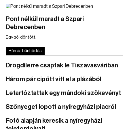
Pont nélkül maradt a Szpari
Debrecenben
Egy gól döntött.
Bűn és bűnhődés
Drogdílerre csaptak le Tiszavasváriban
Három pár cipőtt vitt el a plázából
Letartóztattak egy mándoki szökevényt
Szőnyeget lopott a nyíregyházi piacról
Fotó alapján keresik a nyíregyházi
telefontolvajt