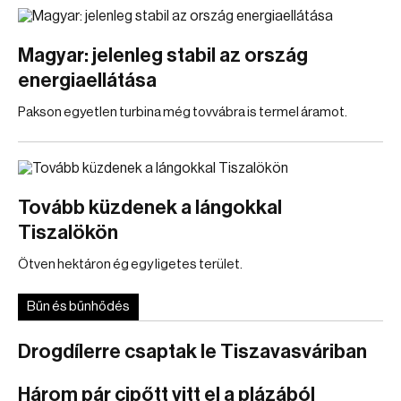
Magyar: jelenleg stabil az ország
energiaellátása
Pakson egyetlen turbina még tovvábra is termel áramot.
Tovább küzdenek a lángokkal
Tiszalökön
Ötven hektáron ég egy ligetes terület.
Bűn és bűnhődés
Drogdílerre csaptak le Tiszavasváriban
Három pár cipőtt vitt el a plázából