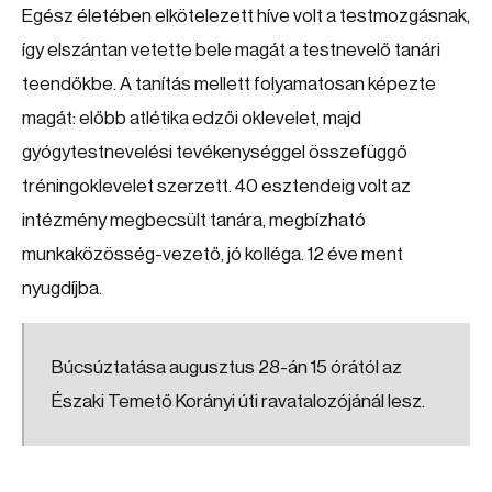
Egész életében elkötelezett híve volt a testmozgásnak,
így elszántan vetette bele magát a testnevelő tanári
teendőkbe. A tanítás mellett folyamatosan képezte
magát: előbb atlétika edzői oklevelet, majd
gyógytestnevelési tevékenységgel összefüggő
tréningoklevelet szerzett. 40 esztendeig volt az
intézmény megbecsült tanára, megbízható
munkaközösség-vezető, jó kolléga. 12 éve ment
nyugdíjba.
Búcsúztatása augusztus 28-án 15 órától az
Északi Temető Korányi úti ravatalozójánál lesz.