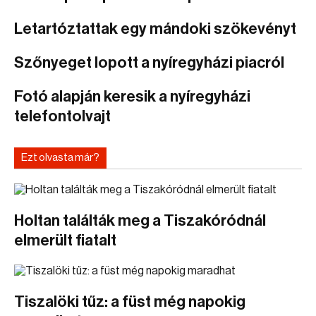
Letartóztattak egy mándoki szökevényt
Szőnyeget lopott a nyíregyházi piacról
Fotó alapján keresik a nyíregyházi
telefontolvajt
Ezt olvasta már?
Holtan találták meg a Tiszakóródnál
elmerült fiatalt
Tiszalöki tűz: a füst még napokig