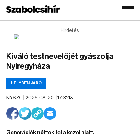
Hirdetés
Kiváló testnevelőjét gyászolja
Nyíregyháza
HELYBEN JÁRÓ
NYSZC |
2025. 08. 20. | 17:31:18
Generációk nőttek fel a kezei alatt.