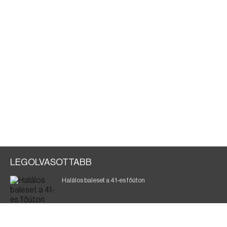
LEGOLVASOTTABB
Halálos baleset a 41-es főúton
Magyar Péter: ülésezett a Kormányzati Védelmi