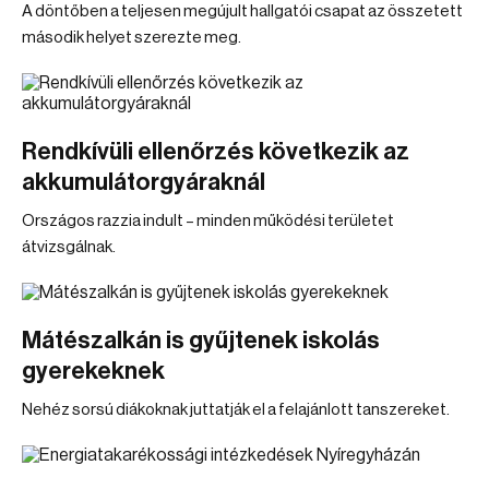
A döntőben a teljesen megújult hallgatói csapat az összetett
második helyet szerezte meg.
Rendkívüli ellenőrzés következik az
akkumulátorgyáraknál
Országos razzia indult – minden működési területet
átvizsgálnak.
Mátészalkán is gyűjtenek iskolás
gyerekeknek
Nehéz sorsú diákoknak juttatják el a felajánlott tanszereket.