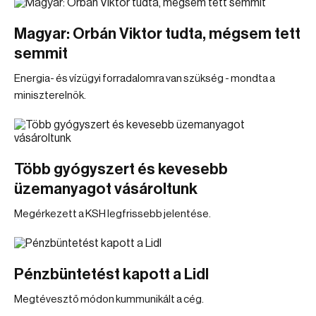
Magyar: Orbán Viktor tudta, mégsem tett
semmit
Energia- és vízügyi forradalomra van szükség - mondta a
miniszterelnök.
Több gyógyszert és kevesebb
üzemanyagot vásároltunk
Megérkezett a KSH legfrissebb jelentése.
Pénzbüntetést kapott a Lidl
Megtévesztő módon kummunikált a cég.