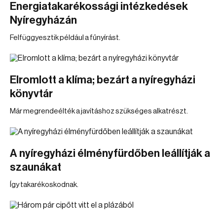
Energiatakarékossági intézkedések
Nyíregyházán
Felfüggyesztik például a fűnyírást.
Elromlott a klíma; bezárt a nyíregyházi
könyvtár
Már megrendeélték a javításhoz szükséges alkatrészt.
A nyíregyházi élményfürdőben leállítják a
szaunákat
Így takarékoskodnak.