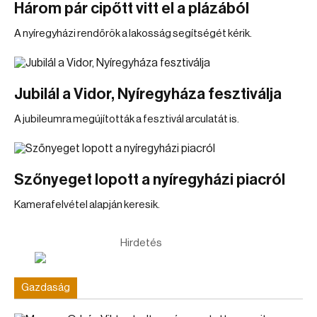
Három pár cipőtt vitt el a plázából
A nyíregyházi rendőrök a lakosság segítségét kérik.
Jubilál a Vidor, Nyíregyháza fesztiválja
A jubileumra megújították a fesztivál arculatát is.
Szőnyeget lopott a nyíregyházi piacról
Kamerafelvétel alapján keresik.
Hirdetés
Gazdaság