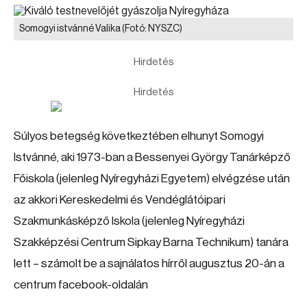
Somogyi istvánné Valika
(Fotó: NYSZC)
Hirdetés
Hirdetés
Súlyos betegség következtében elhunyt Somogyi
Istvánné, aki 1973-ban a Bessenyei György Tanárképző
Főiskola (jelenleg Nyíregyházi Egyetem) elvégzése után
az akkori Kereskedelmi és Vendéglátóipari
Szakmunkásképző Iskola (jelenleg Nyíregyházi
Szakképzési Centrum Sipkay Barna Technikum) tanára
lett – számolt be a sajnálatos hírről augusztus 20-án a
centrum facebook-oldalán