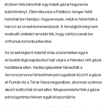
közben felszámoltak egy másik gázai fegyveres
különítményt. Zikim kibucba a Földközi-tenger felől
hatoltak be Hamász-fegyveresek, velük is felvették a
harcot az izraeli kommandósok. A térségből még nem
evakuált civileket arra kérték, hogy zárkózzanak be
otthonuk betonbunkerébe.
Az izraeli légierő másfél órás szünetekkel egyre
erősebb légicsapásokat hajt végre a Hamász vélt gázai
hadállásai ellen. Vadászgépekkel támadták a
terrorszervezet létesítményeit egyebek között a gázai
al-Furkán és a Tel al-Hava negyedben, ahonnan számos
akciót indítottak Izrael ellen. Megsemmisítették a gázai
pénzügyminisztérium egyik központját is.