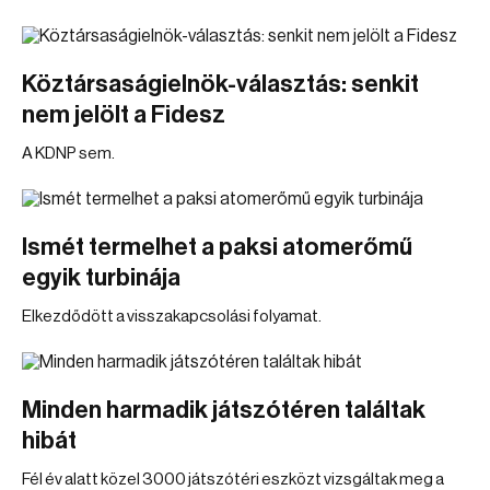
Köztársaságielnök-választás: senkit
nem jelölt a Fidesz
A KDNP sem.
Ismét termelhet a paksi atomerőmű
egyik turbinája
Elkezdődött a visszakapcsolási folyamat.
Minden harmadik játszótéren találtak
hibát
Fél év alatt közel 3000 játszótéri eszközt vizsgáltak meg a