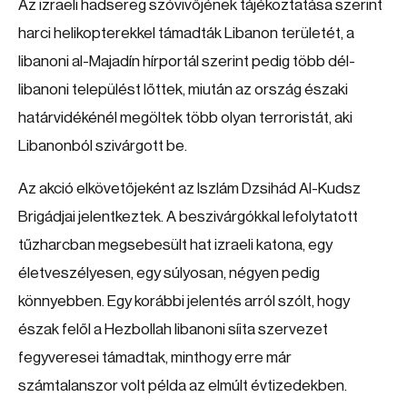
Az izraeli hadsereg szóvivőjének tájékoztatása szerint
harci helikopterekkel támadták Libanon területét, a
libanoni al-Majadín hírportál szerint pedig több dél-
libanoni települést lőttek, miután az ország északi
határvidékénél megöltek több olyan terroristát, aki
Libanonból szivárgott be.
Az akció elkövetőjeként az Iszlám Dzsihád Al-Kudsz
Brigádjai jelentkeztek. A beszivárgókkal lefolytatott
tűzharcban megsebesült hat izraeli katona, egy
életveszélyesen, egy súlyosan, négyen pedig
könnyebben. Egy korábbi jelentés arról szólt, hogy
észak felől a Hezbollah libanoni síita szervezet
fegyveresei támadtak, minthogy erre már
számtalanszor volt példa az elmúlt évtizedekben.