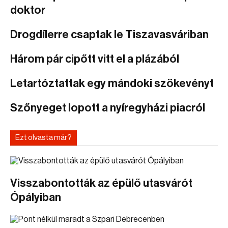
doktor
Drogdílerre csaptak le Tiszavasváriban
Három pár cipőtt vitt el a plázából
Letartóztattak egy mándoki szökevényt
Szőnyeget lopott a nyíregyházi piacról
Ezt olvasta már?
Visszabontották az épülő utasvárót
Ópályiban