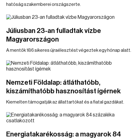
hatóság szakemberei országszerte.
Júliusban 23-an fulladtak vízbe
Magyarországon
A mentők 186 sikeres újraélesztést végeztek egy hónap alatt.
Nemzeti Földalap: átláthatóbb,
kiszámíthatóbb hasznosítást ígérnek
Kiemelten támogatják az állattartókat és a fiatal gazdákat.
Energiatakarékosság: a magyarok 84