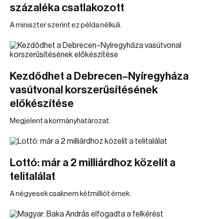
százaléka csatlakozott
A miniszter szerint ez példa nélküli.
Kezdődhet a Debrecen–Nyíregyháza
vasútvonal korszerűsítésének
előkészítése
Megjelent a kormányhatározat.
Lottó: már a 2 milliárdhoz közelít a
telitalálat
A négyesek csaknem kétmilliót érnek.