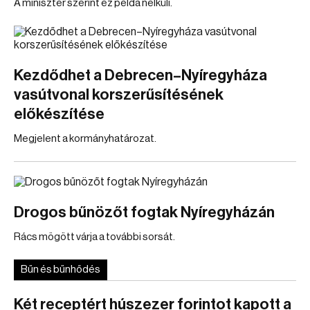
A miniszter szerint ez példa nélküli.
Kezdődhet a Debrecen–Nyíregyháza
vasútvonal korszerűsítésének
előkészítése
Megjelent a kormányhatározat.
Drogos bűnözőt fogtak Nyíregyházán
Rács mögött várja a további sorsát.
Bűn és bűnhődés
Két receptért húszezer forintot kapott a