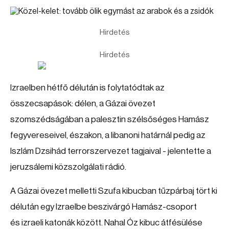
Hirdetés
Hirdetés
Izraelben hétfő délután is folytatódtak az
összecsapások: délen, a Gázai övezet
szomszédságában a palesztin szélsőséges Hamász
fegyvereseivel, északon, a libanoni határnál pedig az
Iszlám Dzsihád terrorszervezet tagjaival - jelentette a
jeruzsálemi közszolgálati rádió.
A Gázai övezet melletti Szufa kibucban tűzpárbaj tört ki
délután egy Izraelbe beszivárgó Hamász-csoport
és izraeli katonák között. Nahal Óz kibuc átfésülése