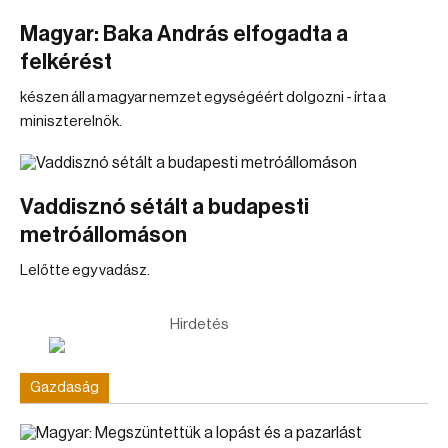
Magyar: Baka András elfogadta a
felkérést
készen áll a magyar nemzet egységéért dolgozni - írta a
miniszterelnök.
Vaddisznó sétált a budapesti
metróállomáson
Lelőtte egy vadász.
Hirdetés
Gazdaság