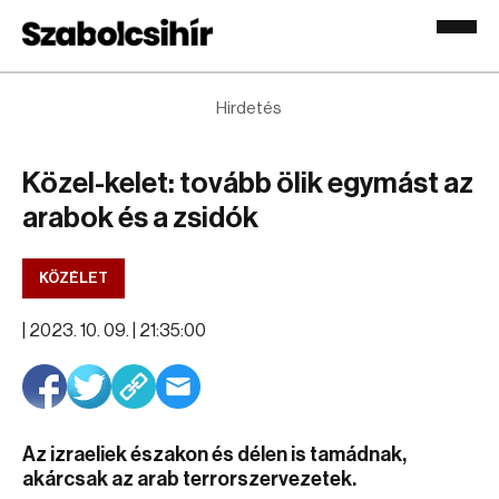
Hirdetés
Közel-kelet: tovább ölik egymást az
arabok és a zsidók
KÖZÉLET
|
2023. 10. 09. | 21:35:00
Az izraeliek északon és délen is tamádnak,
akárcsak az arab terrorszervezetek.