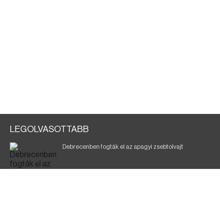
LEGOLVASOTTABB
Debrecenben fogták el az apagyi zsebtolvajt
Halálos baleset a 41-es főúton