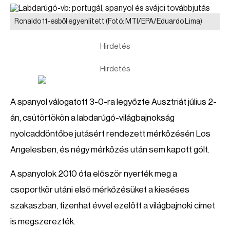
Ronaldo 11-esből egyenlített
(Fotó: MTI/EPA/Eduardo Lima)
Hirdetés
Hirdetés
A spanyol válogatott 3-0-ra legyőzte Ausztriát július 2-
án, csütörtökön a labdarúgó-világbajnokság
nyolcaddöntőbe jutásért rendezett mérkőzésén Los
Angelesben, és négy mérkőzés után sem kapott gólt.
A spanyolok 2010 óta először nyerték meg a
csoportkör utáni első mérkőzésüket a kieséses
szakaszban, tizenhat évvel ezelőtt a világbajnoki címet
is megszerezték.