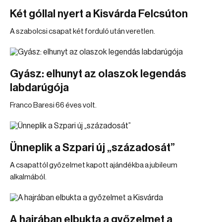
Két góllal nyert a Kisvárda Felcsúton
A szabolcsi csapat két forduló után veretlen.
Gyász: elhunyt az olaszok legendás
labdarúgója
Franco Baresi 66 éves volt.
Ünneplik a Szpari új „századosát”
A csapattól győzelmet kapott ajándékba a jubileum
alkalmából.
A hajrában elbukta a győzelmet a