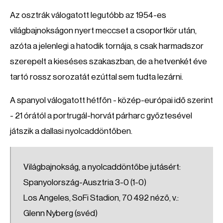
Az osztrák válogatott legutóbb az 1954-es
világbajnokságon nyert meccset a csoportkör után,
azóta a jelenlegi a hatodik tornája, s csak harmadszor
szerepelt a kieséses szakaszban, de a hetvenkét éve
tartó rossz sorozatát ezúttal sem tudta lezárni.
A spanyol válogatott hétfőn - közép-európai idő szerint
- 21 órától a portrugál-horvát párharc győztesével
játszik a dallasi nyolcaddöntőben.
Világbajnokság, a nyolcaddöntőbe jutásért:
Spanyolország-Ausztria 3-0 (1-0)
Los Angeles, SoFi Stadion, 70 492 néző, v.:
Glenn Nyberg (svéd)