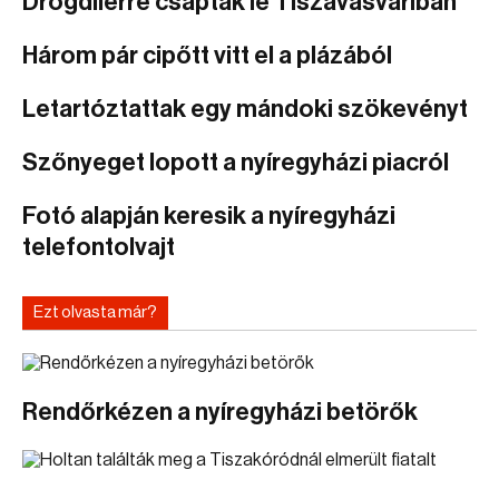
Drogdílerre csaptak le Tiszavasváriban
Három pár cipőtt vitt el a plázából
Letartóztattak egy mándoki szökevényt
Szőnyeget lopott a nyíregyházi piacról
Fotó alapján keresik a nyíregyházi
telefontolvajt
Ezt olvasta már?
Rendőrkézen a nyíregyházi betörők