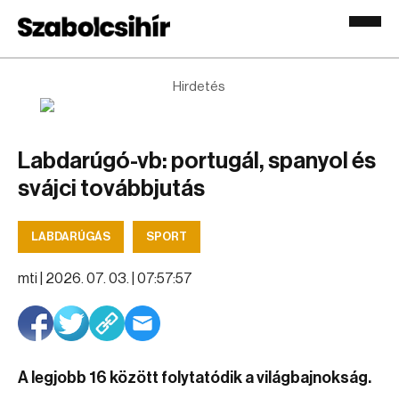
Hirdetés
Labdarúgó-vb: portugál, spanyol és
svájci továbbjutás
LABDARÚGÁS
SPORT
mti |
2026. 07. 03. | 07:57:57
A legjobb 16 között folytatódik a világbajnokság.