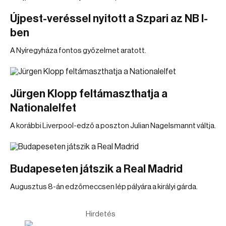
Újpest-veréssel nyitott a Szpari az NB I-
ben
A Nyíregyháza fontos győzelmet aratott.
Jürgen Klopp feltámaszthatja a
Nationalelfet
A korábbi Liverpool-edző a poszton Julian Nagelsmannt váltja.
Budapeseten játszik a Real Madrid
Augusztus 8-án edzőmeccsen lép pályára a királyi gárda.
Hirdetés