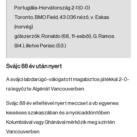
Portugália-Horvátország 2-1 (0-0)
Toronto, BMO Field, 43 036 néző, v.: Eskas
(norvég)
gólszerzők: Ronaldo (68., 11-esből), G. Ramos
(94.), illetve Perisic (53.)
Svájc 88 év után nyert
A svájci labdarúgó-válogatott magabiztos játékkal 2-0-
ra legyőzte Algériát Vancouverben.
Svájc 88 év elteltével nyert meccset a vb egyenes
kieséses szakaszában és a nyolcaddöntőben
Kolumbiával vagy Ghánával mérkőzik meg szintén
Vancouverben.