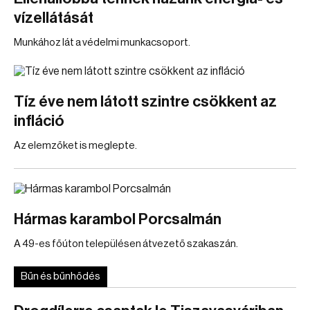
vízellátását
Munkához lát a védelmi munkacsoport.
Tíz éve nem látott szintre csökkent az
infláció
Az elemzőket is meglepte.
Hármas karambol Porcsalmán
A 49-es főúton településen átvezető szakaszán.
Bűn és bűnhődés