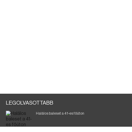
LEGOLVASOTTABB
Halálos baleset a 41-es főúton