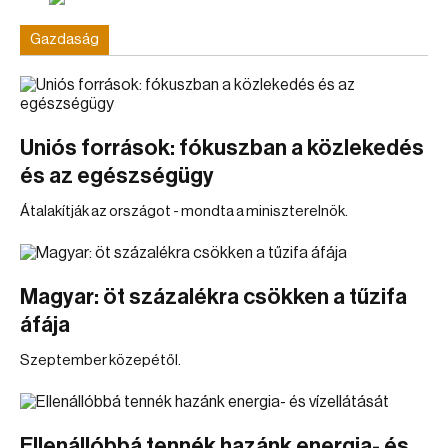
Gazdaság
Uniós források: fókuszban a közlekedés
és az egészségügy
Átalakítják az országot - mondta a miniszterelnök.
Magyar: öt százalékra csökken a tűzifa
áfája
Szeptember közepétől.
Ellenállóbbá tennék hazánk energia- és