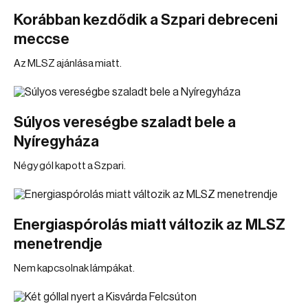
Korábban kezdődik a Szpari debreceni
meccse
Az MLSZ ajánlása miatt.
Súlyos vereségbe szaladt bele a
Nyíregyháza
Négy gól kapott a Szpari.
Energiaspórolás miatt változik az MLSZ
menetrendje
Nem kapcsolnak lámpákat.