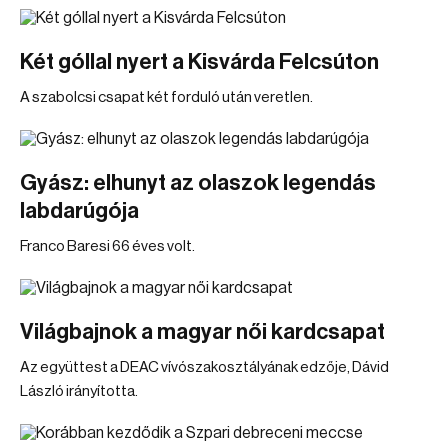
Két góllal nyert a Kisvárda Felcsúton
A szabolcsi csapat két forduló után veretlen.
Gyász: elhunyt az olaszok legendás
labdarúgója
Franco Baresi 66 éves volt.
Világbajnok a magyar női kardcsapat
Az együttest a DEAC vívószakosztályának edzője, Dávid
László irányította.