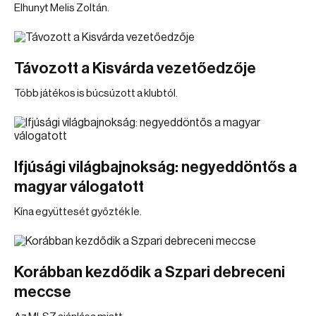
Elhunyt Melis Zoltán.
Távozott a Kisvárda vezetőedzője
Több játékos is búcsúzott a klubtól.
Ifjúsági világbajnokság: negyeddöntős a
magyar válogatott
Kína együttesét győzték le.
Korábban kezdődik a Szpari debreceni
meccse