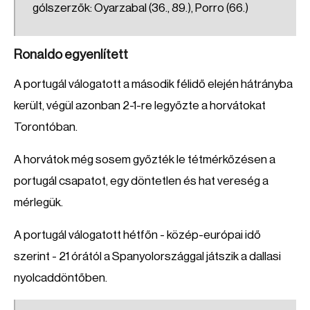
gólszerzők: Oyarzabal (36., 89.), Porro (66.)
Ronaldo egyenlített
A portugál válogatott a második félidő elején hátrányba
került, végül azonban 2-1-re legyőzte a horvátokat
Torontóban.
A horvátok még sosem győzték le tétmérkőzésen a
portugál csapatot, egy döntetlen és hat vereség a
mérlegük.
A portugál válogatott hétfőn - közép-európai idő
szerint - 21 órától a Spanyolországgal játszik a dallasi
nyolcaddöntőben.