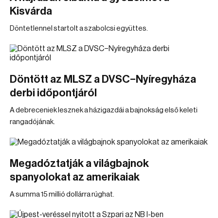
Kisvárda
Döntetlennel startolt a szabolcsi együttes.
Döntött az MLSZ a DVSC–Nyíregyháza
derbi időpontjáról
A debreceniek lesznek a házigazdái a bajnokság első keleti
rangadójának.
Megadóztatják a világbajnok
spanyolokat az amerikaiak
A summa 15 millió dollárra rúghat.