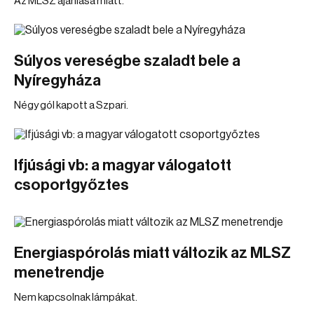
Az MLSZ ajánlása miatt.
Súlyos vereségbe szaladt bele a
Nyíregyháza
Négy gól kapott a Szpari.
Ifjúsági vb: a magyar válogatott
csoportgyőztes
Energiaspórolás miatt változik az MLSZ
menetrendje
Nem kapcsolnak lámpákat.