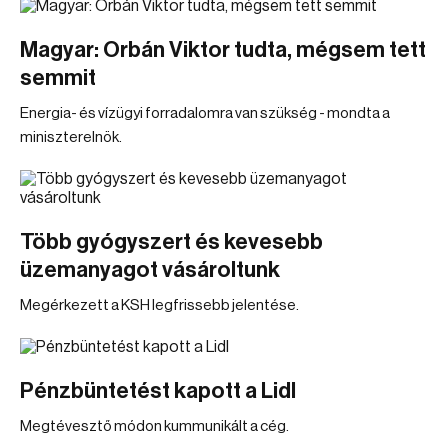
Magyar: Orbán Viktor tudta, mégsem tett
semmit
Energia- és vízügyi forradalomra van szükség - mondta a
miniszterelnök.
Több gyógyszert és kevesebb
üzemanyagot vásároltunk
Megérkezett a KSH legfrissebb jelentése.
Pénzbüntetést kapott a Lidl
Megtévesztő módon kummunikált a cég.