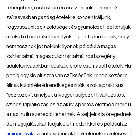
fehérjében, rostokban és esszenciális, omega-3
zsírsavakban gazdag ételekre koncentráljunk,
fogyasszunk sok zöldséget és gyümölcsöt, és kerüljük
azokat a fogásokat, amelyekről pontosan tudjuk, hogy
nem tesznek jót nekünk. Ilyenek például a magas
zsírtartalmú, magas cukortartalmú, rostszegény,
adalékanyagokban dúskáló előre csomagolt ételek. Ha
pedig egy kis pluszra van szükségünk, rendelkezésre
állnak különféle étrendkiegészítők: azok a praktikus
“eszközök”, amelyek a kiegyensúlyozott, változatos,
színes táplálkozás és az aktív, sportos életmód mellett
a napi rutin szereplői lehetnek. A sejtjeink is öregednek,
de megújulásukat tudjuk életmódunkkal és például az
aminosavak
és antioxidánsok bevitelének növelésével