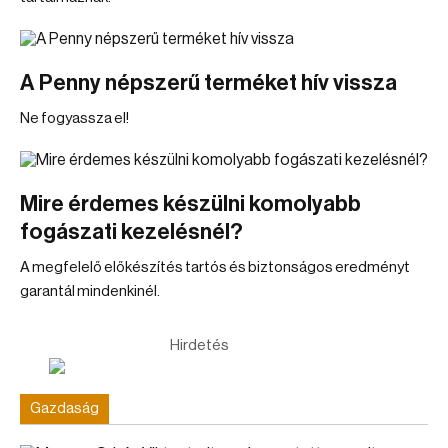
A Penny népszerű terméket hív vissza
Ne fogyassza el!
Mire érdemes készülni komolyabb
fogászati kezelésnél?
A megfelelő előkészítés tartós és biztonságos eredményt
garantál mindenkinél.
Hirdetés
Gazdaság