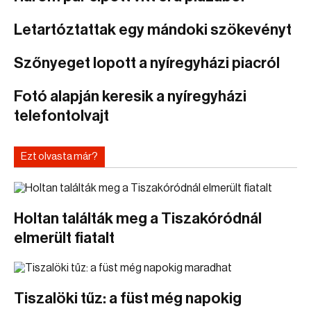
Letartóztattak egy mándoki szökevényt
Szőnyeget lopott a nyíregyházi piacról
Fotó alapján keresik a nyíregyházi
telefontolvajt
Ezt olvasta már?
Holtan találták meg a Tiszakóródnál
elmerült fiatalt
Tiszalöki tűz: a füst még napokig