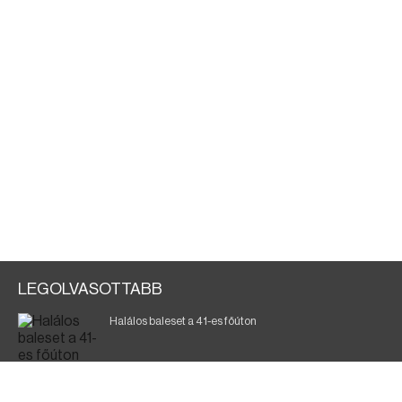
LEGOLVASOTTABB
Halálos baleset a 41-es főúton
Magyar Péter: ülésezett a Kormányzati Védelmi