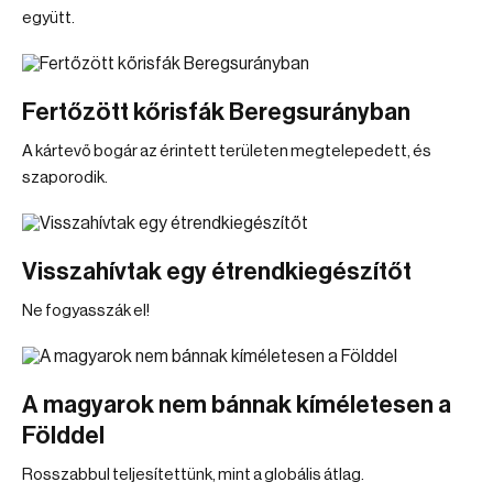
együtt.
Fertőzött kőrisfák Beregsurányban
A kártevő bogár az érintett területen megtelepedett, és
szaporodik.
Visszahívtak egy étrendkiegészítőt
Ne fogyasszák el!
A magyarok nem bánnak kíméletesen a
Földdel
Rosszabbul teljesítettünk, mint a globális átlag.