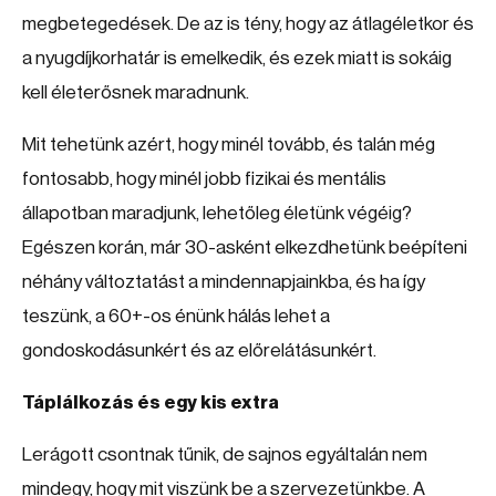
megbetegedések. De az is tény, hogy az átlagéletkor és
a nyugdíjkorhatár is emelkedik, és ezek miatt is sokáig
kell életerősnek maradnunk.
Mit tehetünk azért, hogy minél tovább, és talán még
fontosabb, hogy minél jobb fizikai és mentális
állapotban maradjunk, lehetőleg életünk végéig?
Egészen korán, már 30-asként elkezdhetünk beépíteni
néhány változtatást a mindennapjainkba, és ha így
teszünk, a 60+-os énünk hálás lehet a
gondoskodásunkért és az előrelátásunkért.
Táplálkozás és egy kis extra
Lerágott csontnak tűnik, de sajnos egyáltalán nem
mindegy, hogy mit viszünk be a szervezetünkbe. A