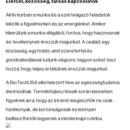
Életcél, közösség, társas kapcsolatok
Aktív korban a munka és a szerteágazó feladatok
lekötik a figyelmünket és az energiánkat. Amikor
kikerülünk a munka világából, fontos, hogy hasznosnak
és tevékenynek érezzük magunkat. A család, egy
közösség, egy hobbi, amit szeretettel és
gondoskodással tudunk végezni, nagyon sokat tesz
hozzá, hogy teljes értékűnek érezzük magunkat.
A BioTechUSA elkötelezett híve az egészségtudatos
életmódnak. Termékfejlesztéseik során kiemelten
figyelnek arra, hogy az étrend-kiegészítők ne csak
hatékonyak, de biztonságosak és könnyen
beilleszthetők legyenek a mindennapi rutinba.