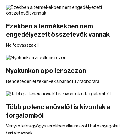
Ezekben a termékekben nem
engedélyezett összetevők vannak
Ne fogyassza el!
Nyakunkon a pollenszezon
Rengetegen érzékenyek a parlagfű virágporára.
Több potencianövelőt is kivontak a
forgalomból
Vényköteles gyógyszerekben alkalmazott hatóanyagokat
tartalmaznak.