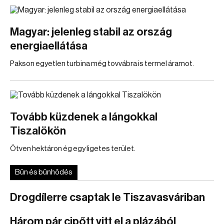
Magyar: jelenleg stabil az ország
energiaellátása
Pakson egyetlen turbina még tovvábra is termel áramot.
Tovább küzdenek a lángokkal
Tiszalökön
Ötven hektáron ég egy ligetes terület.
Bűn és bűnhődés
Drogdílerre csaptak le Tiszavasváriban
Három pár cipőtt vitt el a plázából