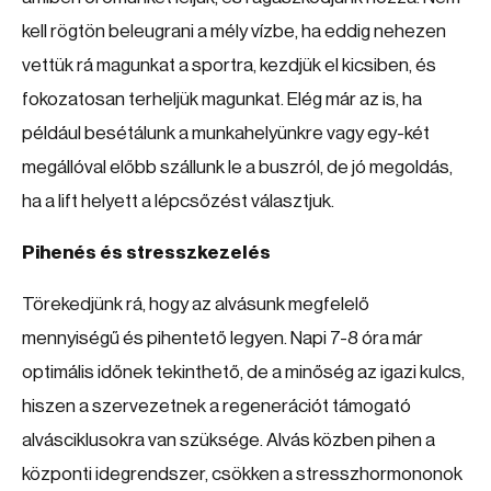
kell rögtön beleugrani a mély vízbe, ha eddig nehezen
vettük rá magunkat a sportra, kezdjük el kicsiben, és
fokozatosan terheljük magunkat. Elég már az is, ha
például besétálunk a munkahelyünkre vagy egy-két
megállóval előbb szállunk le a buszról, de jó megoldás,
ha a lift helyett a lépcsőzést választjuk.
Pihenés és stresszkezelés
Törekedjünk rá, hogy az alvásunk megfelelő
mennyiségű és pihentető legyen. Napi 7-8 óra már
optimális időnek tekinthető, de a minőség az igazi kulcs,
hiszen a szervezetnek a regenerációt támogató
alvásciklusokra van szüksége. Alvás közben pihen a
központi idegrendszer, csökken a stresszhormononok