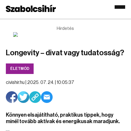
Hirdetés
Longevity – divat vagy tudatosság?
ÉLETMÓD
civishir.hu |
2025. 07. 24. | 10:05:37
Könnyen elsajátítható, praktikus tippek, hogy
minél tovább aktívak és energikusak maradjunk.