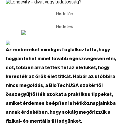
Hirdetés
Hirdetés
Az embereket mindig is foglalkoztatta, hogy
hogyan lehet minél tovább egészségesen élni,
sőt, többen arra tették fel az életüket, hogy
keresték az örök élet titkát. Habár az utóbbira
nincs megoldás, a BioTechUSA szakértői
összegyűjtötték azokat a praktikus tippeket,
amiket érdemes beépíteni a hétköznapjainkba
annak érdekében, hogy sokáig megőrizzük a
fizikai- és mentális fittségünket.