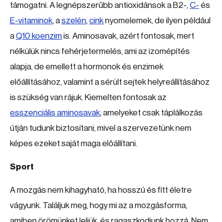
támogatni. A legnépszerűbb antioxidánsok a B2-,
C-
és
E-vitaminok
, a
szelén
,
cink
nyomelemek, de ilyen például
a
Q10 koenzim
is. Aminosavak, azért fontosak, mert
nélkülük nincs fehérjetermelés, ami az izomépítés
alapja, de emellett a hormonok és enzimek
előállításához, valamint a sérült sejtek helyreállításához
is szükség van rájuk. Kiemelten fontosak az
esszenciális aminosavak
, amelyeket csak táplálkozás
útján tudunk biztosítani, mivel a szervezetünk nem
képes ezeket saját maga előállítani.
Sport
A mozgás nem kihagyható, ha hosszú és fitt életre
vágyunk. Találjuk meg, hogy mi az a mozgásforma,
amiben örömünket leljük, és ragaszkodjunk hozzá. Nem