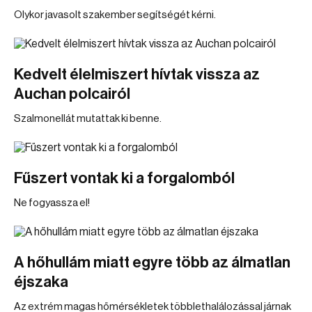
Olykor javasolt szakember segítségét kérni.
Kedvelt élelmiszert hívtak vissza az
Auchan polcairól
Szalmonellát mutattak ki benne.
Fűszert vontak ki a forgalomból
Ne fogyassza el!
A hőhullám miatt egyre több az álmatlan
éjszaka
Az extrém magas hőmérsékletek többlethalálozással járnak