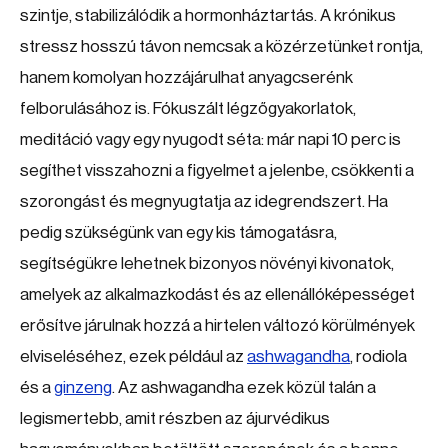
szintje, stabilizálódik a hormonháztartás. A krónikus
stressz hosszú távon nemcsak a közérzetünket rontja,
hanem komolyan hozzájárulhat anyagcserénk
felborulásához is. Fókuszált légzőgyakorlatok,
meditáció vagy egy nyugodt séta: már napi 10 perc is
segíthet visszahozni a figyelmet a jelenbe, csökkenti a
szorongást és megnyugtatja az idegrendszert. Ha
pedig szükségünk van egy kis támogatásra,
segítségükre lehetnek bizonyos növényi kivonatok,
amelyek az alkalmazkodást és az ellenállóképességet
erősítve járulnak hozzá a hirtelen változó körülmények
elviseléséhez, ezek például az
ashwagandha
, rodiola
és a
ginzeng
. Az ashwagandha ezek közül talán a
legismertebb, amit részben az ájurvédikus