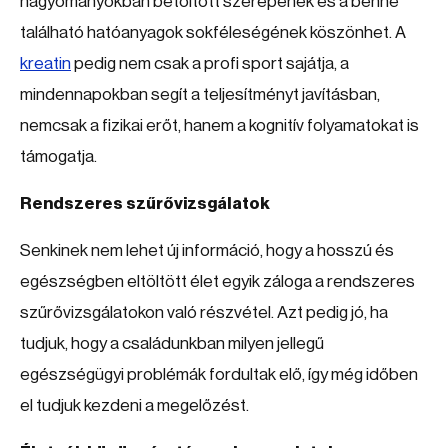
hagyományokban betöltött szerepének és a benne
található hatóanyagok sokféleségének köszönhet. A
kreatin
pedig nem csak a profi sport sajátja, a
mindennapokban segít a teljesítményt javításban,
nemcsak a fizikai erőt, hanem a kognitív folyamatokat is
támogatja.
Rendszeres szűrővizsgálatok
Senkinek nem lehet új információ, hogy a hosszú és
egészségben eltöltött élet egyik záloga a rendszeres
szűrővizsgálatokon való részvétel. Azt pedig jó, ha
tudjuk, hogy a családunkban milyen jellegű
egészségügyi problémák fordultak elő, így még időben
el tudjuk kezdeni a megelőzést.