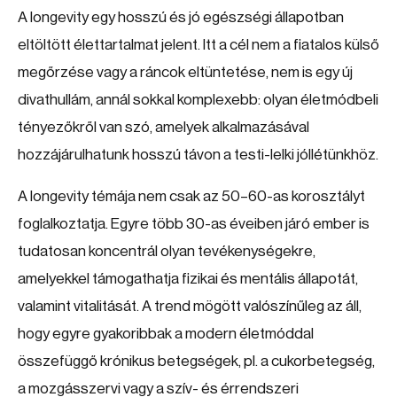
A longevity egy hosszú és jó egészségi állapotban
eltöltött élettartalmat jelent. Itt a cél nem a fiatalos külső
megőrzése vagy a ráncok eltüntetése, nem is egy új
divathullám, annál sokkal komplexebb: olyan életmódbeli
tényezőkről van szó, amelyek alkalmazásával
hozzájárulhatunk hosszú távon a testi-lelki jóllétünkhöz.
A longevity témája nem csak az 50–60-as korosztályt
foglalkoztatja. Egyre több 30-as éveiben járó ember is
tudatosan koncentrál olyan tevékenységekre,
amelyekkel támogathatja fizikai és mentális állapotát,
valamint vitalitását. A trend mögött valószínűleg az áll,
hogy egyre gyakoribbak a modern életmóddal
összefüggő krónikus betegségek, pl. a cukorbetegség,
a mozgásszervi vagy a szív- és érrendszeri