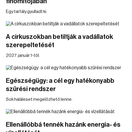
finomítójában
Egy tartály gyulladt ki.
A cirkuszokban betiltják a vadállatok
szerepeltetését
2027. január 1-től.
Egészségügy: a cél egy hatékonyabb
szűrési rendszer
Sok haláleset megelőzhető lenne.
Ellenállóbbá tennék hazánk energia- és