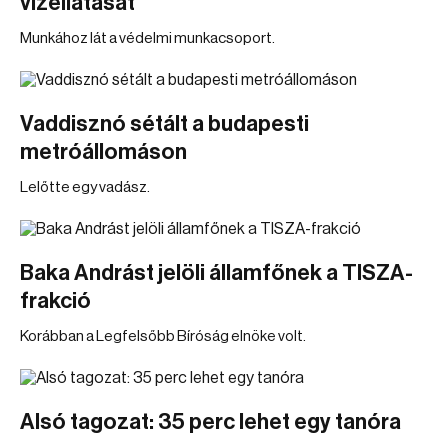
vízellátását
Munkához lát a védelmi munkacsoport.
Vaddisznó sétált a budapesti
metróállomáson
Lelőtte egy vadász.
Baka Andrást jelöli államfőnek a TISZA-
frakció
Korábban a Legfelsőbb Bíróság elnöke volt.
Alsó tagozat: 35 perc lehet egy tanóra