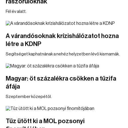
rászorulóknak
Fél év alatt.
A várandósoknak krízishálózatot hozna
létre a KDNP
Segítséget kaphatnának a nehéz helyzetben lévő kismamák.
Magyar: öt százalékra csökken a tűzifa
áfája
Szeptember közepétől.
Tűz ütött ki a MOL pozsonyi