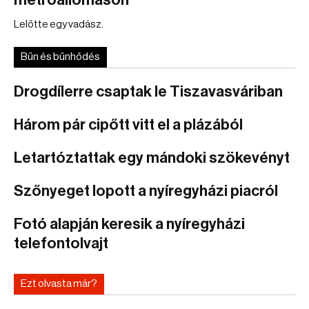
metróállomáson
Lelőtte egy vadász.
Bűn és bűnhődés
Drogdílerre csaptak le Tiszavasváriban
Három pár cipőtt vitt el a plázából
Letartóztattak egy mándoki szökevényt
Szőnyeget lopott a nyíregyházi piacról
Fotó alapján keresik a nyíregyházi
telefontolvajt
Ezt olvasta már?