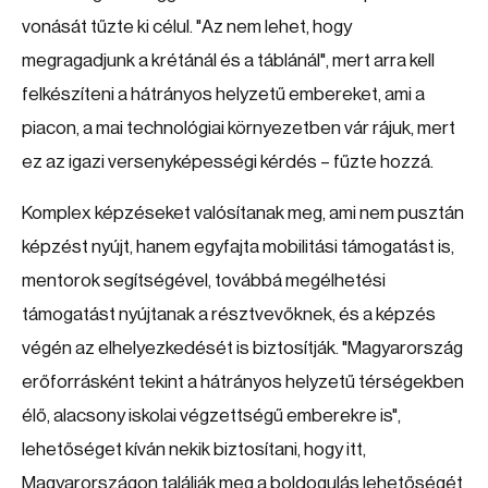
vonását tűzte ki célul. "Az nem lehet, hogy
megragadjunk a krétánál és a táblánál", mert arra kell
felkészíteni a hátrányos helyzetű embereket, ami a
piacon, a mai technológiai környezetben vár rájuk, mert
ez az igazi versenyképességi kérdés – fűzte hozzá.
Komplex képzéseket valósítanak meg, ami nem pusztán
képzést nyújt, hanem egyfajta mobilitási támogatást is,
mentorok segítségével, továbbá megélhetési
támogatást nyújtanak a résztvevőknek, és a képzés
végén az elhelyezkedését is biztosítják. "Magyarország
erőforrásként tekint a hátrányos helyzetű térségekben
élő, alacsony iskolai végzettségű emberekre is",
lehetőséget kíván nekik biztosítani, hogy itt,
Magyarországon találják meg a boldogulás lehetőségét