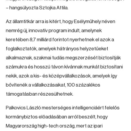
– hangsúlyozta Sztojka Attila.
Az államtitkár arra is kitért, hogy Esélyműhely néven
nemrég új, innovatív program indult, amelynek
keretében 8,7 milliárd forintot nyerhetnek el azok a
foglalkoztatók, amelyek hátrányos helyzetűeket
alkalmaznak, szakmai tudás megszerzését biztosítják
számukra és hosszú távon kívánnak munkát biztosítani
nekik, azok a kis- és középvállalkozások, amelyek így
bővítenék a vállalkozásaikat, 100 százalékos
támogatásban részesülhetnek.
Palkovics László mesterséges intelligenciáért felelős
kormánybiztos előadásában arról beszélt, hogy
Magyarország high-tech ország, mert az ipari