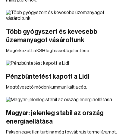
miniszterelnök.
Több gyógyszert és kevesebb
üzemanyagot vásároltunk
Megérkezett a KSH legfrissebb jelentése.
Pénzbüntetést kapott a Lidl
Megtévesztő módon kummunikált a cég.
Magyar: jelenleg stabil az ország
energiaellátása
Pakson egyetlen turbina még tovvábra is termel áramot.