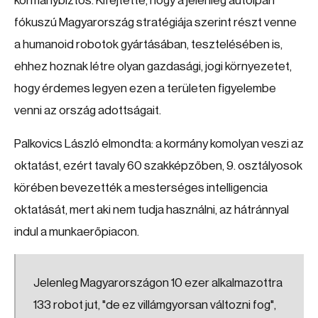
kormánybiztos. Kifejtette, hogy a jelenleg autóipari
fókuszú Magyarország stratégiája szerint részt venne
a humanoid robotok gyártásában, tesztelésében is,
ehhez hoznak létre olyan gazdasági, jogi környezetet,
hogy érdemes legyen ezen a területen figyelembe
venni az ország adottságait.
Palkovics László elmondta: a kormány komolyan veszi az
oktatást, ezért tavaly 60 szakképzőben, 9. osztályosok
körében bevezették a mesterséges intelligencia
oktatását, mert aki nem tudja használni, az hátránnyal
indul a munkaerőpiacon.
Jelenleg Magyarországon 10 ezer alkalmazottra
133 robot jut, "de ez villámgyorsan változni fog",