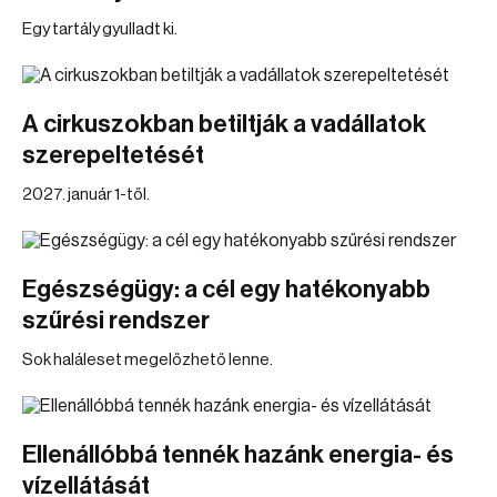
Egy tartály gyulladt ki.
A cirkuszokban betiltják a vadállatok
szerepeltetését
2027. január 1-től.
Egészségügy: a cél egy hatékonyabb
szűrési rendszer
Sok haláleset megelőzhető lenne.
Ellenállóbbá tennék hazánk energia- és
vízellátását