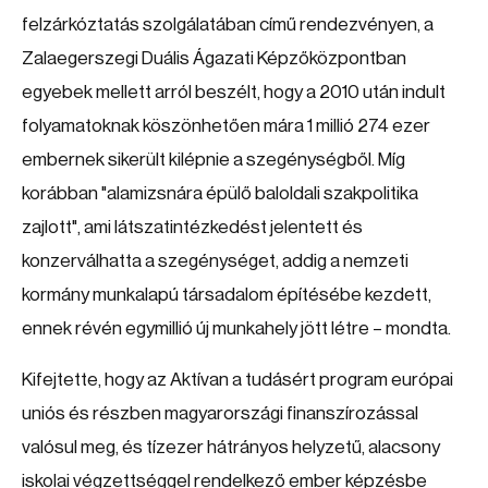
felzárkóztatás szolgálatában című rendezvényen, a
Zalaegerszegi Duális Ágazati Képzőközpontban
egyebek mellett arról beszélt, hogy a 2010 után indult
folyamatoknak köszönhetően mára 1 millió 274 ezer
embernek sikerült kilépnie a szegénységből. Míg
korábban "alamizsnára épülő baloldali szakpolitika
zajlott", ami látszatintézkedést jelentett és
konzerválhatta a szegénységet, addig a nemzeti
kormány munkalapú társadalom építésébe kezdett,
ennek révén egymillió új munkahely jött létre – mondta.
Kifejtette, hogy az Aktívan a tudásért program európai
uniós és részben magyarországi finanszírozással
valósul meg, és tízezer hátrányos helyzetű, alacsony
iskolai végzettséggel rendelkező ember képzésbe