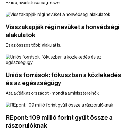
Ez is a javaslatcsomag része.
Visszakapják régi nevüket a honvédségi
alakulatok
És az összes többi alakulat is.
Uniós források: fókuszban a közlekedés
és az egészségügy
Átalakítják az országot - mondta a miniszterelnök.
REpont: 109 millió forint gyűlt össze a
rászorulóknak