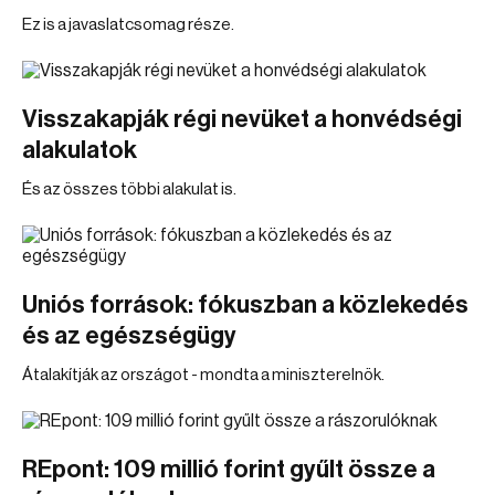
Ez is a javaslatcsomag része.
Visszakapják régi nevüket a honvédségi
alakulatok
És az összes többi alakulat is.
Uniós források: fókuszban a közlekedés
és az egészségügy
Átalakítják az országot - mondta a miniszterelnök.
REpont: 109 millió forint gyűlt össze a