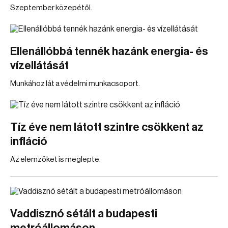
Szeptember közepétől.
Ellenállóbbá tennék hazánk energia- és
vízellátását
Munkához lát a védelmi munkacsoport.
Tíz éve nem látott szintre csökkent az
infláció
Az elemzőket is meglepte.
Vaddisznó sétált a budapesti