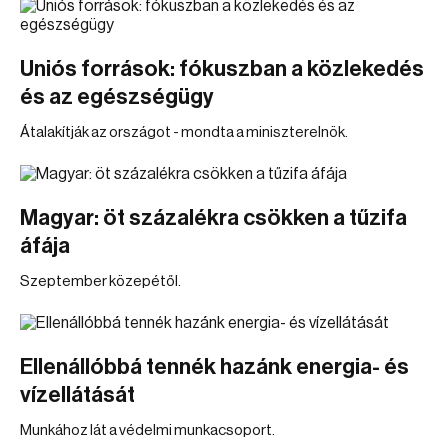
Uniós források: fókuszban a közlekedés
és az egészségügy
Átalakítják az országot - mondta a miniszterelnök.
Magyar: öt százalékra csökken a tűzifa
áfája
Szeptember közepétől.
Ellenállóbbá tennék hazánk energia- és
vízellátását
Munkához lát a védelmi munkacsoport.