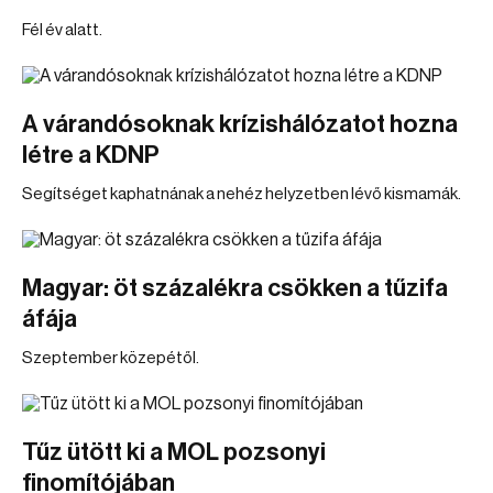
Fél év alatt.
A várandósoknak krízishálózatot hozna
létre a KDNP
Segítséget kaphatnának a nehéz helyzetben lévő kismamák.
Magyar: öt százalékra csökken a tűzifa
áfája
Szeptember közepétől.
Tűz ütött ki a MOL pozsonyi
finomítójában