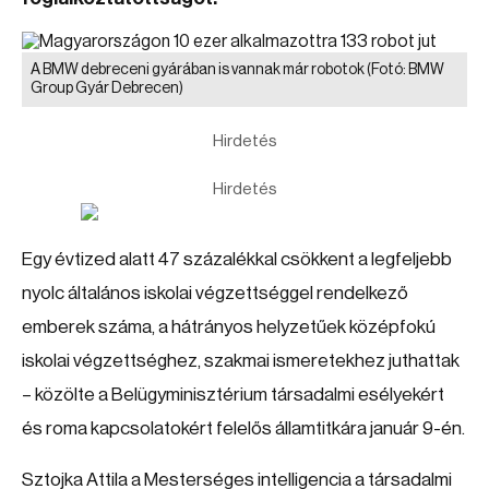
A BMW debreceni gyárában is vannak már robotok
(Fotó: BMW
Group Gyár Debrecen)
Hirdetés
Hirdetés
Egy évtized alatt 47 százalékkal csökkent a legfeljebb
nyolc általános iskolai végzettséggel rendelkező
emberek száma, a hátrányos helyzetűek középfokú
iskolai végzettséghez, szakmai ismeretekhez juthattak
– közölte a Belügyminisztérium társadalmi esélyekért
és roma kapcsolatokért felelős államtitkára január 9-én.
Sztojka Attila a Mesterséges intelligencia a társadalmi