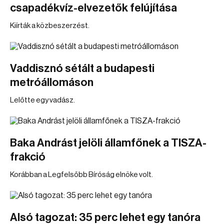
csapadékvíz-elvezetők felújítása
Kiírták a közbeszerzést.
Vaddisznó sétált a budapesti
metróállomáson
Lelőtte egy vadász.
Baka Andrást jelöli államfőnek a TISZA-
frakció
Korábban a Legfelsőbb Bíróság elnöke volt.
Alsó tagozat: 35 perc lehet egy tanóra