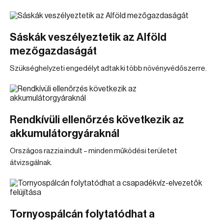
Sáskák veszélyeztetik az Alföld
mezőgazdaságát
Szükséghelyzeti engedélyt adtak ki több növényvédőszerre.
Rendkívüli ellenőrzés következik az
akkumulátorgyáraknál
Országos razzia indult – minden működési területet
átvizsgálnak.
Tornyospálcán folytatódhat a