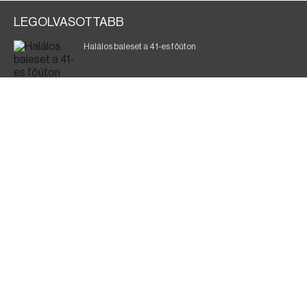
LEGOLVASOTTABB
Halálos baleset a 41-es főúton
700 megawattot spóroltak össze a magyarok
Fák égnek Tyukod és Nagyecsed között
Magyar Péter: nemzeti összefogásra van szükség
Fürdőző után kutatnak Tiszakóródnál