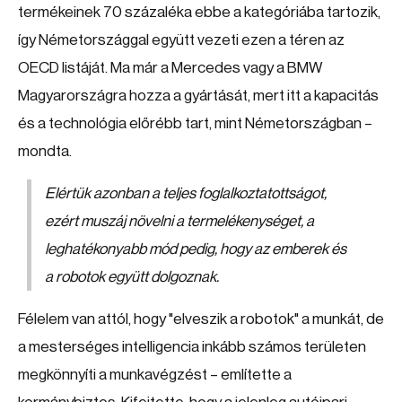
termékeinek 70 százaléka ebbe a kategóriába tartozik,
így Németországgal együtt vezeti ezen a téren az
OECD listáját. Ma már a Mercedes vagy a BMW
Magyarországra hozza a gyártását, mert itt a kapacitás
és a technológia előrébb tart, mint Németországban –
mondta.
Elértük azonban a teljes foglalkoztatottságot,
ezért muszáj növelni a termelékenységet, a
leghatékonyabb mód pedig, hogy az emberek és
a robotok együtt dolgoznak.
Félelem van attól, hogy "elveszik a robotok" a munkát, de
a mesterséges intelligencia inkább számos területen
megkönnyíti a munkavégzést – említette a