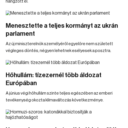
hangzott el.
Menesztette a teljes kormányt az ukrán
parlament
Az új miniszterelnök személyéről egyelőre nem született
végleges döntés, négyen lehetnek esélyesek a posztra.
Hőhullám: tízezernél több áldozat
Európában
A június végi hőhullám szinte teljes egészében az emberi
tevékenység okozta klímaváltozás következménye.