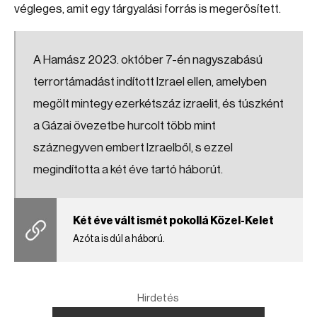
végleges, amit egy tárgyalási forrás is megerősített.
A Hamász 2023. október 7-én nagyszabású
terrortámadást indított Izrael ellen, amelyben
megölt mintegy ezerkétszáz izraelit, és túszként
a Gázai övezetbe hurcolt több mint
száznegyven embert Izraelből, s ezzel
megindította a két éve tartó háborút.
Két éve vált ismét pokollá Közel-Kelet
Azóta is dúl a háború.
Hirdetés