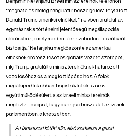
Benjamin Netanjahu izraeli miniszterelnök telefonon
"megható és meleg hangulatú" beszélgetést folytatott
Donald Trump amerikai elnökkel, "melyben gratuláltak
egymásnak a történelmi jelentőségű megállapodás
aláírásához, amely minden túsz szabadon bocsátását
biztosítja." Netanjahu megköszönte az amerikai
elnöknek erőfeszítését és globális vezető szerepét,
míg Trump gratulált a miniszterelnöknek határozott
vezetéséhez és a megtett lépéseihez. A felek
megállapodtak abban, hogy folytatják szoros
együttműködésüket, s az izraeli miniszterelnök
meghívta Trumpot, hogy mondjon beszédet az izraeli
parlamentben, a kneszetben.
A Hamásszal kötött alku első szakasza a gázai