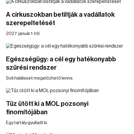
A cirkuszokban betiltják a vadállatok
szerepeltetését
2027. január 1-től.
Egészségügy: a cél egy hatékonyabb
szűrési rendszer
Sok haláleset megelőzhető lenne.
Tűz ütött ki a MOL pozsonyi
finomítójában
Egy tartály gyulladt ki.