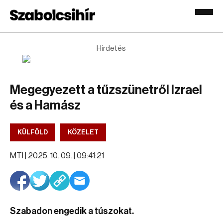
Hirdetés
Megegyezett a tűzszünetről Izrael
és a Hamász
KÜLFÖLD
KÖZÉLET
MTI |
2025. 10. 09. | 09:41:21
Szabadon engedik a túszokat.