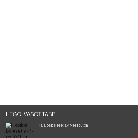
LEGOLVASOTTABB
Halálos baleset a 41-es főúton