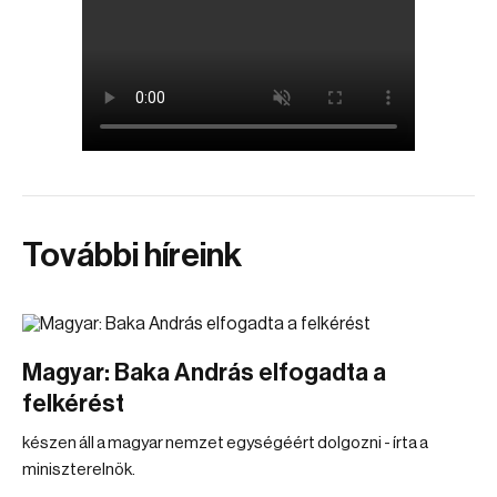
További híreink
Magyar: Baka András elfogadta a
felkérést
készen áll a magyar nemzet egységéért dolgozni - írta a
miniszterelnök.