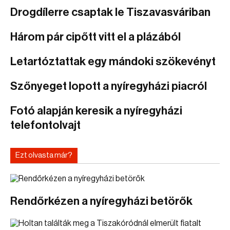
Drogdílerre csaptak le Tiszavasváriban
Három pár cipőtt vitt el a plázából
Letartóztattak egy mándoki szökevényt
Szőnyeget lopott a nyíregyházi piacról
Fotó alapján keresik a nyíregyházi
telefontolvajt
Ezt olvasta már?
Rendőrkézen a nyíregyházi betörők