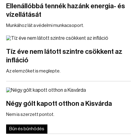
Ellenállóbbá tennék hazánk energia- és
vízellátását
Munkához lát a védelmi munkacsoport.
Tíz éve nem látott szintre csökkent az
infláció
Az elemzőket is meglepte.
Négy gólt kapott otthon a Kisvárda
Nem is szerzett pontot.
Bűn és bűnhődés