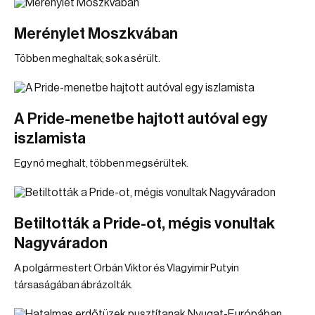
Merénylet Moszkvában
Többen meghaltak; sok a sérült.
A Pride-menetbe hajtott autóval egy
iszlamista
Egy nő meghalt, többen megsérültek.
Betiltották a Pride-ot, mégis vonultak
Nagyváradon
A polgármestert Orbán Viktor és Vlagyimir Putyin
társaságában ábrázolták.