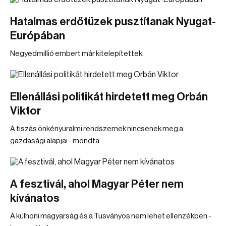
Hatalmas erdőtüzek pusztítanak Nyugat-
Európában
Negyedmillió embert már kitelepítettek.
Ellenállási politikát hirdetett meg Orbán
Viktor
A tiszás önkényuralmi rendszernek nincsenek meg a
gazdasági alapjai - mondta.
A fesztivál, ahol Magyar Péter nem
kívánatos
A külhoni magyarság és a Tusványos nem lehet ellenzékben -