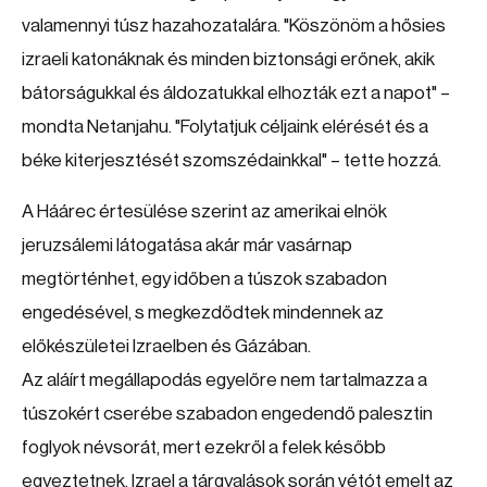
valamennyi túsz hazahozatalára. "Köszönöm a hősies
izraeli katonáknak és minden biztonsági erőnek, akik
bátorságukkal és áldozatukkal elhozták ezt a napot" –
mondta Netanjahu. "Folytatjuk céljaink elérését és a
béke kiterjesztését szomszédainkkal" – tette hozzá.
A Háárec értesülése szerint az amerikai elnök
jeruzsálemi látogatása akár már vasárnap
megtörténhet, egy időben a túszok szabadon
engedésével, s megkezdődtek mindennek az
előkészületei Izraelben és Gázában.
Az aláírt megállapodás egyelőre nem tartalmazza a
túszokért cserébe szabadon engedendő palesztin
foglyok névsorát, mert ezekről a felek később
egyeztetnek. Izrael a tárgyalások során vétót emelt az