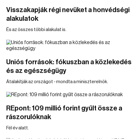
Visszakapják régi nevüket a honvédségi
alakulatok
És az összes többi alakulat is.
Uniós források: fókuszban a közlekedés
és az egészségügy
Átalakítják az országot - mondta a miniszterelnök.
REpont: 109 millió forint gyűlt össze a
rászorulóknak
Fél év alatt.