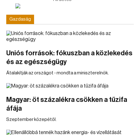
Gazdaság
Uniós források: fókuszban a közlekedés
és az egészségügy
Átalakítják az országot - mondta a miniszterelnök.
Magyar: öt százalékra csökken a tűzifa
áfája
Szeptember közepétől.