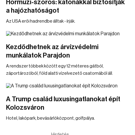
Hormuzi-szoros: katonákkal biztosítják
a hajózhatóságot
Az USA erői hadrendbe álltak - írják.
Kezdődhetnek az árvízvédelmi
munkálatok Parajdon
A rendszer többek között egy 12 méteres gátból,
záportározóból, föld alatti vízelvezető csatornából áll.
A Trump család luxusingatlanokat épít
Kolozsváron
Hotel, lakópark, bevásárlóközpont, golfpálya.
Hirdetés