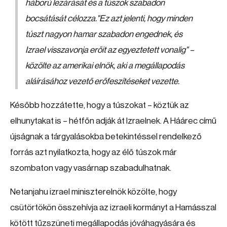
háború lezárását és a túszok szabadon
bocsátását célozza."Ez azt jelenti, hogy minden
túszt nagyon hamar szabadon engednek, és
Izrael visszavonja erőit az egyeztetett vonalig" –
közölte az amerikai elnök, aki a megállapodás
aláírásához vezető erőfeszítéseket vezette.
Később hozzátette, hogy a túszokat – köztük az
elhunytakat is – hétfőn adják át Izraelnek. A Háárec című
újságnak a tárgyalásokba betekintéssel rendelkező
forrás azt nyilatkozta, hogy az élő túszok már
szombaton vagy vasárnap szabadulhatnak.
Netanjahu izrael miniszterelnök közölte, hogy
csütörtökön összehívja az izraeli kormányt a Hamásszal
kötött tűzszüneti megállapodás jóváhagyására és