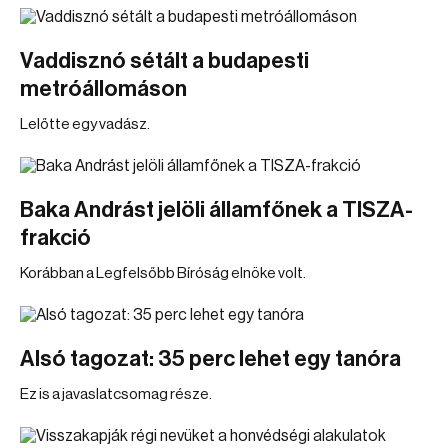
Vaddisznó sétált a budapesti
metróállomáson
Lelőtte egy vadász.
Baka Andrást jelöli államfőnek a TISZA-
frakció
Korábban a Legfelsőbb Bíróság elnöke volt.
Alsó tagozat: 35 perc lehet egy tanóra
Ez is a javaslatcsomag része.