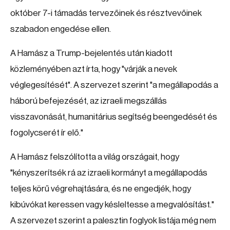
október 7-i támadás tervezőinek és résztvevőinek
szabadon engedése ellen.
A Hamász a Trump-bejelentés után kiadott
közleményében azt írta, hogy "várják a nevek
véglegesítését". A szervezet szerint "a megállapodás a
háború befejezését, az izraeli megszállás
visszavonását, humanitárius segítség beengedését és
fogolycserét ír elő."
A Hamász felszólította a világ országait, hogy
"kényszerítsék rá az izraeli kormányt a megállapodás
teljes körű végrehajtására, és ne engedjék, hogy
kibúvókat keressen vagy késleltesse a megvalósítást."
A szervezet szerint a palesztin foglyok listája még nem