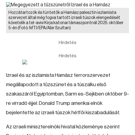
Hozzátartozók és tüntetők a Hamász palesztin iszlamista
szervezet által még fogva tartott izraeli túszok elengedését
követelik a tel-avivi Kirja katonai támaszpontnál 2025. október
5-én
(Fotó: MTI/EPA/Abir Szultan)
Hirdetés
Hirdetés
Izrael és az iszlamista Hamász terrorszervezet
megállapodott a tűzszünet és a túszalku első
szakaszáról Egyiptomban, Sarm es-Sejkben október 9-
re virradó éjjel. Donald Trump amerikai elnök
bejelentette az izraeli túszok hétfői kiszabadulását.
Az izraeli miniszterelnöki hivatal közleménye szerint