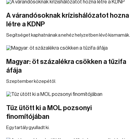
A várandósoknak krízishálózatot hozna
létre a KDNP
Segítséget kaphatnának a nehéz helyzetben lévő kismamák.
Magyar: öt százalékra csökken a tűzifa
áfája
Szeptember közepétől.
Tűz ütött ki a MOL pozsonyi
finomítójában
Egy tartály gyulladt ki.