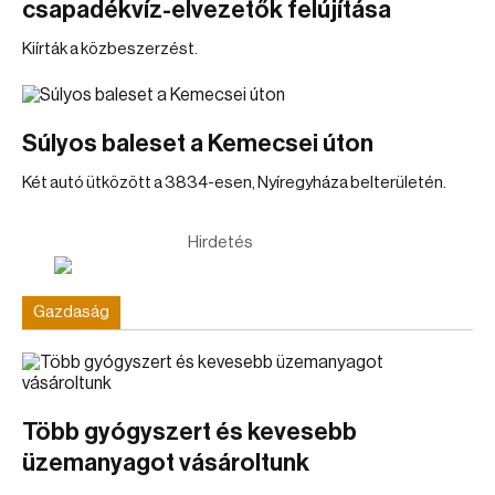
csapadékvíz-elvezetők felújítása
Kiírták a közbeszerzést.
Súlyos baleset a Kemecsei úton
Két autó ütközött a 3834-esen, Nyíregyháza belterületén.
Hirdetés
Gazdaság
Több gyógyszert és kevesebb
üzemanyagot vásároltunk