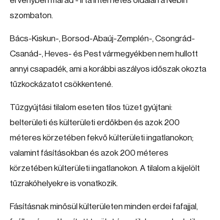
érvényben marad - írta internetes oldalán a Nébih
szombaton.
Bács-Kiskun-, Borsod-Abaúj-Zemplén-, Csongrád-
Csanád-, Heves- és Pest vármegyékben nem hullott
annyi csapadék, ami a korábbi aszályos időszak okozta
tűzkockázatot csökkentené.
Tűzgyújtási tilalom eseten tilos tüzet gyújtani:
belterületi és külterületi erdőkben és azok 200
méteres körzetében fekvő külterületi ingatlanokon;
valamint fásításokban és azok 200 méteres
körzetében külterületi ingatlanokon. A tilalom a kijelölt
tűzrakóhelyekre is vonatkozik.
Fásításnak minősül külterületen minden erdei fafajjal,