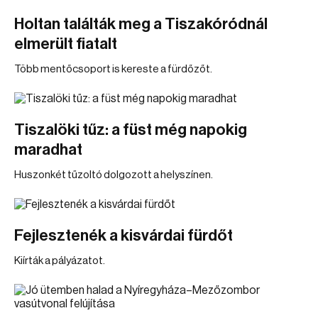
Holtan találták meg a Tiszakóródnál
elmerült fiatalt
Több mentőcsoport is kereste a fürdőzőt.
Tiszalöki tűz: a füst még napokig
maradhat
Huszonkét tűzoltó dolgozott a helyszínen.
Fejlesztenék a kisvárdai fürdőt
Kiírták a pályázatot.