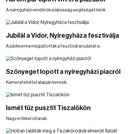
A nyíregyházi rendőrök a lakosság segítségét kérik.
Jubilál a Vidor, Nyíregyháza fesztiválja
A jubileumra megújították a fesztivál arculatát is.
Szőnyeget lopott a nyíregyházi piacról
Kamerafelvétel alapján keresik.
Ismét tűz pusztít Tiszalökön
Nagy erőkkel oltanak.