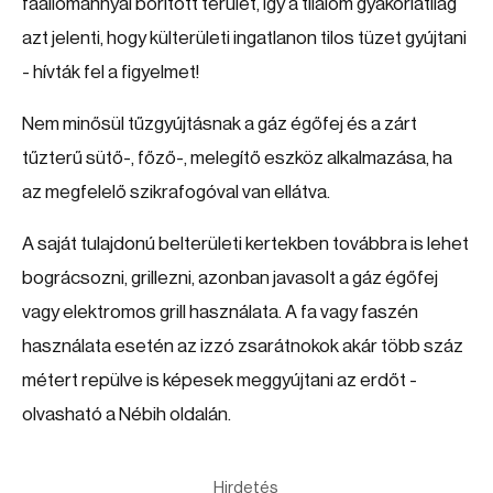
faállománnyal borított terület, így a tilalom gyakorlatilag
azt jelenti, hogy külterületi ingatlanon tilos tüzet gyújtani
- hívták fel a figyelmet!
Nem minősül tűzgyújtásnak a gáz égőfej és a zárt
tűzterű sütő-, főző-, melegítő eszköz alkalmazása, ha
az megfelelő szikrafogóval van ellátva.
A saját tulajdonú belterületi kertekben továbbra is lehet
bográcsozni, grillezni, azonban javasolt a gáz égőfej
vagy elektromos grill használata. A fa vagy faszén
használata esetén az izzó zsarátnokok akár több száz
métert repülve is képesek meggyújtani az erdőt -
olvasható a Nébih oldalán.
Hirdetés