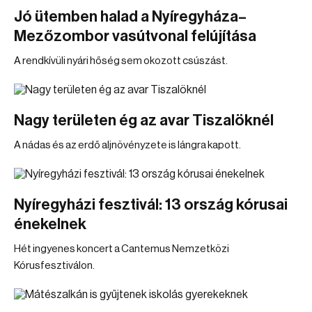
Jó ütemben halad a Nyíregyháza–
Mezőzombor vasútvonal felújítása
A rendkívüli nyári hőség sem okozott csúszást.
Nagy területen ég az avar Tiszalöknél
A nádas és az erdő aljnövényzete is lángra kapott.
Nyíregyházi fesztivál: 13 ország kórusai
énekelnek
Hét ingyenes koncert a Cantemus Nemzetközi
Kórusfesztiválon.