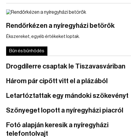
Rendőrkézen a nyíregyházi betörők
Ékszereket, egyéb értékeket loptak.
Bűn és bűnhődés
Drogdílerre csaptak le Tiszavasváriban
Három pár cipőtt vitt el a plázából
Letartóztattak egy mándoki szökevényt
Szőnyeget lopott a nyíregyházi piacról
Fotó alapján keresik a nyíregyházi
telefontolvajt