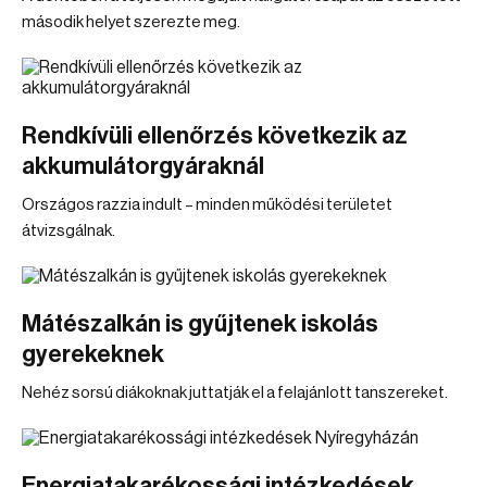
második helyet szerezte meg.
Rendkívüli ellenőrzés következik az
akkumulátorgyáraknál
Országos razzia indult – minden működési területet
átvizsgálnak.
Mátészalkán is gyűjtenek iskolás
gyerekeknek
Nehéz sorsú diákoknak juttatják el a felajánlott tanszereket.
Energiatakarékossági intézkedések