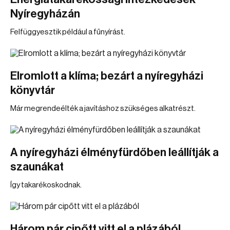
Nyíregyházán
Felfüggyesztik például a fűnyírást.
Elromlott a klíma; bezárt a nyíregyházi
könyvtár
Már megrendeélték a javításhoz szükséges alkatrészt.
A nyíregyházi élményfürdőben leállítják a
szaunákat
Így takarékoskodnak.
Három pár cipőtt vitt el a plázából