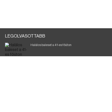
LEGOLVASOTTABB
Halálos baleset a 41-es főúton
Gyász: elhunyt az olaszok legendás labdarúgója
Magyar Péter: ülésezett a Kormányzati Védelmi
Munkacsoport
Fák égnek Tyukod és Nagyecsed között