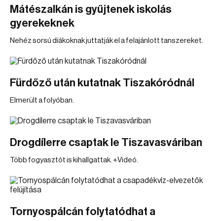
Mátészalkán is gyűjtenek iskolás
gyerekeknek
Nehéz sorsú diákoknak juttatják el a felajánlott tanszereket.
Fürdőző után kutatnak Tiszakóródnál
Elmerült a folyóban.
Drogdílerre csaptak le Tiszavasváriban
Több fogyasztót is kihallgattak. +Videó.
Tornyospálcán folytatódhat a