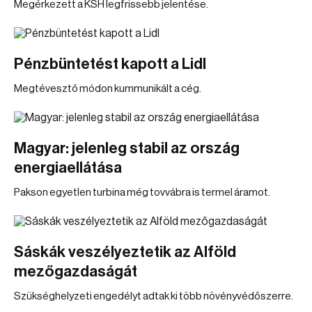
Megérkezett a KSH legfrissebb jelentése.
Pénzbüntetést kapott a Lidl
Megtévesztő módon kummunikált a cég.
Magyar: jelenleg stabil az ország
energiaellátása
Pakson egyetlen turbina még tovvábra is termel áramot.
Sáskák veszélyeztetik az Alföld
mezőgazdaságát
Szükséghelyzeti engedélyt adtak ki több növényvédőszerre.