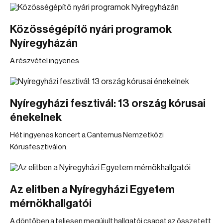
Közösségépítő nyári programok
Nyíregyházán
A részvétel ingyenes.
Nyíregyházi fesztivál: 13 ország kórusai
énekelnek
Hét ingyenes koncert a Cantemus Nemzetközi
Kórusfesztiválon.
Az elitben a Nyíregyházi Egyetem
mérnökhallgatói
A döntőben a teljesen megújult hallgatói csapat az összetett