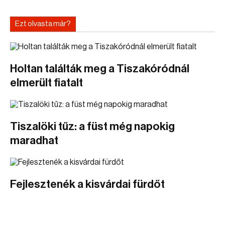
Ezt olvasta már?
Holtan találták meg a Tiszakóródnál
elmerült fiatalt
Tiszalöki tűz: a füst még napokig
maradhat
Fejlesztenék a kisvárdai fürdőt