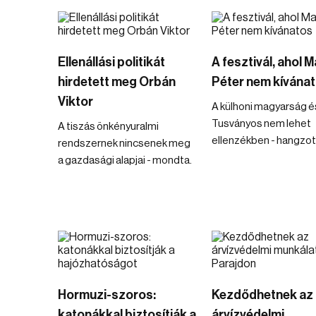
Ellenállási politikát
A fesztivál, ahol 
hirdetett meg Orbán
Péter nem kívána
Viktor
A külhoni magyarság é
Tusványos nem lehet
A tiszás önkényuralmi
ellenzékben - hangzott
rendszernek nincsenek meg
a gazdasági alapjai - mondta.
Hormuzi-szoros:
Kezdődhetnek az
katonákkal biztosítják a
árvízvédelmi