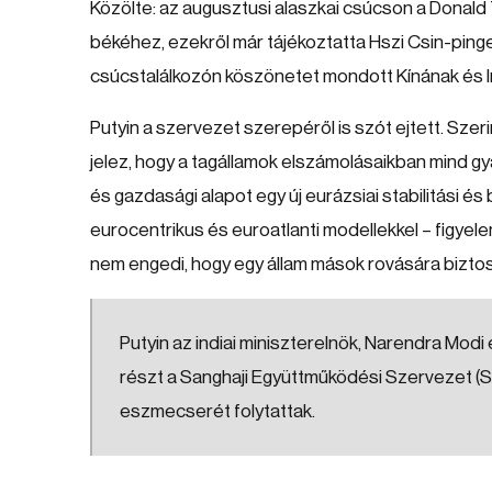
Közölte: az augusztusi alaszkai csúcson a Donald 
békéhez, ezekről már tájékoztatta Hszi Csin-pinge
csúcstalálkozón köszönetet mondott Kínának és In
Putyin a szervezet szerepéről is szót ejtett. Szeri
jelez, hogy a tagállamok elszámolásaikban mind gya
és gazdasági alapot egy új eurázsiai stabilitási é
eurocentrikus és euroatlanti modellekkel – figyel
nem engedi, hogy egy állam mások rovására biztosí
Putyin az indiai miniszterelnök, Narendra Modi
részt a Sanghaji Együttműködési Szervezet (SC
eszmecserét folytattak.