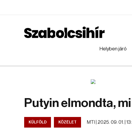
Helyben járó
Putyin elmondta, mi
MTI |
2025. 09. 01. | 1
KÜLFÖLD
KÖZÉLET