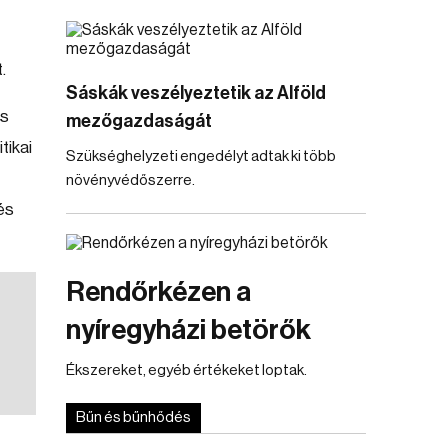
.
Sáskák veszélyeztetik az Alföld
is
mezőgazdaságát
tikai
Szükséghelyzeti engedélyt adtak ki több
növényvédőszerre.
és
Rendőrkézen a
nyíregyházi betörők
Ékszereket, egyéb értékeket loptak.
Bűn és bűnhődés