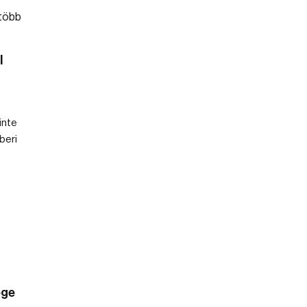
l
inte
beri
ége