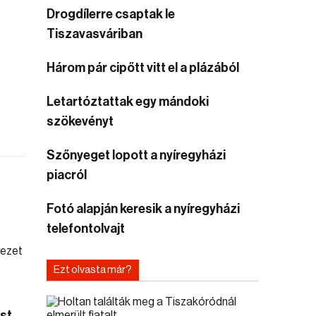
Drogdílerre csaptak le
Tiszavasváriban
Három pár cipőtt vitt el a plázából
Letartóztattak egy mándoki
szökevényt
Szőnyeget lopott a nyíregyházi
piacról
Fotó alapján keresik a nyíregyházi
telefontolvajt
Ezt olvasta már?
st