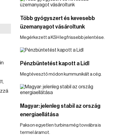
Több gyógyszert és kevesebb
üzemanyagot vásároltunk
Megérkezett a KSH legfrissebb jelentése.
in
Pénzbüntetést kapott a Lidl
Megtévesztő módon kummunikált a cég.
t,
ozzá
Magyar: jelenleg stabil az ország
energiaellátása
Pakson egyetlen turbina még tovvábra is
termel áramot.