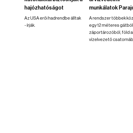
hajózhatóságot
munkálatok Paraj
Az USA erői hadrendbe álltak
A rendszer többek kö
- írják.
egy 12 méteres gátból
záportározóból, föld al
vízelvezető csatornából