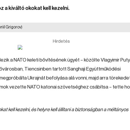
a kiváltó okokat kell kezelni.
iil Grigorov)
Hirdetés
zik a NATO keleti bővítésének ügyét – közölte Vlagyimir Puty
tővárosban, Tiencsinben tartott Sanghaji Együttműködési
egpróbálta Ukrajnát befolyása alá vonni, majd arra törekedet
llamok vezette NATO katonai szövetséghez csábítsa – tette h
at kell kezelni, és helyre kell állítani a biztonságban a méltányos