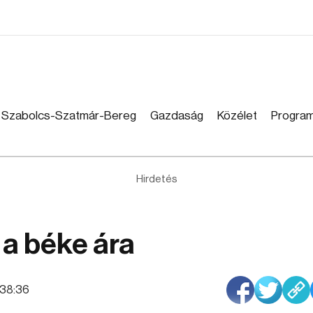
Szabolcs-Szatmár-Bereg
Gazdaság
Közélet
Progra
Hirdetés
 a béke ára
3:38:36