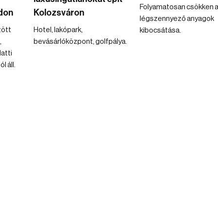
Folyamatosan csökken a
don
Kolozsváron
légszennyező anyagok
zött
Hotel, lakópark,
kibocsátása.
,
bevásárlóközpont, golfpálya.
atti
 áll.