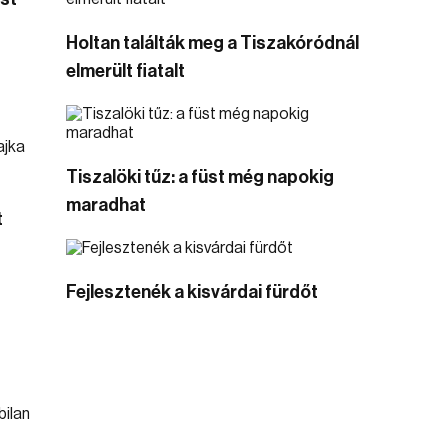
Holtan találták meg a Tiszakóródnál
elmerült fiatalt
Tiszalöki tűz: a füst még napokig
maradhat
t
Fejlesztenék a kisvárdai fürdőt