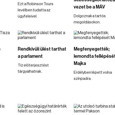
Ezt a Robinson Tours
vezet be a MÁV
levélben tudatta az
Dolgoznak a tartós
ügyfeleivel.
megoldásokon.
e
Rendkívüli ülést tarthat
Megfenyegették;
a parlament
lemondta fellépésé
Majka
Tíz előterjesztést
tárgyalhatnak.
Erdélyben lépett volna
színpadra.