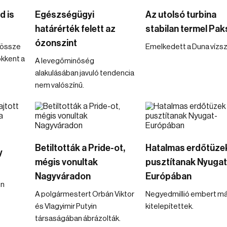
d is
Egészségügyi
Az utolsó turbina
határérték felett az
stabilan termel Pa
ózonszint
ndössze
Emelkedett a Duna vízszi
ökkent a
A levegőminőség
alakulásában javuló tendencia
nem valószínű.
Betiltották a Pride-ot,
Hatalmas erdőtüze
y
mégis vonultak
pusztítanak Nyugat
Nagyváradon
Európában
en
A polgármestert Orbán Viktor
Negyedmillió embert má
és Vlagyimir Putyin
kitelepítettek.
társaságában ábrázolták.