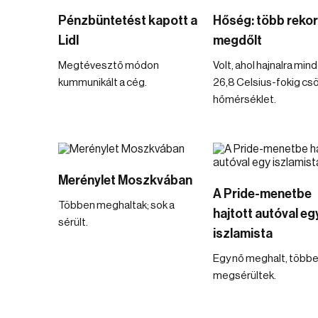
Pénzbüntetést kapott a
Hőség: több rekor
Lidl
megdőlt
Megtévesztő módon
Volt, ahol hajnalra mi
kummunikált a cég.
26,8 Celsius-fokig cs
hőmérséklet.
Merénylet Moszkvában
A Pride-menetbe
Többen meghaltak; sok a
hajtott autóval eg
sérült.
iszlamista
Egy nő meghalt, több
megsérültek.