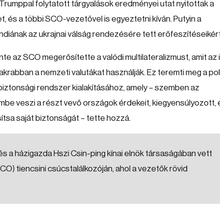
Trumppal folytatott tárgyalások eredményei utat nyitottak a
t, és a többi SCO-vezetővel is egyeztetni kíván. Putyin a
diának az ukrajnai válság rendezésére tett erőfeszítéseikért
nte az SCO megerősítette a valódi multilateralizmust, amit az 
krabban a nemzeti valutákat használják. Ez teremti meg a poli
s biztonsági rendszer kialakításához, amely – szemben az
embe veszi a részt vevő országok érdekeit, kiegyensúlyozott, 
tsa saját biztonságát – tette hozzá.
 és a házigazda Hszi Csin-ping kínai elnök társaságában vett
O) tiencsini csúcstalálkozóján, ahol a vezetők rövid