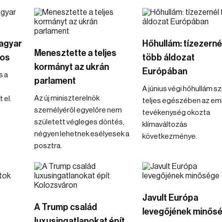
Magyar
Hőhullám: tízezerné
Menesztette a teljes
tos
több áldozat
kormányt az ukrán
Európában
s a
parlament
A június végi hőhullám sz
Az új miniszterelnök
 el.
teljes egészében az em
személyéről egyelőre nem
tevékenység okozta
született végleges döntés,
klímaváltozás
négyen lehetnek esélyesek a
következménye.
posztra.
Javult Európa
A Trump család
levegőjének minős
luxusingatlanokat épít