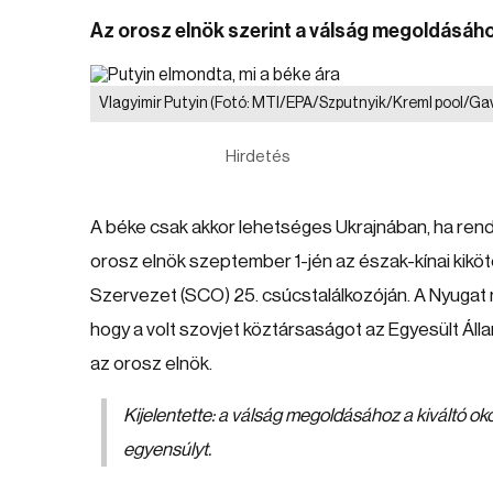
Az orosz elnök szerint a válság megoldásához 
Vlagyimir Putyin
(Fotó: MTI/EPA/Szputnyik/Kreml pool/Gavr
Hirdetés
A béke csak akkor lehetséges Ukrajnában, ha rende
orosz elnök szeptember 1-jén az észak-kínai kikö
Szervezet (SCO) 25. csúcstalálkozóján. A Nyugat m
hogy a volt szovjet köztársaságot az Egyesült Á
az orosz elnök.
Kijelentette: a válság megoldásához a kiváltó okok
egyensúlyt.