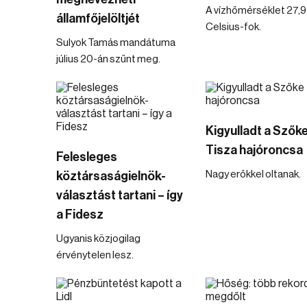
A vízhőmérséklet 27,9
államfőjelöltjét
Celsius-fok.
Sulyok Tamás mandátuma
július 20-án szűnt meg.
Kigyulladt a Szők
Tisza hajóroncsa
Felesleges
Nagy erőkkel oltanak.
köztársaságielnök-
választást tartani – így
a Fidesz
Ugyanis közjogilag
érvénytelen lesz.