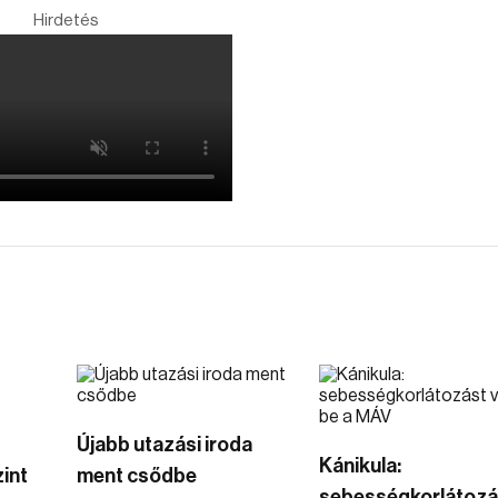
Hirdetés
Újabb utazási iroda
Kánikula:
int
ment csődbe
sebességkorlátozá