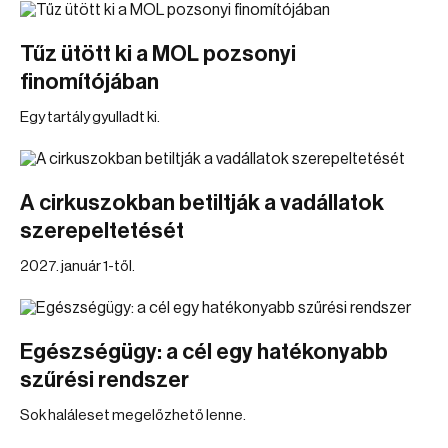
Tűz ütött ki a MOL pozsonyi
finomítójában
Egy tartály gyulladt ki.
A cirkuszokban betiltják a vadállatok
szerepeltetését
2027. január 1-től.
Egészségügy: a cél egy hatékonyabb
szűrési rendszer
Sok haláleset megelőzhető lenne.