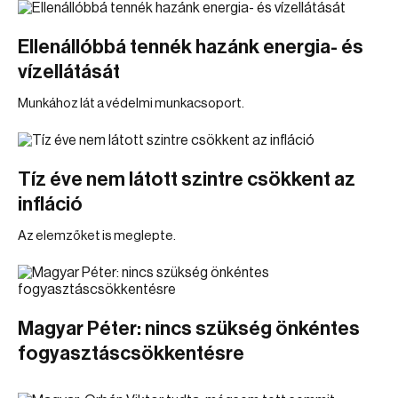
Ellenállóbbá tennék hazánk energia- és
vízellátását
Munkához lát a védelmi munkacsoport.
Tíz éve nem látott szintre csökkent az
infláció
Az elemzőket is meglepte.
Magyar Péter: nincs szükség önkéntes
fogyasztáscsökkentésre