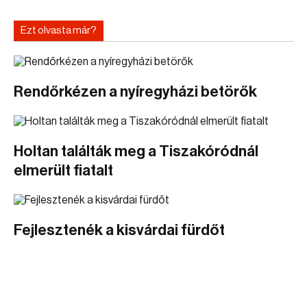
Ezt olvasta már?
Rendőrkézen a nyíregyházi betörők
Holtan találták meg a Tiszakóródnál
elmerült fiatalt
Fejlesztenék a kisvárdai fürdőt