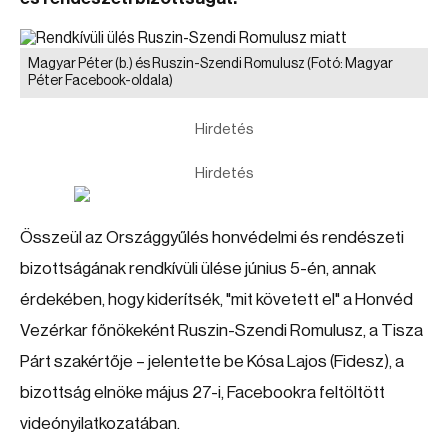
Magyar Péter (b.) és Ruszin-Szendi Romulusz
(Fotó: Magyar
Péter Facebook-oldala)
Hirdetés
Hirdetés
Összeül az Országgyűlés honvédelmi és rendészeti
bizottságának rendkívüli ülése június 5-én, annak
érdekében, hogy kiderítsék, "mit követett el" a Honvéd
Vezérkar főnökeként Ruszin-Szendi Romulusz, a Tisza
Párt szakértője – jelentette be Kósa Lajos (Fidesz), a
bizottság elnöke május 27-i, Facebookra feltöltött
videónyilatkozatában.