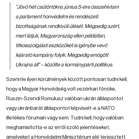
"Jövő hét csütörtökre, június 5-ére összehívtam
a parlament honvédelmi és rendészeti
bizottságának rendkívüli ülését. Mégpedig azért,
mert látjuk, Magyarország ellen példátlan,
titkosszolgálati eszközöket is igénybe vevő
lejárató kampány folyik. Mégpedig emögött
Ukrajna áll" – közölte a kormánypárti politikus.
Szerinte ilyen körülmények között pontosan tudni kell,
hogy a Magyar Honvédség volt vezérkari főnöke,
Ruszin-Szendi Romulusz valóban ukrán álláspontot
vagy ukránbarát álláspontot képviselt-e a NATO
illetékes fórumain vagy sem. Tudni kell, hogy valóban
meghamisította-e az erről szóló jelentéseket,
amelyeket a Honvédelmi Minisztérium elé terjesztett.