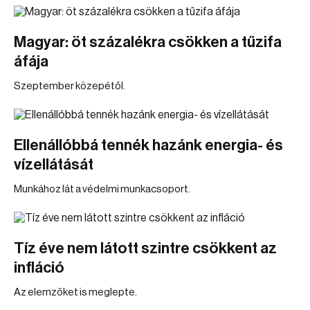
Magyar: öt százalékra csökken a tűzifa
áfája
Szeptember közepétől.
Ellenállóbbá tennék hazánk energia- és
vízellátását
Munkához lát a védelmi munkacsoport.
Tíz éve nem látott szintre csökkent az
infláció
Az elemzőket is meglepte.