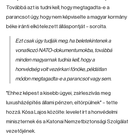
Továbbá azt is tudni kell, hogy megtagadta-e a
parancsot úgy, hogy nem képviselte a magyar kormány
béke iránti elkötelezett álláspontját – sorolta.
Ezt csak úgy tudják meg, ha beletekintenek a
vonatkozó NATO-dokumentumokba, továbbá
minden magyarnak tudnia kell, hogy a
honvédség volt vezérkari főnöke, példátlan
módon megtagadta-e a parancsot vagy sem.
"Ehhez képest a kisebb ügyei, zsírleszívás meg
luxusházépítés állami pénzen, eltörpülnek" – tette
hozzá. Kósa Lajos közölte: levelet írt a honvédelmi
miniszternek és a Katonai Nemzetbiztonsági Szolgálat
vezetőjének.