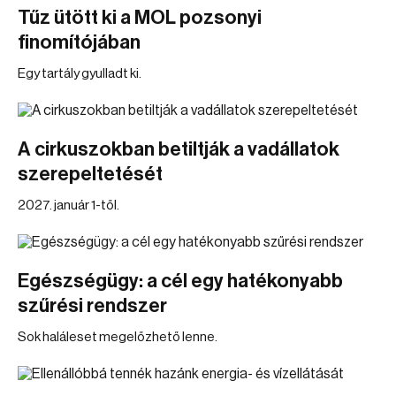
Tűz ütött ki a MOL pozsonyi
finomítójában
Egy tartály gyulladt ki.
A cirkuszokban betiltják a vadállatok
szerepeltetését
2027. január 1-től.
Egészségügy: a cél egy hatékonyabb
szűrési rendszer
Sok haláleset megelőzhető lenne.