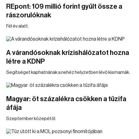
REpont: 109 millió forint gyűlt össze a
rászorulóknak
Fél év alatt.
A várandósoknak krízishálózatot hozna
létre a KDNP
Segítséget kaphatnának a nehéz helyzetben lévő kismamák.
Magyar: öt százalékra csökken a tűzifa
áfája
Szeptember közepétől.