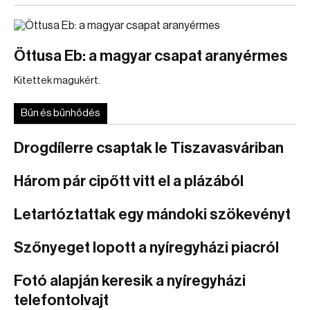
Öttusa Eb: a magyar csapat aranyérmes
Kitettek magukért.
Bűn és bűnhődés
Drogdílerre csaptak le Tiszavasváriban
Három pár cipőtt vitt el a plázából
Letartóztattak egy mándoki szökevényt
Szőnyeget lopott a nyíregyházi piacról
Fotó alapján keresik a nyíregyházi
telefontolvajt