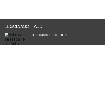
LEGOLVASOTTABB
Halálos baleset a 41-es főúton
Magyar Péter: a legkritikusabb öt nap áll előttünk
700 megawattot spóroltak össze a magyarok
Fák égnek Tyukod és Nagyecsed között