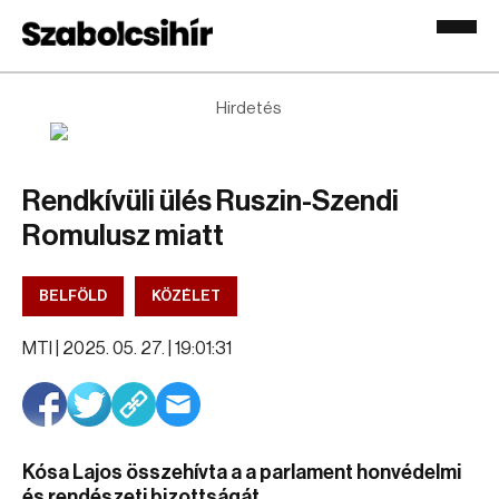
Hirdetés
Rendkívüli ülés Ruszin-Szendi
Romulusz miatt
BELFÖLD
KÖZÉLET
MTI |
2025. 05. 27. | 19:01:31
Kósa Lajos összehívta a a parlament honvédelmi
és rendészeti bizottságát.