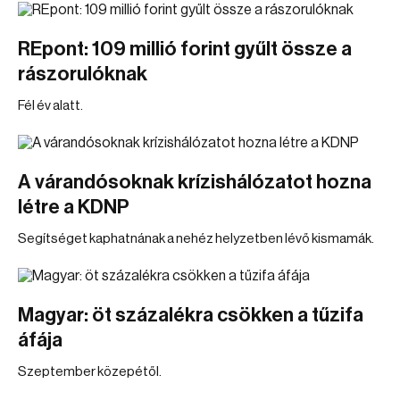
REpont: 109 millió forint gyűlt össze a
rászorulóknak
Fél év alatt.
A várandósoknak krízishálózatot hozna
létre a KDNP
Segítséget kaphatnának a nehéz helyzetben lévő kismamák.
Magyar: öt százalékra csökken a tűzifa
áfája
Szeptember közepétől.