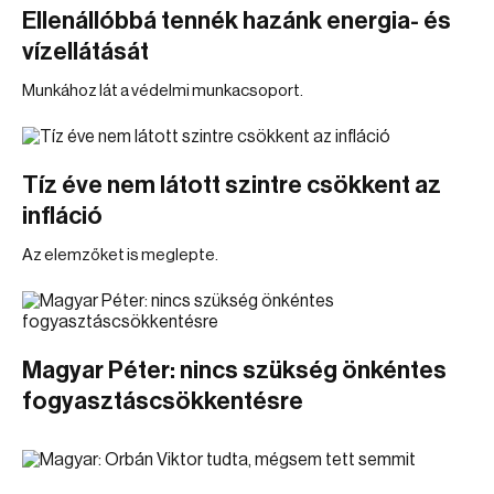
Ellenállóbbá tennék hazánk energia- és
vízellátását
Munkához lát a védelmi munkacsoport.
Tíz éve nem látott szintre csökkent az
infláció
Az elemzőket is meglepte.
Magyar Péter: nincs szükség önkéntes
fogyasztáscsökkentésre