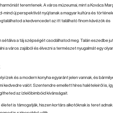
jes harmóniát teremtenek. A város múzeumai, mint a Kovács Marg
mind új perspektívát nyújtanak a magyar kultúra és történe
egtalálhatod a kedvencedet az itt található finom kávézók és
ján sétálva a táj szépségét csodálhatod meg. Talán eszedbe ju
ni a város zajából és élvezni a természet nyugalmát egy olya
elyi ízek és a modern konyha egyaránt jelen vannak, és bármil
i kedvedre valót. Szentendre emellett híres halételeiről is, íg
gítheted az ízlelőbimbóid kívánságait.
letet is támogatják, hiszen kortárs alkotóknak is teret adnak
napod is színesebbé válik.