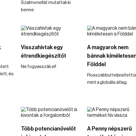
Szalmonellát mutattak ki
benne.
k
Visszahívtak egy
A magyarok nem
étrendkiegészítőt
bánnak kíméletesen
Földdel
ntett
Ne fogyasszák el!
ett, és
Rosszabbul teljesítettü
mint a globális átlag.
Több potencianövelőt
A Penny népszerű