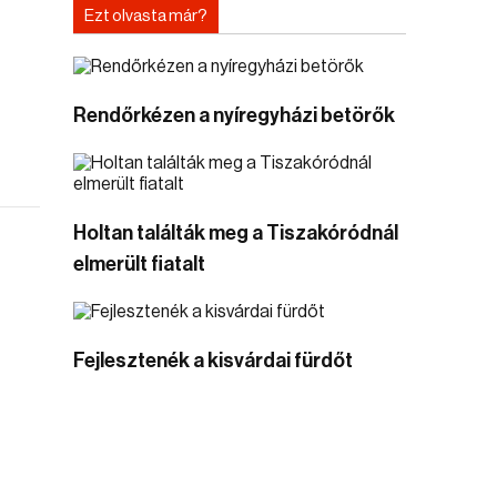
Ezt olvasta már?
Rendőrkézen a nyíregyházi betörők
Holtan találták meg a Tiszakóródnál
elmerült fiatalt
Fejlesztenék a kisvárdai fürdőt