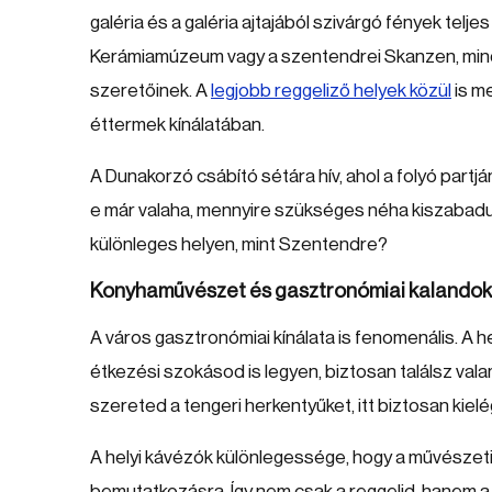
galéria és a galéria ajtajából szivárgó fények tel
Kerámiamúzeum vagy a szentendrei Skanzen, mind-
szeretőinek. A
legjobb reggeliző helyek közül
is m
éttermek kínálatában.
A Dunakorzó csábító sétára hív, ahol a folyó part
e már valaha, mennyire szükséges néha kiszabadul
különleges helyen, mint Szentendre?
Konyhaművészet és gasztronómiai kalandok
A város gasztronómiai kínálata is fenomenális. A h
étkezési szokásod is legyen, biztosan találsz valam
szereted a tengeri herkentyűket, itt biztosan kielé
A helyi kávézók különlegessége, hogy a művészeti é
bemutatkozásra. Így nem csak a reggelid, hanem a 