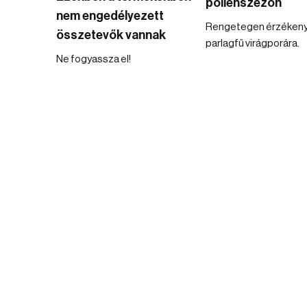
pollenszezon
nem engedélyezett
Rengetegen érzékeny
összetevők vannak
parlagfű virágporára.
Ne fogyassza el!