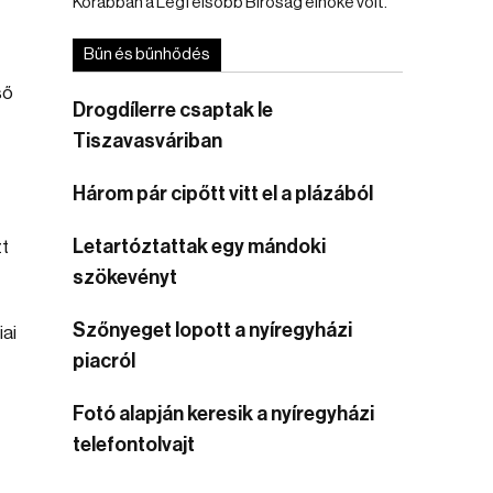
Korábban a Legfelsőbb Bíróság elnöke volt.
Bűn és bűnhődés
ső
Drogdílerre csaptak le
Tiszavasváriban
Három pár cipőtt vitt el a plázából
Letartóztattak egy mándoki
zt
szökevényt
Szőnyeget lopott a nyíregyházi
iai
piacról
Fotó alapján keresik a nyíregyházi
telefontolvajt