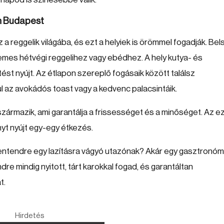
ch Budapest
 reggelik világába, és ezt a helyiek is örömmel fogadják. Bel
llemes hétvégi reggelihez vagy ebédhez. A hely kutya- és
ést nyújt. Az étlapon szereplő fogásaik között találsz
ául az avokádós toast vagy a kedvenc palacsintáik.
származik, ami garantálja a frissességet és a minőséget. Az e
nyt nyújt egy-egy étkezés.
Szentendre egy lazításra vágyó utazónak? Akár egy gasztronóm
re mindig nyitott, tárt karokkal fogad, és garantáltan
t.
Hirdetés