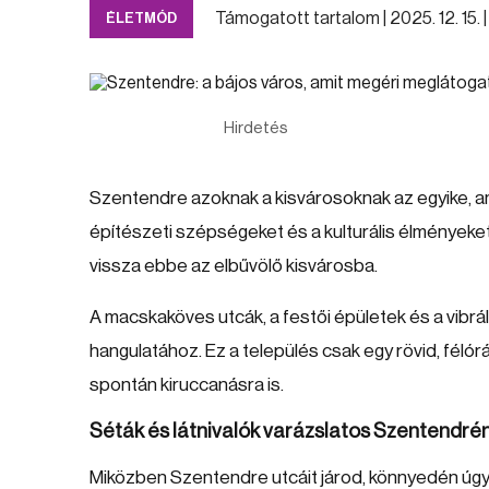
Támogatott tartalom |
2025. 12. 15. 
ÉLETMÓD
Hirdetés
Szentendre azoknak a kisvárosoknak az egyike, 
építészeti szépségeket és a kulturális élményeket.
vissza ebbe az elbűvölő kisvárosba.
A macskaköves utcák, a festői épületek és a vibrá
hangulatához. Ez a település csak egy rövid, félór
spontán kiruccanásra is.
Séták és látnivalók varázslatos Szentendré
Miközben Szentendre utcáit járod, könnyedén úgy é