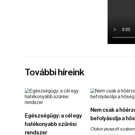
További híreink
Nem csak a hőérz
Egészségügy: a cél egy
befolyásolja a hő
hatékonyabb szűrési
Olykor javasolt szake
rendszer