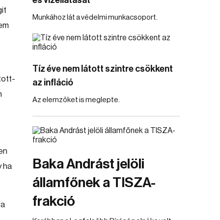
és vízellátását
it
Munkához lát a védelmi munkacsoport.
lem
Tíz éve nem látott szintre csökkent
tott-
az infláció
n
Az elemzőket is meglepte.
yen
Baka Andrást jelöli
y ha
államfőnek a TISZA-
frakció
 a