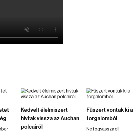
etet
Kedvelt élelmiszert
Fűszert vontak ki a
ség
hívtak vissza az Auchan
forgalomból
polcairól
mber
Ne fogyassza el!