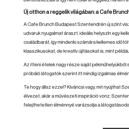
Új otthon a reggelik világában: a Cafe Brun
A Cafe Brunch Budapest Szentendrén új színt visz a
udvaruk nyugalmat áraszt, ideális helyszín egy ke
családbarát, így mindenki számára kellemes időtölt
klasszikusokat, de kreatív újításokat is, mint péld
Az itteni ételek nagy része saját pékműhelyükből 
próbáló látogatók szerint itt mindig izgalmas élmé
Te hogy állsz ezzel? Kíváncsi vagy, mit nyújthat 
élvezet, akár a művészeti inspiráció vonz, Szentend
felejthetetlen élménnyé varázsolja a látogatásoda