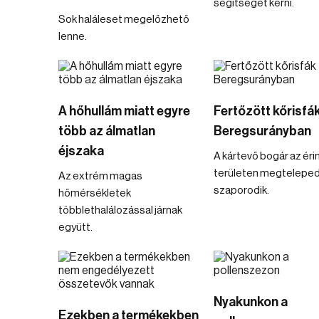
segítségét kérni.
Sok haláleset megelőzhető
lenne.
A hőhullám miatt egyre
Fertőzött kőrisfá
több az álmatlan
Beregsurányban
éjszaka
A kártevő bogár az éri
területen megteleped
Az extrém magas
szaporodik.
hőmérsékletek
többlethalálozással járnak
együtt.
Nyakunkon a
Ezekben a termékekben