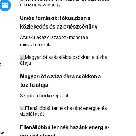
Uniós források: fókuszban a
közlekedés és az egészségügy
Átalakítják az országot - mondta a
miniszterelnök.
k
Magyar: öt százalékra csökken a
tűzifa áfája
Szeptember közepétől.
Ellenállóbbá tennék hazánk energia-
kis