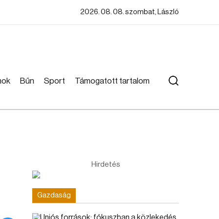
2026. 08. 08. szombat, László
mok
Bűn
Sport
Támogatott tartalom
Hirdetés
Gazdaság