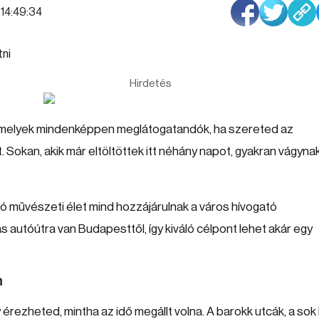
| 14:49:34
Hirdetés
amelyek mindenképpen meglátogatandók, ha szereted az
 Sokan, akik már eltöltöttek itt néhány napot, gyakran vágyna
ló művészeti élet mind hozzájárulnak a város hívogató
ás autóútra van Budapesttől, így kiváló célpont lehet akár egy
n
rezheted, mintha az idő megállt volna. A barokk utcák, a sok 