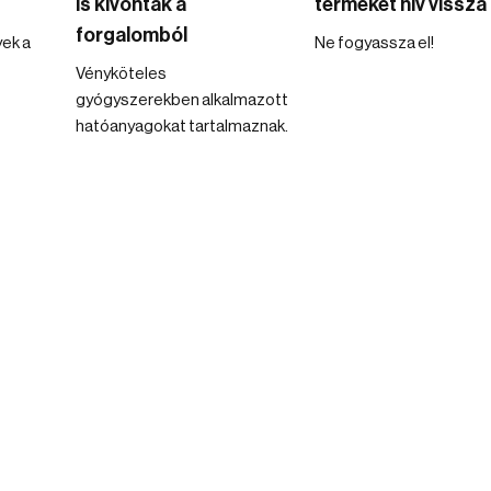
is kivontak a
terméket hív vissza
forgalomból
ek a
Ne fogyassza el!
Vényköteles
gyógyszerekben alkalmazott
hatóanyagokat tartalmaznak.