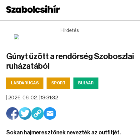
Hirdetés
Gúnyt űzött a rendőrség Szoboszlai
ruházatából
LABDARÚGÁS
SPORT
BULVÁR
|
2026. 06. 02. | 13:31:32
Sokan hajmeresztőnek nevezték az outfitjét.