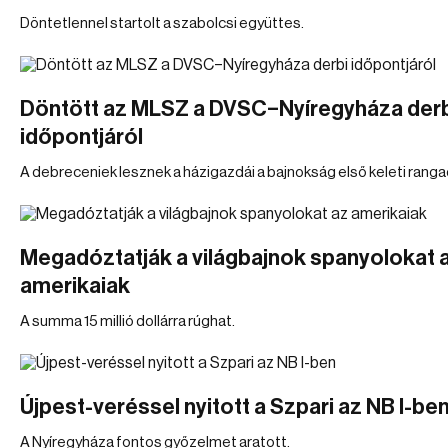
Döntetlennel startolt a szabolcsi együttes.
Döntött az MLSZ a DVSC–Nyíregyháza der
időpontjáról
A debreceniek lesznek a házigazdái a bajnokság első keleti ranga
Megadóztatják a világbajnok spanyolokat 
amerikaiak
A summa 15 millió dollárra rúghat.
Újpest-veréssel nyitott a Szpari az NB I-be
A Nyíregyháza fontos győzelmet aratott.