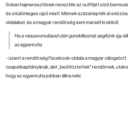
Sokan hajmeresztőnek nevezték az outfitjét a bő bermu
és a különleges cipő miatt. Mémek százai lepték el a közös
oldalakat, és a magyar rendőrség sem maradt ki ebből.
Ha a visszavonulásod után gondolkoznál, segítünk: így ál
az egyenruha
- üzent a rendőrség Facebook-oldala a magyar válogatott
csapatkapitányának, akit
„
beöltöztettek" rendőrnek, utalva
hogy az egyenruha jobban állna neki.