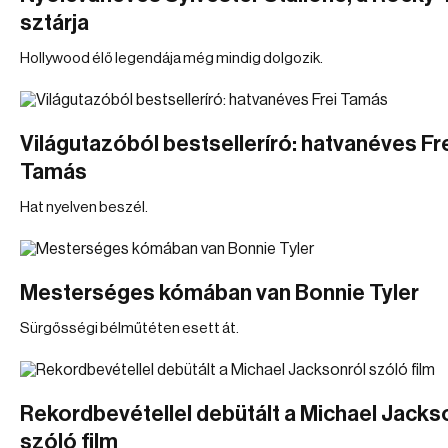
sztárja
Hollywood élő legendája még mindig dolgozik.
Világutazóból bestselleríró: hatvanéves Fr
Tamás
Hat nyelven beszél.
Mesterséges kómában van Bonnie Tyler
Sürgősségi bélműtéten esett át.
Rekordbevétellel debütált a Michael Jacks
szóló film