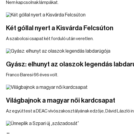
Nem kapcsolnak lámpákat.
Két góllal nyert a Kisvárda Felcsúton
A szabolcsi csapat két forduló után veretlen.
Gyász: elhunyt az olaszok legendás labdar
Franco Baresi 66 éves volt.
Világbajnok a magyar női kardcsapat
Az együttest a DEAC vívószakosztályának edzője, Dávid László ir