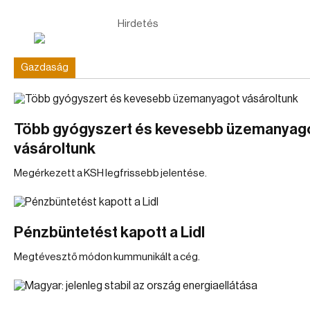
Hirdetés
Gazdaság
Több gyógyszert és kevesebb üzemanyag
vásároltunk
Megérkezett a KSH legfrissebb jelentése.
Pénzbüntetést kapott a Lidl
Megtévesztő módon kummunikált a cég.