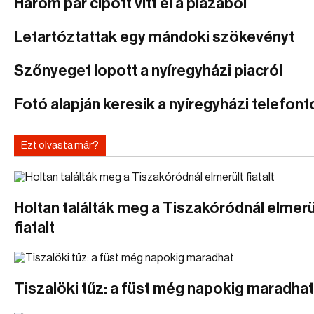
Három pár cipőtt vitt el a plázából
Letartóztattak egy mándoki szökevényt
Szőnyeget lopott a nyíregyházi piacról
Fotó alapján keresik a nyíregyházi telefonto
Ezt olvasta már?
Holtan találták meg a Tiszakóródnál elmerü
fiatalt
Tiszalöki tűz: a füst még napokig maradhat