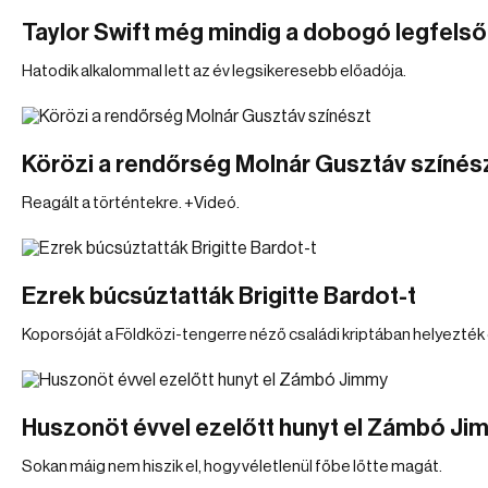
Taylor Swift még mindig a dobogó legfelső
Hatodik alkalommal lett az év legsikeresebb előadója.
Körözi a rendőrség Molnár Gusztáv színés
Reagált a történtekre. +Videó.
Ezrek búcsúztatták Brigitte Bardot-t
Koporsóját a Földközi-tengerre néző családi kriptában helyezték 
Huszonöt évvel ezelőtt hunyt el Zámbó Ji
Sokan máig nem hiszik el, hogy véletlenül főbe lőtte magát.