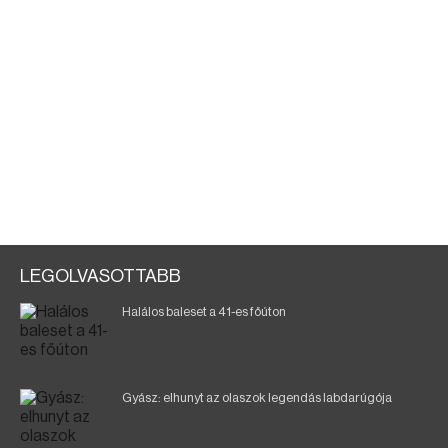
LEGOLVASOTTABB
Halálos baleset a 41-es főúton
Gyász: elhunyt az olaszok legendás labdarúgója