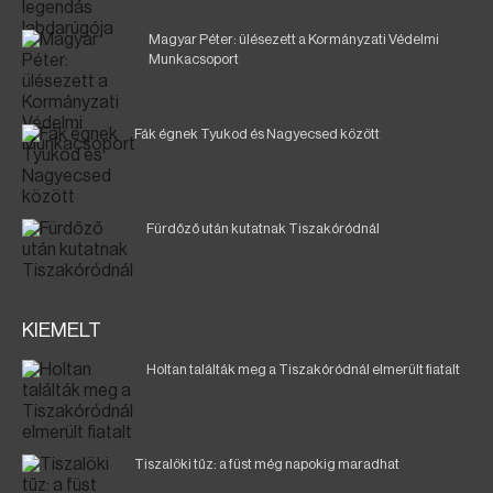
Magyar Péter: ülésezett a Kormányzati Védelmi
Munkacsoport
Fák égnek Tyukod és Nagyecsed között
Fürdőző után kutatnak Tiszakóródnál
KIEMELT
Holtan találták meg a Tiszakóródnál elmerült fiatalt
Tiszalöki tűz: a füst még napokig maradhat