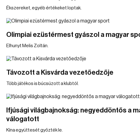
Ékszereket, egyéb értékeket loptak.
Olimpiai ezüstérmest gyászol a magyar sp
Elhunyt Melis Zoltán.
Távozott a Kisvárda vezetőedzője
Több játékos is búcsúzott a klubtól.
Ifjúsági világbajnokság: negyeddöntős a m
válogatott
Kína együttesét győzték le.