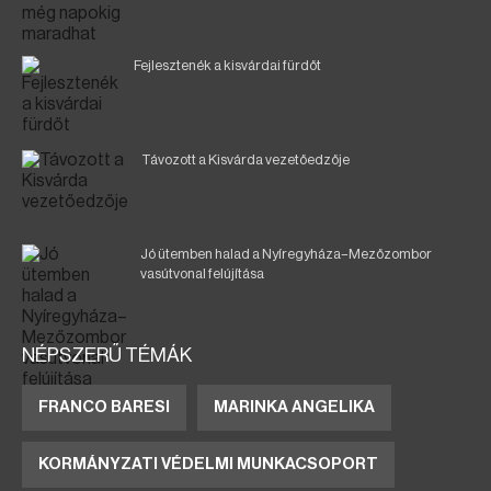
Fejlesztenék a kisvárdai fürdőt
Távozott a Kisvárda vezetőedzője
Jó ütemben halad a Nyíregyháza–Mezőzombor
vasútvonal felújítása
NÉPSZERŰ TÉMÁK
FRANCO BARESI
MARINKA ANGELIKA
KORMÁNYZATI VÉDELMI MUNKACSOPORT