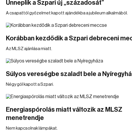
Ünneplik a Szpari új „századosát”
A csapattól győzelmet kapott ajándékba a jubileum alkalmából.
Korábban kezdődik a Szpari debreceni me
Az MLSZ ajánlása miatt.
Súlyos vereségbe szaladt bele a Nyíregyh
Négy gól kapott a Szpari.
Energiaspórolás miatt változik az MLSZ
menetrendje
Nem kapcsolnak lámpákat.