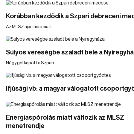
Korábban kezdődik a Szpari debreceni me
Az MLSZ ajánlása miatt.
Súlyos vereségbe szaladt bele a Nyíregyh
Négy gól kapott a Szpari.
Ifjúsági vb: a magyar válogatott csoportgy
Energiaspórolás miatt változik az MLSZ
menetrendje