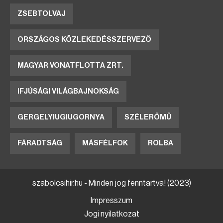
ZSEBTOLVAJ
ORSZÁGOS KÖZLEKEDÉSSZERVEZŐ
MAGYAR VONATFLOTTA ZRT.
IFJÚSÁGI VILÁGBAJNOKSÁG
GERGELYIUGIUGORNYA
SZÉLERŐMŰ
FÁRADTSÁG
MÁSFÉLFOK
ROLBA
szabolcsihir.hu - Minden jog fenntartva! (2023)
Impresszum
Jogi nyilatkozat