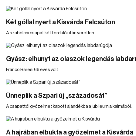
Két góllal nyert a Kisvárda Felcsúton
A szabolcsi csapat két forduló után veretlen.
Gyász: elhunyt az olaszok legendás labdar
Franco Baresi 66 éves volt.
Ünneplik a Szpari új „századosát”
A csapattól győzelmet kapott ajándékba a jubileum alkalmából.
A hajrában elbukta a győzelmet a Kisvárda