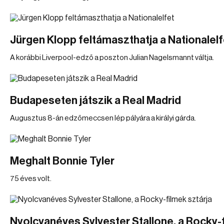
Jürgen Klopp feltámaszthatja a Nationalelf
A korábbi Liverpool-edző a poszton Julian Nagelsmannt váltja.
Budapeseten játszik a Real Madrid
Augusztus 8-án edzőmeccsen lép pályára a királyi gárda.
Meghalt Bonnie Tyler
75 éves volt.
Nyolcvanéves Sylvester Stallone, a Rocky-