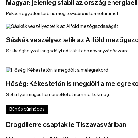
Magyar: jelenleg stabil az ország energiael
Pakson egyetlen turbina még tovvábra is termel áramot.
Sáskák veszélyeztetik az Alföld mezőgaz
Szükséghelyzeti engedélyt adtak ki több növényvédőszerre.
Hőség: Kékestetőn is megdőlt a melegrek
Soha ilyen magas hőmérsékletet nem mértek még.
Bűn és bűnhődés
Drogdílerre csaptak le Tiszavasváriban