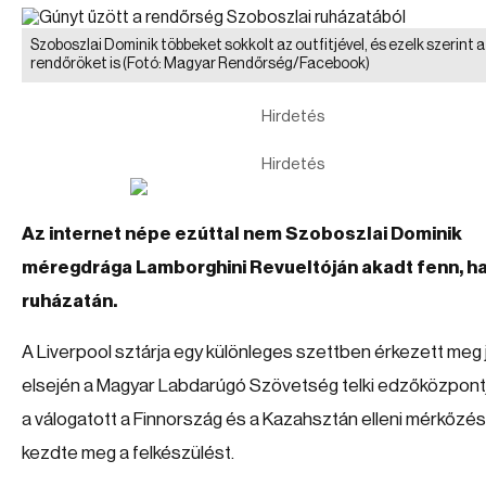
Szoboszlai Dominik többeket sokkolt az outfitjével, és ezelk szerint a
rendőröket is
(Fotó: Magyar Rendőrség/Facebook)
Hirdetés
Hirdetés
Az internet népe ezúttal nem Szoboszlai Dominik
méregdrága Lamborghini Revueltóján akadt fenn, h
ruházatán.
A Liverpool sztárja egy különleges szettben érkezett meg 
elsején a Magyar Labdarúgó Szövetség telki edzőközpontj
a válogatott a Finnország és a Kazahsztán elleni mérkőzé
kezdte meg a felkészülést.