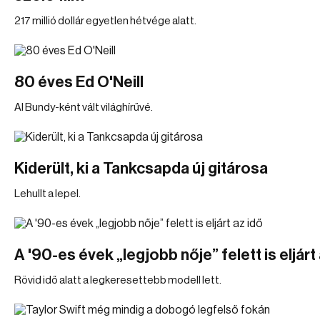
217 millió dollár egyetlen hétvége alatt.
80 éves Ed O'Neill
Al Bundy-ként vált világhírűvé.
Kiderült, ki a Tankcsapda új gitárosa
Lehullt a lepel.
A '90-es évek „legjobb nője” felett is eljárt
Rövid idő alatt a legkeresettebb modell lett.