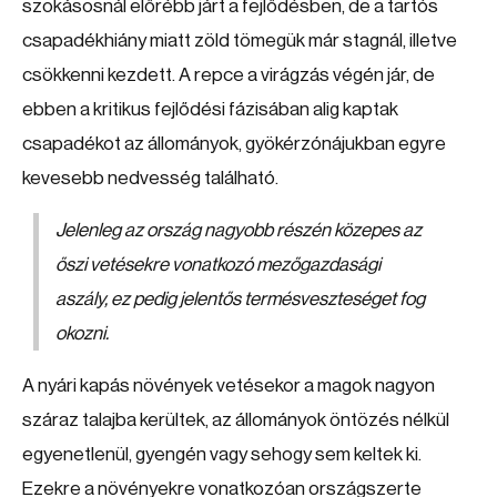
szokásosnál előrébb járt a fejlődésben, de a tartós
csapadékhiány miatt zöld tömegük már stagnál, illetve
csökkenni kezdett. A repce a virágzás végén jár, de
ebben a kritikus fejlődési fázisában alig kaptak
csapadékot az állományok, gyökérzónájukban egyre
kevesebb nedvesség található.
Jelenleg az ország nagyobb részén közepes az
őszi vetésekre vonatkozó mezőgazdasági
aszály, ez pedig jelentős termésveszteséget fog
okozni.
A nyári kapás növények vetésekor a magok nagyon
száraz talajba kerültek, az állományok öntözés nélkül
egyenetlenül, gyengén vagy sehogy sem keltek ki.
Ezekre a növényekre vonatkozóan országszerte