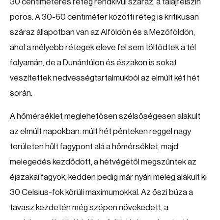
30 centiméteres réteg rendkívül száraz, a talajfelszín
poros. A 30-60 centiméter közötti réteg is kritikusan
száraz állapotban van az Alföldön és a Mezőföldön,
ahol a mélyebb rétegek eleve fel sem töltődtek a tél
folyamán, de a Dunántúlon és északon is sokat
veszítettek nedvességtartalmukból az elmúlt két hét
során.
A hőmérséklet meglehetősen szélsőségesen alakult
az elmúlt napokban: múlt hét pénteken reggel nagy
területen hűlt fagypont alá a hőmérséklet, majd
melegedés kezdődött, a hétvégétől megszűntek az
éjszakai fagyok, kedden pedig már nyári meleg alakult ki
30 Celsius-fok körüli maximumokkal. Az őszi búza a
tavasz kezdetén még szépen növekedett, a