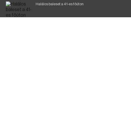
Halálos baleset a 41-es főúton
Gyász: elhunyt az olaszok legendás labdarúgója
Magyar Péter: ülésezett a Kormányzati Védelmi
Munkacsoport
Fák égnek Tyukod és Nagyecsed között
Fürdőző után kutatnak Tiszakóródnál