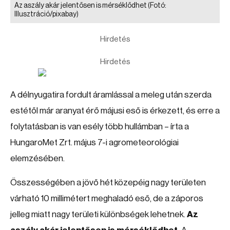
Az aszály akár jelentősen is mérséklődhet
(Fotó:
Illusztráció/pixabay)
Hirdetés
Hirdetés
A délnyugatira fordult áramlással a meleg után szerda
estétől már aranyat érő májusi eső is érkezett, és erre a
folytatásban is van esély több hullámban – írta a
HungaroMet Zrt. május 7-i agrometeorológiai
elemzésében.
Összességében a jövő hét közepéig nagy területen
várható 10 millimétert meghaladó eső, de a záporos
jelleg miatt nagy területi különbségek lehetnek.
Az