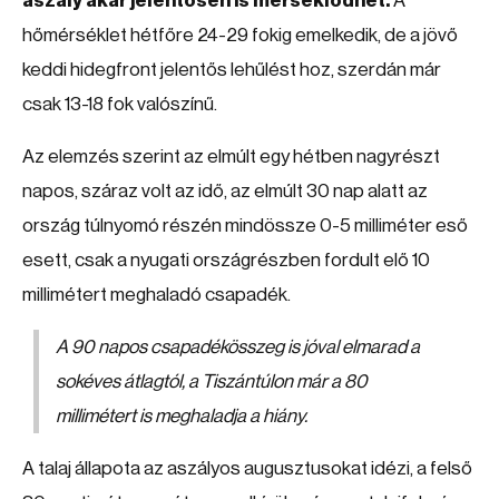
aszály akár jelentősen is mérséklődhet.
A
hőmérséklet hétfőre 24-29 fokig emelkedik, de a jövő
keddi hidegfront jelentős lehűlést hoz, szerdán már
csak 13-18 fok valószínű.
Az elemzés szerint az elmúlt egy hétben nagyrészt
napos, száraz volt az idő, az elmúlt 30 nap alatt az
ország túlnyomó részén mindössze 0-5 milliméter eső
esett, csak a nyugati országrészben fordult elő 10
millimétert meghaladó csapadék.
A 90 napos csapadékösszeg is jóval elmarad a
sokéves átlagtól, a Tiszántúlon már a 80
millimétert is meghaladja a hiány.
A talaj állapota az aszályos augusztusokat idézi, a felső