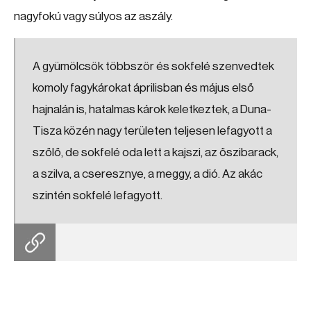
nagyfokú vagy súlyos az aszály.
A gyümölcsök többször és sokfelé szenvedtek
komoly fagykárokat áprilisban és május első
hajnalán is, hatalmas károk keletkeztek, a Duna-
Tisza közén nagy területen teljesen lefagyott a
szőlő, de sokfelé oda lett a kajszi, az őszibarack,
a szilva, a cseresznye, a meggy, a dió. Az akác
szintén sokfelé lefagyott.