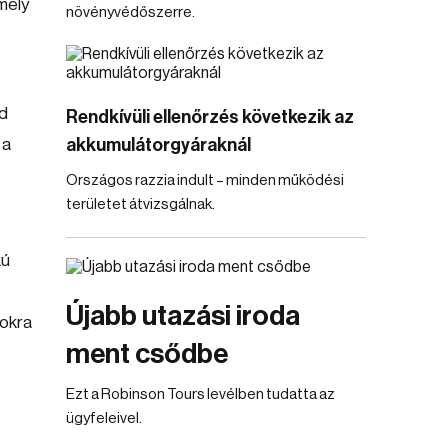
mely
növényvédőszerre.
jd
Rendkívüli ellenőrzés következik az
 a
akkumulátorgyáraknál
Országos razzia indult – minden működési
területet átvizsgálnak.
kú
Újabb utazási iroda
fokra
ment csődbe
Ezt a Robinson Tours levélben tudatta az
ügyfeleivel.