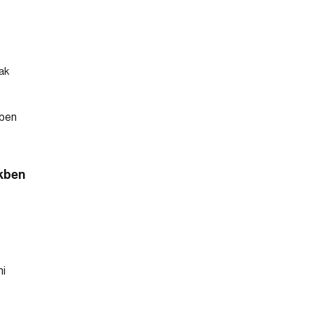
ak
kben