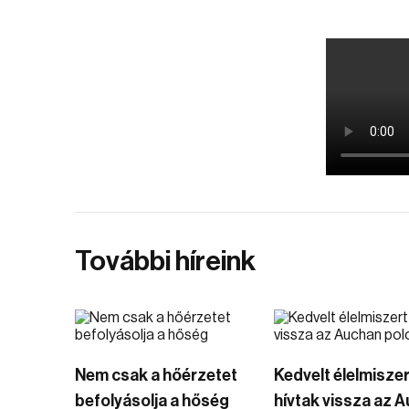
További híreink
Nem csak a hőérzetet
Kedvelt élelmiszer
befolyásolja a hőség
hívtak vissza az 