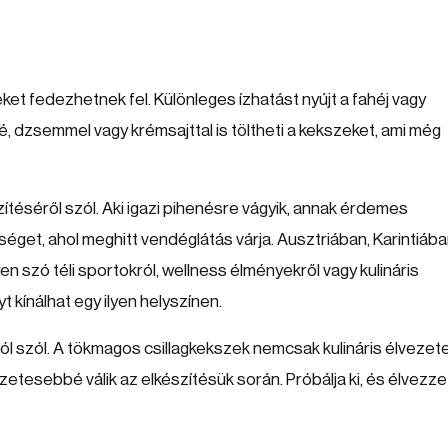
zeket fedezhetnek fel. Különleges ízhatást nyújt a fahéj vagy
dzsemmel vagy krémsajttal is töltheti a kekszeket, ami még
éséről szól. Aki igazi pihenésre vágyik, annak érdemes
séget, ahol meghitt vendéglátás várja. Ausztriában, Karintiáb
yen szó téli sportokról, wellness élményekről vagy kulináris
 kínálhat egy ilyen helyszínen.
ól szól. A tökmagos csillagkekszek nemcsak kulináris élvezet
vezetesebbé válik az elkészítésük során. Próbálja ki, és élvezze