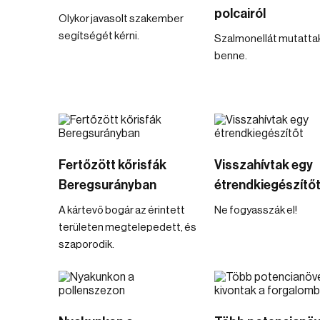
polcairól
Olykor javasolt szakember
segítségét kérni.
Szalmonellát mutattak
benne.
Fertőzött kőrisfák
Visszahívtak egy
Beregsurányban
étrendkiegészítő
A kártevő bogár az érintett
Ne fogyasszák el!
területen megtelepedett, és
szaporodik.