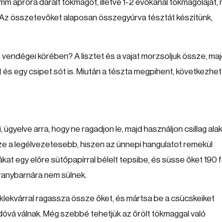
 apróra darált tökmagot, illetve 1-2 evőkanál tökmagolajat, 
Az összetevőket alaposan összegyúrva tésztát készítünk,
e vendégei körében? A lisztet és a vajat morzsoljuk össze, ma
 és egy csipet sót is. Miután a tészta megpihent, következhet
, ügyelve arra, hogy ne ragadjon le, majd használjon csillag ala
ze a legélvezetesebb, hiszen az ünnepi hangulatot remekül
kat egy előre sütőpapírral bélelt tepsibe, és süsse őket 190 
aranybarnára nem sülnek.
acklekvárral ragassza össze őket, és mártsa be a csücskeiket
dóvá válnak. Még szebbé tehetjük az őrölt tökmaggal való