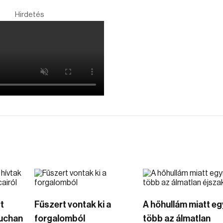
Hirdetés
t
Fűszert vontak ki a
A hőhullám miatt eg
Auchan
forgalomból
több az álmatlan