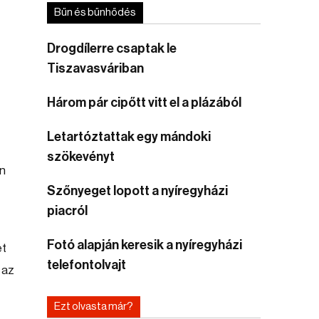
Bűn és bűnhődés
Drogdílerre csaptak le
Tiszavasváriban
Három pár cipőtt vitt el a plázából
Letartóztattak egy mándoki
szökevényt
an
Szőnyeget lopott a nyíregyházi
piacról
Fotó alapján keresik a nyíregyházi
et
telefontolvajt
 az
Ezt olvasta már?