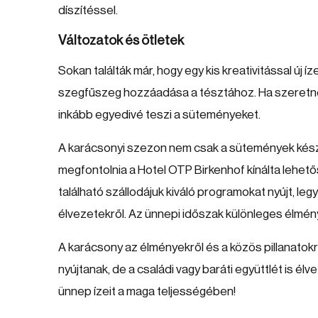
díszítéssel.
Változatok és ötletek
Sokan találták már, hogy egy kis kreativitással új í
szegfűszeg hozzáadása a tésztához. Ha szeretné, 
inkább egyedivé teszi a süteményeket.
A karácsonyi szezon nem csak a sütemények készít
megfontolnia a Hotel OTP Birkenhof kínálta lehető
található szállodájuk kiváló programokat nyújt, leg
élvezetekről. Az ünnepi időszak különleges élményt
A karácsony az élményekről és a közös pillanatokr
nyújtanak, de a családi vagy baráti együttlét is él
ünnep ízeit a maga teljességében!