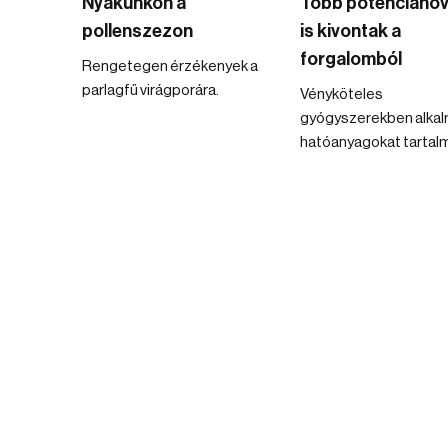
Nyakunkon a
Több potencianöv
pollenszezon
is kivontak a
forgalomból
Rengetegen érzékenyek a
parlagfű virágporára.
Vényköteles
gyógyszerekben alka
hatóanyagokat tartal