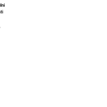
lni
ti
s