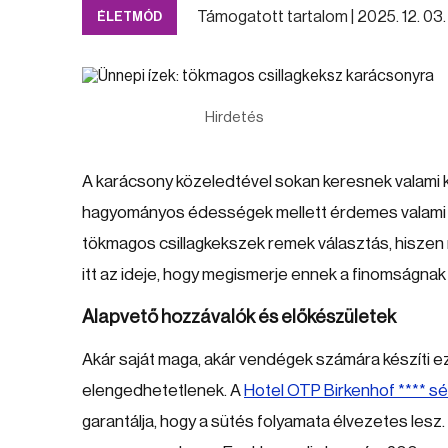
Támogatott tartalom |
2025. 12. 03. 
ÉLETMÓD
Hirdetés
A karácsony közeledtével sokan keresnek valami k
hagyományos édességek mellett érdemes valami újj
tökmagos csillagkekszek remek választás, hiszen 
itt az ideje, hogy megismerje ennek a finomságnak 
Alapvető hozzávalók és előkészületek
Akár saját maga, akár vendégek számára készíti 
elengedhetetlenek. A
Hotel OTP Birkenhof **** sé
garantálja, hogy a sütés folyamata élvezetes lesz