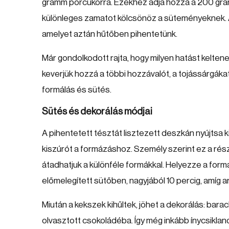
gramm porcukorra. Ezekhez adja hozzá a 200 gramm
különleges zamatot kölcsönöz a süteményeknek. 
amelyet aztán hűtőben pihentetünk.
Már gondolkodott rajta, hogy milyen hatást kelten
keverjük hozzá a többi hozzávalót, a tojássárgákat
formálás és sütés.
Sütés és dekorálás módjai
A pihentetett tésztát lisztezett deszkán nyújtsa ki
kiszúrót a formázáshoz. Személy szerint ez a rés
átadhatjuk a különféle formákkal. Helyezze a formá
előmelegített sütőben, nagyjából 10 percig, amíg 
Miután a kekszek kihűltek, jöhet a dekorálás: bar
olvasztott csokoládéba. Így még inkább ínycsiklan