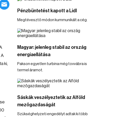
Pénzbüntetést kapott a Lidl
Megtévesztő módon kummunikált a cég.
Magyar: jelenleg stabil az ország
 A
energiaellátása
 A
 ki,
Pakson egyetlen turbina még tovvábra is
termel áramot.
Sáskák veszélyeztetik az Alföld
ése
mezőgazdaságát
100
Szükséghelyzeti engedélyt adtak ki több