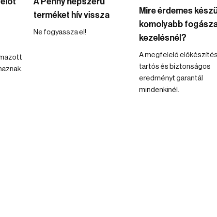
előt
A Penny népszerű
Mire érdemes készü
terméket hív vissza
komolyabb fogásza
Ne fogyassza el!
kezelésnél?
A megfelelő előkészíté
lmazott
tartós és biztonságos
maznak.
eredményt garantál
mindenkinél.