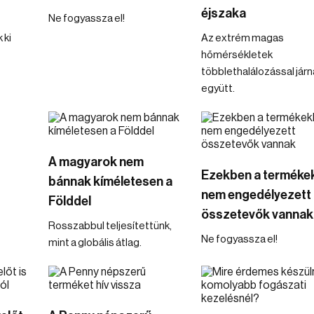
éjszaka
Ne fogyassza el!
 ki
Az extrém magas
hőmérsékletek
többlethalálozással járn
együtt.
A magyarok nem
Ezekben a terméke
t
bánnak kíméletesen a
nem engedélyezett
Földdel
összetevők vannak
Rosszabbul teljesítettünk,
Ne fogyassza el!
mint a globális átlag.