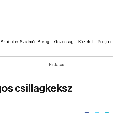
Szabolcs-Szatmár-Bereg
Gazdaság
Közélet
Progra
Hirdetés
os csillagkeksz