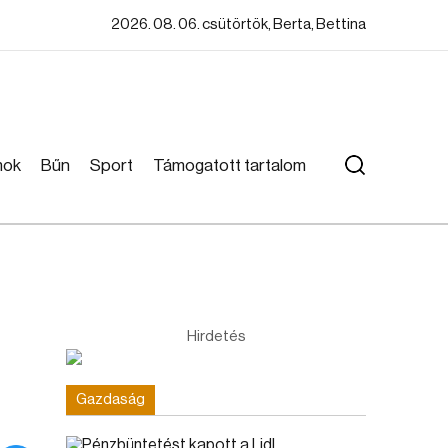
2026. 08. 06. csütörtök, Berta, Bettina
mok
Bűn
Sport
Támogatott tartalom
Hirdetés
Gazdaság