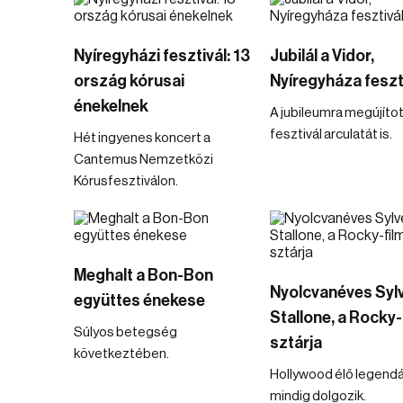
Nyíregyházi fesztivál: 13
Jubilál a Vidor,
ország kórusai
Nyíregyháza feszt
énekelnek
A jubileumra megújítot
fesztivál arculatát is.
Hét ingyenes koncert a
Cantemus Nemzetközi
Kórusfesztiválon.
Meghalt a Bon-Bon
Nyolcvanéves Syl
együttes énekese
Stallone, a Rocky-
Súlyos betegség
sztárja
következtében.
Hollywood élő legend
mindig dolgozik.