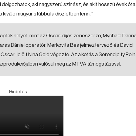
dolgozhatok, aki nagyszerű színész, és akit hosszú évek óta
a kiváló magyar stábbal a díszletben lenni.”
aptak helyet, mint az Oscar-díjas zeneszerző, Mychael Dann
, Garas Dániel operatőr, Merkovits Bea jelmeztervező és David
Oscar-jelölt Nina Gold végezte. Az alkotás a Serendipity Poin
s koprodukciójában valósul meg az MTVA támogatásával.
Hirdetés