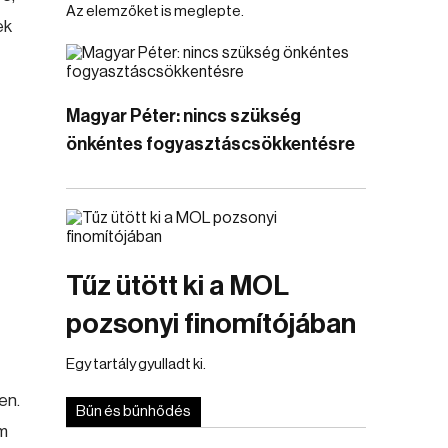
Az elemzőket is meglepte.
ek
Magyar Péter: nincs szükség
önkéntes fogyasztáscsökkentésre
Tűz ütött ki a MOL
pozsonyi finomítójában
Egy tartály gyulladt ki.
en.
Bűn és bűnhődés
öm