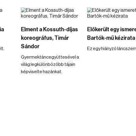
ia
Elment a Kossuth-díjas
Előkerült egy ismer
koreográfus, Timár
Bartók-mű kézirata
Sándor
lt.
Ez egy hiányzó láncszem
Gyermektáncegyüttesével a
világ legkülönbözőbb tájain
képviselte hazánkat.