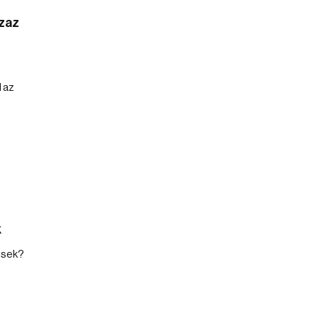
zaz
 az
k
ések?