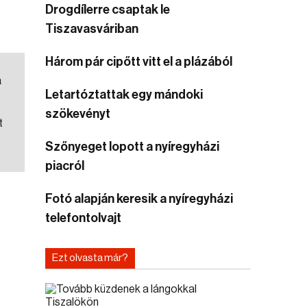
Drogdílerre csaptak le
Tiszavasváriban
Három pár cipőtt vitt el a plázából
a
Letartóztattak egy mándoki
szökevényt
t
Szőnyeget lopott a nyíregyházi
piacról
Fotó alapján keresik a nyíregyházi
telefontolvajt
Ezt olvasta már?