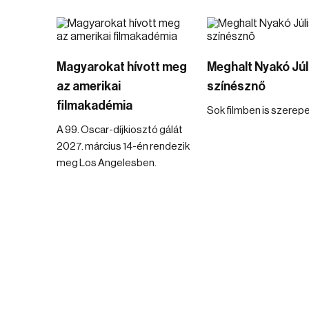
Magyarokat hívott meg
Meghalt Nyakó Júl
az amerikai
színésznő
filmakadémia
Sok filmben is szerepe
A 99. Oscar-díjkiosztó gálát
2027. március 14-én rendezik
meg Los Angelesben.