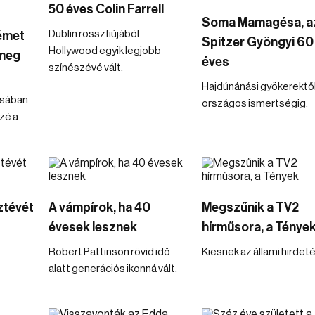
50 éves Colin Farrell
Soma Mamagésa, a
Dublin rosszfiújából
émet
Spitzer Gyöngyi 60
Hollywood egyik legjobb
 meg
éves
színészévé vált.
Hajdúnánási gyökerektől
usában
országos ismertségig.
özé a
ztévét
A vámpírok, ha 40
Megszűnik a TV2
évesek lesznek
hírműsora, a Ténye
Robert Pattinson rövid idő
Kiesnek az állami hirdet
alatt generációs ikonná vált.