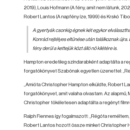
2019), Louis Hofmann (A fény, amit nem látunk, 202
Robert Lantos (A napfény íze, 1999) és Krskó Tibo
A gyertyák csonkig égnek két egykor elválaszthat
Konrád rejtélyes eltűnése után találkoznak újra. E
fény derül a kettejük közt álló nő kilétére is.
Hampton eredetileg színdarabként adaptálta a regé
forgatókönyvet Szabónak egyetlen üzenettel: „R
„Amióta Christopher Hampton elküldte, Robert Lan
forgatókönyvet, amit valaha olvastam. Az alapmű, 
Christopher tökéletesen adaptálta a regényt filmre
Ralph Fiennes így fogalmazott: „Régóta reméltem, 
Robert Lantos hozott össze minket Christopher 