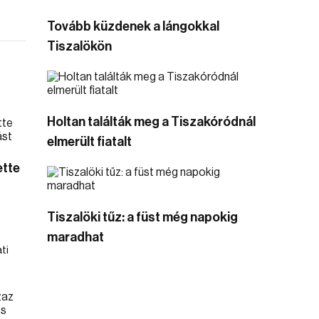
Tovább küzdenek a lángokkal
Tiszalökön
Holtan találták meg a Tiszakóródnál
elmerült fiatalt
ette
Tiszalöki tűz: a füst még napokig
maradhat
ti
.