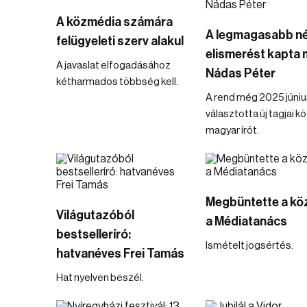
A közmédia számára
A legmagasabb n
felügyeleti szerv alakul
elismerést kapta
A javaslat elfogadásához
Nádas Péter
kétharmados többség kell.
A rend még 2025 júni
választotta új tagjai k
magyar írót.
Megbüntette a kö
Világutazóból
a Médiatanács
bestselleríró:
Ismételt jogsértés.
hatvanéves Frei Tamás
Hat nyelven beszél.