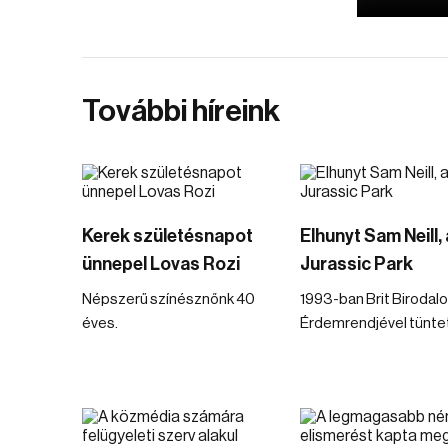
További híreink
Kerek születésnapot
Elhunyt Sam Neill, 
ünnepel Lovas Rozi
Jurassic Park
Népszerű színésznőnk 40
1993-ban Brit Birodal
éves.
Érdemrendjével tüntett