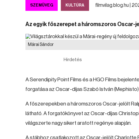
filmvilag.blog.hu |
202
SZEMÜVEG
KULTÚRA
Az egyik főszerepet a háromszoros Oscar-jelö
Márai Sándor
Hirdetés
A Serendipity Point Films és a HGO Films bejele
forgatása az Oscar-díjas Szabó István (Mephist
A főszerepekben a háromszoros Oscar-jelölt Ralp
látható. A forgatókönyvet az Oscar-díjas Christo
világszerte nagy sikert aratott regénye alapján.
A stábhoz csatlakozott az Oscar-jelölt Charlotte 