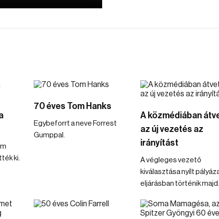
70 éves Tom Hanks
a
A közmédiában átv
Egybeforrt a neve Forrest
az új vezetés az
Gumppal.
irányítást
om
ék ki.
A végleges vezető
kiválasztása nyílt pályáza
eljárásban történik majd