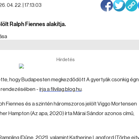
6. 04. 22. | 17:13:03
lt Ralph Fiennes alakítja.
Hirdetés
ntette, hogy Budapesten megkezdődött A gyertyák csonkig ég
o) rendezésében -
írja a filvilag.blog.hu
.
h Fiennes és a szintén háromszoros jelölt Viggo Mortensen
pher Hampton (Az apa, 2020) írta Márai Sándor azonos című,
Rampling (Dűne, 2021), valamint Katherine Langford (Tőrbe ejt