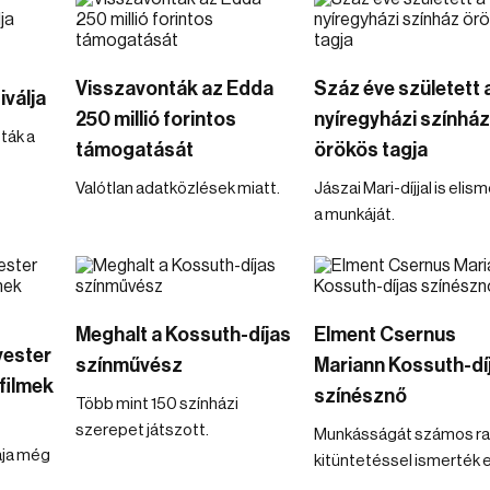
Visszavonták az Edda
Száz éve született 
iválja
250 millió forintos
nyíregyházi színház
ták a
támogatását
örökös tagja
Valótlan adatközlések miatt.
Jászai Mari-díjjal is elis
a munkáját.
Meghalt a Kossuth-díjas
Elment Csernus
vester
színművész
Mariann Kossuth-dí
filmek
színésznő
Több mint 150 színházi
szerepet játszott.
Munkásságát számos r
ája még
kitüntetéssel ismerték e