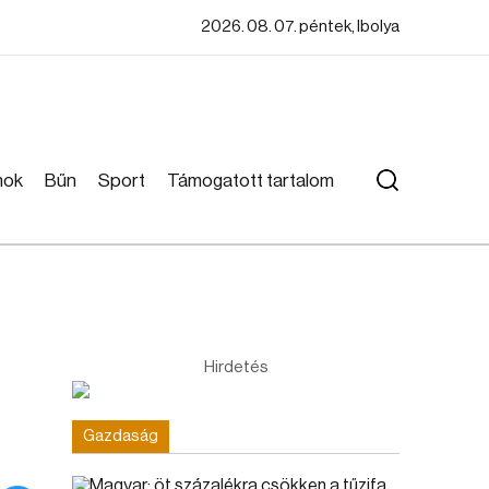
2026. 08. 07. péntek, Ibolya
mok
Bűn
Sport
Támogatott tartalom
Hirdetés
Gazdaság