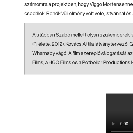
számomra a projektben, hogy Viggo Mortensennel 
csodálok. Rendkívüli élmény volt vele, Istvánnal és 
A stábban Szabó mellett olyan szakemberek k
(Pi élete, 2012), Kovács Attila látványtervező
Wharnsby vágó. A film szereplőválogatását az 
Films, a HGO Films és a Potboiler Production