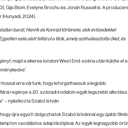
3), Gijs Blom, Evelyne Brochu és Jonah Russell is. A producer
r (Hunyadi, 2024).
atlan barát, Henrik és Konrád története, akik évtizedekkel
gyetlen este alatt feltárul a titok, amely szétválasztotta őket, és
nyt, majd a sikeres londoni West End-széria után küldte el a
eménykedve”.
tossal arra vártunk, hogy leforgathassuk a legjobb
Márai regénye a 20. századi irodalom egyik legszebb alkotása.
” – nyilatkozta Szabó István.
hogy újra együtt dolgozhatok Szabó Istvánnal egy újabb filmb
Hampton csodálatos adaptációjával. Az egyik legnagyobb ör