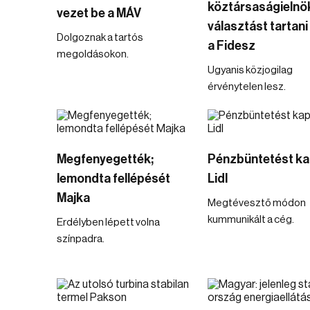
köztársaságielnö
vezet be a MÁV
választást tartani 
Dolgoznak a tartós
a Fidesz
megoldásokon.
Ugyanis közjogilag
érvénytelen lesz.
Megfenyegették;
Pénzbüntetést ka
lemondta fellépését
Lidl
Majka
Megtévesztő módon
kummunikált a cég.
Erdélyben lépett volna
színpadra.