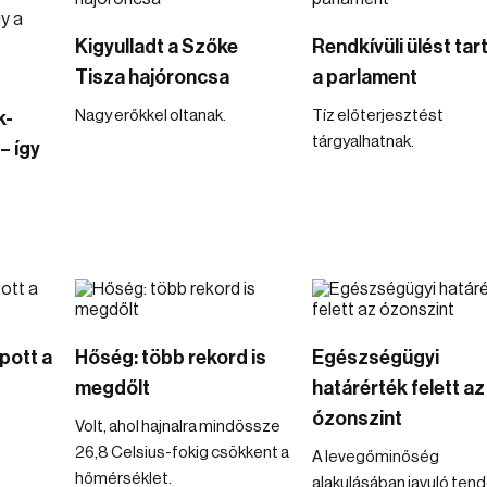
Kigyulladt a Szőke
Rendkívüli ülést tar
Tisza hajóroncsa
a parlament
Nagy erőkkel oltanak.
Tíz előterjesztést
k-
tárgyalhatnak.
– így
pott a
Hőség: több rekord is
Egészségügyi
megdőlt
határérték felett az
ózonszint
Volt, ahol hajnalra mindössze
26,8 Celsius-fokig csökkent a
A levegőminőség
hőmérséklet.
alakulásában javuló ten