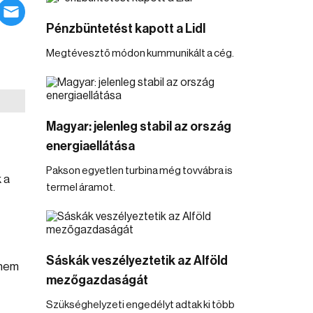
Pénzbüntetést kapott a Lidl
Megtévesztő módon kummunikált a cég.
Magyar: jelenleg stabil az ország
energiaellátása
Pakson egyetlen turbina még tovvábra is
 a
termel áramot.
Sáskák veszélyeztetik az Alföld
 nem
mezőgazdaságát
Szükséghelyzeti engedélyt adtak ki több