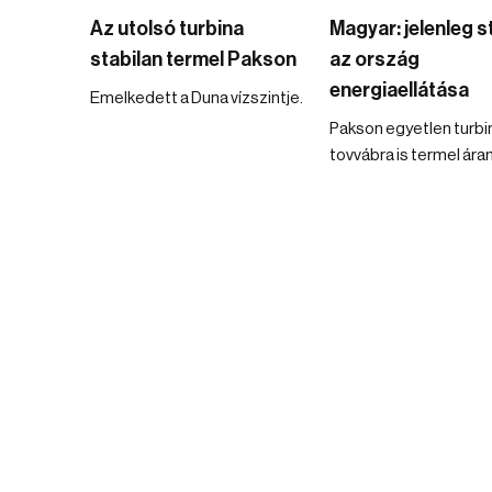
Az utolsó turbina
Magyar: jelenleg s
stabilan termel Pakson
az ország
energiaellátása
Emelkedett a Duna vízszintje.
Pakson egyetlen turb
tovvábra is termel ára