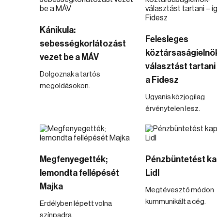
Kánikula:
Felesleges
sebességkorlátozást
köztársaságielnö
vezet be a MÁV
választást tartani 
Dolgoznak a tartós
a Fidesz
megoldásokon.
Ugyanis közjogilag
érvénytelen lesz.
Megfenyegették;
Pénzbüntetést ka
lemondta fellépését
Lidl
Majka
Megtévesztő módon
kummunikált a cég.
Erdélyben lépett volna
színpadra.