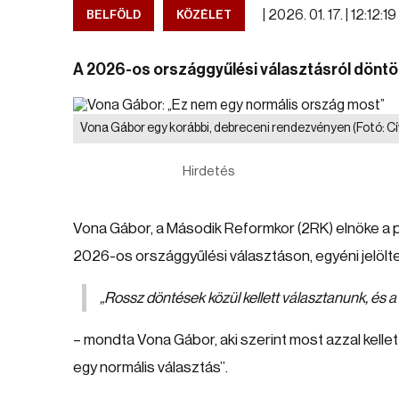
|
2026. 01. 17. | 12:12:19
BELFÖLD
KÖZÉLET
A 2026-os országgyűlési választásról döntö
Vona Gábor egy korábbi, debreceni rendezvényen
(Fotó: Cí
Hirdetés
Vona Gábor, a Második Reformkor (2RK) elnöke a 
2026-os országgyűlési választáson, egyéni jelöltek
„Rossz döntések közül kellett választanunk, és a
– mondta Vona Gábor, aki szerint most azzal kell
egy normális választás”.