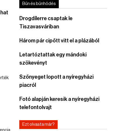
Bűn és bűnhődés
that
Drogdílerre csaptak le
Tiszavasváriban
Három pár cipőtt vitt el a plázából
Letartóztattak egy mándoki
szökevényt
Szőnyeget lopott a nyíregyházi
piacról
Fotó alapján keresik a nyíregyházi
telefontolvajt
Ezt olvasta már?
dencia