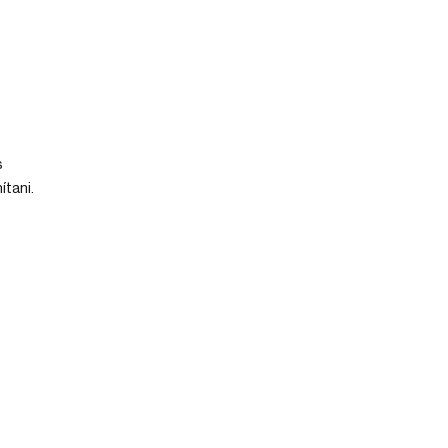
s
ítani.