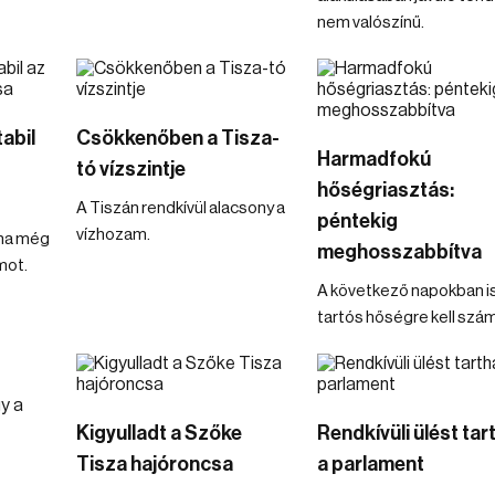
nem valószínű.
tabil
Csökkenőben a Tisza-
Harmadfokú
tó vízszintje
hőségriasztás:
A Tiszán rendkívül alacsony a
péntekig
vízhozam.
ina még
meghosszabbítva
mot.
A következő napokban i
tartós hőségre kell szám
Kigyulladt a Szőke
Rendkívüli ülést tar
Tisza hajóroncsa
a parlament