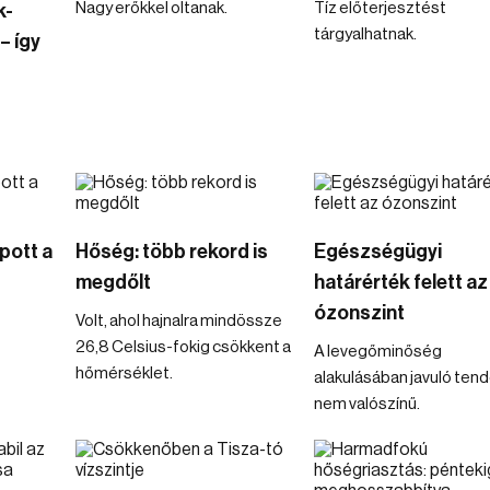
Nagy erőkkel oltanak.
Tíz előterjesztést
k-
tárgyalhatnak.
– így
pott a
Hőség: több rekord is
Egészségügyi
megdőlt
határérték felett az
ózonszint
Volt, ahol hajnalra mindössze
26,8 Celsius-fokig csökkent a
A levegőminőség
hőmérséklet.
alakulásában javuló ten
nem valószínű.