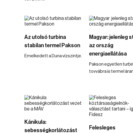
Az utolsó turbina
Magyar: jelenleg s
stabilan termel Pakson
az ország
energiaellátása
Emelkedett a Duna vízszintje.
Pakson egyetlen turb
tovvábra is termel ára
Kánikula:
Felesleges
sebességkorlátozást