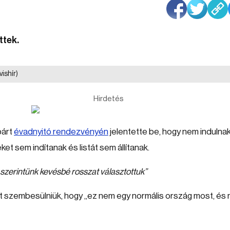
ttek.
vishír)
Hirdetés
párt
évadnyitó rendezvényén
jelentette be, hogy nem indulnak
et sem indítanak és listát sem állítanak.
 szerintünk kevésbé rosszat választottuk”
ett szembesülniük, hogy „ez nem egy normális ország most, és