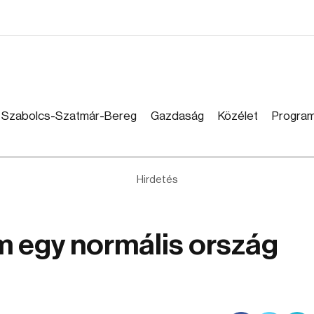
Szabolcs-Szatmár-Bereg
Gazdaság
Közélet
Progra
Hirdetés
m egy normális ország