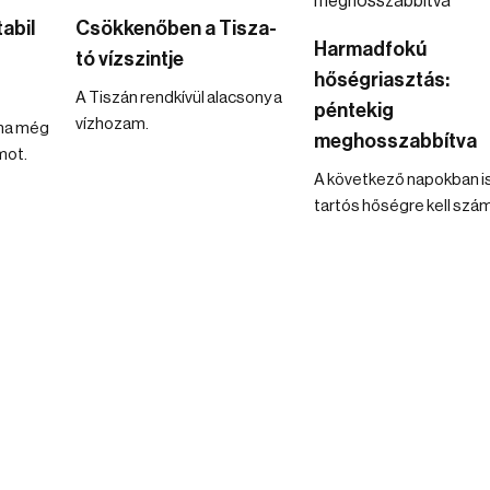
tabil
Csökkenőben a Tisza-
Harmadfokú
tó vízszintje
hőségriasztás:
A Tiszán rendkívül alacsony a
péntekig
vízhozam.
ina még
meghosszabbítva
mot.
A következő napokban i
tartós hőségre kell szám