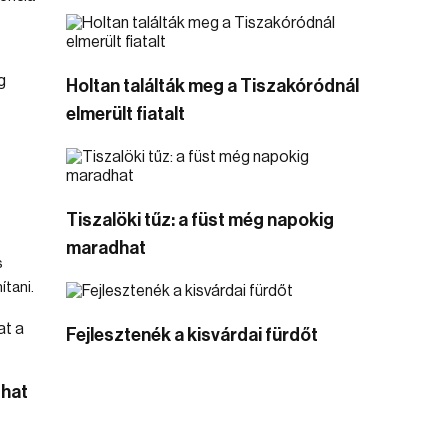
Holtan találták meg a Tiszakóródnál
elmerült fiatalt
Tiszalöki tűz: a füst még napokig
maradhat
s
ítani.
Fejlesztenék a kisvárdai fürdőt
that