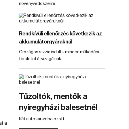
növényvédőszerre.
Rendkívüli ellenőrzés következik az
akkumulátorgyáraknál
Országos razzia indult – minden működési
területet átvizsgálnak.
Tűzoltók, mentők a
nyíregyházi balesetnél
Két autó karambolozott.