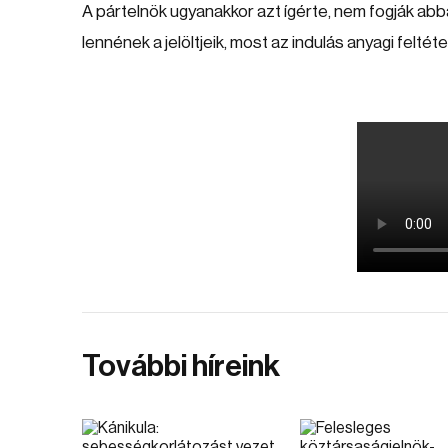
A pártelnök ugyanakkor azt ígérte, nem fogják ab
lennének a jelöltjeik, most az indulás anyagi felté
További híreink