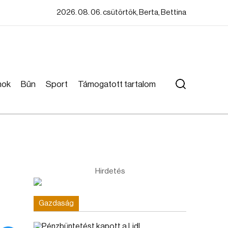
2026. 08. 06. csütörtök, Berta, Bettina
mok
Bűn
Sport
Támogatott tartalom
Hirdetés
Gazdaság